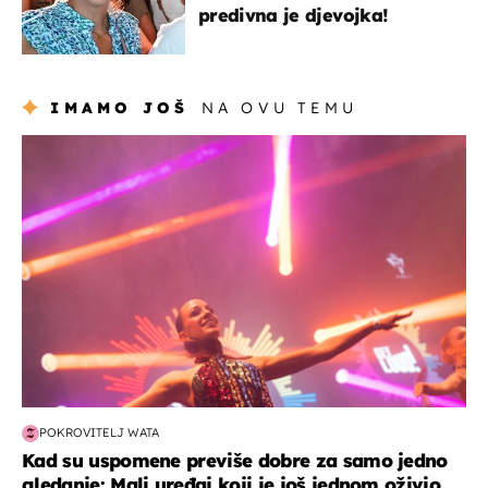
predivna je djevojka!
IMAMO JOŠ
NA OVU TEMU
kultura & zabava
POKROVITELJ WATA
Kad su uspomene previše dobre za samo jedno
gledanje: Mali uređaj koji je još jednom oživio