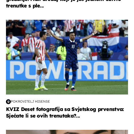
trenutke s ple...
svjetsko prvenstvo 2026
POKROVITELJ HISENSE
KVIZ Deset fotografija sa Svjetskog prvenstva:
Sjećate li se ovih trenutaka?...
moda & ljepota