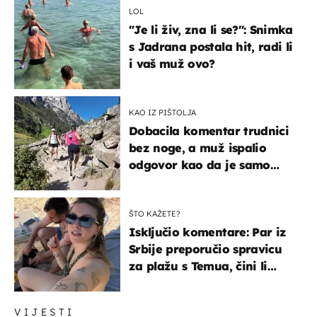
LOL
"Je li živ, zna li se?": Snimka
s Jadrana postala hit, radi li
i vaš muž ovo?
KAO IZ PIŠTOLJA
Dobacila komentar trudnici
bez noge, a muž ispalio
odgovor kao da je samo
čekao…
ŠTO KAŽETE?
Isključio komentare: Par iz
Srbije preporučio spravicu
za plažu s Temua, čini li
vam se ovo sigurnim?
VIJESTI