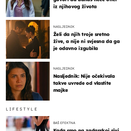
iz njihovog života
NASLJEDNIK
Želi da njih troje sretno
žive, a nije ni svjesna da ga
je odavno izgubila
NASLJEDNIK
Nasljednik: Nije očekivala
takve uvrede od vlastite
majke
LIFESTYLE
BAŠ EFEKTNA
Kada smo na zadarskoj rivi