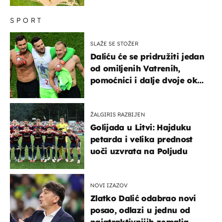
SPORT
SLAŽE SE STOŽER
Daliću će se pridružiti jedan
od omiljenih Vatrenih,
pomoćnici i dalje dvoje oko
ponude
ŽALGIRIS RAZBIJEN
Golijada u Litvi: Hajduku
petarda i velika prednost
uoči uzvrata na Poljudu
NOVI IZAZOV
Zlatko Dalić odabrao novi
posao, odlazi u jednu od
najatraktivnijih zemalja