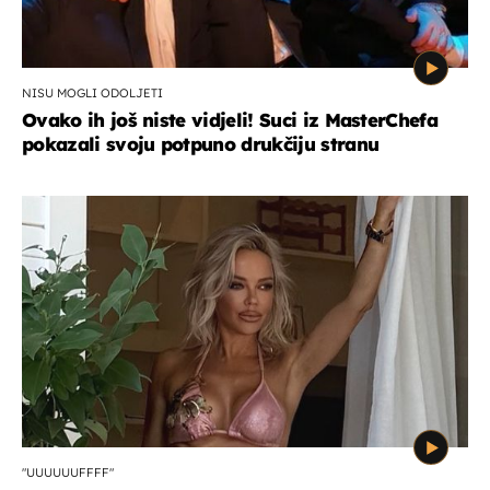
NISU MOGLI ODOLJETI
Ovako ih još niste vidjeli! Suci iz MasterChefa
pokazali svoju potpuno drukčiju stranu
"UUUUUUFFFF"