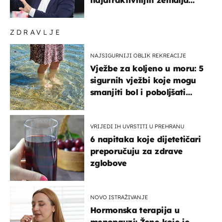
svijeta
ZDRAVLJE
NAJSIGURNIJI OBLIK REKREACIJE
Vježbe za koljeno u moru: 5
sigurnih vježbi koje mogu
smanjiti bol i poboljšati
pokretljivost
VRIJEDI IH UVRSTITI U PREHRANU
6 napitaka koje dijetetičari
preporučuju za zdrave
zglobove
NOVO ISTRAŽIVANJE
Hormonska terapija u
menopauzi: Žene koje je