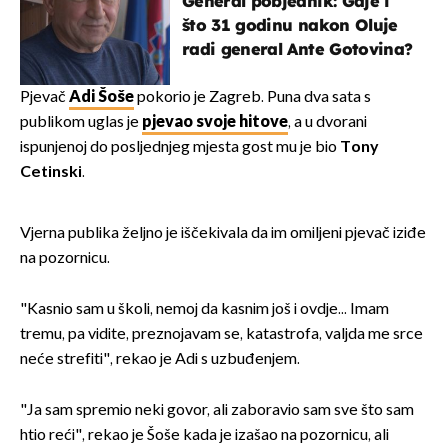
General pobjednik: Gdje i
što 31 godinu nakon Oluje
radi general Ante Gotovina?
Pjevač
Adi Šoše
pokorio je Zagreb. Puna dva sata s
publikom uglas je
pjevao svoje hitove
, a u dvorani
ispunjenoj do posljednjeg mjesta gost mu je bio
Tony
Cetinski
.
Vjerna publika željno je iščekivala da im omiljeni pjevač iziđe
na pozornicu.
"Kasnio sam u školi, nemoj da kasnim još i ovdje... Imam
tremu, pa vidite, preznojavam se, katastrofa, valjda me srce
neće strefiti", rekao je Adi s uzbuđenjem.
"Ja sam spremio neki govor, ali zaboravio sam sve što sam
htio reći", rekao je Šoše kada je izašao na pozornicu, ali