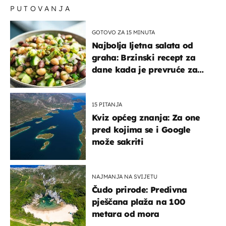
PUTOVANJA
GOTOVO ZA 15 MINUTA
Najbolja ljetna salata od
graha: Brzinski recept za
dane kada je prevruće za
kuhanje
15 PITANJA
Kviz općeg znanja: Za one
pred kojima se i Google
može sakriti
NAJMANJA NA SVIJETU
Čudo prirode: Predivna
pješčana plaža na 100
metara od mora