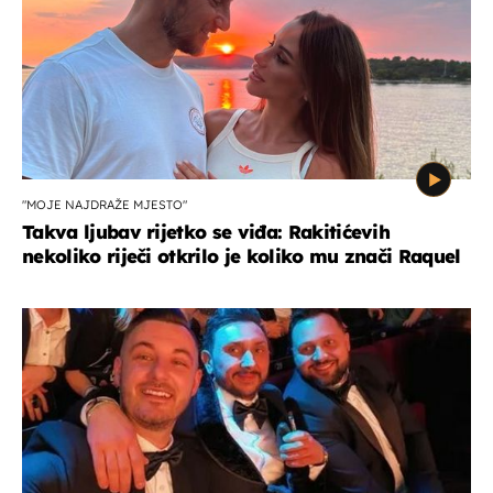
"MOJE NAJDRAŽE MJESTO"
Takva ljubav rijetko se viđa: Rakitićevih
nekoliko riječi otkrilo je koliko mu znači Raquel