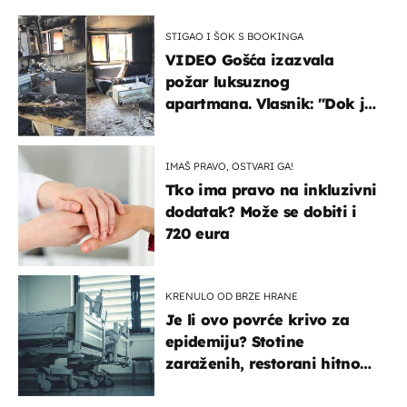
STIGAO I ŠOK S BOOKINGA
VIDEO Gošća izazvala
požar luksuznog
apartmana. Vlasnik: "Dok je
gorjelo, smijali su se, pili i
pokazivali mi srednji prst"
IMAŠ PRAVO, OSTVARI GA!
Tko ima pravo na inkluzivni
dodatak? Može se dobiti i
720 eura
KRENULO OD BRZE HRANE
Je li ovo povrće krivo za
epidemiju? Stotine
zaraženih, restorani hitno
povukli proizvod