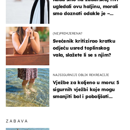
ugledali ovu haljinu, morali
smo doznati odakle je –
košta samo 18 eura
(NE)PRIMJERENA?
Svećenik kritizirao kratku
odjeću usred toplinskog
vala, slažete li se s njim?
NAJSIGURNIJI OBLIK REKREACIJE
Vježbe za koljeno u moru: 5
sigurnih vježbi koje mogu
smanjiti bol i poboljšati
pokretljivost
ZABAVA