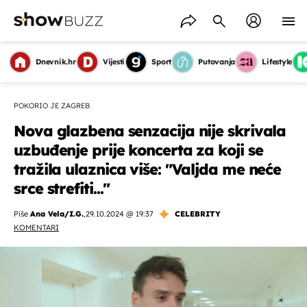
Dnevnik.hr
Vijesti
Sport
Putovanja
Lifestyle
POKORIO JE ZAGREB
Nova glazbena senzacija nije skrivala
uzbuđenje prije koncerta za koji se
tražila ulaznica više: "Valjda me neće
srce strefiti..."
Piše
Ana Vela/I.G.
,
29.10.2024 @ 19:37
CELEBRITY
KOMENTARI
OMOGUĆI OBAVIJESTI