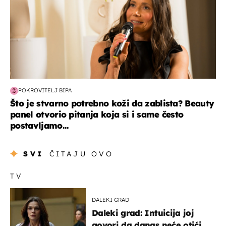
POKROVITELJ BIPA
Što je stvarno potrebno koži da zablista? Beauty
panel otvorio pitanja koja si i same često
postavljamo...
SVI
ČITAJU OVO
TV
DALEKI GRAD
Daleki grad: Intuicija joj
govori da danas neće otići