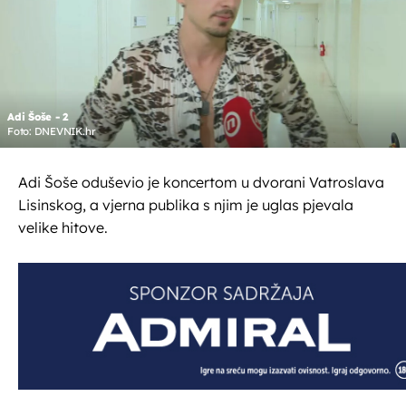
Adi Šoše - 2
Foto: DNEVNIK.hr
Adi Šoše oduševio je koncertom u dvorani Vatroslava
Lisinskog, a vjerna publika s njim je uglas pjevala
velike hitove.