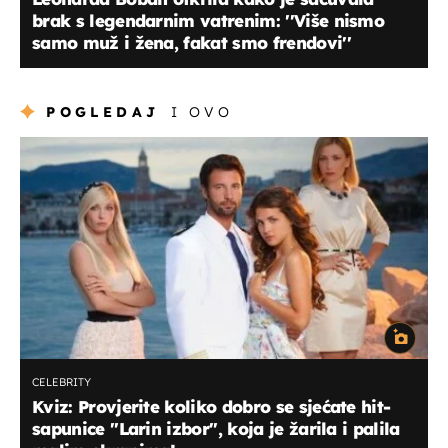
brak s legendarnim vatrenim: ''Više nismo
samo muž i žena, fakat smo frendovi''
POGLEDAJ
I OVO
CELEBRITY
Kviz: Provjerite koliko dobro se sjećate hit-
sapunice ''Larin izbor'', koja je žarila i palila