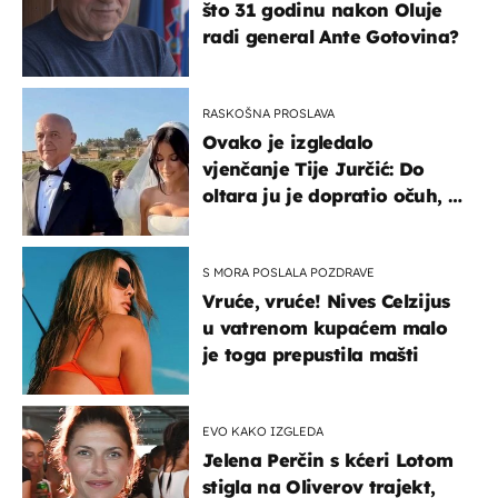
što 31 godinu nakon Oluje
radi general Ante Gotovina?
RASKOŠNA PROSLAVA
Ovako je izgledalo
vjenčanje Tije Jurčić: Do
oltara ju je dopratio očuh, a
slavilo se uz Olivera i Rozgu
S MORA POSLALA POZDRAVE
Vruće, vruće! Nives Celzijus
u vatrenom kupaćem malo
je toga prepustila mašti
EVO KAKO IZGLEDA
Jelena Perčin s kćeri Lotom
stigla na Oliverov trajekt,