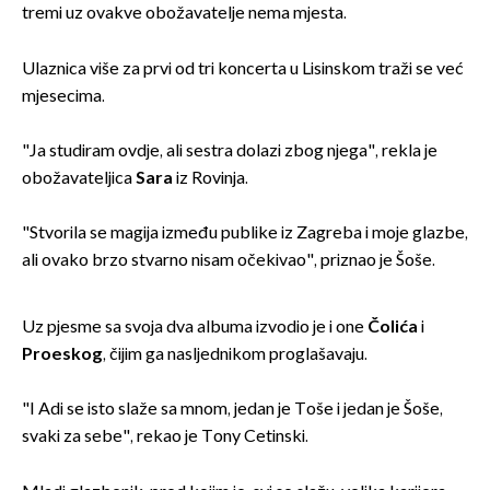
tremi uz ovakve obožavatelje nema mjesta.
Ulaznica više za prvi od tri koncerta u Lisinskom traži se već
mjesecima.
"Ja studiram ovdje, ali sestra dolazi zbog njega", rekla je
obožavateljica
Sara
iz Rovinja.
"Stvorila se magija između publike iz Zagreba i moje glazbe,
ali ovako brzo stvarno nisam očekivao", priznao je Šoše.
Uz pjesme sa svoja dva albuma izvodio je i one
Čolića
i
Proeskog
, čijim ga nasljednikom proglašavaju.
"I Adi se isto slaže sa mnom, jedan je Toše i jedan je Šoše,
svaki za sebe", rekao je Tony Cetinski.