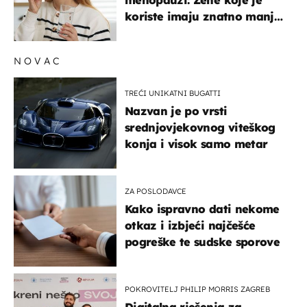
koriste imaju znatno manji
rizik od ovoga
NOVAC
TREĆI UNIKATNI BUGATTI
Nazvan je po vrsti
srednjovjekovnog viteškog
konja i visok samo metar
ZA POSLODAVCE
Kako ispravno dati nekome
otkaz i izbjeći najčešće
pogreške te sudske sporove
POKROVITELJ PHILIP MORRIS ZAGREB
Digitalna rješenja za