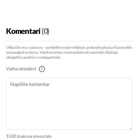
Komentari
(0)
Uključite se u raspravu – podijelite svoje mišljenje, postavite pitanja ili ponudite
svoj pogled na temu. Vaš komentar može potaknuti zanimljiv dijalog i
obogatiti zajednicu našeg portala.
Važna obavijest
!
1500 znakova preostalo