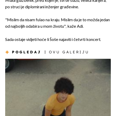
Mladi glazbenik, pred kojim je, svi se slažu, velika karijera,
po struci je diplomirani inženjer građevine.
"Mislim da nisam fulao na kraju. Mislim da je to možda jedan
od najboljih odabira u mom životu", kaže Adi.
Sada ostaje vidjeti hoće li Šoše najaviti i četvrti koncert.
POGLEDAJ
I OVU GALERIJU