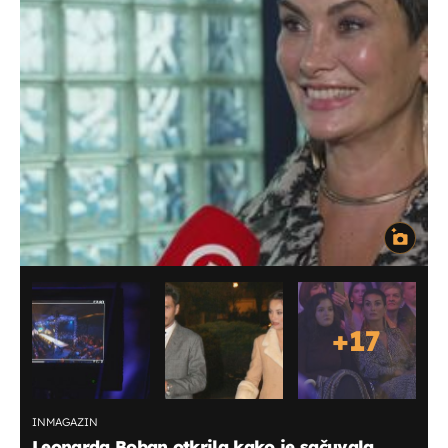
+
17
INMAGAZIN
Leonarda Boban otkrila kako je sačuvala