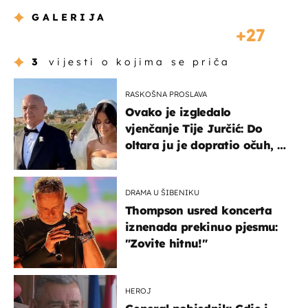
GALERIJA
27
3
vijesti o kojima se priča
RASKOŠNA PROSLAVA
Ovako je izgledalo
vjenčanje Tije Jurčić: Do
oltara ju je dopratio očuh, a
slavilo se uz Olivera i Rozgu
DRAMA U ŠIBENIKU
Thompson usred koncerta
iznenada prekinuo pjesmu:
"Zovite hitnu!"
HEROJ