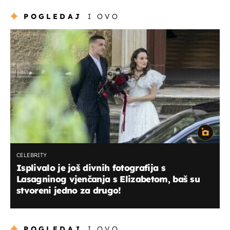
POGLEDAJ
I OVO
CELEBRITY
Isplivalo je još divnih fotografija s
Lasagninog vjenčanja s Elizabetom, baš su
stvoreni jedno za drugo!
POGLEDAJ
I OVO