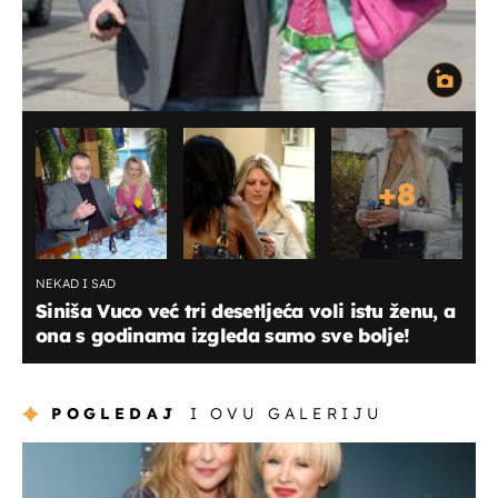
+
8
NEKAD I SAD
Siniša Vuco već tri desetljeća voli istu ženu, a
ona s godinama izgleda samo sve bolje!
POGLEDAJ
I OVU GALERIJU