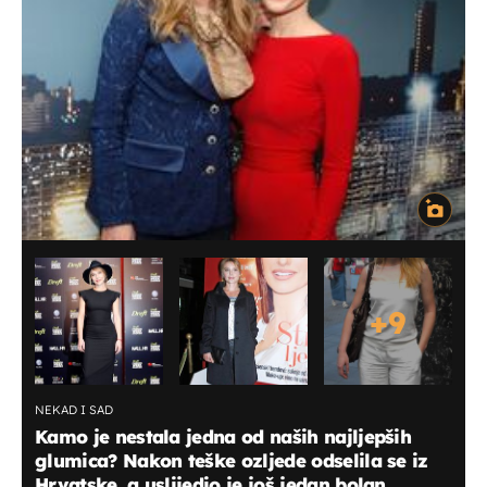
+
9
NEKAD I SAD
Kamo je nestala jedna od naših najljepših
glumica? Nakon teške ozljede odselila se iz
Hrvatske, a uslijedio je još jedan bolan