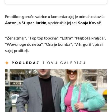
Emotikon goruće vatrice u komentaru joj je odmah ostavila
Antonija Stupar Jurkin
, a pridružila joj se i
Sonja Kovač
.
"Žena zmaj", "Top top topčina", "Extra", "Najbolja kraljica",
"Wow, noge do neba", "Ona je bomba", "Vrh, goriš", pisali
su joj pratitelji.
POGLEDAJ
I OVU GALERIJU