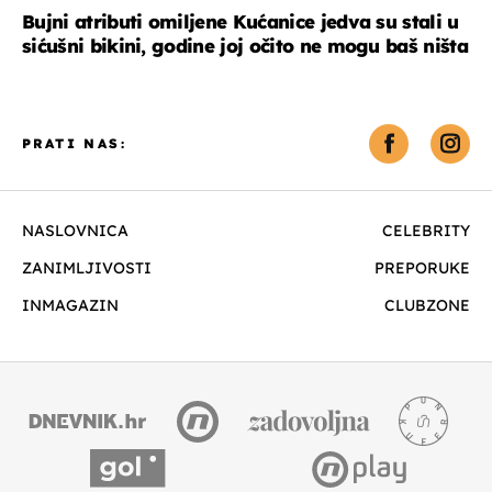
Bujni atributi omiljene Kućanice jedva su stali u
sićušni bikini, godine joj očito ne mogu baš ništa
PRATI NAS:
NASLOVNICA
CELEBRITY
ZANIMLJIVOSTI
PREPORUKE
INMAGAZIN
CLUBZONE