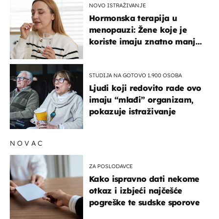
NOVO ISTRAŽIVANJE
Hormonska terapija u
menopauzi: Žene koje je
koriste imaju znatno manji
rizik od ovoga
STUDIJA NA GOTOVO 1.900 OSOBA
Ljudi koji redovito rade ovo
imaju “mlađi” organizam,
pokazuje istraživanje
NOVAC
ZA POSLODAVCE
Kako ispravno dati nekome
otkaz i izbjeći najčešće
pogreške te sudske sporove