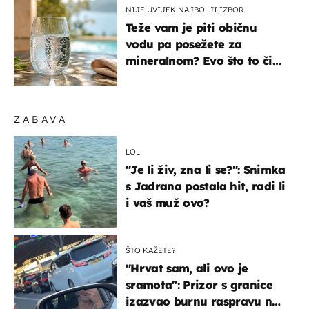
NIJE UVIJEK NAJBOLJI IZBOR
Teže vam je piti običnu
vodu pa posežete za
mineralnom? Evo što to čini
organizmu
ZABAVA
LOL
"Je li živ, zna li se?": Snimka
s Jadrana postala hit, radi li
i vaš muž ovo?
ŠTO KAŽETE?
"Hrvat sam, ali ovo je
sramota": Prizor s granice
izazvao burnu raspravu na