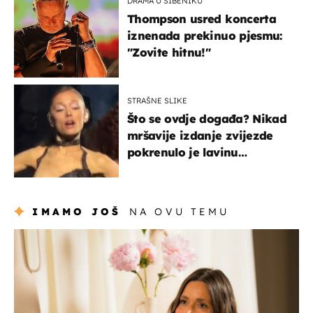
DRAMA U ŠIBENIKU
Thompson usred koncerta
iznenada prekinuo pjesmu:
"Zovite hitnu!"
STRAŠNE SLIKE
Što se ovdje događa? Nikad
mršavije izdanje zvijezde
pokrenulo je lavinu
zabrinutih komentara
IMAMO JOŠ
NA OVU TEMU
moda & ljepota