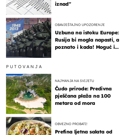
iznad"
OBAVJEŠTAJNO UPOZORENJE
Uzbuna na istoku Europe:
Rusija bi mogla napasti, a
poznato i kada! Moguć i
kopneni upad u članicu
NATO-a
PUTOVANJA
NAJMANJA NA SVIJETU
Čudo prirode: Predivna
pješčana plaža na 100
metara od mora
OBVEZNO PROBATI!
Prefina ljetna salata od