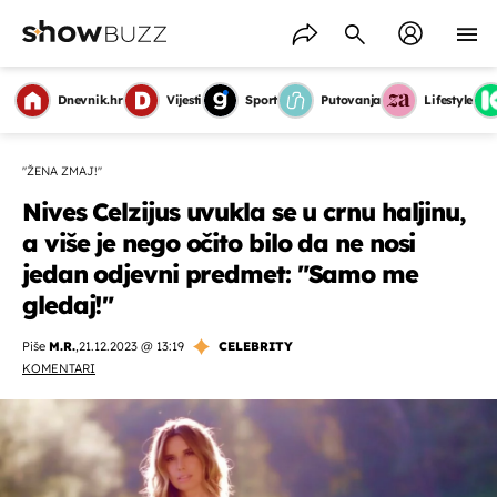
Dnevnik.hr
Vijesti
Sport
Putovanja
Lifestyle
"ŽENA ZMAJ!''
Nives Celzijus uvukla se u crnu haljinu,
a više je nego očito bilo da ne nosi
jedan odjevni predmet: "Samo me
gledaj!"
Piše
M.R.
,
21.12.2023 @ 13:19
CELEBRITY
KOMENTARI
OMOGUĆI OBAVIJESTI