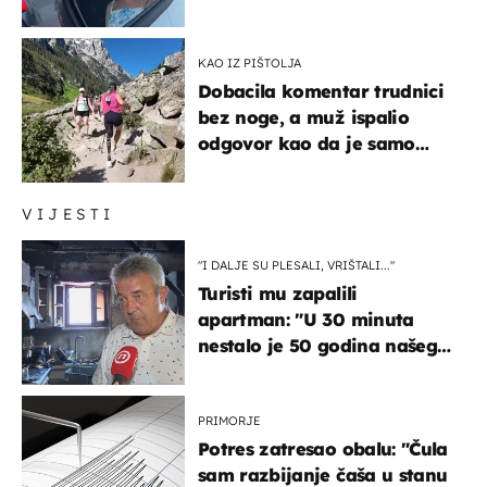
društvenim mrežama
KAO IZ PIŠTOLJA
Dobacila komentar trudnici
bez noge, a muž ispalio
odgovor kao da je samo
čekao…
VIJESTI
"I DALJE SU PLESALI, VRIŠTALI..."
Turisti mu zapalili
apartman: "U 30 minuta
nestalo je 50 godina našeg
života, supruga i ja ne
možemo oka sklopiti"
PRIMORJE
Potres zatresao obalu: "Čula
sam razbijanje čaša u stanu