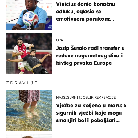
Vinicius donio konačnu
odluku, oglasio se
emotivnom porukom:
"Hvala vam svima"
OPA!
Josip Šutalo radi transfer u
redove nogometnog diva i
bivšeg prvaka Europe
ZDRAVLJE
NAJSIGURNIJI OBLIK REKREACIJE
Vježbe za koljeno u moru: 5
sigurnih vježbi koje mogu
smanjiti bol i poboljšati
pokretljivost