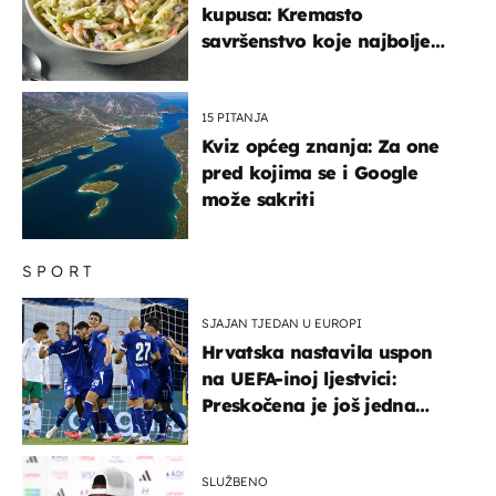
kupusa: Kremasto
savršenstvo koje najbolje
paše uz pečeno meso
15 PITANJA
Kviz općeg znanja: Za one
pred kojima se i Google
može sakriti
SPORT
SJAJAN TJEDAN U EUROPI
Hrvatska nastavila uspon
na UEFA-inoj ljestvici:
Preskočena je još jedna
država
SLUŽBENO