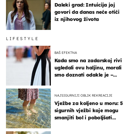
Daleki grad: Intuicija joj
govori da danas neće otići
iz njihovog života
LIFESTYLE
BAŠ EFEKTNA
Kada smo na zadarskoj rivi
ugledali ovu haljinu, morali
smo doznati odakle je –
košta samo 18 eura
NAJSIGURNIJI OBLIK REKREACIJE
Vježbe za koljeno u moru: 5
sigurnih vježbi koje mogu
smanjiti bol i poboljšati
pokretljivost