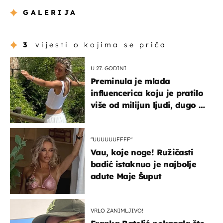
GALERIJA
3
vijesti o kojima se priča
U 27. GODINI
Preminula je mlada
influencerica koju je pratilo
više od milijun ljudi, dugo se
borila s opakom bolešću
"UUUUUUFFFF"
Vau, koje noge! Ružičasti
badić istaknuo je najbolje
adute Maje Šuput
VRLO ZANIMLJIVO!