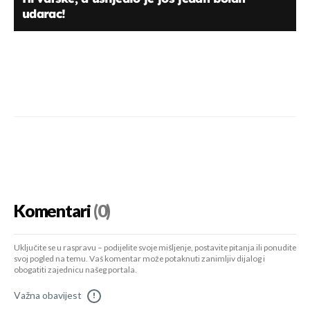
udarac!
Komentari
(0)
Uključite se u raspravu – podijelite svoje mišljenje, postavite pitanja ili ponudite
svoj pogled na temu. Vaš komentar može potaknuti zanimljiv dijalog i
obogatiti zajednicu našeg portala.
Važna obavijest
!