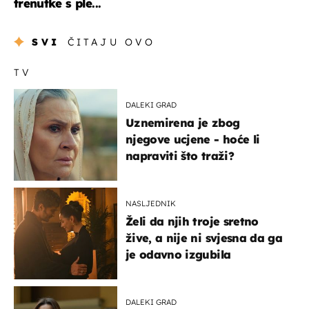
trenutke s ple...
SVI
ČITAJU OVO
TV
DALEKI GRAD
Uznemirena je zbog
njegove ucjene - hoće li
napraviti što traži?
NASLJEDNIK
Želi da njih troje sretno
žive, a nije ni svjesna da ga
je odavno izgubila
DALEKI GRAD