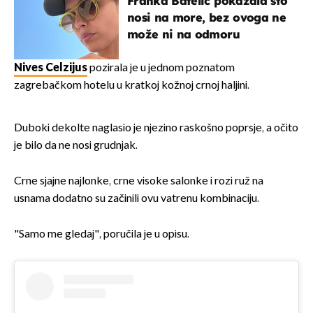
Franka Batelić pokazala što
nosi na more, bez ovoga ne
može ni na odmoru
Nives Celzijus
pozirala je u jednom poznatom
zagrebačkom hotelu u kratkoj kožnoj crnoj haljini.
Duboki dekolte naglasio je njezino raskošno poprsje, a očito
je bilo da ne nosi grudnjak.
Crne sjajne najlonke, crne visoke salonke i rozi ruž na
usnama dodatno su začinili ovu vatrenu kombinaciju.
"Samo me gledaj", poručila je u opisu.