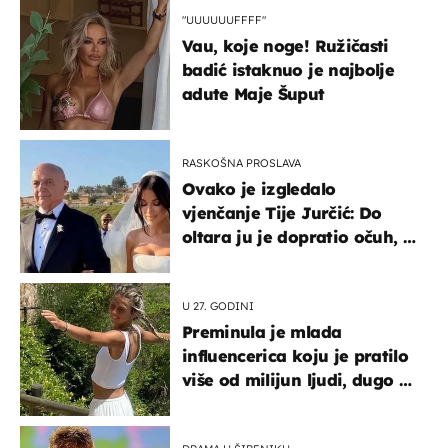
"UUUUUUFFFF"
Vau, koje noge! Ružičasti
badić istaknuo je najbolje
adute Maje Šuput
RASKOŠNA PROSLAVA
Ovako je izgledalo
vjenčanje Tije Jurčić: Do
oltara ju je dopratio očuh, a
slavilo se uz Olivera i Rozgu
U 27. GODINI
Preminula je mlada
influencerica koju je pratilo
više od milijun ljudi, dugo se
borila s opakom bolešću