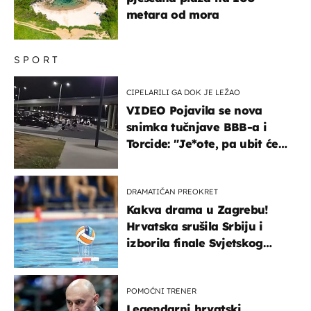
metara od mora
SPORT
CIPELARILI GA DOK JE LEŽAO
VIDEO Pojavila se nova
snimka tučnjave BBB-a i
Torcide: "Je*ote, pa ubit će
ga!"
DRAMATIČAN PREOKRET
Kakva drama u Zagrebu!
Hrvatska srušila Srbiju i
izborila finale Svjetskog
prvenstva
POMOĆNI TRENER
Legendarni hrvatski