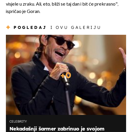
visjele u zraku. Ali, eto, bliži se taj dan i bit će prekrasno",
ispričao je Goran.
POGLEDAJ
I OVU GALERIJU
+
0
CELEBRITY
Nekadašnji šarmer zabrinuo je svojom