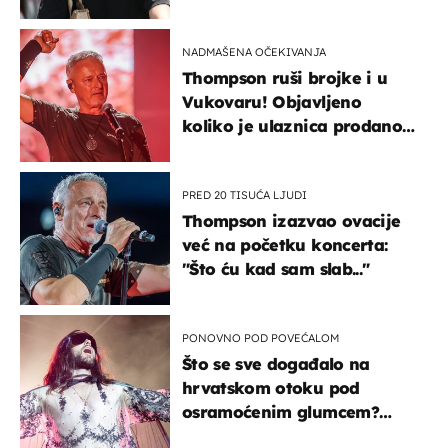
projurila špicom na dva
kotača
NADMAŠENA OČEKIVANJA
Thompson ruši brojke i u
Vukovaru! Objavljeno
koliko je ulaznica prodano
u kratkom vremenu
PRED 20 TISUĆA LJUDI
Thompson izazvao ovacije
već na početku koncerta:
"Što ću kad sam slab..."
PONOVNO POD POVEĆALOM
Što se sve događalo na
hrvatskom otoku pod
osramoćenim glumcem?
Bizarni prizori i danas