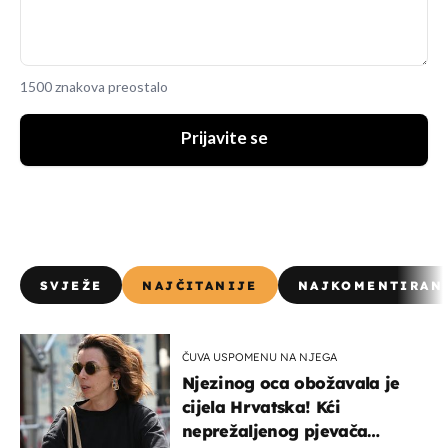
1500 znakova preostalo
Prijavite se
SVJEŽE
NAJČITANIJE
NAJKOMENTIRAN
ČUVA USPOMENU NA NJEGA
Njezinog oca obožavala je
cijela Hrvatska! Kći
neprežaljenog pjevača