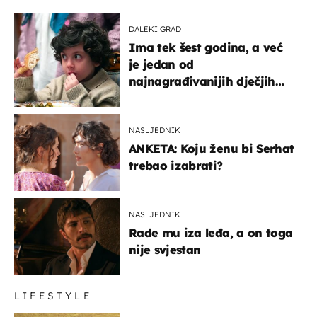
DALEKI GRAD
Ima tek šest godina, a već
je jedan od
najnagrađivanijih dječjih
glumaca
NASLJEDNIK
ANKETA: Koju ženu bi Serhat
trebao izabrati?
NASLJEDNIK
Rade mu iza leđa, a on toga
nije svjestan
LIFESTYLE