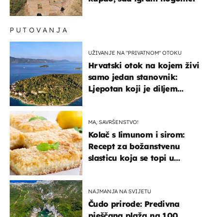
PUTOVANJA
UŽIVANJE NA "PRIVATNOM" OTOKU
Hrvatski otok na kojem živi
samo jedan stanovnik:
Ljepotan koji je diljem
svijeta poznat po svojem
"bijelom zlatu"
MA, SAVRŠENSTVO!
Kolač s limunom i sirom:
Recept za božanstvenu
slasticu koja se topi u
ustima
NAJMANJA NA SVIJETU
Čudo prirode: Predivna
pješčana plaža na 100