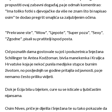
propustiti ovaj zabavni događaj, pa je odmah komentirao:
"Ima toliko fotki s djevojačke da više ne znam što bi napisao
osim" te dodao pregršt smajlića sa zaljubljenim očima.
"Prekrasne ste", "Wow", "Ljepote", "Super poza", "Sexy",
"Zgodne", pisali su pratitelji ispod posta.
Od poznatih dama gostovale su još i poduzetnica Snježana
Schillinger te Antea Kodžoman, bivša manekenka i Kraljica
Hrvatske koja je nekoć punila medijske stupce burnim
životom, no posljednjih se godine pritajila od javnosti, pa je
nemamo često priliku vidjeti.
Dok je Ecija bila u bijelom, cure su se isticale u ljubičastim
nijansama.
Osim Nives, priče je dijelila i Snježana te su tako pokazale da