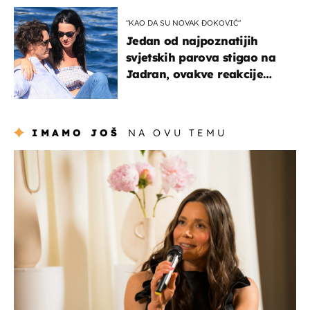
izazivaju nevjericu
"KAO DA SU NOVAK ĐOKOVIĆ"
Jedan od najpoznatijih
svjetskih parova stigao na
Jadran, ovakve reakcije
vjerojatno nisu očekivali
IMAMO JOŠ
NA OVU TEMU
moda & ljepota