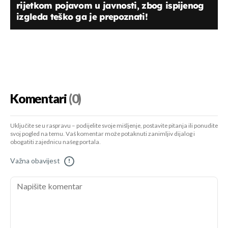
rijetkom pojavom u javnosti, zbog ispijenog
izgleda teško ga je prepoznati!
Komentari
(0)
Uključite se u raspravu – podijelite svoje mišljenje, postavite pitanja ili ponudite
svoj pogled na temu. Vaš komentar može potaknuti zanimljiv dijalog i
obogatiti zajednicu našeg portala.
Važna obavijest
!