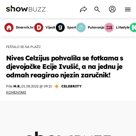
Dnevnik.hr
Vijesti
Sport
Putovanja
Lifestyle
FEŠTALO SE NA PLAŽI!
Nives Celzijus pohvalila se fotkama s
djevojačke Ecije Ivušić, a na jednu je
odmah reagirao njezin zaručnik!
Piše
M.R.
,
01.08.2022 @ 09:21
CELEBRITY
KOMENTARI
OMOGUĆI OBAVIJESTI