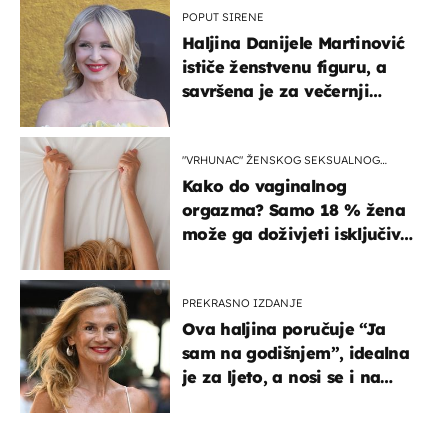
POPUT SIRENE
Haljina Danijele Martinović
ističe ženstvenu figuru, a
savršena je za večernji
izlazak na moru
"VRHUNAC" ŽENSKOG SEKSUALNOG
ISKUSTVA
Kako do vaginalnog
orgazma? Samo 18 % žena
može ga doživjeti isključivo
na ovaj način
PREKRASNO IZDANJE
Ova haljina poručuje “Ja
sam na godišnjem”, idealna
je za ljeto, a nosi se i na
zagrebačkoj špici