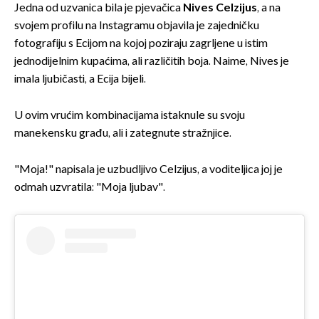
Jedna od uzvanica bila je pjevačica
Nives Celzijus
, a na
svojem profilu na Instagramu objavila je zajedničku
fotografiju s Ecijom na kojoj poziraju zagrljene u istim
jednodijelnim kupaćima, ali različitih boja. Naime, Nives je
imala ljubičasti, a Ecija bijeli.
U ovim vrućim kombinacijama istaknule su svoju
manekensku građu, ali i zategnute stražnjice.
"Moja!" napisala je uzbudljivo Celzijus, a voditeljica joj je
odmah uzvratila: "Moja ljubav".