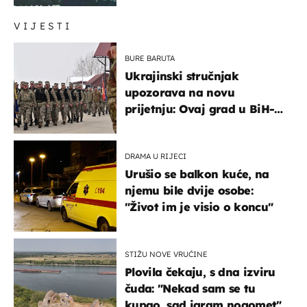
VIJESTI
BURE BARUTA
Ukrajinski stručnjak
upozorava na novu
prijetnju: Ovaj grad u BiH-u
bi mogao biti žarište
DRAMA U RIJECI
Urušio se balkon kuće, na
njemu bile dvije osobe:
"Život im je visio o koncu"
STIŽU NOVE VRUĆINE
Plovila čekaju, s dna izviru
čuda: "Nekad sam se tu
kupao, sad igram nogomet"