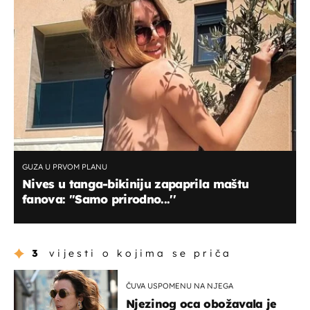
GUZA U PRVOM PLANU
Nives u tanga-bikiniju zapaprila maštu
fanova: ''Samo prirodno...''
3
vijesti o kojima se priča
ČUVA USPOMENU NA NJEGA
Njezinog oca obožavala je