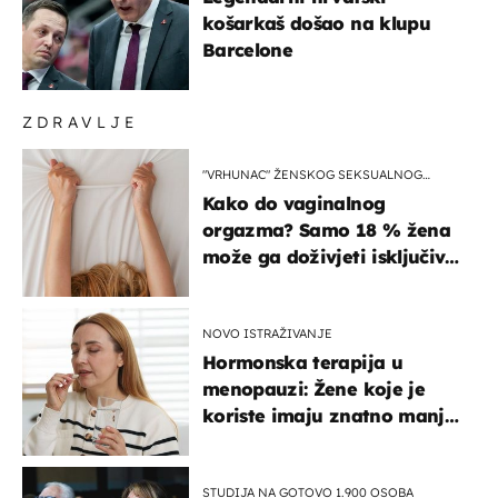
košarkaš došao na klupu
Barcelone
ZDRAVLJE
"VRHUNAC" ŽENSKOG SEKSUALNOG
ISKUSTVA
Kako do vaginalnog
orgazma? Samo 18 % žena
može ga doživjeti isključivo
na ovaj način
NOVO ISTRAŽIVANJE
Hormonska terapija u
menopauzi: Žene koje je
koriste imaju znatno manji
rizik od ovoga
STUDIJA NA GOTOVO 1.900 OSOBA