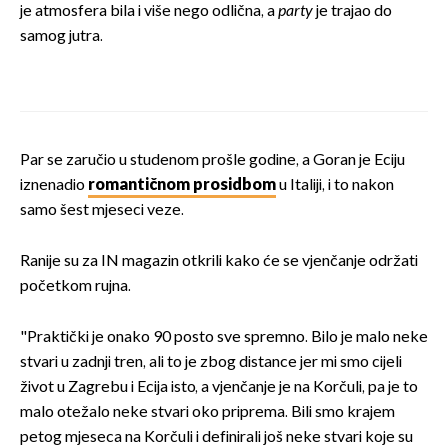
je atmosfera bila i više nego odlična, a
party
je trajao do
samog jutra.
Par se zaručio u studenom prošle godine, a Goran je Eciju
iznenadio
romantičnom prosidbom
u Italiji, i to nakon
samo šest mjeseci veze.
Ranije su za IN magazin otkrili kako će se vjenčanje održati
početkom rujna.
"Praktički je onako 90 posto sve spremno. Bilo je malo neke
stvari u zadnji tren, ali to je zbog distance jer mi smo cijeli
život u Zagrebu i Ecija isto, a vjenčanje je na Korčuli, pa je to
malo otežalo neke stvari oko priprema. Bili smo krajem
petog mjeseca na Korčuli i definirali još neke stvari koje su