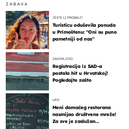
ZABAVA
JESTE LI PROBALI?
Turisticu oduševila ponuda
u Primoštenu: "Oni su puno
pametniji od nas"
ZANIMLJIVO
Registracija iz SAD-a
postala hit u Hrvatskoj!
Pogledajte zašto
UPS!
Meni domaćeg restorana
nasmijao društvene mreže!
Za sve je zaslužan
urnebesan naziv jela