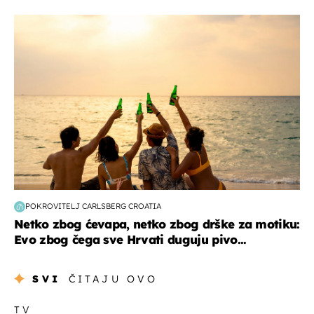
zanimljivosti
POKROVITELJ CARLSBERG CROATIA
Netko zbog ćevapa, netko zbog drške za motiku:
Evo zbog čega sve Hrvati duguju pivo...
SVI
ČITAJU OVO
TV