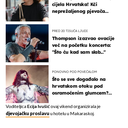
cijela Hrvatska! Kći
neprežaljenog pjevača
projurila špicom na dva
kotača
PRED 20 TISUĆA LJUDI
Thompson izazvao ovacije
već na početku koncerta:
"Što ću kad sam slab..."
PONOVNO POD POVEĆALOM
Što se sve događalo na
hrvatskom otoku pod
osramoćenim glumcem?
Bizarni prizori i danas
izazivaju nevjericu
Voditeljica
Ecija Ivušić
ovaj vikend organizirala je
djevojačku proslavu
u hotelu u Makaraskoj.