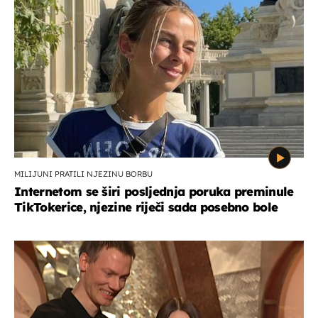
MILIJUNI PRATILI NJEZINU BORBU
Internetom se širi posljednja poruka preminule
TikTokerice, njezine riječi sada posebno bole