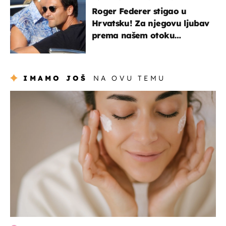
Roger Federer stigao u
Hrvatsku! Za njegovu ljubav
prema našem otoku
zaslužan je jedan poznati
Hrvat
IMAMO JOŠ
NA OVU TEMU
moda & ljepota