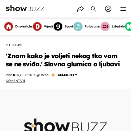
Dnevnik.hr
Vijesti
Sport
Putovanja
Lifestyle
O LJUBAVI
'Znam kako je voljeti nekog tko vam
se ne sviđa.' Slavna glumica o ljubavi
Piše
D.P.
,
11.09.2014 @ 15:43
CELEBRITY
KOMENTARI
OMOGUĆI OBAVIJESTI