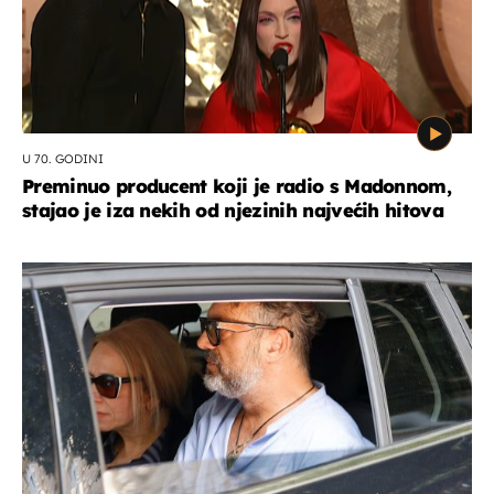
U 70. GODINI
Preminuo producent koji je radio s Madonnom,
stajao je iza nekih od njezinih najvećih hitova