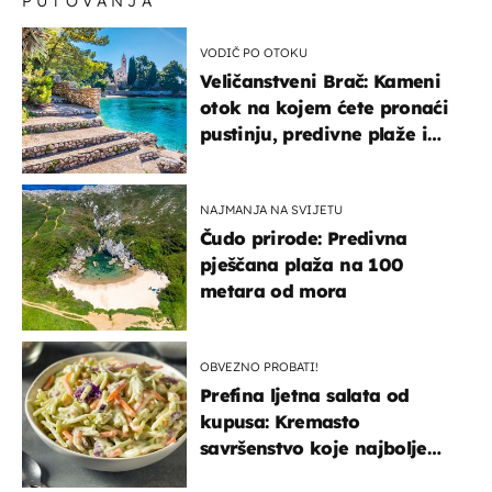
PUTOVANJA
VODIČ PO OTOKU
Veličanstveni Brač: Kameni
otok na kojem ćete pronaći
pustinju, predivne plaže i
uzbudljivu hranu
NAJMANJA NA SVIJETU
Čudo prirode: Predivna
pješčana plaža na 100
metara od mora
OBVEZNO PROBATI!
Prefina ljetna salata od
kupusa: Kremasto
savršenstvo koje najbolje
paše uz pečeno meso