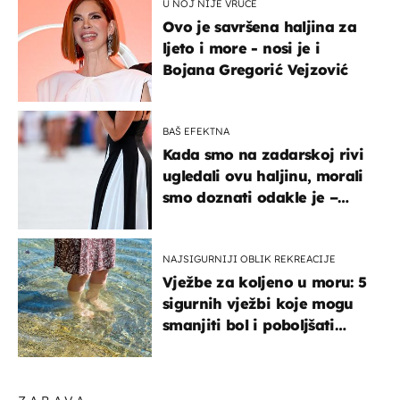
U NOJ NIJE VRUĆE
Ovo je savršena haljina za
ljeto i more - nosi je i
Bojana Gregorić Vejzović
BAŠ EFEKTNA
Kada smo na zadarskoj rivi
ugledali ovu haljinu, morali
smo doznati odakle je –
košta samo 18 eura
NAJSIGURNIJI OBLIK REKREACIJE
Vježbe za koljeno u moru: 5
sigurnih vježbi koje mogu
smanjiti bol i poboljšati
pokretljivost