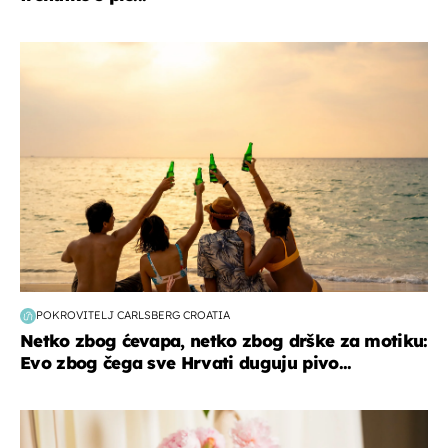
zanimljivosti
POKROVITELJ CARLSBERG CROATIA
Netko zbog ćevapa, netko zbog drške za motiku:
Evo zbog čega sve Hrvati duguju pivo...
moda & ljepota