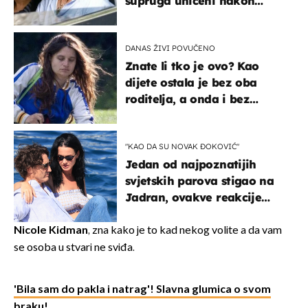
supruga uhićeni nakon
svađe!
DANAS ŽIVI POVUČENO
Znate li tko je ovo? Kao
dijete ostala je bez oba
roditelja, a onda i bez
milijuna koje je trebala
naslijediti
"KAO DA SU NOVAK ĐOKOVIĆ"
Jedan od najpoznatijih
svjetskih parova stigao na
Jadran, ovakve reakcije
vjerojatno nisu očekivali
Nicole Kidman
, zna kako je to kad nekog volite a da vam
se osoba u stvari ne sviđa.
'Bila sam do pakla i natrag'! Slavna glumica o svom
braku!