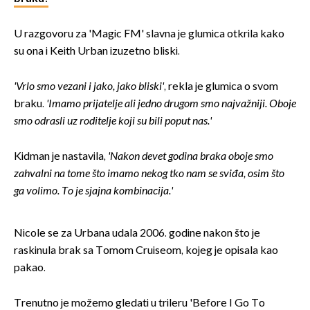
U razgovoru za 'Magic FM' slavna je glumica otkrila kako
su ona i Keith Urban izuzetno bliski.
'Vrlo smo vezani i jako, jako bliski'
, rekla je glumica o svom
braku.
'Imamo prijatelje ali jedno drugom smo najvažniji. Oboje
smo odrasli uz roditelje koji su bili poput nas.'
Kidman je nastavila,
'Nakon devet godina braka oboje smo
zahvalni na tome što imamo nekog tko nam se sviđa, osim što
ga volimo. To je sjajna kombinacija.'
Nicole se za Urbana udala 2006. godine nakon što je
raskinula brak sa Tomom Cruiseom, kojeg je opisala kao
pakao.
Trenutno je možemo gledati u trileru 'Before I Go To