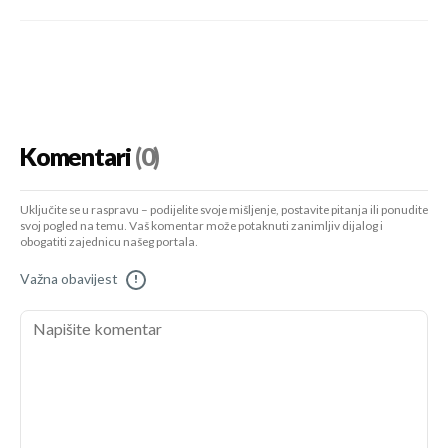
Komentari
(0)
Uključite se u raspravu – podijelite svoje mišljenje, postavite pitanja ili ponudite
svoj pogled na temu. Vaš komentar može potaknuti zanimljiv dijalog i
obogatiti zajednicu našeg portala.
Važna obavijest
!