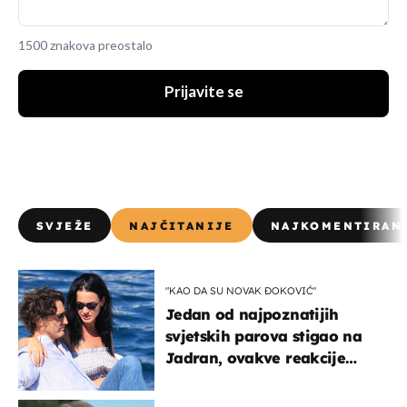
1500 znakova preostalo
Prijavite se
SVJEŽE
NAJČITANIJE
NAJKOMENTIRAN
"KAO DA SU NOVAK ĐOKOVIĆ"
Jedan od najpoznatijih
svjetskih parova stigao na
Jadran, ovakve reakcije
vjerojatno nisu očekivali