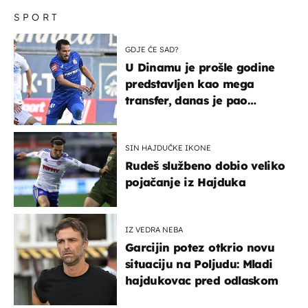
SPORT
GDJE ĆE SAD?
U Dinamu je prošle godine
predstavljen kao mega
transfer, danas je pao
najniže u karijeri
SIN HAJDUČKE IKONE
Rudeš službeno dobio veliko
pojačanje iz Hajduka
IZ VEDRA NEBA
Garcijin potez otkrio novu
situaciju na Poljudu: Mladi
hajdukovac pred odlaskom