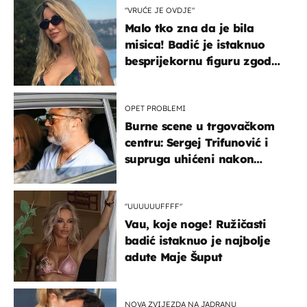
"VRUĆE JE OVDJE"
Malo tko zna da je bila
misica! Badić je istaknuo
besprijekornu figuru zgodne
voditeljice
OPET PROBLEMI
Burne scene u trgovačkom
centru: Sergej Trifunović i
supruga uhićeni nakon
svađe!
"UUUUUUFFFF"
Vau, koje noge! Ružičasti
badić istaknuo je najbolje
adute Maje Šuput
NOVA ZVIJEZDA NA JADRANU