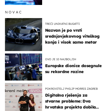
lajkove
NOVAC
TREĆI UNIKATNI BUGATTI
Nazvan je po vrsti
srednjovjekovnog viteškog
konja i visok samo metar
OVO JE 10 NAJBOLJIH
Europske dionice dosegnule
su rekordne razine
POKROVITELJ PHILIP MORRIS ZAGREB
Digitalna rješenja za
stvarne probleme: Dva
hrvatska projekta dobila