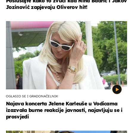
Poslušajte kako to zvuči kad Nina Badrić i Jakov
Jozinović zapjevaju Oliverov hit!
OGLASIO SE I GRADONAČELNIK
Najava koncerta Jelene Karleuše u Vodicama
izazvala burne reakcije javnosti, najavljuju se i
prosvjedi