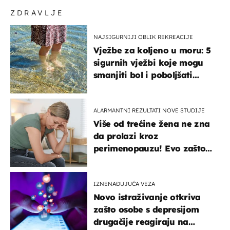
ZDRAVLJE
NAJSIGURNIJI OBLIK REKREACIJE
Vježbe za koljeno u moru: 5
sigurnih vježbi koje mogu
smanjiti bol i poboljšati
pokretljivost
ALARMANTNI REZULTATI NOVE STUDIJE
Više od trećine žena ne zna
da prolazi kroz
perimenopauzu! Evo zašto
su simptomi toliko
zbunjujući
IZNENAĐUJUĆA VEZA
Novo istraživanje otkriva
zašto osobe s depresijom
drugačije reagiraju na