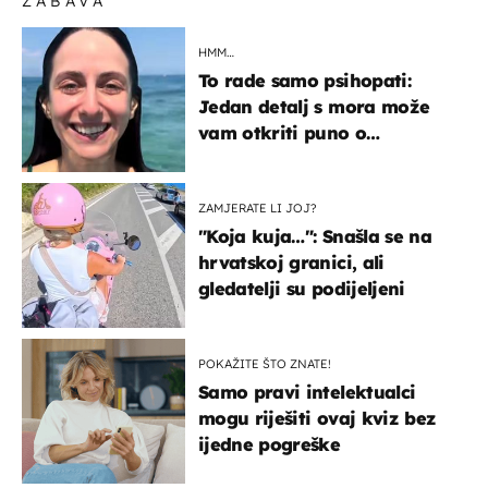
ZABAVA
HMM…
To rade samo psihopati:
Jedan detalj s mora može
vam otkriti puno o
prijateljima
ZAMJERATE LI JOJ?
"Koja kuja…": Snašla se na
hrvatskoj granici, ali
gledatelji su podijeljeni
POKAŽITE ŠTO ZNATE!
Samo pravi intelektualci
mogu riješiti ovaj kviz bez
ijedne pogreške