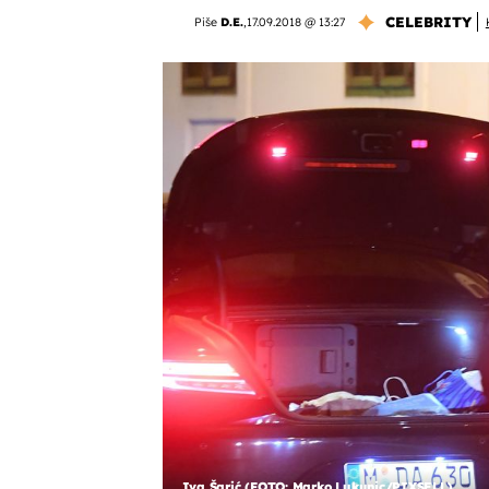
CELEBRITY
Piše
D.E.
,
17.09.2018 @ 13:27
Iva Šarić (FOTO: Marko Lukunic/PIXSELL)