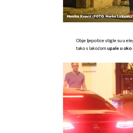
Monika Kravić (FOTO: Marko Lukunic
Obje ljepotice stigle su u el
tako s lakoćom
upale u oko 