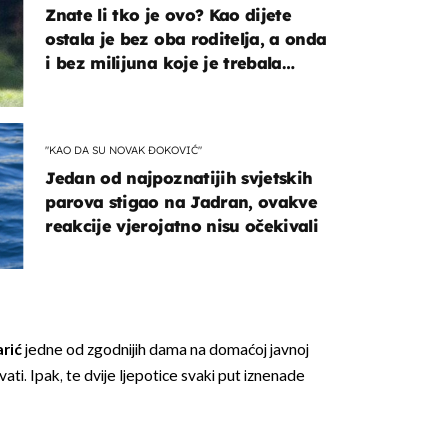
Znate li tko je ovo? Kao dijete
ostala je bez oba roditelja, a onda
i bez milijuna koje je trebala
naslijediti
"KAO DA SU NOVAK ĐOKOVIĆ"
Jedan od najpoznatijih svjetskih
parova stigao na Jadran, ovakve
reakcije vjerojatno nisu očekivali
arić
jedne od zgodnijih dama na domaćoj javnoj
ati. Ipak, te dvije ljepotice svaki put iznenade