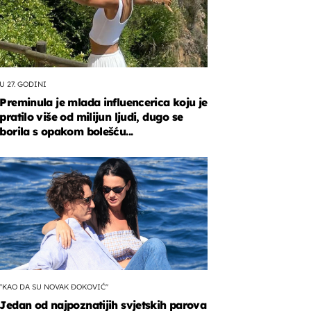
U 27. GODINI
Preminula je mlada influencerica koju je
pratilo više od milijun ljudi, dugo se
borila s opakom bolešću...
a
anu
"KAO DA SU NOVAK ĐOKOVIĆ"
Jedan od najpoznatijih svjetskih parova