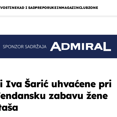
IVOSTI
NEKAD I SAD
PREPORUKE
INMAGAZIN
CLUBZONE
i Iva Šarić uhvaćene pri
đendansku zabavu žene
taša