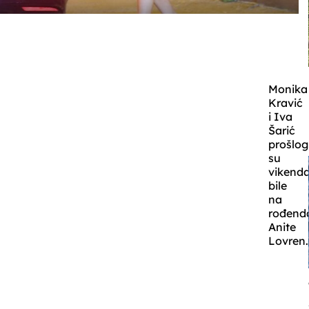
Monika
Kravić
i Iva
Šarić
prošlog
su
vikend
bile
na
rođend
Anite
Lovren.