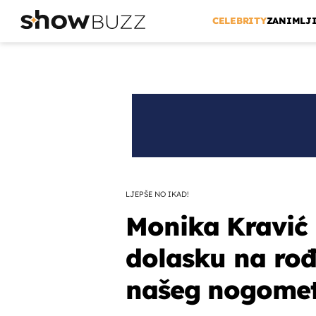
CELEBRITY
ZANIMLJ
LJEPŠE NO IKAD!
Monika Kravić 
dolasku na ro
našeg nogome