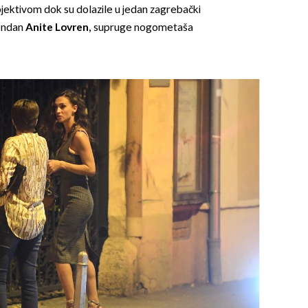
jektivom dok su dolazile u jedan zagrebački
đendan
Anite Lovren,
supruge nogometaša
OMOGUĆI OBAVIJESTI