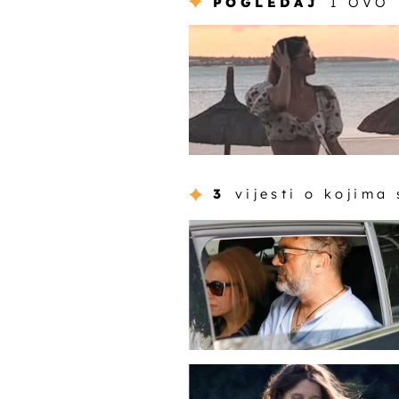
POGLEDAJ
I OVO
3
vijesti o kojima