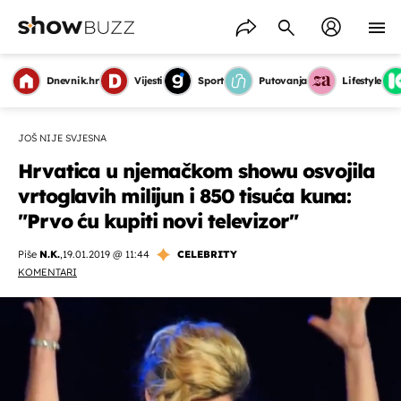
Dnevnik.hr
Vijesti
Sport
Putovanja
Lifestyle
JOŠ NIJE SVJESNA
Hrvatica u njemačkom showu osvojila
vrtoglavih milijun i 850 tisuća kuna:
"Prvo ću kupiti novi televizor"
Piše
N.K.
,
19.01.2019 @ 11:44
CELEBRITY
KOMENTARI
OMOGUĆI OBAVIJESTI