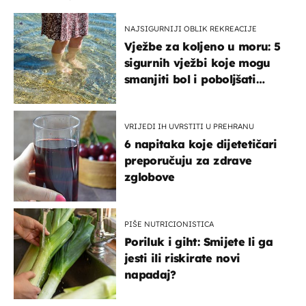
NAJSIGURNIJI OBLIK REKREACIJE
Vježbe za koljeno u moru: 5
sigurnih vježbi koje mogu
smanjiti bol i poboljšati
pokretljivost
VRIJEDI IH UVRSTITI U PREHRANU
6 napitaka koje dijetetičari
preporučuju za zdrave
zglobove
PIŠE NUTRICIONISTICA
Poriluk i giht: Smijete li ga
jesti ili riskirate novi
napadaj?