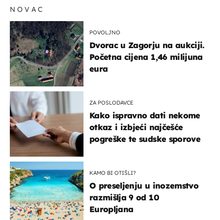
NOVAC
POVOLJNO
Dvorac u Zagorju na aukciji.
Početna cijena 1,46 milijuna
eura
ZA POSLODAVCE
Kako ispravno dati nekome
otkaz i izbjeći najčešće
pogreške te sudske sporove
KAMO BI OTIŠLI?
O preseljenju u inozemstvo
razmišlja 9 od 10
Europljana