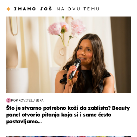
IMAMO JOŠ
NA OVU TEMU
moda & ljepota
POKROVITELJ BIPA
Što je stvarno potrebno koži da zablista? Beauty
panel otvorio pitanja koja si i same često
postavljamo...