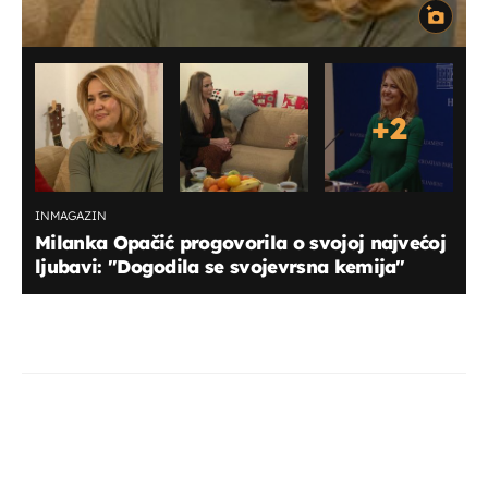
+
2
INMAGAZIN
Milanka Opačić progovorila o svojoj najvećoj
ljubavi: "Dogodila se svojevrsna kemija"