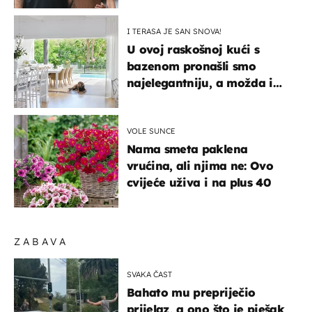
itekako nas se dojmila
I TERASA JE SAN SNOVA!
U ovoj raskošnoj kući s
bazenom pronašli smo
najelegantniju, a možda i
najljepšu bijelu kuhinju
VOLE SUNCE
Nama smeta paklena
vrućina, ali njima ne: Ovo
cvijeće uživa i na plus 40
ZABAVA
SVAKA ČAST
Bahato mu prepriječio
prijelaz, a ono što je pješak