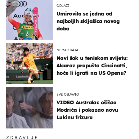
ODLAZI
Umirovila se jedna od
najboljih skijašica novog
doba
NEMA KRAJA
Novi šok u teniskom svijetu:
Alcaraz propušta Cincinatti,
hoće li igrati na US Openu?
SVE OBJAVIO
VIDEO Australac ošišao
Modrića i pokazao novu
Lukinu frizuru
ZDRAVLJE