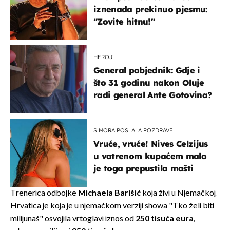
iznenada prekinuo pjesmu:
"Zovite hitnu!"
HEROJ
General pobjednik: Gdje i
što 31 godinu nakon Oluje
radi general Ante Gotovina?
S MORA POSLALA POZDRAVE
Vruće, vruće! Nives Celzijus
u vatrenom kupaćem malo
je toga prepustila mašti
Trenerica odbojke
Michaela Barišić
koja živi u Njemačkoj,
Hrvatica je koja je u njemačkom verziji showa "Tko želi biti
milijunaš" osvojila vrtoglavi iznos od
250 tisuća eura
,