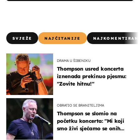
SVJEŽE
NAJČITANIJE
NAJKOMENTIRAN
DRAMA U ŠIBENIKU
Thompson usred koncerta
iznenada prekinuo pjesmu:
"Zovite hitnu!"
OBRATIO SE BRANITELJIMA
Thompson se slomio na
početku koncerta: "Mi koji
smo živi sjećamo se onih
koji nisu..."