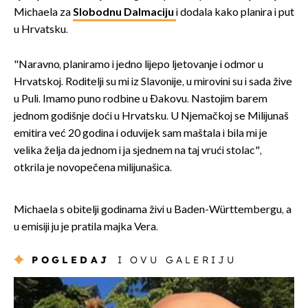
Michaela za
Slobodnu Dalmaciju
i dodala kako planira i put
u Hrvatsku.
"Naravno, planiramo i jedno lijepo ljetovanje i odmor u
Hrvatskoj. Roditelji su mi iz Slavonije, u mirovini su i sada žive
u Puli. Imamo puno rodbine u Đakovu. Nastojim barem
jednom godišnje doći u Hrvatsku. U Njemačkoj se Milijunaš
emitira već 20 godina i oduvijek sam maštala i bila mi je
velika želja da jednom i ja sjednem na taj vrući stolac",
otkrila je novopečena milijunašica.
Michaela s obitelji godinama živi u Baden-Württembergu, a
u emisiji ju je pratila majka Vera.
POGLEDAJ
I OVU GALERIJU