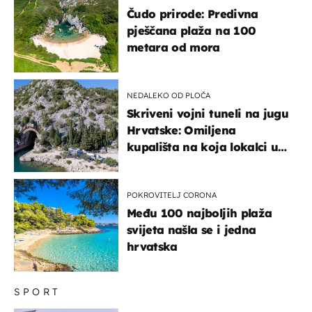
Čudo prirode: Predivna
pješčana plaža na 100
metara od mora
NEDALEKO OD PLOČA
Skriveni vojni tuneli na jugu
Hrvatske: Omiljena
kupališta na koja lokalci u
miru dolaze roniti i skakati
u more
POKROVITELJ CORONA
Među 100 najboljih plaža
svijeta našla se i jedna
hrvatska
SPORT