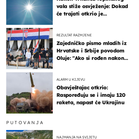
vala stiže osvježenje: Dokad
će trajati otkrio je
meteorolog
REZULTAT RAZMJENE
Zajedničko pismo mladih iz
Hrvatske i Srbije povodom
Oluje: "Ako si rođen nakon
'95..."
ALARM U KIJEVU
Obavještajac otkrio:
Raspoređuju se i imaju 120
raketa, napast će Ukrajinu
PUTOVANJA
NAJMANJA NA SVIJETU