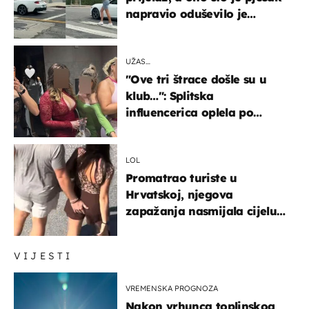
napravio oduševilo je
društvene mreže
UŽAS…
"Ove tri štrace došle su u
klub…": Splitska
influencerica oplela po
ženama zbog užasnog
ponašanja
LOL
Promatrao turiste u
Hrvatskoj, njegova
zapažanja nasmijala cijelu
regiju
VIJESTI
VREMENSKA PROGNOZA
Nakon vrhunca toplinskog