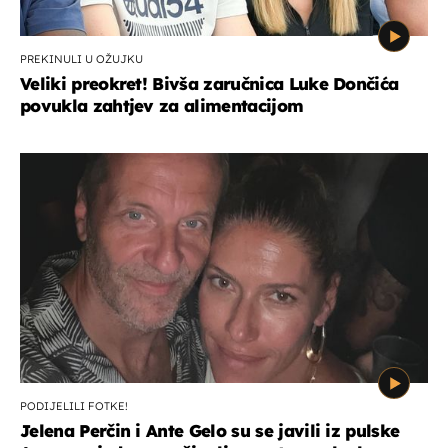
PREKINULI U OŽUJKU
Veliki preokret! Bivša zaručnica Luke Dončića
povukla zahtjev za alimentacijom
PODIJELILI FOTKE!
Jelena Perčin i Ante Gelo su se javili iz pulske