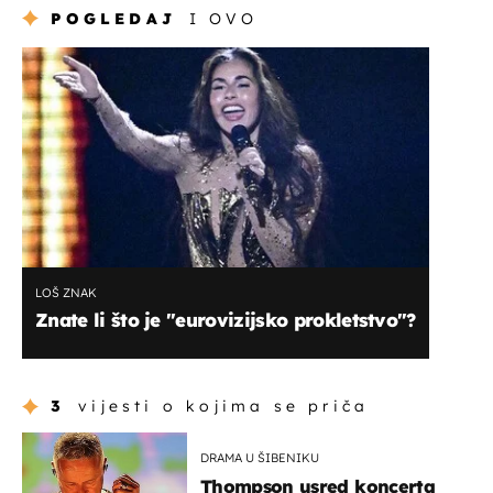
POGLEDAJ
I OVO
LOŠ ZNAK
Znate li što je "eurovizijsko prokletstvo"?
3
vijesti o kojima se priča
DRAMA U ŠIBENIKU
Thompson usred koncerta