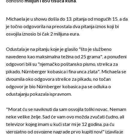
odnosno
milijun i 850 tisuća kuna
.
Michaela je u showu došla do 13. pitanja od mogućih 15, a da
je točno odgovorila na preostala dva pitanja iznos koji bi
osvojila iznosio bi čak 2 milijuna eura.
Odustala je na pitanju koje je glasilo "što je službeno
navedeno kao maksimalna težina od 25 grama", a ponuđeni
odgovori bili su "njemačko poštansko pismo, strelica za
pikado, Nürnberger kobasica i fina unca zlata". Michaela se
dvoumila oko odgovora strelice za pikadu, no točan
odgovor je bio Nürnberger kobasica pa se odluka o
odustajanju pokazala ispravnom.
"Morat ću se naviknuti da sam osvojila toliki novac. Nemam
neke velike želje. Sad će vam ovo možda zvučati čudno, ali
televizor kojeg imam u kući star mi je 12 godina, pa ću
vjerojatno od osvojene nagrade prvo kupiti novi" izjavila je