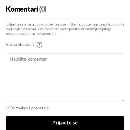
Komentari
(0)
Uključite se u raspravu – podijelite svoje mišljenje, postavite pitanja ili ponudite
svoj pogled na temu. Vaš komentar može potaknuti zanimljiv dijalog i
obogatiti zajednicu našeg portala.
Važna obavijest
!
1500 znakova preostalo
Prijavite se