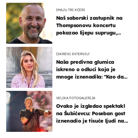
IMAJU TRI KĆERI
Naš saborski zastupnik na
Thompsonovu koncertu
pokazao lijepu suprugu,
koja godinama izbjegava
javnost
ISKRENI INTERVJU!
Naša predivna glumica
iskreno o odluci koja je
mnoge iznenadila: ''Kao da
mi je veliki teret pao s leđa''
VELIKA FOTOGALERIJA
Ovako je izgledao spektakl
na Šubićevcu: Poseban gost
iznenadio je tisuće ljudi na
Thompsonovu koncertu