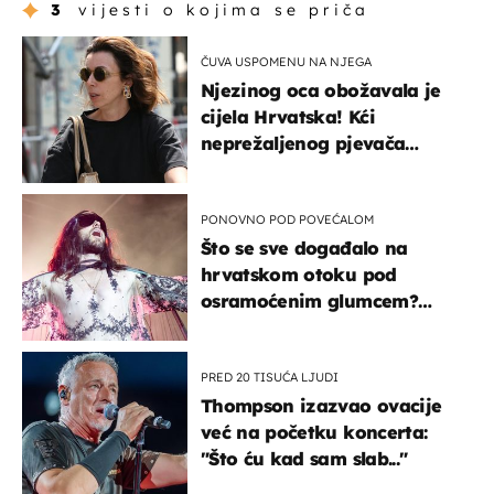
3
vijesti o kojima se priča
ČUVA USPOMENU NA NJEGA
Njezinog oca obožavala je
cijela Hrvatska! Kći
neprežaljenog pjevača
projurila špicom na dva
kotača
PONOVNO POD POVEĆALOM
Što se sve događalo na
hrvatskom otoku pod
osramoćenim glumcem?
Bizarni prizori i danas
izazivaju nevjericu
PRED 20 TISUĆA LJUDI
Thompson izazvao ovacije
već na početku koncerta:
"Što ću kad sam slab..."