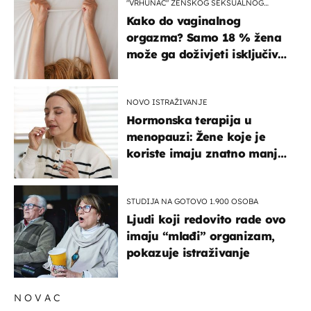
"VRHUNAC" ŽENSKOG SEKSUALNOG
ISKUSTVA
Kako do vaginalnog
orgazma? Samo 18 % žena
može ga doživjeti isključivo
na ovaj način
NOVO ISTRAŽIVANJE
Hormonska terapija u
menopauzi: Žene koje je
koriste imaju znatno manji
rizik od ovoga
STUDIJA NA GOTOVO 1.900 OSOBA
Ljudi koji redovito rade ovo
imaju “mlađi” organizam,
pokazuje istraživanje
NOVAC