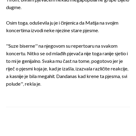
Tifom, bivšim pjevačem nekad megapopularne grupe Bijelo
dugme.
Osim toga, oduševila ju je i činjenica da Matija na svojim
koncertima izvodi neke njezine stare pjesme.
''Suze biserne'' na njegovom su repertoaru na svakom
koncertu. Nitko se od mlađih pjevača nije toga ranije sjetio i
to mi je genijalno. Svaka mu čast na tome, pogotovo jer je
riječ o pjesmi koja je, kad je izašla, izazvala različite reakcije,
a kasnije je bila megahit. Dandanas kad krene ta pjesma, svi
polude'', rekla je.