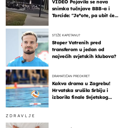
VIDEO Pojavila se nova
snimka tučnjave BBB-a i
Torcide: "Je*ote, pa ubit će
ga!"
STIŽE KAPETANU?
Stoper Vatrenih pred
transferom u jedan od
najvećih svjetskih klubova?
DRAMATIČAN PREOKRET
Kakva drama u Zagrebu!
Hrvatska srušila Srbiju i
izborila finale Svjetskog
prvenstva
ZDRAVLJE