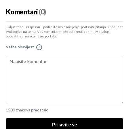
Komentari
(0)
Uključite se u raspravu – podijelite svoje mišljenje, postavite pitanja ili ponudite
svoj pogled na temu. Vaš komentar može potaknuti zanimljiv dijalog i
obogatiti zajednicu našeg portala.
Važna obavijest
!
1500 znakova preostalo
Prijavite se