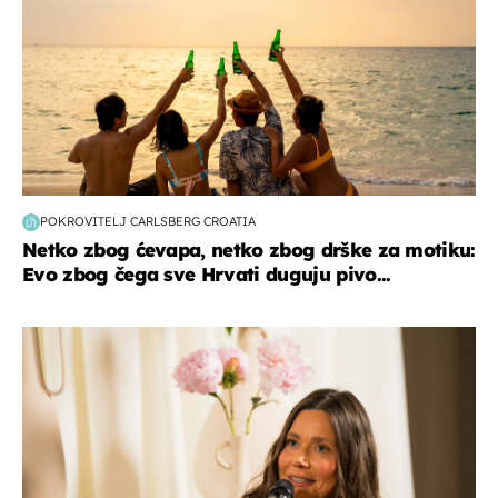
POKROVITELJ CARLSBERG CROATIA
Netko zbog ćevapa, netko zbog drške za motiku:
Evo zbog čega sve Hrvati duguju pivo...
moda & ljepota