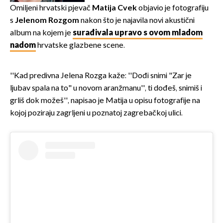
Omiljeni hrvatski pjevač
Matija Cvek
objavio je fotografiju
s
Jelenom Rozgom
nakon što je najavila novi akustični
album na kojem je
surađivala upravo s ovom mladom
nadom
hrvatske glazbene scene.
''Kad predivna Jelena Rozga kaže: ''Dođi snimi "Zar je
ljubav spala na to" u novom aranžmanu'', ti dođeš, snimiš i
grliš dok možeš'', napisao je Matija u opisu fotografije na
kojoj poziraju zagrljeni u poznatoj zagrebačkoj ulici.