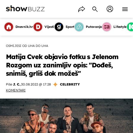
Dnevnik.hr
Vijesti
Sport
Putovanja
Lifestyle
OSMIJESI OD UHA DO UHA
Matija Cvek objavio fotku s Jelenom
Rozgom uz zanimljiv opis: ''Dođeš,
snimiš, grliš dok možeš''
Piše
J. C.
,
30.08.2022 @ 17:28
CELEBRITY
KOMENTARI
OMOGUĆI OBAVIJESTI