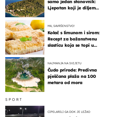
samo jedan stanovnik:
Ljepotan koji je diljem
svijeta poznat po svojem
"bijelom zlatu"
MA, SAVRŠENSTVO!
Kolač s limunom i sirom:
Recept za božanstvenu
slasticu koja se topi u
ustima
NAJMANJA NA SVIJETU
Čudo prirode: Predivna
pješčana plaža na 100
metara od mora
SPORT
CIPELARILI GA DOK JE LEŽAO