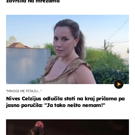
završila na mrežama
"MNOGI ME PITAJU..."
Nives Celzijus odlučila stati na kraj pričama pa
jasno poručila: "Ja tako nešto nemam!"