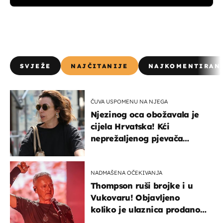
SVJEŽE
NAJČITANIJE
NAJKOMENTIRAN
ČUVA USPOMENU NA NJEGA
Njezinog oca obožavala je
cijela Hrvatska! Kći
neprežaljenog pjevača
projurila špicom na dva
kotača
NADMAŠENA OČEKIVANJA
Thompson ruši brojke i u
Vukovaru! Objavljeno
koliko je ulaznica prodano
u kratkom vremenu