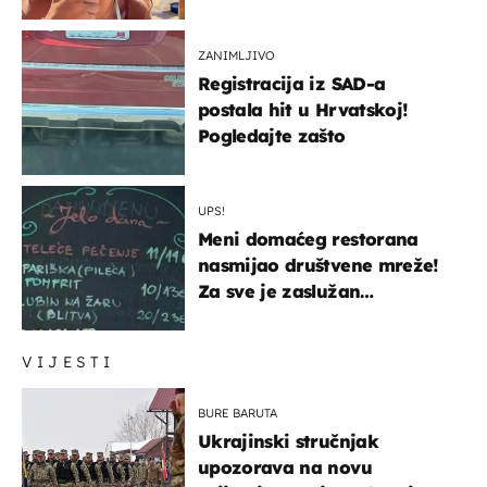
ZANIMLJIVO
Registracija iz SAD-a
postala hit u Hrvatskoj!
Pogledajte zašto
UPS!
Meni domaćeg restorana
nasmijao društvene mreže!
Za sve je zaslužan
urnebesan naziv jela
VIJESTI
BURE BARUTA
Ukrajinski stručnjak
upozorava na novu