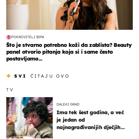
POKROVITELJ BIPA
Što je stvarno potrebno koži da zablista? Beauty
panel otvorio pitanja koja si i same često
postavljamo...
SVI
ČITAJU OVO
TV
DALEKI GRAD
Ima tek šest godina, a već
je jedan od
najnagrađivanijih dječjih
glumaca