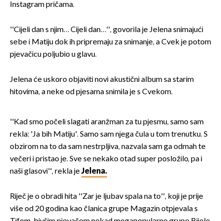
Instagram pričama.
''Cijeli dan s njim… Cijeli dan…'', govorila je Jelena snimajući
sebe i Matiju dok ih pripremaju za snimanje, a Cvek je potom
pjevačicu poljubio u glavu.
Jelena će uskoro objaviti novi akustični album sa starim
hitovima, a neke od pjesama snimila je s Cvekom.
''Kad smo počeli slagati aranžman za tu pjesmu, samo sam
rekla: 'Ja bih Matiju'. Samo sam njega čula u tom trenutku. S
obzirom na to da sam nestrpljiva, nazvala sam ga odmah te
večeri i pristao je. Sve se nekako otad super posložilo, pa i
naši glasovi'', rekla je
Jelena.
Riječ je o obradi hita ''Zar je ljubav spala na to'', koji je prije
više od 20 godina kao članica grupe Magazin otpjevala s