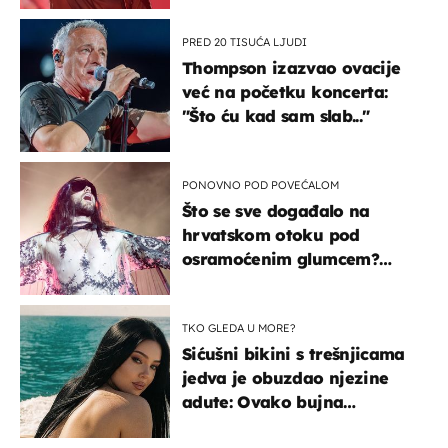
PRED 20 TISUĆA LJUDI
Thompson izazvao ovacije
već na početku koncerta:
"Što ću kad sam slab..."
PONOVNO POD POVEĆALOM
Što se sve događalo na
hrvatskom otoku pod
osramoćenim glumcem?
Bizarni prizori i danas
izazivaju nevjericu
TKO GLEDA U MORE?
Sićušni bikini s trešnjicama
jedva je obuzdao njezine
adute: Ovako bujna
Slavonka uživa na Jadranu