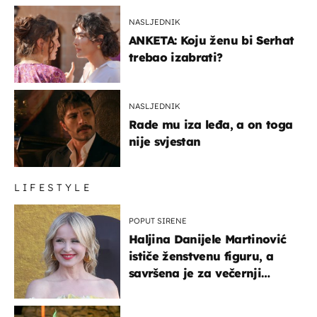
NASLJEDNIK
ANKETA: Koju ženu bi Serhat
trebao izabrati?
NASLJEDNIK
Rade mu iza leđa, a on toga
nije svjestan
LIFESTYLE
POPUT SIRENE
Haljina Danijele Martinović
ističe ženstvenu figuru, a
savršena je za večernji
izlazak na moru