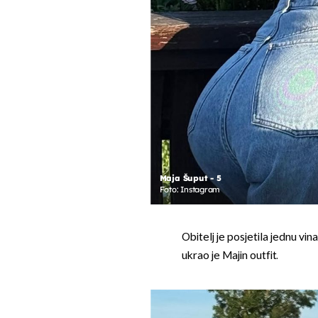
Maja Šuput - 5
Foto: Instagram
Obitelj je posjetila jednu vina
ukrao je Majin outfit.