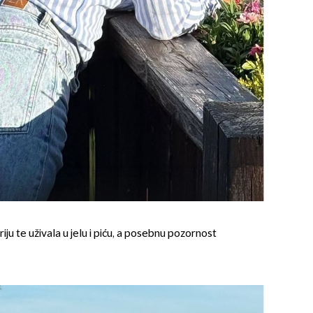
OMOGUĆI OBAVIJESTI
riju te uživala u jelu i piću, a posebnu pozornost