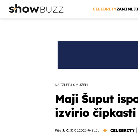
CELEBRITY
ZANIMLJ
NA IZLETU S MUŽEM
Maji Šuput isp
izvirio čipkast
CELEBRITY
Piše
J. C.
,
31.05.2025 @ 21:51