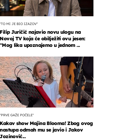
''TO MI JE BIO IZAZOV''
Filip Juričić najavio novu ulogu na
Novoj TV koja će obilježiti ovu jesen:
''Mog lika upoznajemo u jednom ...
"PRVE GAŽE POČELE"
Kakav show Majina Blooma! Zbog ovog
nastupa odmah mu se javio i Jakov
Jozinović...