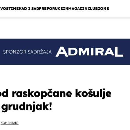
IVOSTI
NEKAD I SAD
PREPORUKE
INMAGAZIN
CLUBZONE
od raskopčane košulje
i grudnjak!
KOMENTARI