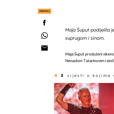
PODIJELI
Maja Šuput podijelila je
suprugom i sinom.
Maja Šuput produženi vikend i
Nenadom Tatarinovim i sin
3
vijesti o kojima