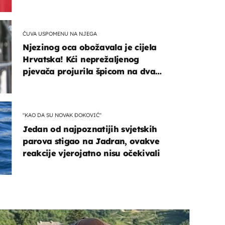
vremenu
ČUVA USPOMENU NA NJEGA
Njezinog oca obožavala je cijela
Hrvatska! Kći neprežaljenog
pjevača projurila špicom na dva
kotača
"KAO DA SU NOVAK ĐOKOVIĆ"
Jedan od najpoznatijih svjetskih
parova stigao na Jadran, ovakve
reakcije vjerojatno nisu očekivali