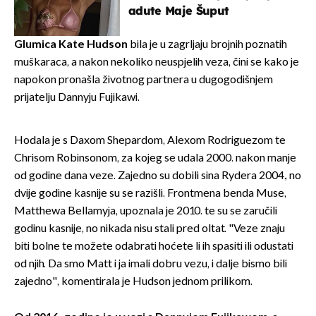
adute Maje Šuput
Glumica Kate Hudson
bila je u zagrljaju brojnih poznatih
muškaraca, a nakon nekoliko neuspjelih veza, čini se kako je
napokon pronašla životnog partnera u dugogodišnjem
prijatelju Dannyju Fujikawi.
Hodala je s Daxom Shepardom, Alexom Rodriguezom te
Chrisom Robinsonom, za kojeg se udala 2000. nakon manje
od godine dana veze. Zajedno su dobili sina Rydera 2004., no
dvije godine kasnije su se razišli. Frontmena benda Muse,
Matthewa Bellamyja, upoznala je 2010. te su se zaručili
godinu kasnije, no nikada nisu stali pred oltat. "Veze znaju
biti bolne te možete odabrati hoćete li ih spasiti ili odustati
od njih. Da smo Matt i ja imali dobru vezu, i dalje bismo bili
zajedno", komentirala je Hudson jednom prilikom.