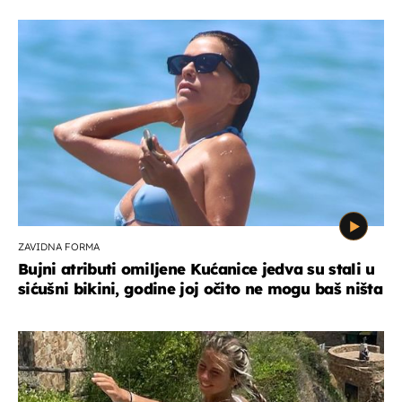
ZAVIDNA FORMA
Bujni atributi omiljene Kućanice jedva su stali u
sićušni bikini, godine joj očito ne mogu baš ništa