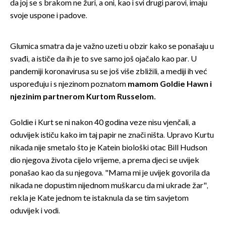
da joj se s brakom ne žuri, a oni, kao i svi drugi parovi, imaju
svoje uspone i padove.
Glumica smatra da je važno uzeti u obzir kako se ponašaju u
svađi, a ističe da ih je to sve samo još ojačalo kao par. U
pandemiji koronavirusa su se još više zbližili, a mediji ih već
uspoređuju i s njezinom poznatom
mamom Goldie Hawn i
njezinim partnerom Kurtom Russelom.
Goldie i Kurt se ni nakon 40 godina veze nisu vjenčali, a
oduvijek ističu kako im taj papir ne znači ništa. Upravo Kurtu
nikada nije smetalo što je Katein biološki otac Bill Hudson
dio njegova života cijelo vrijeme, a prema djeci se uvijek
ponašao kao da su njegova. "Mama mi je uvijek govorila da
nikada ne dopustim nijednom muškarcu da mi ukrade žar",
rekla je Kate jednom te istaknula da se tim savjetom
oduvijek i vodi.