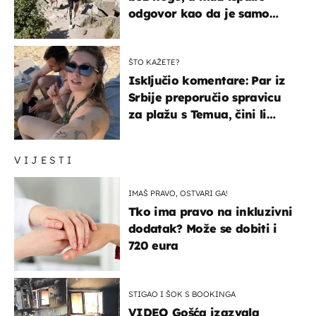
odgovor kao da je samo
čekao…
ŠTO KAŽETE?
Isključio komentare: Par iz
Srbije preporučio spravicu
za plažu s Temua, čini li
vam se ovo sigurnim?
VIJESTI
IMAŠ PRAVO, OSTVARI GA!
Tko ima pravo na inkluzivni
dodatak? Može se dobiti i
720 eura
STIGAO I ŠOK S BOOKINGA
VIDEO Gošća izazvala