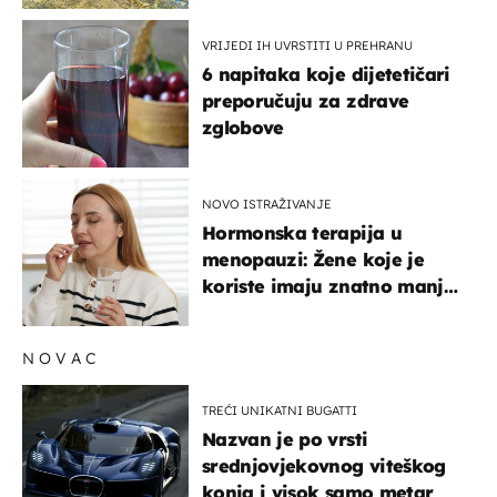
VRIJEDI IH UVRSTITI U PREHRANU
6 napitaka koje dijetetičari
preporučuju za zdrave
zglobove
NOVO ISTRAŽIVANJE
Hormonska terapija u
menopauzi: Žene koje je
koriste imaju znatno manji
rizik od ovoga
NOVAC
TREĆI UNIKATNI BUGATTI
Nazvan je po vrsti
srednjovjekovnog viteškog
konja i visok samo metar