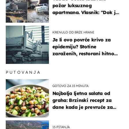
požar luksuznog
apartmana. Vlasnik: "Dok je
gorjelo, smijali su se, pili i
pokazivali mi srednji prst"
KRENULO OD BRZE HRANE
Je li ovo povrće krivo za
epidemiju? Stotine
zaraženih, restorani hitno
povukli proizvod
PUTOVANJA
GOTOVO ZA 15 MINUTA
Najbolja ljetna salata od
graha: Brzinski recept za
dane kada je prevruće za
kuhanje
15 PITANJA