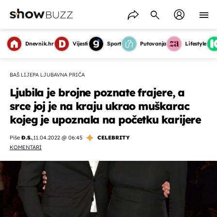
Dnevnik.hr
Vijesti
Sport
Putovanja
Lifestyle
BAŠ LIJEPA LJUBAVNA PRIČA
Ljubila je brojne poznate frajere, a
srce joj je na kraju ukrao muškarac
kojeg je upoznala na početku karijere
Piše
Đ.S.
,
11.04.2022 @ 06:45
CELEBRITY
KOMENTARI
OMOGUĆI OBAVIJESTI