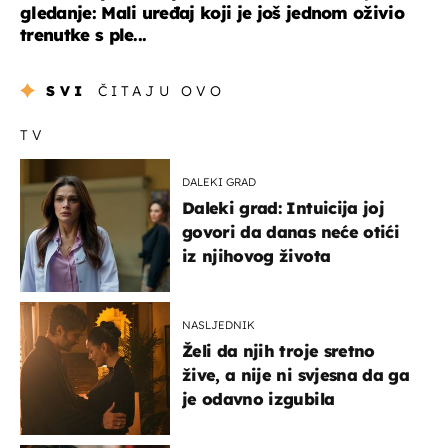
gledanje: Mali uređaj koji je još jednom oživio
trenutke s ple...
SVI
ČITAJU OVO
TV
DALEKI GRAD
Daleki grad: Intuicija joj
govori da danas neće otići
iz njihovog života
NASLJEDNIK
Želi da njih troje sretno
žive, a nije ni svjesna da ga
je odavno izgubila