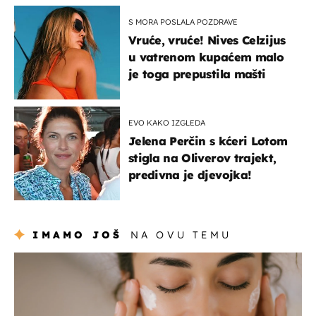
S MORA POSLALA POZDRAVE
Vruće, vruće! Nives Celzijus
u vatrenom kupaćem malo
je toga prepustila mašti
EVO KAKO IZGLEDA
Jelena Perčin s kćeri Lotom
stigla na Oliverov trajekt,
predivna je djevojka!
IMAMO JOŠ
NA OVU TEMU
moda & ljepota