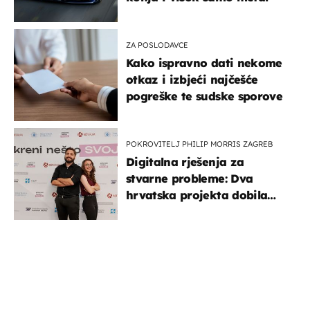
ZA POSLODAVCE
Kako ispravno dati nekome
otkaz i izbjeći najčešće
pogreške te sudske sporove
POKROVITELJ PHILIP MORRIS ZAGREB
Digitalna rješenja za
stvarne probleme: Dva
hrvatska projekta dobila
potporu za razvoj