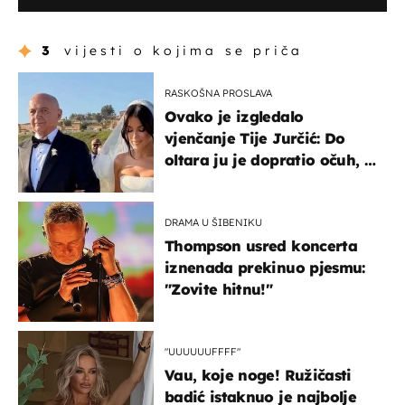
3
vijesti o kojima se priča
RASKOŠNA PROSLAVA
Ovako je izgledalo
vjenčanje Tije Jurčić: Do
oltara ju je dopratio očuh, a
slavilo se uz Olivera i Rozgu
DRAMA U ŠIBENIKU
Thompson usred koncerta
iznenada prekinuo pjesmu:
"Zovite hitnu!"
"UUUUUUFFFF"
Vau, koje noge! Ružičasti
badić istaknuo je najbolje