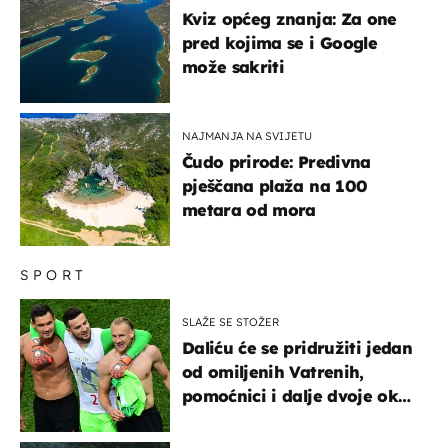
Kviz općeg znanja: Za one
pred kojima se i Google
može sakriti
NAJMANJA NA SVIJETU
Čudo prirode: Predivna
pješčana plaža na 100
metara od mora
SPORT
SLAŽE SE STOŽER
Daliću će se pridružiti jedan
od omiljenih Vatrenih,
pomoćnici i dalje dvoje oko
ponude