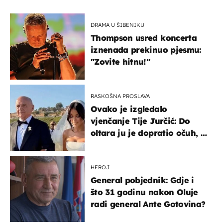
DRAMA U ŠIBENIKU
Thompson usred koncerta
iznenada prekinuo pjesmu:
"Zovite hitnu!"
RASKOŠNA PROSLAVA
Ovako je izgledalo
vjenčanje Tije Jurčić: Do
oltara ju je dopratio očuh, a
slavilo se uz Olivera i Rozgu
HEROJ
General pobjednik: Gdje i
što 31 godinu nakon Oluje
radi general Ante Gotovina?