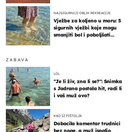
NAJSIGURNIJI OBLIK REKREACIJE
Vježbe za koljeno u moru: 5
sigurnih vježbi koje mogu
smanjiti bol i poboljšati
pokretljivost
ZABAVA
LOL
"Je li živ, zna li se?": Snimka
s Jadrana postala hit, radi li
i vaš muž ovo?
KAO IZ PIŠTOLJA
Dobacila komentar trudnici
bez noge, a muž ispalio