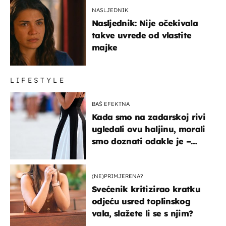
NASLJEDNIK
Nasljednik: Nije očekivala
takve uvrede od vlastite
majke
LIFESTYLE
BAŠ EFEKTNA
Kada smo na zadarskoj rivi
ugledali ovu haljinu, morali
smo doznati odakle je –
košta samo 18 eura
(NE)PRIMJERENA?
Svećenik kritizirao kratku
odjeću usred toplinskog
vala, slažete li se s njim?