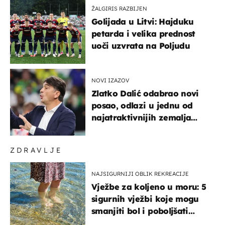
ŽALGIRIS RAZBIJEN
Golijada u Litvi: Hajduku
petarda i velika prednost
uoči uzvrata na Poljudu
NOVI IZAZOV
Zlatko Dalić odabrao novi
posao, odlazi u jednu od
najatraktivnijih zemalja
svijeta
ZDRAVLJE
NAJSIGURNIJI OBLIK REKREACIJE
Vježbe za koljeno u moru: 5
sigurnih vježbi koje mogu
smanjiti bol i poboljšati
pokretljivost