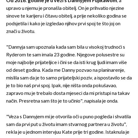
Od 2016. godine je u vezi s Dannyjem Fujikawom
, a
upravo u njemu je pronašla obitelj. On je prihvatio njezine
sinove te karijeru i čitavu obitelj, a prije nekoliko godina se
podsjetila i kako je izgledao njihov prvi spoj te što joj on
znači u životu.
"Dannyja sam upoznala kada sam bila u visokoj trudnoći s
Ryderom te sam imala 23 godine. Njegove polusestre su
moje najbolje prijateljice i čini se da isti krug ljudi imam više
od deset godina. Kada me Danny pozvao na planinarenje,
mislila sam da je to samo prijateljski poziv, a ispostavilo se da
je to bio naš prvi spoj. Ipak, nije ništa onda pokušavao,
zapravo mu je trebalo dosta mjeseci da mi pristupi na takav
način. Presretna sam što je to učinio", napisala je onda.
"Veza s Dannyjem mi je otvorila oči u puno pogleda i shvatila
sam da prvi put u životu imam stvarnog partnera u životu",
rekla je u jednom intervjuu Kate prije tri godine. Istaknula je