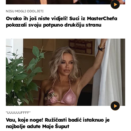
NISU MOGLI ODOLJETI
Ovako ih još niste vidjeli! Suci iz MasterChefa
pokazali svoju potpuno drukčiju stranu
"UUUUUUFFFF"
Vau, koje noge! Ružičasti badić istaknuo je
najbolje adute Maje Šuput