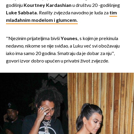
godišnju
Kourtney Kardashian
u društvu 20 -godišnjeg
Luke Sabbata.
Reality
zvijezda navodno je luda za
tim
mlađahnim modelom i glumcem.
''Njezinim prijateljima bivši
Younes,
s kojim je prekinula
nedavno, nikome se nije sviđao, a Luku već svi obožavaju
iako ima samo 20 godina. Smatraju da je dobar za nju'',
govori izvor dobro upućen u privatni život zvijezde.