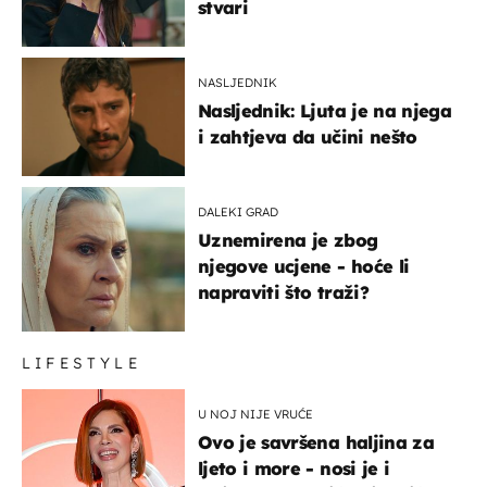
stvari
NASLJEDNIK
Nasljednik: Ljuta je na njega
i zahtjeva da učini nešto
DALEKI GRAD
Uznemirena je zbog
njegove ucjene - hoće li
napraviti što traži?
LIFESTYLE
U NOJ NIJE VRUĆE
Ovo je savršena haljina za
ljeto i more - nosi je i