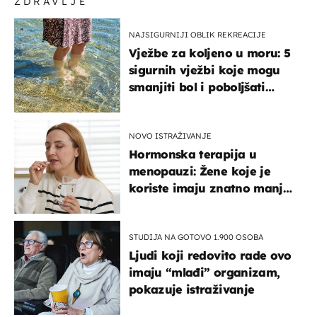
ZDRAVLJE
NAJSIGURNIJI OBLIK REKREACIJE
Vježbe za koljeno u moru: 5
sigurnih vježbi koje mogu
smanjiti bol i poboljšati
pokretljivost
NOVO ISTRAŽIVANJE
Hormonska terapija u
menopauzi: Žene koje je
koriste imaju znatno manji
rizik od ovoga
STUDIJA NA GOTOVO 1.900 OSOBA
Ljudi koji redovito rade ovo
imaju “mlađi” organizam,
pokazuje istraživanje