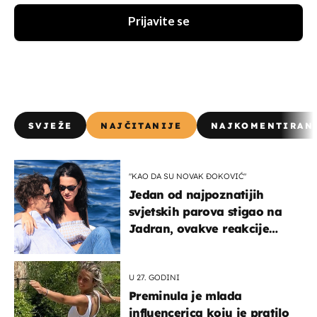
Prijavite se
SVJEŽE
NAJČITANIJE
NAJKOMENTIRAN
"KAO DA SU NOVAK ĐOKOVIĆ"
Jedan od najpoznatijih
svjetskih parova stigao na
Jadran, ovakve reakcije
vjerojatno nisu očekivali
U 27. GODINI
Preminula je mlada
influencerica koju je pratilo