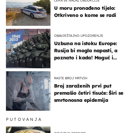
ČEKA SE NALAZ OBDUKCIJE
U moru pronađeno tijelo:
Otkriveno o kome se radi
OBAVJEŠTAJNO UPOZORENJE
Uzbuna na istoku Europe:
Rusija bi mogla napasti, a
poznato i kada! Moguć i
kopneni upad u članicu
NATO-a
RASTE BROJ MRTVIH
Broj zaraženih prvi put
premašio četiri tisuće: Širi se
smrtonosna epidemija
PUTOVANJA