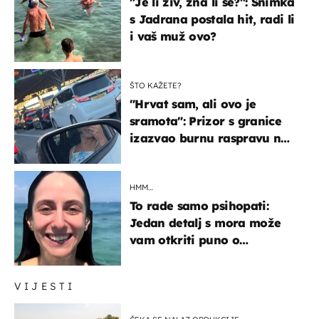
"Je li živ, zna li se?": Snimka
s Jadrana postala hit, radi li
i vaš muž ovo?
ŠTO KAŽETE?
"Hrvat sam, ali ovo je
sramota": Prizor s granice
izazvao burnu raspravu na
društvenim mrežama
HMM…
To rade samo psihopati:
Jedan detalj s mora može
vam otkriti puno o
prijateljima
VIJESTI