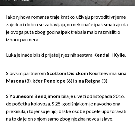
Iako njihova romansa traje kratko, uživaju provoditi vrijeme
zajedno i dobro se zabavljaju, no neki inače ipak smatraju da
je ovoga puta zbog godina ipak trebala malo razmisliti o
izboru partnera.
Luka je inače bliski prijatelj njezinih sestara
Kendall i Kylie.
S bivšim partnerom
Scottom Disickom
Kourtney ima
sina
Masona
(8),
kćer Penelope
(6) i
sina Reigna
(3).
S
Younesom Bendjimom
bila je u vezi od listopada 2016.
do početka kolovoza. S 25-godišnjakom je navodno ona
prekinula, i to jer su je njoj bliske osobe počele upozoravati
na to da je on s njom samo zbog njezina novca i slave.