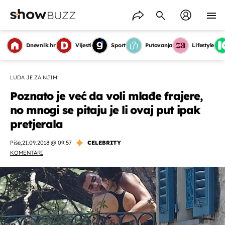
Dnevnik.hr
Vijesti
Sport
Putovanja
Lifestyle
LUDA JE ZA NJIM!
Poznato je već da voli mlađe frajere,
no mnogi se pitaju je li ovaj put ipak
pretjerala
Piše
,
21.09.2018 @ 09:57
CELEBRITY
KOMENTARI
OMOGUĆI OBAVIJESTI