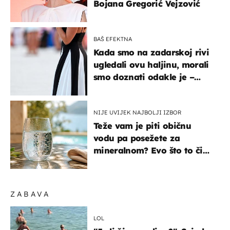
Bojana Gregorić Vejzović
BAŠ EFEKTNA
Kada smo na zadarskoj rivi
ugledali ovu haljinu, morali
smo doznati odakle je –
košta samo 18 eura
NIJE UVIJEK NAJBOLJI IZBOR
Teže vam je piti običnu
vodu pa posežete za
mineralnom? Evo što to čini
organizmu
ZABAVA
LOL