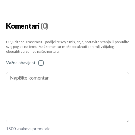
Komentari
(0)
Uključite se u raspravu – podijelite svoje mišljenje, postavite pitanja ili ponudite
svoj pogled na temu. Vaš komentar može potaknuti zanimljiv dijalog i
obogatiti zajednicu našeg portala.
Važna obavijest
!
1500 znakova preostalo