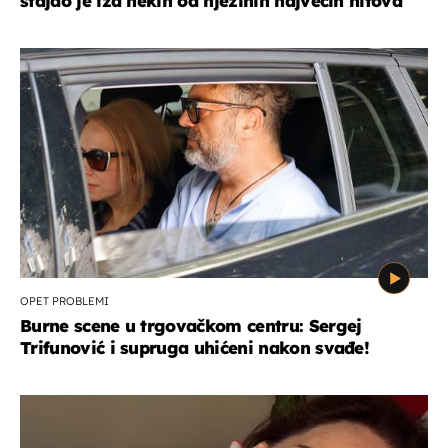
stajao je iza nekih od njezinih najvećih hitova
OPET PROBLEMI
Burne scene u trgovačkom centru: Sergej
Trifunović i supruga uhićeni nakon svađe!