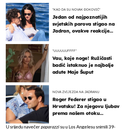
"KAO DA SU NOVAK ĐOKOVIĆ"
Jedan od najpoznatijih
svjetskih parova stigao na
Jadran, ovakve reakcije
vjerojatno nisu očekivali
"UUUUUUFFFF"
Vau, koje noge! Ružičasti
badić istaknuo je najbolje
adute Maje Šuput
NOVA ZVIJEZDA NA JADRANU
Roger Federer stigao u
Hrvatsku! Za njegovu ljubav
prema našem otoku
zaslužan je jedan poznati
Hrvat
U srijedu navečer
paparazzi
su u Los Angelesu snimili 39-