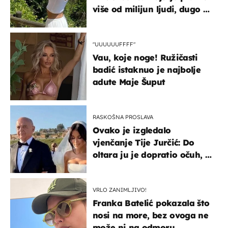
više od milijun ljudi, dugo se
borila s opakom bolešću
"UUUUUUFFFF"
Vau, koje noge! Ružičasti
badić istaknuo je najbolje
adute Maje Šuput
RASKOŠNA PROSLAVA
Ovako je izgledalo
vjenčanje Tije Jurčić: Do
oltara ju je dopratio očuh, a
slavilo se uz Olivera i Rozgu
VRLO ZANIMLJIVO!
Franka Batelić pokazala što
nosi na more, bez ovoga ne
može ni na odmoru