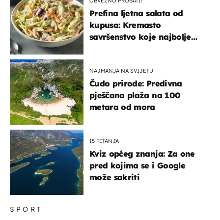
OBVEZNO PROBATI!
Prefina ljetna salata od
kupusa: Kremasto
savršenstvo koje najbolje
paše uz pečeno meso
NAJMANJA NA SVIJETU
Čudo prirode: Predivna
pješčana plaža na 100
metara od mora
15 PITANJA
Kviz općeg znanja: Za one
pred kojima se i Google
može sakriti
SPORT