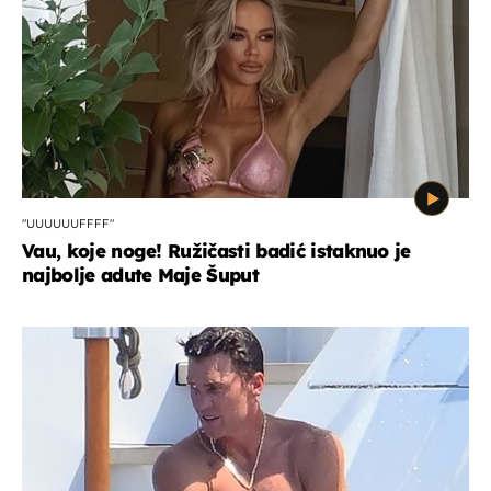
"UUUUUUFFFF"
Vau, koje noge! Ružičasti badić istaknuo je
najbolje adute Maje Šuput