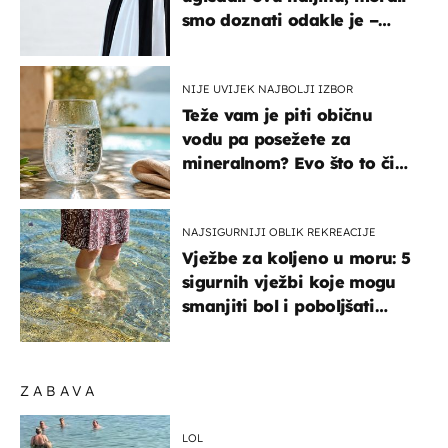
smo doznati odakle je –
košta samo 18 eura
NIJE UVIJEK NAJBOLJI IZBOR
Teže vam je piti običnu
vodu pa posežete za
mineralnom? Evo što to čini
organizmu
NAJSIGURNIJI OBLIK REKREACIJE
Vježbe za koljeno u moru: 5
sigurnih vježbi koje mogu
smanjiti bol i poboljšati
pokretljivost
ZABAVA
LOL