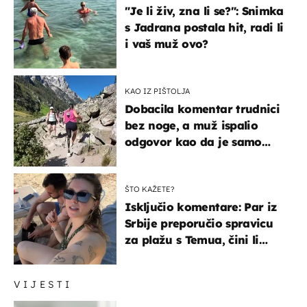
"Je li živ, zna li se?": Snimka
s Jadrana postala hit, radi li
i vaš muž ovo?
KAO IZ PIŠTOLJA
Dobacila komentar trudnici
bez noge, a muž ispalio
odgovor kao da je samo
čekao…
ŠTO KAŽETE?
Isključio komentare: Par iz
Srbije preporučio spravicu
za plažu s Temua, čini li
vam se ovo sigurnim?
VIJESTI