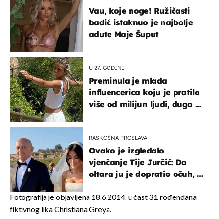
Vau, koje noge! Ružičasti
badić istaknuo je najbolje
adute Maje Šuput
U 27. GODINI
Preminula je mlada
influencerica koju je pratilo
više od milijun ljudi, dugo se
borila s opakom bolesti
RASKOŠNA PROSLAVA
Ovako je izgledalo
vjenčanje Tije Jurčić: Do
oltara ju je dopratio očuh, a
slavilo se uz Olivera i Rozgu
Fotografija je objavljena 18.6.2014. u čast 31. rođendana
fiktivnog lika Christiana Greya.