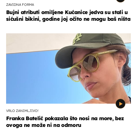
ZAVIDNA FORMA
Bujni atributi omiljene Kućanice jedva su stali u
sićušni bikini, godine joj očito ne mogu baš ništa
VRLO ZANIMLJIVO!
Franka Batelić pokazala što nosi na more, bez
ovoga ne može ni na odmoru