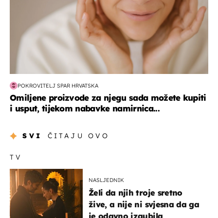
POKROVITELJ SPAR HRVATSKA
Omiljene proizvode za njegu sada možete kupiti
i usput, tijekom nabavke namirnica...
SVI
ČITAJU OVO
TV
NASLJEDNIK
Želi da njih troje sretno
žive, a nije ni svjesna da ga
je odavno izgubila