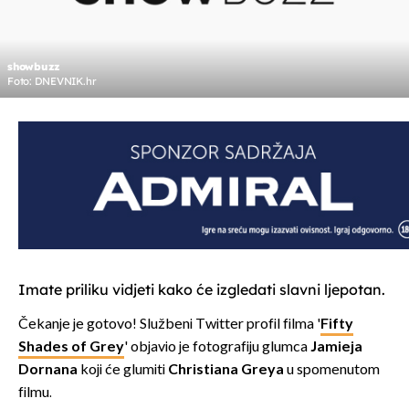
showbuzz
Foto: DNEVNIK.hr
Imate priliku vidjeti kako će izgledati slavni ljepotan.
Čekanje je gotovo! Službeni Twitter profil filma '
Fifty
Shades of Grey
' objavio je fotografiju glumca
Jamieja
Dornana
koji će glumiti
Christiana Greya
u spomenutom
filmu.