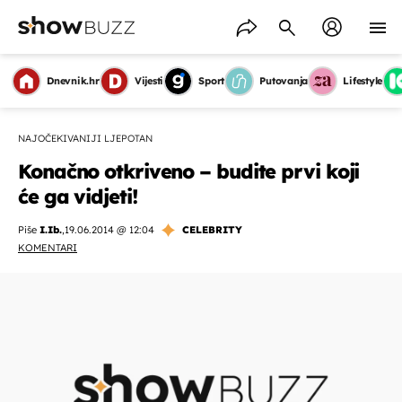
Dnevnik.hr
Vijesti
Sport
Putovanja
Lifestyle
NAJOČEKIVANIJI LJEPOTAN
Konačno otkriveno – budite prvi koji
će ga vidjeti!
Piše
I.Ib.
,
19.06.2014 @ 12:04
CELEBRITY
KOMENTARI
OMOGUĆI OBAVIJESTI