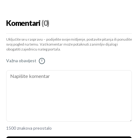
Komentari
(0)
Uključite se u raspravu – podijelite svoje mišljenje, postavite pitanja ili ponudite
svoj pogled na temu. Vaš komentar može potaknuti zanimljiv dijalog i
obogatiti zajednicu našeg portala.
Važna obavijest
!
1500 znakova preostalo