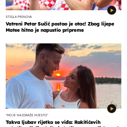
STIGLA PRINOVA
Vatreni Petar Sučić postao je otac! Zbog lijepe
Matee hitno je napustio pripreme
"MOJE NAJDRAŽE MJESTO"
Takva ljubav rijetko se viđa: Rakitićevih