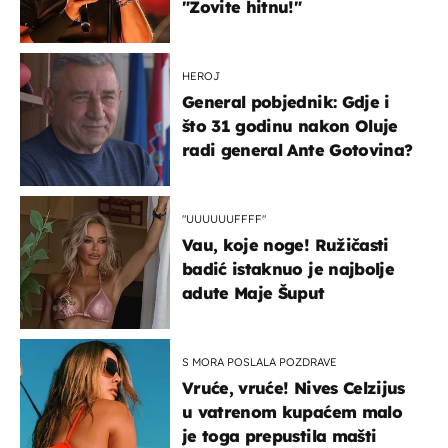
"Zovite hitnu!"
HEROJ
General pobjednik: Gdje i
što 31 godinu nakon Oluje
radi general Ante Gotovina?
"UUUUUUFFFF"
Vau, koje noge! Ružičasti
badić istaknuo je najbolje
adute Maje Šuput
S MORA POSLALA POZDRAVE
Vruće, vruće! Nives Celzijus
u vatrenom kupaćem malo
je toga prepustila mašti