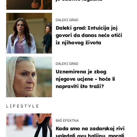
DALEKI GRAD
Daleki grad: Intuicija joj
govori da danas neće otići
iz njihovog života
DALEKI GRAD
Uznemirena je zbog
njegove ucjene - hoće li
napraviti što traži?
LIFESTYLE
BAŠ EFEKTNA
Kada smo na zadarskoj rivi
ugledali ovu haljinu, morali