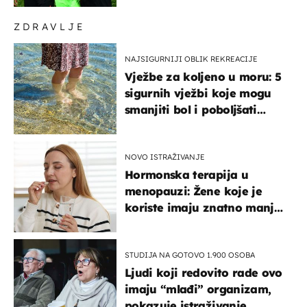
ZDRAVLJE
NAJSIGURNIJI OBLIK REKREACIJE
Vježbe za koljeno u moru: 5
sigurnih vježbi koje mogu
smanjiti bol i poboljšati
pokretljivost
NOVO ISTRAŽIVANJE
Hormonska terapija u
menopauzi: Žene koje je
koriste imaju znatno manji
rizik od ovoga
STUDIJA NA GOTOVO 1.900 OSOBA
Ljudi koji redovito rade ovo
imaju “mlađi” organizam,
pokazuje istraživanje