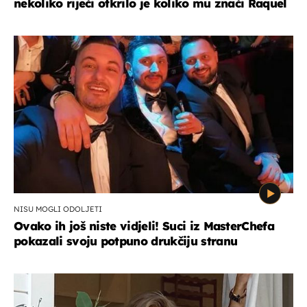
nekoliko riječi otkrilo je koliko mu znači Raquel
NISU MOGLI ODOLJETI
Ovako ih još niste vidjeli! Suci iz MasterChefa
pokazali svoju potpuno drukčiju stranu