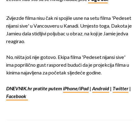
Zvijezde filma nisu čak ni spojile usne na setu filma 'Pedeset
nijansi sive' u Vancouveru u Kanadi. Umjesto toga, Dakota je
Jamieu dala stidljivi poljubac u obraz, na koji je Jamie jedva
reagirao.
No, ništa još nije gotovo. Ekipa filma 'Pedeset nijansi sive'
ima poprilično gust raspored budući da je projekcija filma u
kinima najavljena za početak sljedeće godine.
DNEVNIK.hr pratite putem
iPhone/iPad
|
Android
|
Twitter
|
Facebook