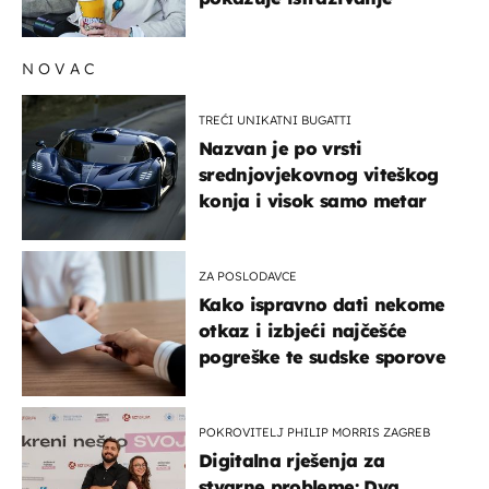
NOVAC
TREĆI UNIKATNI BUGATTI
Nazvan je po vrsti
srednjovjekovnog viteškog
konja i visok samo metar
ZA POSLODAVCE
Kako ispravno dati nekome
otkaz i izbjeći najčešće
pogreške te sudske sporove
POKROVITELJ PHILIP MORRIS ZAGREB
Digitalna rješenja za
stvarne probleme: Dva