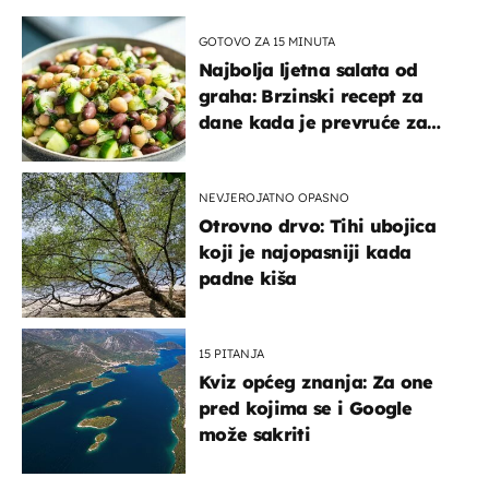
GOTOVO ZA 15 MINUTA
Najbolja ljetna salata od
graha: Brzinski recept za
dane kada je prevruće za
kuhanje
NEVJEROJATNO OPASNO
Otrovno drvo: Tihi ubojica
koji je najopasniji kada
padne kiša
15 PITANJA
Kviz općeg znanja: Za one
pred kojima se i Google
može sakriti