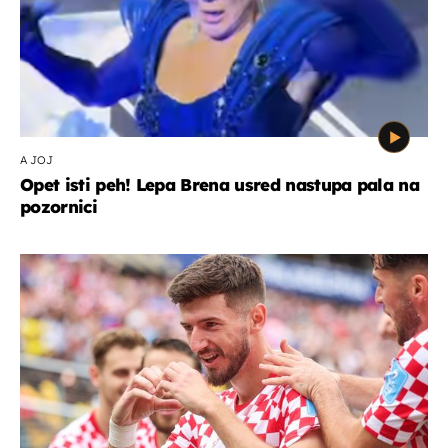
A JOJ
Opet isti peh! Lepa Brena usred nastupa pala na
pozornici