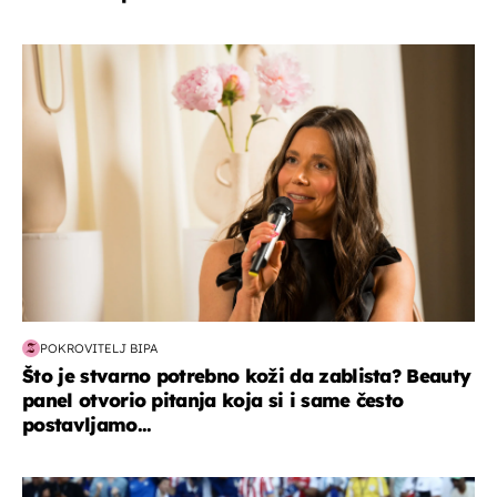
moda & ljepota
POKROVITELJ BIPA
Što je stvarno potrebno koži da zablista? Beauty
panel otvorio pitanja koja si i same često
postavljamo...
svjetsko prvenstvo 2026