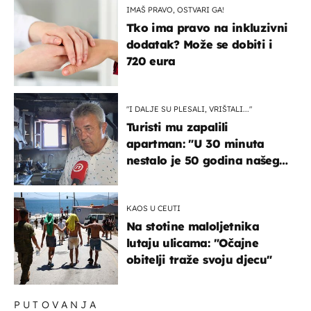
IMAŠ PRAVO, OSTVARI GA!
Tko ima pravo na inkluzivni
dodatak? Može se dobiti i
720 eura
"I DALJE SU PLESALI, VRIŠTALI..."
Turisti mu zapalili
apartman: "U 30 minuta
nestalo je 50 godina našeg
života, supruga i ja ne
možemo oka sklopiti"
KAOS U CEUTI
Na stotine maloljetnika
lutaju ulicama: "Očajne
obitelji traže svoju djecu"
PUTOVANJA