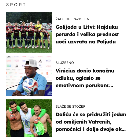
SPORT
ŽALGIRIS RAZBIJEN
Golijada u Litvi: Hajduku
petarda i velika prednost
uoči uzvrata na Poljudu
SLUŽBENO
Vinicius donio konačnu
odluku, oglasio se
emotivnom porukom:
"Hvala vam svima"
SLAŽE SE STOŽER
Daliću će se pridružiti jedan
od omiljenih Vatrenih,
pomoćnici i dalje dvoje oko
ponude