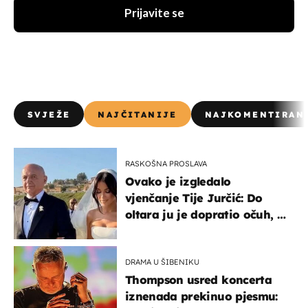
Prijavite se
SVJEŽE
NAJČITANIJE
NAJKOMENTIRAN
RASKOŠNA PROSLAVA
Ovako je izgledalo
vjenčanje Tije Jurčić: Do
oltara ju je dopratio očuh, a
slavilo se uz Olivera i Rozgu
DRAMA U ŠIBENIKU
Thompson usred koncerta
iznenada prekinuo pjesmu: