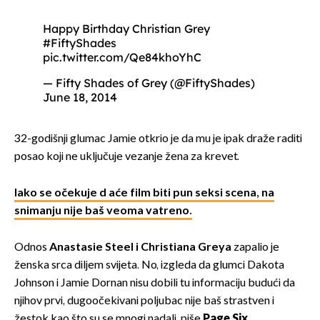
Happy Birthday Christian Grey
#FiftyShades
pic.twitter.com/Qe84khoYhC
— Fifty Shades of Grey (@FiftyShades)
June 18, 2014
32-godišnji glumac Jamie otkrio je da mu je ipak draže raditi
posao koji ne uključuje vezanje žena za krevet.
Iako se očekuje d aće film biti pun seksi scena, na
snimanju nije baš veoma vatreno.
Odnos
Anastasie Steel i Christiana Greya
zapalio je
ženska srca diljem svijeta. No, izgleda da glumci Dakota
Johnson i Jamie Dornan nisu dobili tu informaciju budući da
njihov prvi, dugoočekivani poljubac nije baš strastven i
žestok kao što su se mnogi nadali, piše
Page Six
.