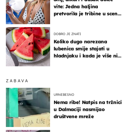
vite: Jedna haljina
pretvorila je tribine u scenu
iz talijanskog filma
DOBRO JE ZNATI
Koliko dugo narezana
lubenica smije stajati u
hladnjaku i kada je više nije
sigurno jesti?
ZABAVA
URNEBESNO
Nema ribe! Natpis na tržnici
u Dalmaciji nasmijao
društvene mreže