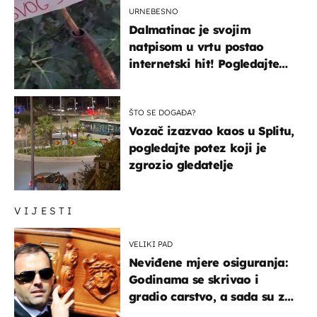
URNEBESNO
Dalmatinac je svojim
natpisom u vrtu postao
internetski hit! Pogledajte
što je napisao
ŠTO SE DOGAĐA?
Vozač izazvao kaos u Splitu,
pogledajte potez koji je
zgrozio gledatelje
VIJESTI
VELIKI PAD
Neviđene mjere osiguranja:
Godinama se skrivao i
gradio carstvo, a sada su za
njegovo izručenje naručili