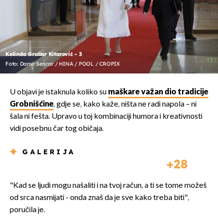
Kolinda Grabar Kitarović - 3
Foto: Damir Sencar / HINA / POOL / CROPIX
U objavi je istaknula koliko su
maškare važan dio tradicije
Grobnišćine
, gdje se, kako kaže, ništa ne radi napola – ni
šala ni fešta. Upravo u toj kombinaciji humora i kreativnosti
vidi posebnu čar tog običaja.
GALERIJA
28
"Kad se ljudi mogu našaliti i na tvoj račun, a ti se tome možeš
od srca nasmijati - onda znaš da je sve kako treba biti",
poručila je.