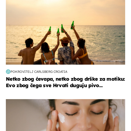
POKROVITELJ CARLSBERG CROATIA
Netko zbog ćevapa, netko zbog drške za motiku:
Evo zbog čega sve Hrvati duguju pivo...
moda & ljepota