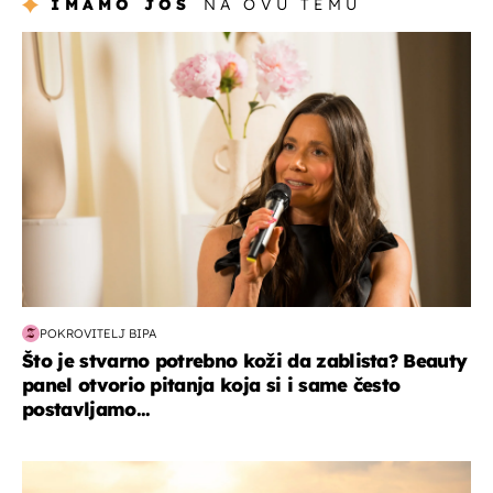
IMAMO JOŠ
NA OVU TEMU
moda & ljepota
POKROVITELJ BIPA
Što je stvarno potrebno koži da zablista? Beauty
panel otvorio pitanja koja si i same često
postavljamo...
zanimljivosti