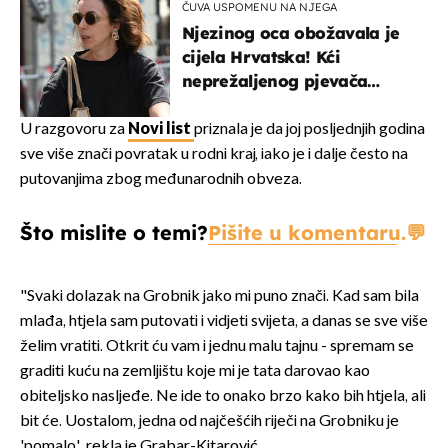
ČUVA USPOMENU NA NJEGA
Njezinog oca obožavala je
cijela Hrvatska! Kći
neprežaljenog pjevača
projurila špicom na dva
kotača
U razgovoru za
Novi list
priznala je da joj posljednjih godina
sve više znači povratak u rodni kraj, iako je i dalje često na
putovanjima zbog međunarodnih obveza.
Što mislite o temi?
Pišite u komentaru.
"Svaki dolazak na Grobnik jako mi puno znači. Kad sam bila
mlađa, htjela sam putovati i vidjeti svijeta, a danas se sve više
želim vratiti. Otkrit ću vam i jednu malu tajnu - spremam se
graditi kuću na zemljištu koje mi je tata darovao kao
obiteljsko nasljeđe. Ne ide to onako brzo kako bih htjela, ali
bit će. Uostalom, jedna od najčešćih riječi na Grobniku je
'pomalo', rekla je Grabar-Kitarović.