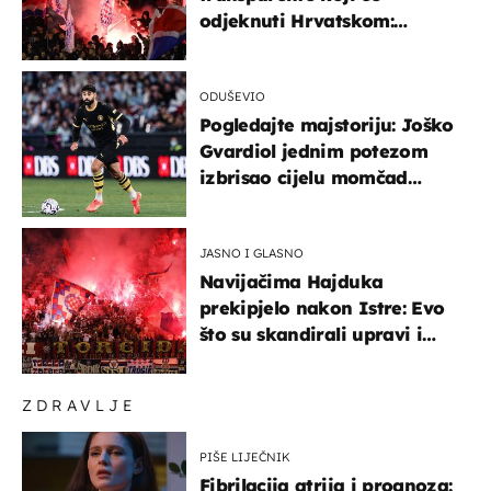
odjeknuti Hrvatskom:
Prozvali "moralne vertikale"
ODUŠEVIO
Pogledajte majstoriju: Joško
Gvardiol jednim potezom
izbrisao cijelu momčad
Atletica
JASNO I GLASNO
Navijačima Hajduka
prekipjelo nakon Istre: Evo
što su skandirali upravi i
predsjedniku Biliću
ZDRAVLJE
PIŠE LIJEČNIK
Fibrilacija atrija i prognoza: