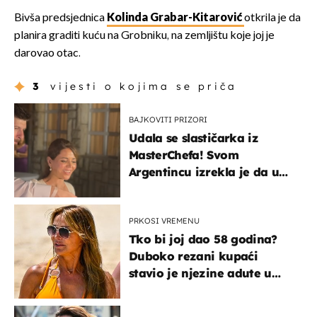
Bivša predsjednica
Kolinda Grabar-Kitarović
otkrila je da
planira graditi kuću na Grobniku, na zemljištu koje joj je
darovao otac.
3
vijesti o kojima se priča
BAJKOVITI PRIZORI
Udala se slastičarka iz
MasterChefa! Svom
Argentincu izrekla je da u
rodnoj Hercegovini
PRKOSI VREMENU
Tko bi joj dao 58 godina?
Duboko rezani kupaći
stavio je njezine adute u
prvi plan