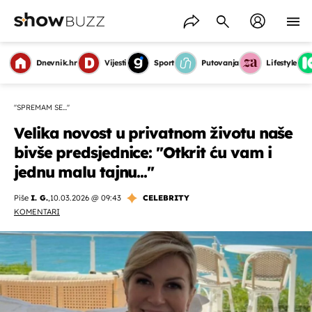
Dnevnik.hr
Vijesti
Sport
Putovanja
Lifestyle
''SPREMAM SE...''
Velika novost u privatnom životu naše
bivše predsjednice: ''Otkrit ću vam i
jednu malu tajnu...''
Piše
I. G.
,
10.03.2026 @ 09:43
CELEBRITY
KOMENTARI
OMOGUĆI OBAVIJESTI