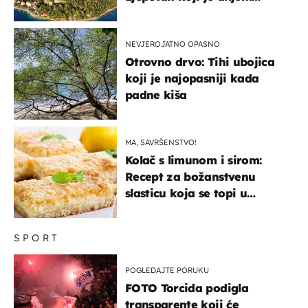
svijeta poznat po svojem
"bijelom zlatu"
NEVJEROJATNO OPASNO
Otrovno drvo: Tihi ubojica
koji je najopasniji kada
padne kiša
MA, SAVRŠENSTVO!
Kolač s limunom i sirom:
Recept za božanstvenu
slasticu koja se topi u
ustima
SPORT
POGLEDAJTE PORUKU
FOTO Torcida podigla
transparente koji će