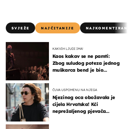
SVJEŽE
NAJČITANIJE
NAJKOMENTIRAN
KAKVIH LJUDI IMA!
Kaos kakav se ne pamti:
Zbog suludog poteza jednog
muškarca bend je bio
prisiljen prekinuti nastup
ČUVA USPOMENU NA NJEGA
Njezinog oca obožavala je
cijela Hrvatska! Kći
neprežaljenog pjevača
projurila špicom na dva
kotača