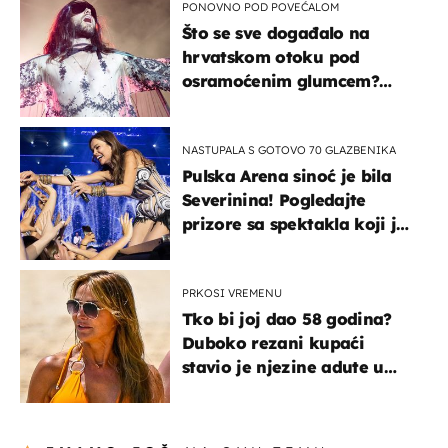
PONOVNO POD POVEĆALOM
Što se sve događalo na
hrvatskom otoku pod
osramoćenim glumcem?
Bizarni prizori i danas
izazivaju nevjericu
NASTUPALA S GOTOVO 70 GLAZBENIKA
Pulska Arena sinoć je bila
Severinina! Pogledajte
prizore sa spektakla koji je
rasprodan mjesec dana
ranije
PRKOSI VREMENU
Tko bi joj dao 58 godina?
Duboko rezani kupaći
stavio je njezine adute u
prvi plan