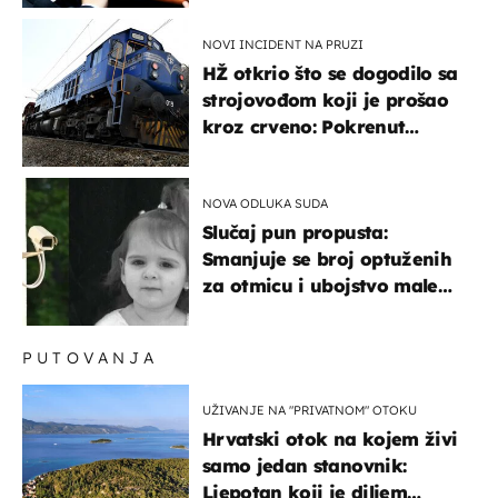
posebno vozilo
NOVI INCIDENT NA PRUZI
HŽ otkrio što se dogodilo sa
strojovođom koji je prošao
kroz crveno: Pokrenut
inspekcijski nadzor
NOVA ODLUKA SUDA
Slučaj pun propusta:
Smanjuje se broj optuženih
za otmicu i ubojstvo male
Danke
PUTOVANJA
UŽIVANJE NA "PRIVATNOM" OTOKU
Hrvatski otok na kojem živi
samo jedan stanovnik:
Ljepotan koji je diljem