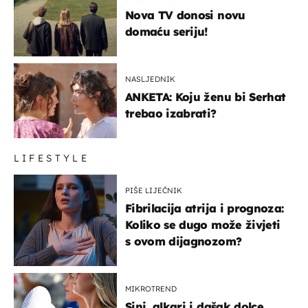
Nova TV donosi novu
domaću seriju!
NASLJEDNIK
ANKETA: Koju ženu bi Serhat
trebao izabrati?
LIFESTYLE
PIŠE LIJEČNIK
Fibrilacija atrija i prognoza:
Koliko se dugo može živjeti
s ovom dijagnozom?
MIKROTREND
Sinj, alkari i dašak dolce