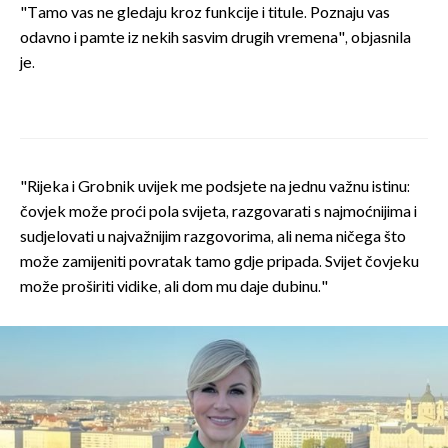
"Tamo vas ne gledaju kroz funkcije i titule. Poznaju vas
odavno i pamte iz nekih sasvim drugih vremena", objasnila
je.
"Rijeka i Grobnik uvijek me podsjete na jednu važnu istinu:
čovjek može proći pola svijeta, razgovarati s najmoćnijima i
sudjelovati u najvažnijim razgovorima, ali nema ničega što
može zamijeniti povratak tamo gdje pripada. Svijet čovjeku
može proširiti vidike, ali dom mu daje dubinu."