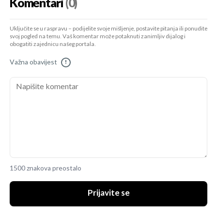
Komentari
(0)
Uključite se u raspravu – podijelite svoje mišljenje, postavite pitanja ili ponudite
svoj pogled na temu. Vaš komentar može potaknuti zanimljiv dijalog i
obogatiti zajednicu našeg portala.
Važna obavijest
!
1500 znakova preostalo
Prijavite se