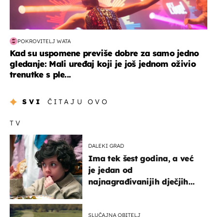
POKROVITELJ WATA
Kad su uspomene previše dobre za samo jedno
gledanje: Mali uređaj koji je još jednom oživio
trenutke s ple...
SVI
ČITAJU OVO
TV
DALEKI GRAD
Ima tek šest godina, a već
je jedan od
najnagrađivanijih dječjih
glumaca
SLUČAJNA OBITELJ