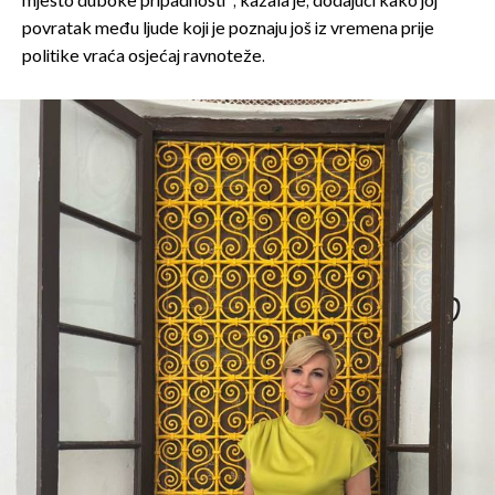
mjesto duboke pripadnosti", kazala je, dodajući kako joj
povratak među ljude koji je poznaju još iz vremena prije
politike vraća osjećaj ravnoteže.