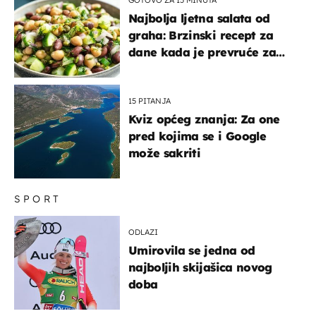
Najbolja ljetna salata od
graha: Brzinski recept za
dane kada je prevruće za
kuhanje
15 PITANJA
Kviz općeg znanja: Za one
pred kojima se i Google
može sakriti
SPORT
ODLAZI
Umirovila se jedna od
najboljih skijašica novog
doba