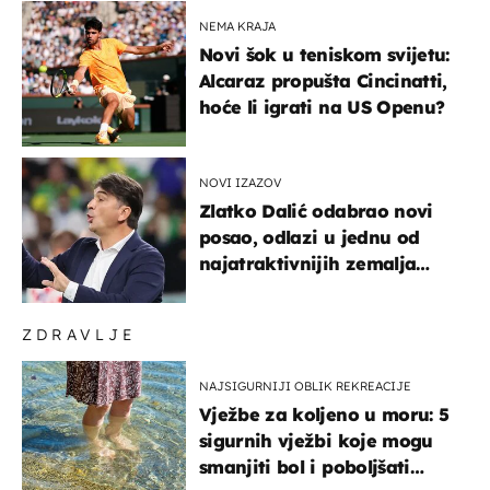
NEMA KRAJA
Novi šok u teniskom svijetu:
Alcaraz propušta Cincinatti,
hoće li igrati na US Openu?
NOVI IZAZOV
Zlatko Dalić odabrao novi
posao, odlazi u jednu od
najatraktivnijih zemalja
svijeta
ZDRAVLJE
NAJSIGURNIJI OBLIK REKREACIJE
Vježbe za koljeno u moru: 5
sigurnih vježbi koje mogu
smanjiti bol i poboljšati