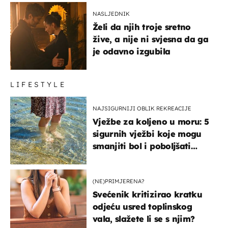
NASLJEDNIK
Želi da njih troje sretno
žive, a nije ni svjesna da ga
je odavno izgubila
LIFESTYLE
NAJSIGURNIJI OBLIK REKREACIJE
Vježbe za koljeno u moru: 5
sigurnih vježbi koje mogu
smanjiti bol i poboljšati
pokretljivost
(NE)PRIMJERENA?
Svećenik kritizirao kratku
odjeću usred toplinskog
vala, slažete li se s njim?