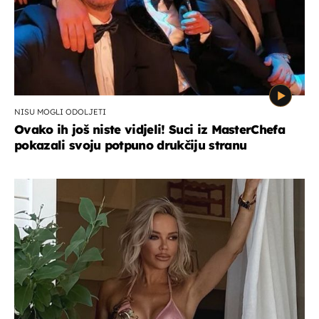
NISU MOGLI ODOLJETI
Ovako ih još niste vidjeli! Suci iz MasterChefa
pokazali svoju potpuno drukčiju stranu