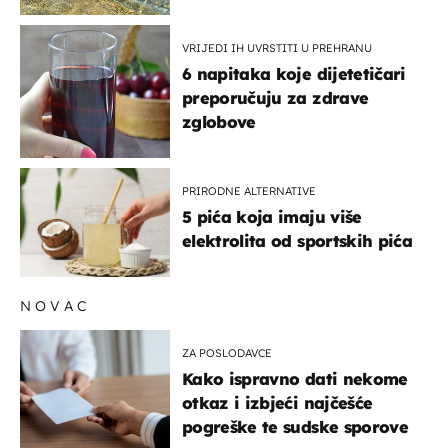
pokretljivost
VRIJEDI IH UVRSTITI U PREHRANU
6 napitaka koje dijetetičari
preporučuju za zdrave
zglobove
PRIRODNE ALTERNATIVE
5 pića koja imaju više
elektrolita od sportskih pića
NOVAC
ZA POSLODAVCE
Kako ispravno dati nekome
otkaz i izbjeći najčešće
pogreške te sudske sporove