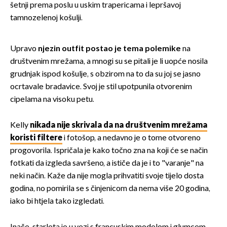
šetnji prema poslu u uskim trapericama i lepršavoj
tamnozelenoj košulji.
Upravo
njezin outfit postao je tema polemike
na
društvenim mrežama, a mnogi su se pitali je li uopće nosila
grudnjak ispod košulje, s obzirom na to da su joj se jasno
ocrtavale bradavice. Svoj je stil upotpunila otvorenim
cipelama na visoku petu.
Kelly
nikada nije skrivala da na društvenim mrežama
koristi filtere
i fotošop, a nedavno je o tome otvoreno
progovorila. Ispričala je kako točno zna na koji će se način
fotkati da izgleda savršeno, a ističe da je i to "varanje" na
neki način. Kaže da nije mogla prihvatiti svoje tijelo dosta
godina, no pomirila se s činjenicom da nema više 20 godina,
iako bi htjela tako izgledati.