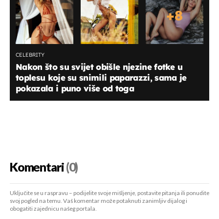
+
8
CELEBRITY
Nakon što su svijet obišle njezine fotke u
toplesu koje su snimili paparazzi, sama je
pokazala i puno više od toga
Komentari
(0)
Uključite se u raspravu – podijelite svoje mišljenje, postavite pitanja ili ponudite
svoj pogled na temu. Vaš komentar može potaknuti zanimljiv dijalog i
obogatiti zajednicu našeg portala.