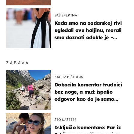
BAŠ EFEKTNA
Kada smo na zadarskoj rivi
ugledali ovu haljinu, morali
smo doznati odakle je –
košta samo 18 eura
ZABAVA
KAO IZ PIŠTOLJA
Dobacila komentar trudnici
bez noge, a muž ispalio
odgovor kao da je samo
čekao…
ŠTO KAŽETE?
Isključio komentare: Par iz