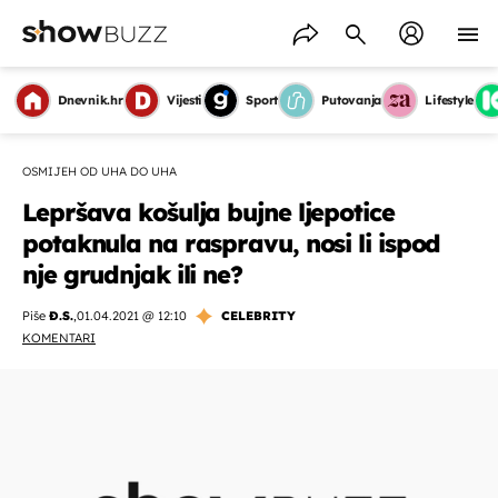
Dnevnik.hr
Vijesti
Sport
Putovanja
Lifestyle
OSMIJEH OD UHA DO UHA
Lepršava košulja bujne ljepotice
potaknula na raspravu, nosi li ispod
nje grudnjak ili ne?
Piše
Đ.S.
,
01.04.2021 @ 12:10
CELEBRITY
KOMENTARI
OMOGUĆI OBAVIJESTI