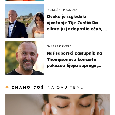
RASKOŠNA PROSLAVA
Ovako je izgledalo
vjenčanje Tije Jurčić: Do
oltara ju je dopratio očuh, a
slavilo se uz Olivera i Rozgu
IMAJU TRI KĆERI
Naš saborski zastupnik na
Thompsonovu koncertu
pokazao lijepu suprugu,
koja godinama izbjegava
javnost
IMAMO JOŠ
NA OVU TEMU
moda & ljepota