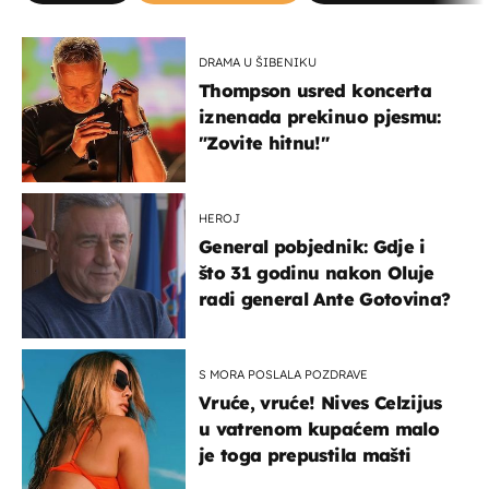
DRAMA U ŠIBENIKU
Thompson usred koncerta
iznenada prekinuo pjesmu:
"Zovite hitnu!"
HEROJ
General pobjednik: Gdje i
što 31 godinu nakon Oluje
radi general Ante Gotovina?
S MORA POSLALA POZDRAVE
Vruće, vruće! Nives Celzijus
u vatrenom kupaćem malo
je toga prepustila mašti