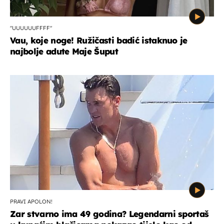
"UUUUUUFFFF"
Vau, koje noge! Ružičasti badić istaknuo je
najbolje adute Maje Šuput
PRAVI APOLON!
Zar stvarno ima 49 godina? Legendarni sportaš