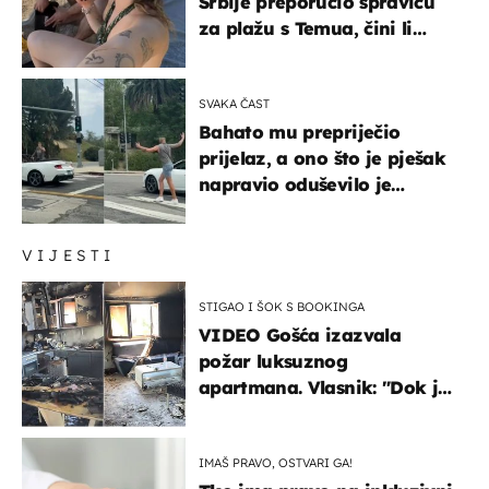
Srbije preporučio spravicu
za plažu s Temua, čini li
vam se ovo sigurnim?
SVAKA ČAST
Bahato mu prepriječio
prijelaz, a ono što je pješak
napravio oduševilo je
društvene mreže
VIJESTI
STIGAO I ŠOK S BOOKINGA
VIDEO Gošća izazvala
požar luksuznog
apartmana. Vlasnik: "Dok je
gorjelo, smijali su se, pili i
pokazivali mi srednji prst"
IMAŠ PRAVO, OSTVARI GA!