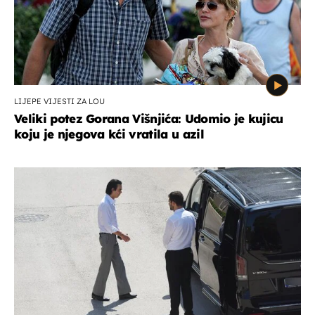
LIJEPE VIJESTI ZA LOU
Veliki potez Gorana Višnjića: Udomio je kujicu
koju je njegova kći vratila u azil