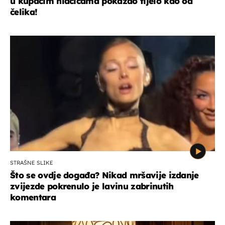
u kupaćim hlačicama pokazao tijelo kao od
čelika!
STRAŠNE SLIKE
Što se ovdje događa? Nikad mršavije izdanje
zvijezde pokrenulo je lavinu zabrinutih
komentara