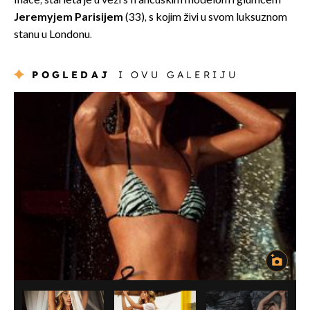
Inače, starleta je u vezi s francuskim modelom i glumcem
Jeremyjem Parisijem
(33), s kojim živi u svom luksuznom
stanu u Londonu.
POGLEDAJ
I OVU GALERIJU