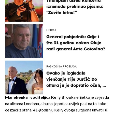
Thompson usred koncerta
iznenada prekinuo pjesmu:
"Zovite hitnu!"
HEROJ
General pobjednik: Gdje i
što 31 godinu nakon Oluje
radi general Ante Gotovina?
RASKOŠNA PROSLAVA
Ovako je izgledalo
vjenčanje Tije Jurčić: Do
oltara ju je dopratio očuh, a
slavilo se uz Olivera i Rozgu
Manekenka i voditeljica Kelly Brook
nerijetko je zvijezda
na ulicama Londona, a bujna ljepotica uvijek pazi na to kako
će izaći iz stana. 41-godišnju Kelly ovoga su tjedna uhvatili u