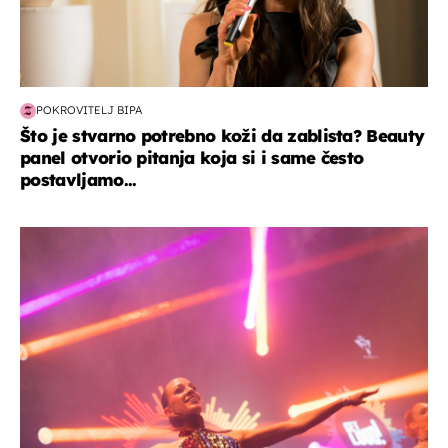
POKROVITELJ BIPA
Što je stvarno potrebno koži da zablista? Beauty
panel otvorio pitanja koja si i same često
postavljamo...
kultura & zabava