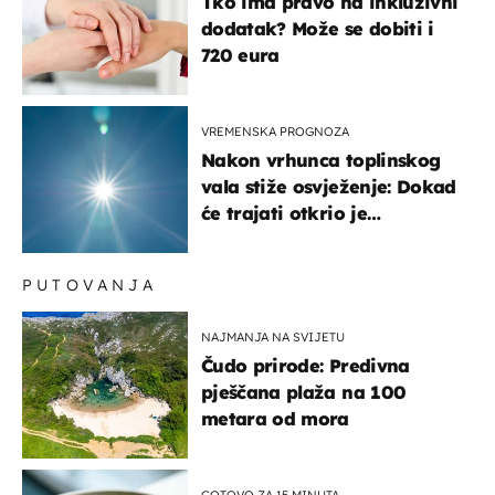
Tko ima pravo na inkluzivni
dodatak? Može se dobiti i
720 eura
VREMENSKA PROGNOZA
Nakon vrhunca toplinskog
vala stiže osvježenje: Dokad
će trajati otkrio je
meteorolog
PUTOVANJA
NAJMANJA NA SVIJETU
Čudo prirode: Predivna
pješčana plaža na 100
metara od mora
GOTOVO ZA 15 MINUTA