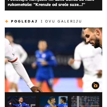
rukometaše: ''Krenule od sreće suze...!''
POGLEDAJ
I OVU GALERIJU