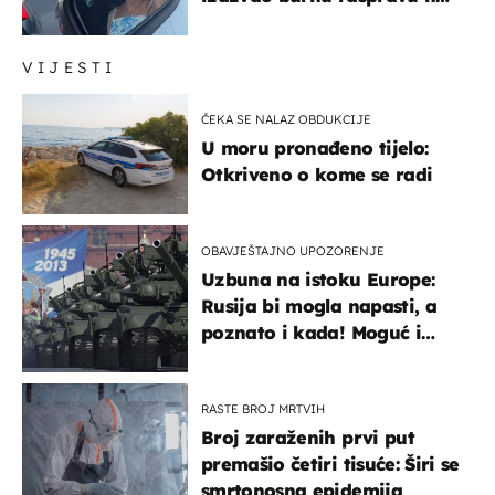
društvenim mrežama
VIJESTI
ČEKA SE NALAZ OBDUKCIJE
U moru pronađeno tijelo:
Otkriveno o kome se radi
OBAVJEŠTAJNO UPOZORENJE
Uzbuna na istoku Europe:
Rusija bi mogla napasti, a
poznato i kada! Moguć i
kopneni upad u članicu
NATO-a
RASTE BROJ MRTVIH
Broj zaraženih prvi put
premašio četiri tisuće: Širi se
smrtonosna epidemija