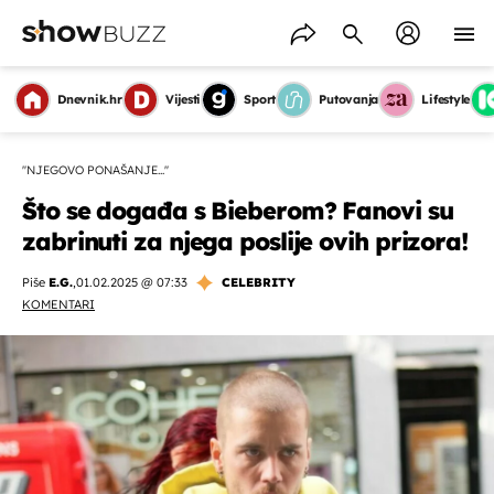
Dnevnik.hr
Vijesti
Sport
Putovanja
Lifestyle
''NJEGOVO PONAŠANJE...''
Što se događa s Bieberom? Fanovi su
zabrinuti za njega poslije ovih prizora!
Piše
E.G.
,
01.02.2025 @ 07:33
CELEBRITY
KOMENTARI
OMOGUĆI OBAVIJESTI