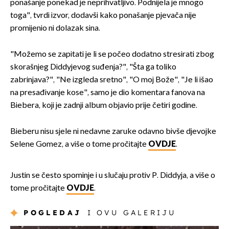
ponašanje ponekad je neprihvatljivo. Podnijela je mnogo
toga", tvrdi izvor, dodavši kako ponašanje pjevača nije
promijenio ni dolazak sina.
"Možemo se zapitati je li se počeo dodatno stresirati zbog
skorašnjeg Diddyjevog suđenja?", "Šta ga toliko
zabrinjava?", "Ne izgleda sretno", "O moj Bože", "Je li išao
na presađivanje kose", samo je dio komentara fanova na
Biebera, koji je zadnji album objavio prije četiri godine.
Bieberu nisu sjele ni nedavne zaruke odavno bivše djevojke
Selene Gomez, a više o tome pročitajte
OVDJE
.
Justin se često spominje i u slučaju protiv P. Diddyja, a više o
tome pročitajte
OVDJE
.
POGLEDAJ
I OVU GALERIJU