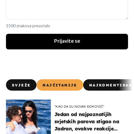
1500 znakova preostalo
Prijavite se
SVJEŽE
NAJČITANIJE
NAJKOMENTIRAN
"KAO DA SU NOVAK ĐOKOVIĆ"
Jedan od najpoznatijih
svjetskih parova stigao na
Jadran, ovakve reakcije