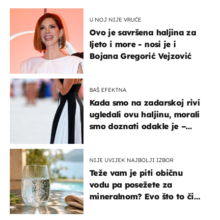
U NOJ NIJE VRUĆE
Ovo je savršena haljina za
ljeto i more - nosi je i
Bojana Gregorić Vejzović
BAŠ EFEKTNA
Kada smo na zadarskoj rivi
ugledali ovu haljinu, morali
smo doznati odakle je –
košta samo 18 eura
NIJE UVIJEK NAJBOLJI IZBOR
Teže vam je piti običnu
vodu pa posežete za
mineralnom? Evo što to čini
organizmu