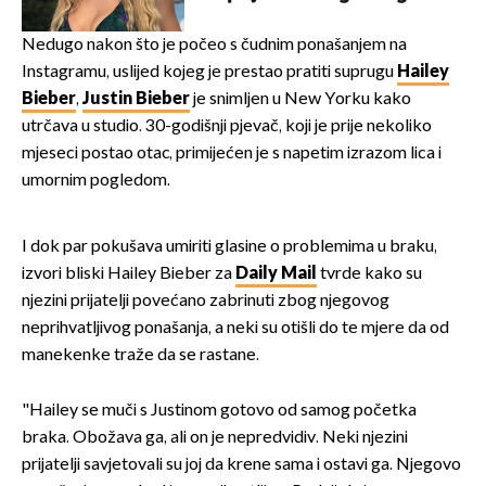
voditeljice
Nedugo nakon što je počeo s čudnim ponašanjem na
Instagramu, uslijed kojeg je prestao pratiti suprugu
Hailey
Bieber
,
Justin Bieber
je snimljen u New Yorku kako
utrčava u studio. 30-godišnji pjevač, koji je prije nekoliko
mjeseci postao otac, primijećen je s napetim izrazom lica i
umornim pogledom.
I dok par pokušava umiriti glasine o problemima u braku,
izvori bliski Hailey Bieber za
Daily Mail
tvrde kako su
njezini prijatelji povećano zabrinuti zbog njegovog
neprihvatljivog ponašanja, a neki su otišli do te mjere da od
manekenke traže da se rastane.
"Hailey se muči s Justinom gotovo od samog početka
braka. Obožava ga, ali on je nepredvidiv. Neki njezini
prijatelji savjetovali su joj da krene sama i ostavi ga. Njegovo