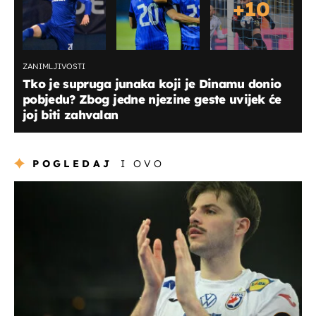
+
10
ZANIMLJIVOSTI
Tko je supruga junaka koji je Dinamu donio
pobjedu? Zbog jedne njezine geste uvijek će
joj biti zahvalan
POGLEDAJ
I OVO