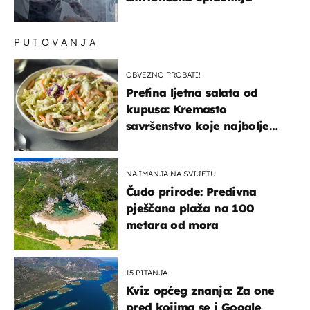
PUTOVANJA
OBVEZNO PROBATI!
Prefina ljetna salata od
kupusa: Kremasto
savršenstvo koje najbolje
paše uz pečeno meso
NAJMANJA NA SVIJETU
Čudo prirode: Predivna
pješčana plaža na 100
metara od mora
15 PITANJA
Kviz općeg znanja: Za one
pred kojima se i Google