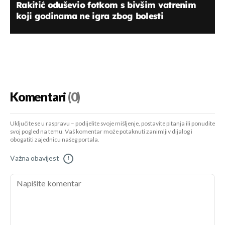
Rakitić oduševio fotkom s bivšim vatrenim
koji godinama ne igra zbog bolesti
Komentari
(0)
Uključite se u raspravu – podijelite svoje mišljenje, postavite pitanja ili ponudite
svoj pogled na temu. Vaš komentar može potaknuti zanimljiv dijalog i
obogatiti zajednicu našeg portala.
Važna obavijest
!