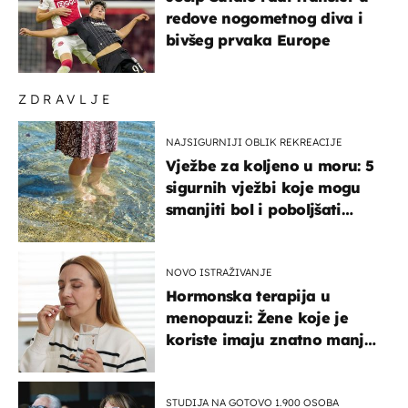
redove nogometnog diva i
bivšeg prvaka Europe
ZDRAVLJE
NAJSIGURNIJI OBLIK REKREACIJE
Vježbe za koljeno u moru: 5
sigurnih vježbi koje mogu
smanjiti bol i poboljšati
pokretljivost
NOVO ISTRAŽIVANJE
Hormonska terapija u
menopauzi: Žene koje je
koriste imaju znatno manji
rizik od ovoga
STUDIJA NA GOTOVO 1.900 OSOBA