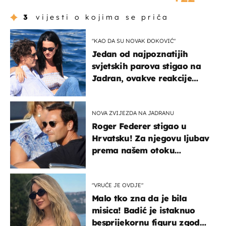
3
vijesti o kojima se priča
"KAO DA SU NOVAK ĐOKOVIĆ"
Jedan od najpoznatijih
svjetskih parova stigao na
Jadran, ovakve reakcije
vjerojatno nisu očekivali
NOVA ZVIJEZDA NA JADRANU
Roger Federer stigao u
Hrvatsku! Za njegovu ljubav
prema našem otoku
zaslužan je jedan poznati
Hrvat
"VRUĆE JE OVDJE"
Malo tko zna da je bila
misica! Badić je istaknuo
besprijekornu figuru zgodne