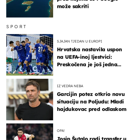
može sakriti
SPORT
SJAJAN TJEDAN U EUROPI
Hrvatska nastavila uspon
na UEFA-inoj ljestvici:
Preskočena je još jedna
država
IZ VEDRA NEBA
Garcijin potez otkrio novu
situaciju na Poljudu: Mladi
hajdukovac pred odlaskom
OPA!
Josip Šutalo radi transfer u