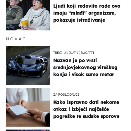
Ljudi koji redovito rade ovo
imaju “mlađi” organizam,
pokazuje istraživanje
NOVAC
TREĆI UNIKATNI BUGATTI
Nazvan je po vrsti
srednjovjekovnog viteškog
konja i visok samo metar
ZA POSLODAVCE
Kako ispravno dati nekome
otkaz i izbjeći najčešće
pogreške te sudske sporove