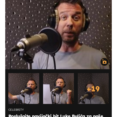
+
19
CELEBRITY
Poslušajte navijački hit Luke Bulića za naše