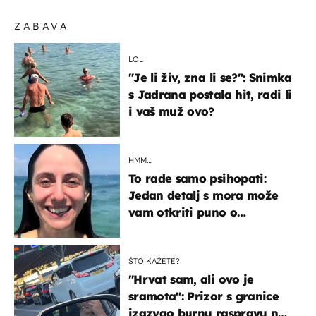
ZABAVA
LOL
"Je li živ, zna li se?": Snimka
s Jadrana postala hit, radi li
i vaš muž ovo?
HMM…
To rade samo psihopati:
Jedan detalj s mora može
vam otkriti puno o
prijateljima
ŠTO KAŽETE?
"Hrvat sam, ali ovo je
sramota": Prizor s granice
izazvao burnu raspravu na