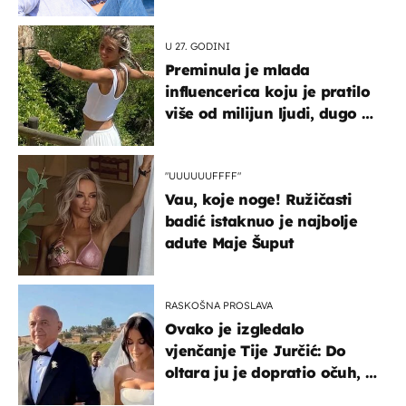
vjerojatno nisu očekivali
U 27. GODINI
Preminula je mlada
influencerica koju je pratilo
više od milijun ljudi, dugo se
borila s opakom bolešću
"UUUUUUFFFF"
Vau, koje noge! Ružičasti
badić istaknuo je najbolje
adute Maje Šuput
RASKOŠNA PROSLAVA
Ovako je izgledalo
vjenčanje Tije Jurčić: Do
oltara ju je dopratio očuh, a
slavilo se uz Olivera i Rozgu