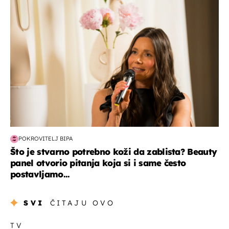
moda & ljepota
POKROVITELJ BIPA
Što je stvarno potrebno koži da zablista? Beauty
panel otvorio pitanja koja si i same često
postavljamo...
SVI
ČITAJU OVO
TV