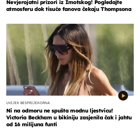
Nevjerojatni prizori iz Imotskog! Pogledajte
atmosferu dok tisuće fanova čekaju Thompsona
UVIJEK BESPRIJEKORNA
Ni na odmoru ne spušta modnu ljestvicu!
Victoria Beckham u bikiniju zasjenila čak i jahtu
od 16 milijuna funti