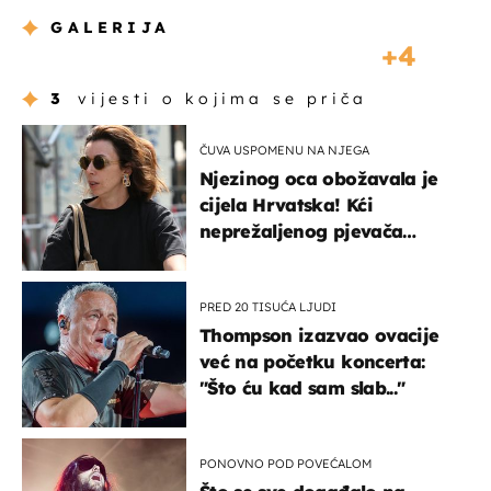
GALERIJA
4
3
vijesti o kojima se priča
ČUVA USPOMENU NA NJEGA
Njezinog oca obožavala je
cijela Hrvatska! Kći
neprežaljenog pjevača
projurila špicom na dva
kotača
PRED 20 TISUĆA LJUDI
Thompson izazvao ovacije
već na početku koncerta:
"Što ću kad sam slab..."
PONOVNO POD POVEĆALOM