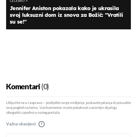
CELEBRITY
Jennifer Aniston pokazala kako je ukrasila
svoj luksuzni dom iz snova za Božić: "Vratili
su se!"
Komentari
(0)
Uključite se u raspravu – podijelite svoje mišljenje, postavite pitanja ili ponudite
svoj pogled na temu. Vaš komentar može potaknuti zanimljiv dijalog i
obogatiti zajednicu našeg portala.
Važna obavijest
!