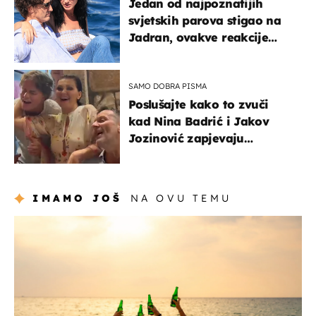
Jedan od najpoznatijih
svjetskih parova stigao na
Jadran, ovakve reakcije
vjerojatno nisu očekivali
SAMO DOBRA PISMA
Poslušajte kako to zvuči
kad Nina Badrić i Jakov
Jozinović zapjevaju
Oliverov hit!
IMAMO JOŠ
NA OVU TEMU
zanimljivosti