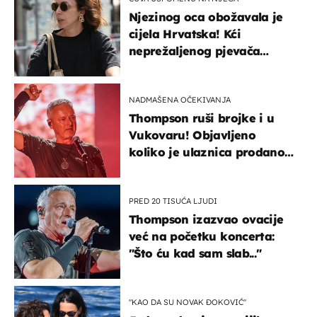
Njezinog oca obožavala je
cijela Hrvatska! Kći
neprežaljenog pjevača
projurila špicom na dva
kotača
NADMAŠENA OČEKIVANJA
Thompson ruši brojke i u
Vukovaru! Objavljeno
koliko je ulaznica prodano
u kratkom vremenu
PRED 20 TISUĆA LJUDI
Thompson izazvao ovacije
već na početku koncerta:
"Što ću kad sam slab..."
"KAO DA SU NOVAK ĐOKOVIĆ"