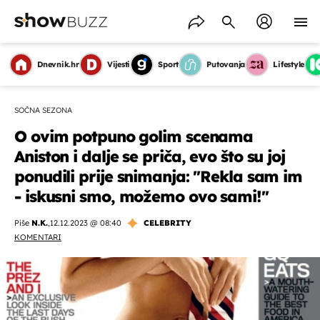
Dnevnik.hr
Vijesti
Sport
Putovanja
Lifestyle
SOČNA SEZONA
O ovim potpuno golim scenama
Aniston i dalje se priča, evo što su joj
ponudili prije snimanja: ''Rekla sam im
- iskusni smo, možemo ovo sami!''
Piše
N.K.
,
12.12.2023 @ 08:40
CELEBRITY
KOMENTARI
OMOGUĆI OBAVIJESTI