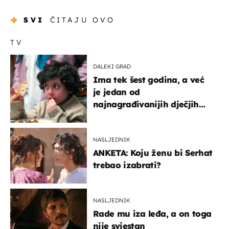
SVI
ČITAJU OVO
TV
DALEKI GRAD
Ima tek šest godina, a već
je jedan od
najnagrađivanijih dječjih
glumaca
NASLJEDNIK
ANKETA: Koju ženu bi Serhat
trebao izabrati?
NASLJEDNIK
Rade mu iza leđa, a on toga
nije svjestan