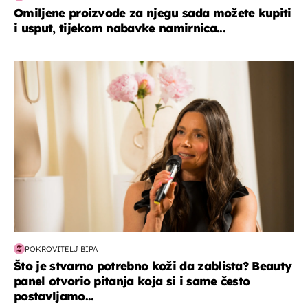
Omiljene proizvode za njegu sada možete kupiti
i usput, tijekom nabavke namirnica...
moda & ljepota
POKROVITELJ BIPA
Što je stvarno potrebno koži da zablista? Beauty
panel otvorio pitanja koja si i same često
postavljamo...