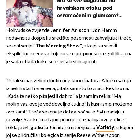
Što se sve događalo na
hrvatskom otoku pod
osramoćenim glumcem?
Bizarni prizori i danas
izazivaju nevjericu
Holivudske zvijezde
Jennifer Aniston i Jon Hamm
nedavno su dospjeli u središte pozornosti zahvaljujući trećoj
sezoni serije
"The Morning Show",
u kojoj su snimili
eksplicitne scene za koje su se u potpunosti razgolitili, a ona
je sada otkrila kako se osjećala snimajući ih.
"Pitali su nas želimo li intimnog koordinatora. A kako sam ja
iz nekih starih vremena, pitala sam što to znači. Rekli su mi:
'Kada te netko pita jesi li dobro', a ja sam im rekla: 'Ma
molim vas, ovo je već dovoljno čudno! Iskusni smo, možemo
ovo sami.' Treća sezona je dobra, sočna je. Svi upadaju u
nevolje. Svatko ima tajnu, puno je senzualnija ove godine",
rekla je 54-godišnja Jennifer u intervjuu za
Variety
, u kojem
joj se pridružila i kolegica iz serije Reese Witherspoon.