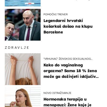
prvenstva
POMOĆNI TRENER
Legendarni hrvatski
košarkaš došao na klupu
Barcelone
ZDRAVLJE
"VRHUNAC" ŽENSKOG SEKSUALNOG
ISKUSTVA
Kako do vaginalnog
orgazma? Samo 18 % žena
može ga doživjeti isključivo
na ovaj način
NOVO ISTRAŽIVANJE
Hormonska terapija u
menopauzi: Žene koje je