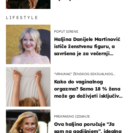
LIFESTYLE
POPUT SIRENE
Haljina Danijele Martinović
ističe ženstvenu figuru, a
savršena je za večernji
izlazak na moru
"VRHUNAC" ŽENSKOG SEKSUALNOG
ISKUSTVA
Kako do vaginalnog
orgazma? Samo 18 % žena
može ga doživjeti isključivo
na ovaj način
PREKRASNO IZDANJE
Ova haljina poručuje “Ja
sam na godišnjem”, idealna