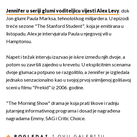
Jennifer u seriji glumi voditeljicu vijesti Alex Levy
, dok
Jon glumi Paula Marksa, tehnološkog milijardera. U epizodi
treće sezone "The Stanford Student", koja je emitirana u
listopadu, Alex je intervjuirala Paula u njegovoj vili u
Hamptonsu.
Napet i težak intervju izazvao je iskre između njih dvoje, a
potom su završili zajedno u krevetu. U eksplicitnim scenama
dvoje glumaca potpuno se razgolitilo, a Jennifer je izgledala
jednako senzacionalno kao u svojoj prvoj snimljenoj golišavoj
sceni u filmu "Prekid" iz 2006. godine.
"The Morning Show" drama je koja prati likove i radnju
jutarnjeg informativnog programa i dosad je nagrađena
nagradama Emmy, SAG i Critic Choice.
POGLEDAJ
I OVU GALERIJU