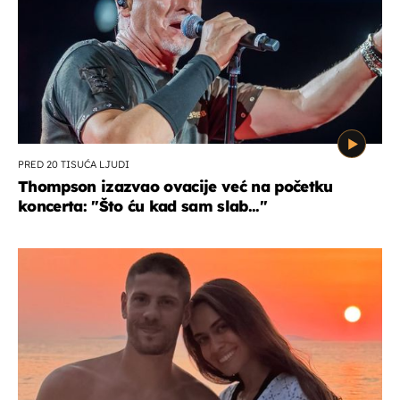
PRED 20 TISUĆA LJUDI
Thompson izazvao ovacije već na početku
koncerta: "Što ću kad sam slab..."