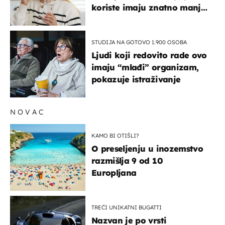
koriste imaju znatno manji
rizik od ovoga
STUDIJA NA GOTOVO 1.900 OSOBA
Ljudi koji redovito rade ovo
imaju “mlađi” organizam,
pokazuje istraživanje
NOVAC
KAMO BI OTIŠLI?
O preseljenju u inozemstvo
razmišlja 9 od 10
Europljana
TREĆI UNIKATNI BUGATTI
Nazvan je po vrsti