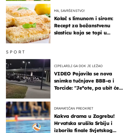
MA, SAVRŠENSTVO!
Kolač s limunom i sirom:
Recept za božanstvenu
slasticu koja se topi u
ustima
SPORT
CIPELARILI GA DOK JE LEŽAO
VIDEO Pojavila se nova
snimka tučnjave BBB-a i
Torcide: "Je*ote, pa ubit će
ga!"
DRAMATIČAN PREOKRET
Kakva drama u Zagrebu!
Hrvatska srušila Srbiju i
izborila finale Svjetskog