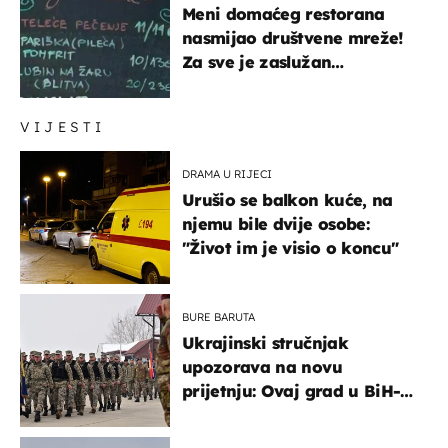
Meni domaćeg restorana
nasmijao društvene mreže!
Za sve je zaslužan
urnebesan naziv jela
VIJESTI
DRAMA U RIJECI
Urušio se balkon kuće, na
njemu bile dvije osobe:
"Život im je visio o koncu"
BURE BARUTA
Ukrajinski stručnjak
upozorava na novu
prijetnju: Ovaj grad u BiH-u
bi mogao biti žarište