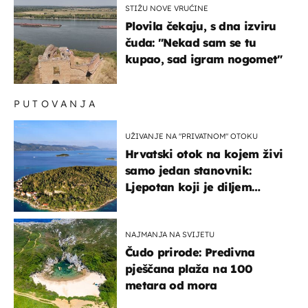
STIŽU NOVE VRUĆINE
Plovila čekaju, s dna izviru
čuda: "Nekad sam se tu
kupao, sad igram nogomet"
PUTOVANJA
UŽIVANJE NA "PRIVATNOM" OTOKU
Hrvatski otok na kojem živi
samo jedan stanovnik:
Ljepotan koji je diljem
svijeta poznat po svojem
"bijelom zlatu"
NAJMANJA NA SVIJETU
Čudo prirode: Predivna
pješčana plaža na 100
metara od mora