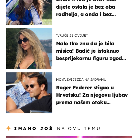
dijete ostala je bez oba
roditelja, a onda i bez
milijuna koje je trebala
naslijediti
"VRUĆE JE OVDJE"
Malo tko zna da je bila
misica! Badić je istaknuo
besprijekornu figuru zgodne
voditeljice
NOVA ZVIJEZDA NA JADRANU
Roger Federer stigao u
Hrvatsku! Za njegovu ljubav
prema našem otoku
zaslužan je jedan poznati
Hrvat
IMAMO JOŠ
NA OVU TEMU