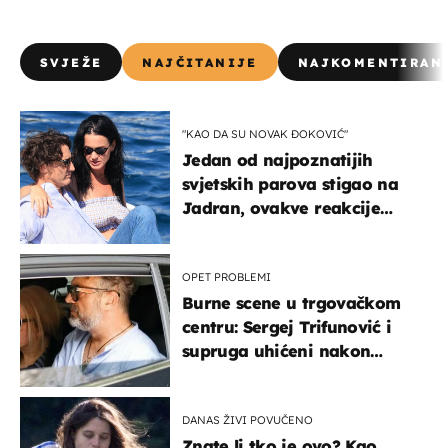
SVJEŽE
NAJČITANIJE
NAJKOMENTIRAN
"KAO DA SU NOVAK ĐOKOVIĆ"
Jedan od najpoznatijih
svjetskih parova stigao na
Jadran, ovakve reakcije
vjerojatno nisu očekivali
OPET PROBLEMI
Burne scene u trgovačkom
centru: Sergej Trifunović i
supruga uhićeni nakon
svađe!
DANAS ŽIVI POVUČENO
Znate li tko je ovo? Kao