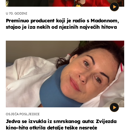
U 70. GODINI
Preminuo producent koji je radio s Madonnom,
stajao je iza nekih od njezinih najvećih hitova
OSJEĆA POSLJEDICE
Jedva se izvukla iz smrskanog auta: Zvijezda
kino-hita otkrila detalje teške nesreće