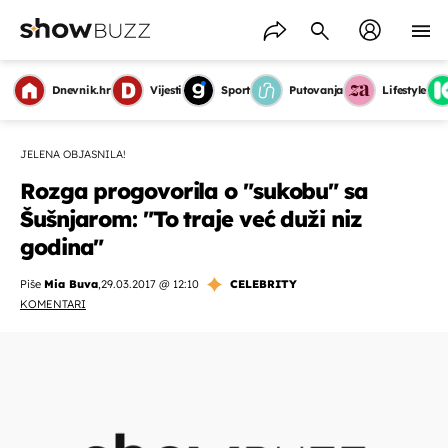
Dnevnik.hr
Vijesti
Sport
Putovanja
Lifestyle
JELENA OBJASNILA!
Rozga progovorila o "sukobu" sa
Šušnjarom: "To traje već duži niz
godina"
Piše
Mia Buva
,
29.03.2017 @ 12:10
CELEBRITY
KOMENTARI
OMOGUĆI OBAVIJESTI