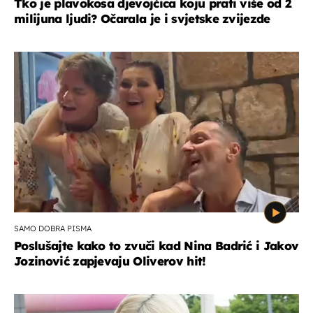
Tko je plavokosa djevojčica koju prati više od 2
milijuna ljudi? Očarala je i svjetske zvijezde
SAMO DOBRA PISMA
Poslušajte kako to zvuči kad Nina Badrić i Jakov
Jozinović zapjevaju Oliverov hit!