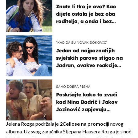
Znate li tko je ovo? Kao
dijete ostala je bez oba
roditelja, a onda i bez
milijuna koje je trebala
naslijediti
"KAO DA SU NOVAK ĐOKOVIĆ"
Jedan od najpoznatijih
svjetskih parova stigao na
Jadran, ovakve reakcije
vjerojatno nisu očekivali
SAMO DOBRA PISMA
Poslušajte kako to zvuči
kad Nina Badrić i Jakov
Jozinović zapjevaju
Oliverov hit!
Jelena Rozga podržala je
2Cellose na promociji
novog
albuma. Uz svog zaručnika Stjepana Hausera Rozga je sinoć