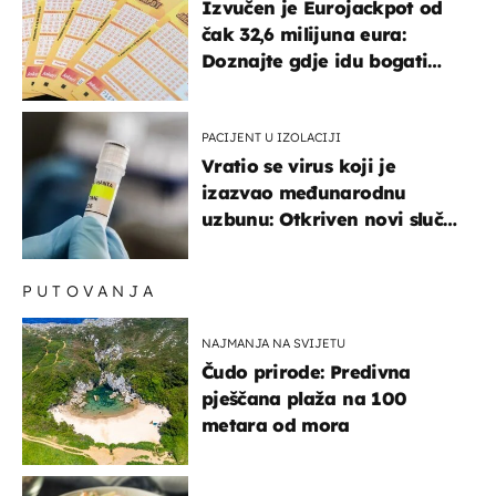
Izvučen je Eurojackpot od
čak 32,6 milijuna eura:
Doznajte gdje idu bogati
dobitci u Hrvatskoj
PACIJENT U IZOLACIJI
Vratio se virus koji je
izazvao međunarodnu
uzbunu: Otkriven novi slučaj
u Europi
PUTOVANJA
NAJMANJA NA SVIJETU
Čudo prirode: Predivna
pješčana plaža na 100
metara od mora