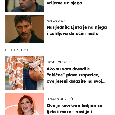
vrijeme uz njega
NASLJEDNIK
Nasljednik: Ljuta je na njega
i zahtjeva da učini nešto
LIFESTYLE
NOVE KOLEKCIJE
Ako su vam dosadile
“obične” plave traperice,
ove jeseni dolazite na svoje
- izdvajamo 15 hit modela
U NOJ NIJE VRUĆE
Ovo je savršena haljina za
ljeto i more - nosi je i