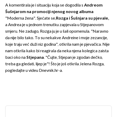
A komentirala je i situaciju koja se dogodila s
Andreom
Šušnjarom na promociji njenog novog albuma
"Moderna žena". Sjećate se,
Rozga i Šušnjara su pjevale,
a Andrea je u jednom trenutku zapjevala u Stjepanovom
smjeru. Ne zadugo, Rozga ju je u šali opomenula. "Naravno
da nije bilo tako. To su nekakve Andreine i moje zezancije,
koje traju već duži niz godina", otkrila nam je pjevačica. Nije
nam otkrila kako bi reagirala da neka njena kolegica zaista
baci oko na
Stjepana
. "Čujte, Stjepan je zgodan dečko,
treba ga gledati, lijep je"! Što je još otkrila Jelena Rozga,
pogledajte u videu Dnevnik.hr-a.