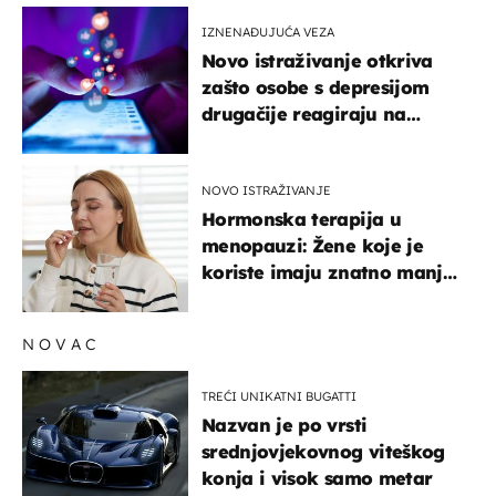
IZNENAĐUJUĆA VEZA
Novo istraživanje otkriva
zašto osobe s depresijom
drugačije reagiraju na
lajkove
NOVO ISTRAŽIVANJE
Hormonska terapija u
menopauzi: Žene koje je
koriste imaju znatno manji
rizik od ovoga
NOVAC
TREĆI UNIKATNI BUGATTI
Nazvan je po vrsti
srednjovjekovnog viteškog
konja i visok samo metar