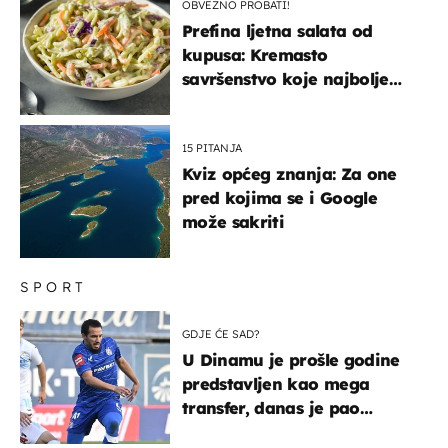
OBVEZNO PROBATI!
Prefina ljetna salata od
kupusa: Kremasto
savršenstvo koje najbolje
paše uz pečeno meso
15 PITANJA
Kviz općeg znanja: Za one
pred kojima se i Google
može sakriti
SPORT
GDJE ĆE SAD?
U Dinamu je prošle godine
predstavljen kao mega
transfer, danas je pao
najniže u karijeri