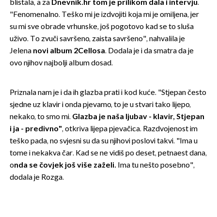
blistala, a za
Dnevnik.hr tom je prilikom dala i
intervju
.
"Fenomenalno. Teško mi je izdvojiti koja mi je omiljena, jer
su mi sve obrade vrhunske, još pogotovo kad se to sluša
uživo. To zvuči savršeno, zaista savršeno", nahvalila je
Jelena
novi album 2Cellosa
. Dodala je i da smatra da je
ovo njihov najbolji album dosad.
Priznala nam je i da ih glazba prati i kod kuće. "Stjepan često
sjedne uz klavir i onda pjevamo, to je u stvari tako lijepo,
nekako, to smo mi.
Glazba je naša ljubav - klavir, Stjepan
i ja - predivn
o"
, otkriva lijepa pjevačica. Razdvojenost im
teško pada, no svjesni su da su njihovi poslovi takvi. "Ima u
tome i nekakva čar. Kad se ne vidiš po deset, petnaest dana,
o
nda se čovjek još više zaželi.
Ima tu nešto posebno",
dodala je Rozga.