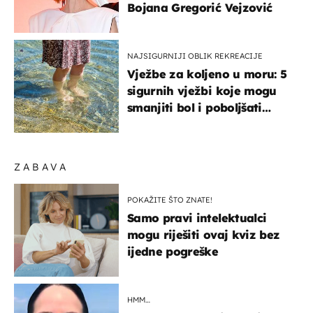
Bojana Gregorić Vejzović
NAJSIGURNIJI OBLIK REKREACIJE
Vježbe za koljeno u moru: 5
sigurnih vježbi koje mogu
smanjiti bol i poboljšati
pokretljivost
ZABAVA
POKAŽITE ŠTO ZNATE!
Samo pravi intelektualci
mogu riješiti ovaj kviz bez
ijedne pogreške
HMM…