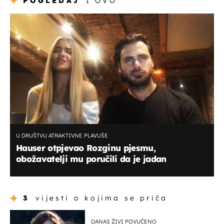
POGLEDAJ
I OVO
U DRUŠTVU ATRAKTIVNE PLAVUŠE
Hauser otpjevao Rozginu pjesmu,
obožavatelji mu poručili da je jadan
3
vijesti o kojima se priča
DANAS ŽIVI POVUČENO