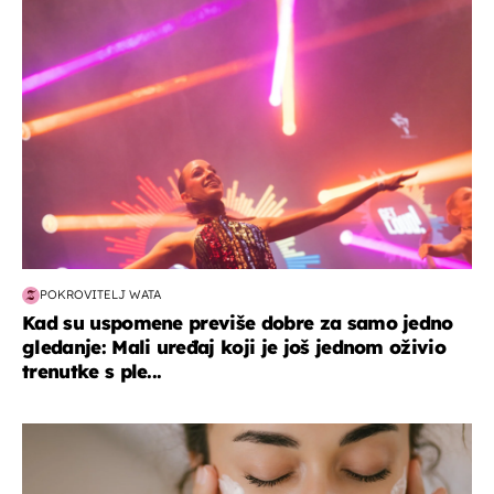
kultura & zabava
POKROVITELJ WATA
Kad su uspomene previše dobre za samo jedno
gledanje: Mali uređaj koji je još jednom oživio
trenutke s ple...
moda & ljepota