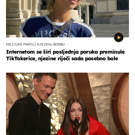
MILIJUNI PRATILI NJEZINU BORBU
Internetom se širi posljednja poruka preminule
TikTokerice, njezine riječi sada posebno bole