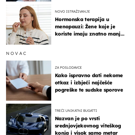
NOVO ISTRAŽIVANJE
Hormonska terapija u
menopauzi: Žene koje je
koriste imaju znatno manji
rizik od ovoga
NOVAC
ZA POSLODAVCE
Kako ispravno dati nekome
otkaz i izbjeći najčešće
pogreške te sudske sporove
TREĆI UNIKATNI BUGATTI
Nazvan je po vrsti
srednjovjekovnog viteškog
konja i visok samo metar