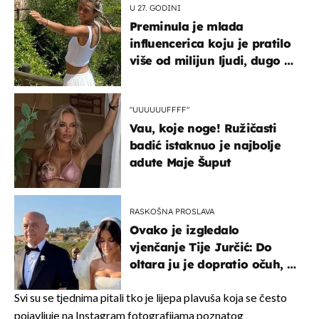
U 27. GODINI
Preminula je mlada
influencerica koju je pratilo
više od milijun ljudi, dugo se
borila s opakom bolešću
"UUUUUUFFFF"
Vau, koje noge! Ružičasti
badić istaknuo je najbolje
adute Maje Šuput
RASKOŠNA PROSLAVA
Ovako je izgledalo
vjenčanje Tije Jurčić: Do
oltara ju je dopratio očuh, a
slavilo se uz Olivera i Rozgu
Svi su se tjednima pitali tko je lijepa plavuša koja se često
pojavljuje na Instagram fotografijama poznatog