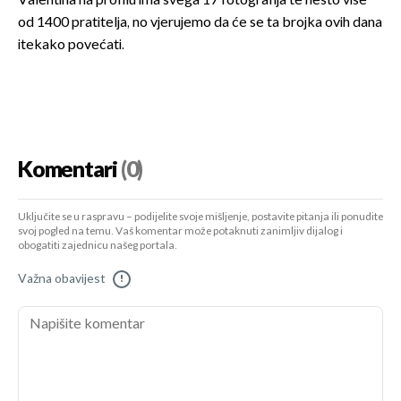
Valentina na profilu ima svega 17 fotografija te nešto više
od 1400 pratitelja, no vjerujemo da će se ta brojka ovih dana
itekako povećati.
Komentari
(0)
Uključite se u raspravu – podijelite svoje mišljenje, postavite pitanja ili ponudite
svoj pogled na temu. Vaš komentar može potaknuti zanimljiv dijalog i
obogatiti zajednicu našeg portala.
Važna obavijest
!