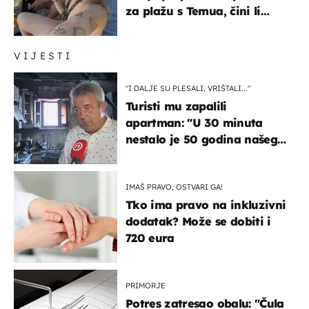
za plažu s Temua, čini li
vam se ovo sigurnim?
VIJESTI
"I DALJE SU PLESALI, VRIŠTALI..."
Turisti mu zapalili
apartman: "U 30 minuta
nestalo je 50 godina našeg
života, supruga i ja ne
možemo oka sklopiti"
IMAŠ PRAVO, OSTVARI GA!
Tko ima pravo na inkluzivni
dodatak? Može se dobiti i
720 eura
PRIMORJE
Potres zatresao obalu: "Čula