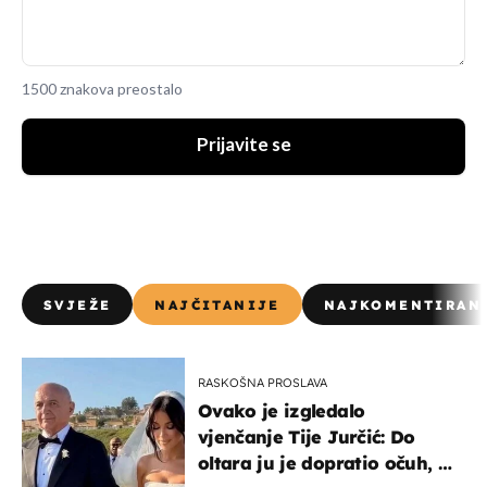
1500 znakova preostalo
Prijavite se
SVJEŽE
NAJČITANIJE
NAJKOMENTIRAN
RASKOŠNA PROSLAVA
Ovako je izgledalo
vjenčanje Tije Jurčić: Do
oltara ju je dopratio očuh, a