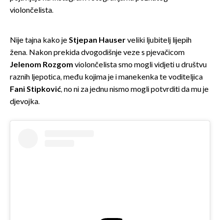
violončelista.
Nije tajna kako je
Stjepan Hauser
veliki ljubitelj lijepih
žena. Nakon prekida dvogodišnje veze s pjevačicom
Jelenom Rozgom
violončelista smo mogli vidjeti u društvu
raznih ljepotica, među kojima je i manekenka te voditeljica
Fani Stipković
, no ni za jednu nismo mogli potvrditi da mu je
djevojka.