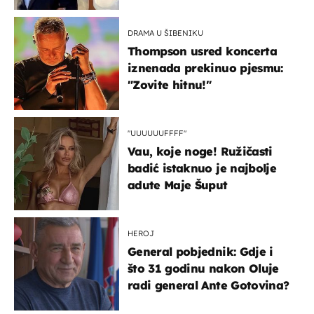
slavilo se uz Olivera i Rozgu
DRAMA U ŠIBENIKU
Thompson usred koncerta
iznenada prekinuo pjesmu:
"Zovite hitnu!"
"UUUUUUFFFF"
Vau, koje noge! Ružičasti
badić istaknuo je najbolje
adute Maje Šuput
HEROJ
General pobjednik: Gdje i
što 31 godinu nakon Oluje
radi general Ante Gotovina?