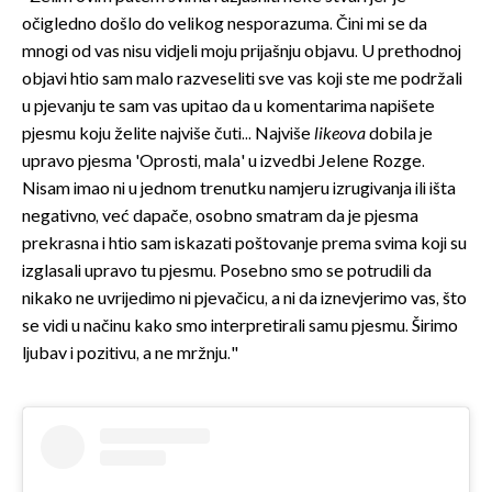
očigledno došlo do velikog nesporazuma. Čini mi se da
mnogi od vas nisu vidjeli moju prijašnju objavu. U prethodnoj
objavi htio sam malo razveseliti sve vas koji ste me podržali
u pjevanju te sam vas upitao da u komentarima napišete
pjesmu koju želite najviše čuti... Najviše
likeova
dobila je
upravo pjesma 'Oprosti, mala' u izvedbi Jelene Rozge.
Nisam imao ni u jednom trenutku namjeru izrugivanja ili išta
negativno, već dapače, osobno smatram da je pjesma
prekrasna i htio sam iskazati poštovanje prema svima koji su
izglasali upravo tu pjesmu. Posebno smo se potrudili da
nikako ne uvrijedimo ni pjevačicu, a ni da iznevjerimo vas, što
se vidi u načinu kako smo interpretirali samu pjesmu. Širimo
ljubav i pozitivu, a ne mržnju."