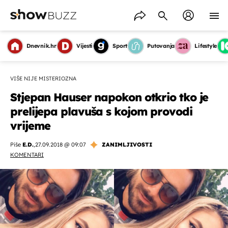
Dnevnik.hr
Vijesti
Sport
Putovanja
Lifestyle
VIŠE NIJE MISTERIOZNA
Stjepan Hauser napokon otkrio tko je
prelijepa plavuša s kojom provodi
vrijeme
Piše
E.D.
,
27.09.2018 @ 09:07
ZANIMLJIVOSTI
KOMENTARI
OMOGUĆI OBAVIJESTI