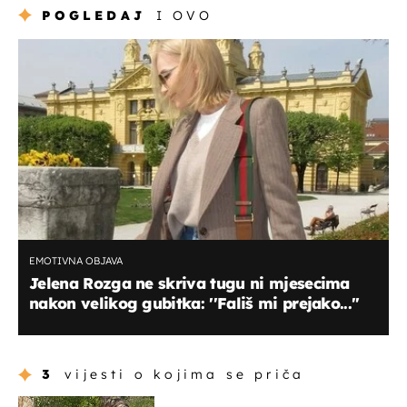
POGLEDAJ
I OVO
EMOTIVNA OBJAVA
Jelena Rozga ne skriva tugu ni mjesecima
nakon velikog gubitka: ''Fališ mi prejako...''
3
vijesti o kojima se priča