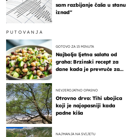
sam razbijanje čaša u stanu
iznad"
PUTOVANJA
GOTOVO ZA 15 MINUTA
Najbolja ljetna salata od
graha: Brzinski recept za
dane kada je prevruće za
kuhanje
NEVJEROJATNO OPASNO
Otrovno drvo: Tihi ubojica
koji je najopasniji kada
padne kiša
NAJMANJA NA SVIJETU