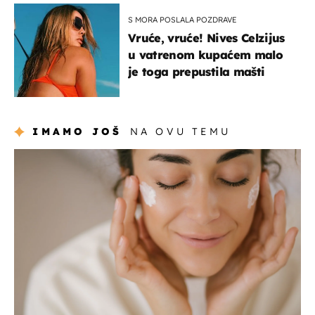
S MORA POSLALA POZDRAVE
Vruće, vruće! Nives Celzijus
u vatrenom kupaćem malo
je toga prepustila mašti
IMAMO JOŠ
NA OVU TEMU
moda & ljepota