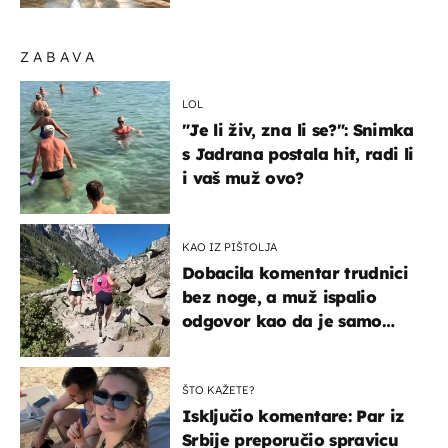
ZABAVA
LOL
"Je li živ, zna li se?": Snimka
s Jadrana postala hit, radi li
i vaš muž ovo?
KAO IZ PIŠTOLJA
Dobacila komentar trudnici
bez noge, a muž ispalio
odgovor kao da je samo
čekao…
ŠTO KAŽETE?
Isključio komentare: Par iz
Srbije preporučio spravicu