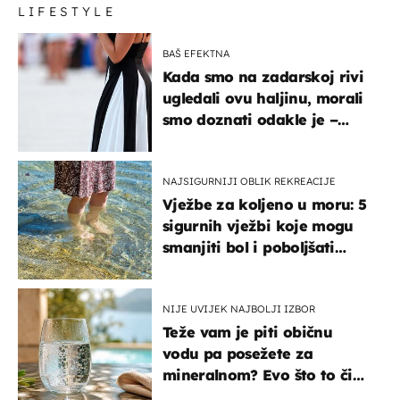
LIFESTYLE
BAŠ EFEKTNA
Kada smo na zadarskoj rivi
ugledali ovu haljinu, morali
smo doznati odakle je –
košta samo 18 eura
NAJSIGURNIJI OBLIK REKREACIJE
Vježbe za koljeno u moru: 5
sigurnih vježbi koje mogu
smanjiti bol i poboljšati
pokretljivost
NIJE UVIJEK NAJBOLJI IZBOR
Teže vam je piti običnu
vodu pa posežete za
mineralnom? Evo što to čini
organizmu