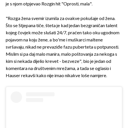
je s njom otpjevao Rozgin hit "Oprosti, mala".
"Rozga žena svemir izumila za ovakve pokušaje od žena.
Što se Stjepana tiče, šteta je kad jedan bezgraničan talent
kojeg čovjek može slušati 24/7, praćen tako oku ugodnom
pojavom na koju žene, a bo'me i muškarci maltene
svršavaju, nikad ne prevaziđe fazu puberteta u potpunosti.
Mislim si pa daj malo manira, malo poštovanja za nekoga s
kim si nekada dijelio krevet - bezveze", bio je jedan od
komentara na društvenim mrežama, a tada se oglasio i
Hauser rekavši kako nije imao nikakve loše namjere.