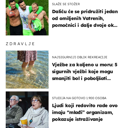
SLAŽE SE STOŽER
Daliću će se pridružiti jedan
od omiljenih Vatrenih,
pomoćnici i dalje dvoje oko
ponude
ZDRAVLJE
NAJSIGURNIJI OBLIK REKREACIJE
Vježbe za koljeno u moru: 5
sigurnih vježbi koje mogu
smanjiti bol i poboljšati
pokretljivost
STUDIJA NA GOTOVO 1.900 OSOBA
Ljudi koji redovito rade ovo
imaju “mlađi” organizam,
pokazuje istraživanje