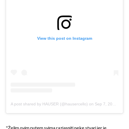
View this post on Instagram
A post shared by HAUSER (@hausercello)
on
Sep 7, 2018 at 6:19am PDT
"Želim ovim putem svima razjasniti neke stvari jer je