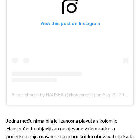
View this post on Instagram
A post shared by HAUSER (@hausercello)
on
Aug 29, 2018 at 10:49am PDT
Jedna među njima bila je i zanosna plavuša s kojom je
Hauser često objavljivao raspjevane videouratke, a
početkom rujna našao se na udaru kritika obožavatelja kada