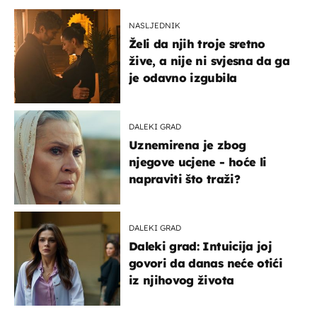
NASLJEDNIK
Želi da njih troje sretno
žive, a nije ni svjesna da ga
je odavno izgubila
DALEKI GRAD
Uznemirena je zbog
njegove ucjene - hoće li
napraviti što traži?
DALEKI GRAD
Daleki grad: Intuicija joj
govori da danas neće otići
iz njihovog života