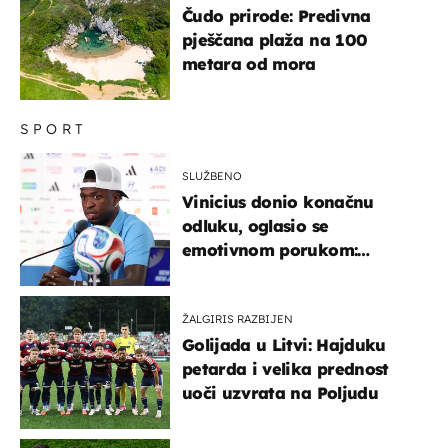
Čudo prirode: Predivna
pješčana plaža na 100
metara od mora
SPORT
SLUŽBENO
Vinicius donio konačnu
odluku, oglasio se
emotivnom porukom:
"Hvala vam svima"
ŽALGIRIS RAZBIJEN
Golijada u Litvi: Hajduku
petarda i velika prednost
uoči uzvrata na Poljudu