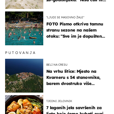
jauk ni poziv upomoć"
"LJUDI SE MASOVNO ŽALE"
FOTO Pismo otkriva tamnu
stranu sezone na našem
otoku: "Sve im je dopušteno!
Izlijevaju fekalije u more,
na plažama se dobije kožni
PUTOVANJA
osip"
BELI NA CRESU
Na vrhu litice: Mjesto na
Kvarneru s 54 stanovnika,
barem dvostruko više
mačaka i pogledom od
kojega zastaje dah
TJEDNI JELOVNIK
7 laganih jela savršenih za
ljeto koje ćemo kuhati ovaj