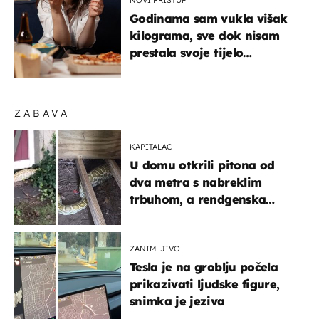
Godinama sam vukla višak
kilograma, sve dok nisam
prestala svoje tijelo
doživljavati kao kontejner
ZABAVA
KAPITALAC
U domu otkrili pitona od
dva metra s nabreklim
trbuhom, a rendgenska
snimka otkrila posljednji
obrok
ZANIMLJIVO
Tesla je na groblju počela
prikazivati ljudske figure,
snimka je jeziva