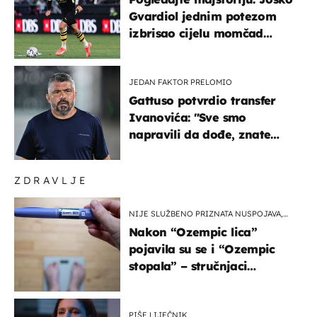
Gvardiol jednim potezom
izbrisao cijelu momčad
Atletica
JEDAN FAKTOR PRELOMIO
Gattuso potvrdio transfer
Ivanovića: "Sve smo
napravili da dođe, znate
kamo je otišao..."
ZDRAVLJE
NIJE SLUŽBENO PRIZNATA NUSPOJAVA,
ALI ...
Nakon “Ozempic lica”
pojavila su se i “Ozempic
stopala” – stručnjaci
objašnjavaju što se događa
PIŠE LIJEČNIK