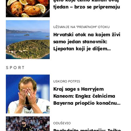
tjedan – brzo se pripremaju
UŽIVANJE NA "PRIVATNOM" OTOKU
Hrvatski otok na kojem živi
samo jedan stanovnik:
Ljepotan koji je diljem
svijeta poznat po svojem
"bijelom zlatu"
SPORT
USKORO POTPIS
Kraj sage s Harryjem
Kaneom: Englez čelnicima
Bayerna priopćio konačnu
odluku
ODUŠEVIO
Pogledajte majstoriju: Joško