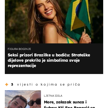
FIGURA BOGINJE
Seksi prizori Brazilke u badiću: Strateške
dijelove prekrila je simbolima svoje
reprezentacije
3
vijesti o kojima se priča
LJETNA IDILA
More, zalazak sunca i
ljubav: Kći Ene Begović sa