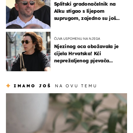
Splitski gradonačelnik na
Alku stigao s lijepom
suprugom, zajedno su još
od fakulteta
ČUVA USPOMENU NA NJEGA
Njezinog oca obožavala je
cijela Hrvatska! Kći
neprežaljenog pjevača
projurila špicom na dva
kotača
IMAMO JOŠ
NA OVU TEMU
hrana i piće