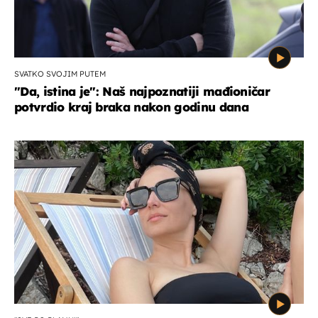
SVATKO SVOJIM PUTEM
"Da, istina je": Naš najpoznatiji mađioničar
potvrdio kraj braka nakon godinu dana