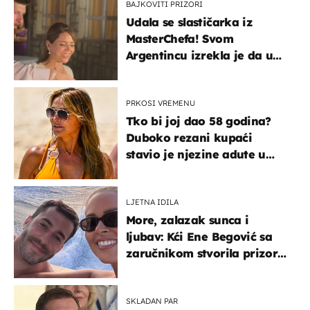
BAJKOVITI PRIZORI
Udala se slastičarka iz
MasterChefa! Svom
Argentincu izrekla je da u
rodnoj Hercegovini
PRKOSI VREMENU
Tko bi joj dao 58 godina?
Duboko rezani kupaći
stavio je njezine adute u
prvi plan
LJETNA IDILA
More, zalazak sunca i
ljubav: Kći Ene Begović sa
zaručnikom stvorila prizor
kao s razglednice
SKLADAN PAR