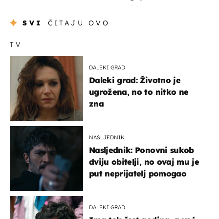
SVI
ČITAJU OVO
TV
DALEKI GRAD
Daleki grad: Životno je
ugrožena, no to nitko ne
zna
NASLJEDNIK
Nasljednik: Ponovni sukob
dviju obitelji, no ovaj mu je
put neprijatelj pomogao
DALEKI GRAD