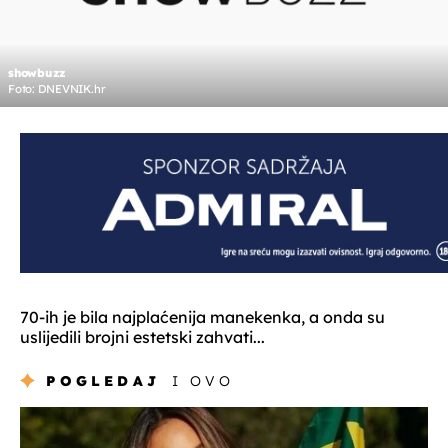
showbuzz
Foto: DNEVNIK.hr
70-ih je bila najplaćenija manekenka, a onda su
uslijedili brojni estetski zahvati...
POGLEDAJ
I OVO