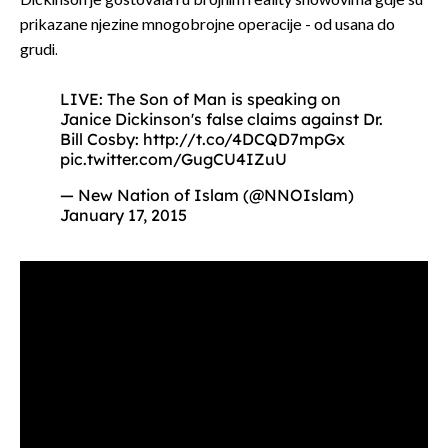
Dickinson je gostovala i u brojnim reality showovima gdje su
prikazane njezine mnogobrojne operacije - od usana do
grudi.
LIVE: The Son of Man is speaking on
Janice Dickinson's false claims against Dr.
Bill Cosby:
http://t.co/4DCQD7mpGx
pic.twitter.com/GugCU4IZuU
— New Nation of Islam (@NNOIslam)
January 17, 2015