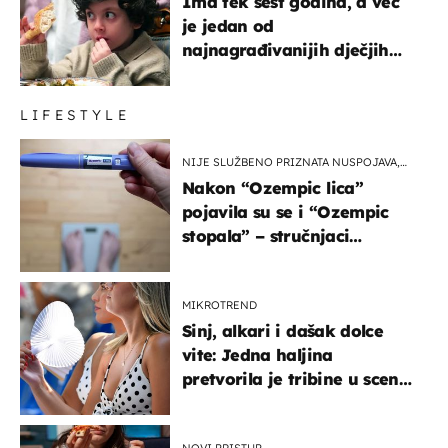
Ima tek šest godina, a već
je jedan od
najnagrađivanijih dječjih
glumaca
LIFESTYLE
NIJE SLUŽBENO PRIZNATA NUSPOJAVA,
ALI ...
Nakon “Ozempic lica”
pojavila su se i “Ozempic
stopala” – stručnjaci
objašnjavaju što se događa
MIKROTREND
Sinj, alkari i dašak dolce
vite: Jedna haljina
pretvorila je tribine u scenu
iz talijanskog filma
NOVI PRISTUP