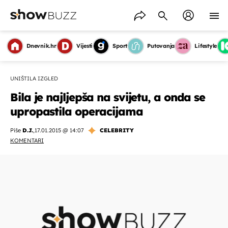
Dnevnik.hr
Vijesti
Sport
Putovanja
Lifestyle
UNIŠTILA IZGLED
Bila je najljepša na svijetu, a onda se
upropastila operacijama
Piše
D.J.
,
17.01.2015 @ 14:07
CELEBRITY
KOMENTARI
OMOGUĆI OBAVIJESTI