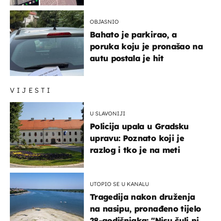
OBJASNIO
Bahato je parkirao, a
poruka koju je pronašao na
autu postala je hit
VIJESTI
U SLAVONIJI
Policija upala u Gradsku
upravu: Poznato koji je
razlog i tko je na meti
UTOPIO SE U KANALU
Tragedija nakon druženja
na nasipu, pronađeno tijelo
28-godišnjaka: "Nisu čuli ni