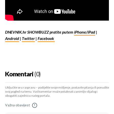
DNEVNIK.hr SHOWBUZZ pratite putem
iPhone/iPad
|
Android
|
Twitter
|
Facebook
Komentari
(0)
Uključite se u raspravu – podijelite svoje mišljenje, postavite pitanja ili ponudite
svoj pogled na temu. Vaš komentar može potaknuti zanimljiv dijalog i
obogatiti zajednicu našeg portala.
Važna obavijest
!