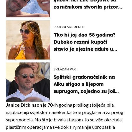
zaručnikom stvorila prizor
kao s razglednice
PRKOSI VREMENU
Tko bi joj dao 58 godina?
Duboko rezani kupaći
stavio je njezine adute u
prvi plan
SKLADAN PAR
Splitski gradonačelnik na
Alku stigao s lijepom
suprugom, zajedno su još
od fakulteta
Janice Dickinson
je 70-ih godina prošlog stoljeća bila
najplaćenija svjetska manekenka te je proglašena za prvog
supermodela. No što je bivala starijom, to se više okretala
plastičnim operacijama sve dok si njima nije upropastila