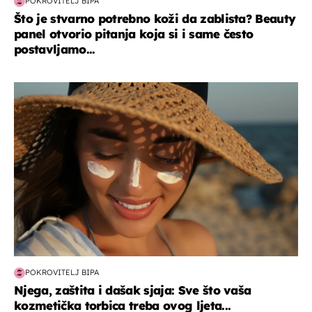
POKROVITELJ BIPA
Što je stvarno potrebno koži da zablista? Beauty
panel otvorio pitanja koja si i same često
postavljamo...
moda & ljepota
POKROVITELJ BIPA
Njega, zaštita i dašak sjaja: Sve što vaša
kozmetička torbica treba ovog ljeta...