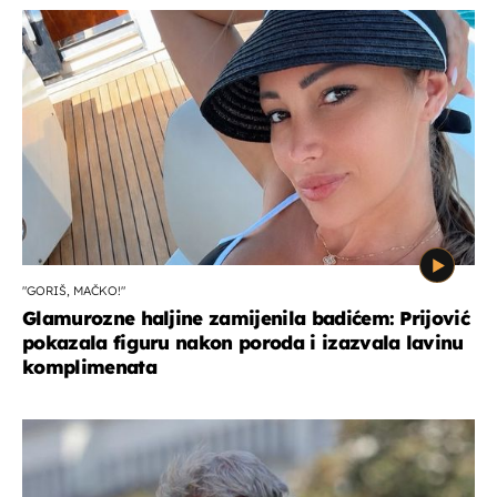
"GORIŠ, MAČKO!"
Glamurozne haljine zamijenila badićem: Prijović
pokazala figuru nakon poroda i izazvala lavinu
komplimenata