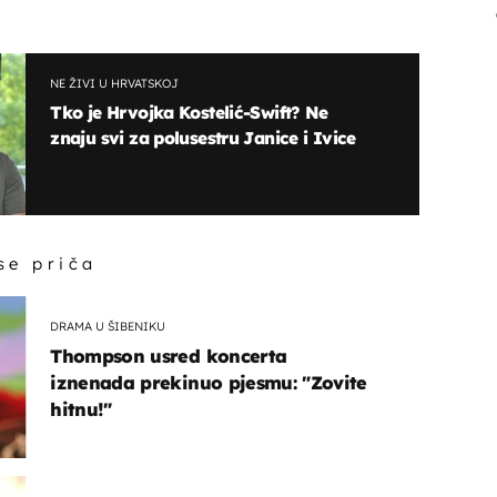
NE ŽIVI U HRVATSKOJ
Tko je Hrvojka Kostelić-Swift? Ne
znaju svi za polusestru Janice i Ivice
 se priča
DRAMA U ŠIBENIKU
Thompson usred koncerta
iznenada prekinuo pjesmu: "Zovite
hitnu!"