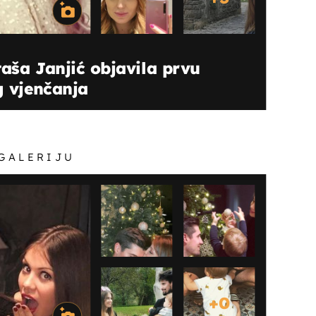
taša Janjić objavila prvu
g vjenčanja
 GALERIJU
+
0