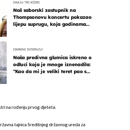
IMAJU TRI KĆERI
Naš saborski zastupnik na
Thompsonovu koncertu pokazao
lijepu suprugu, koja godinama
izbjegava javnost
ISKRENI INTERVJU!
Naša predivna glumica iskreno o
odluci koja je mnoge iznenadila:
''Kao da mi je veliki teret pao s
leđa''
stri na rođenju prvog djeteta.
 državna tajnica Središnjeg državnog ureda za