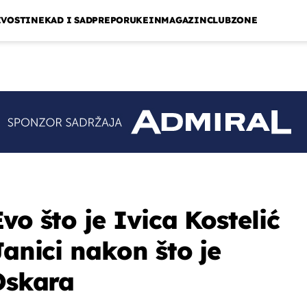
IVOSTI
NEKAD I SAD
PREPORUKE
INMAGAZIN
CLUBZONE
vo što je Ivica Kostelić
Janici nakon što je
 Oskara