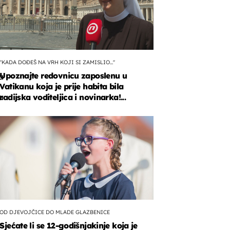
"KADA DOĐEŠ NA VRH KOJI SI ZAMISLIO..."
Upoznajte redovnicu zaposlenu u
a
Vatikanu koja je prije habita bila
a
radijska voditeljica i novinarka!...
,
OD DJEVOJČICE DO MLADE GLAZBENICE
Sjećate li se 12-godišnjakinje koja je