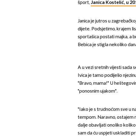
šport,
Janica Kostelić, u 20
Janica je jutros u zagrebačko
dijete. Podsjetimo, krajem l
sportašica postati majka, a br
Bebica je stigla nekoliko dana
A u vezi sretnih vijesti sada se
Ivica je tamo podijelio njezi
"Bravo, mama!" U heštegovi
"ponosnim ujakom".
"Iako je s trudnoćom sve u na
tempom. Naravno, ostajem na s
dalje obavljati onoliko koli
sam da ću uspjeti uskladiti p