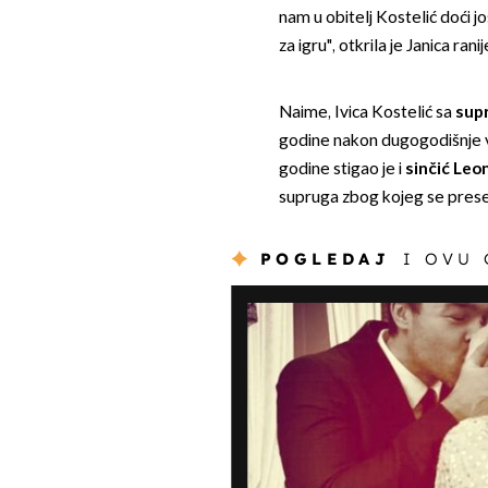
nam u obitelj Kostelić doći j
za igru", otkrila je Janica rani
Naime, Ivica Kostelić sa
sup
godine nakon dugogodišnje ve
godine stigao je i
sinčić Leo
supruga zbog kojeg se presel
POGLEDAJ
I OVU