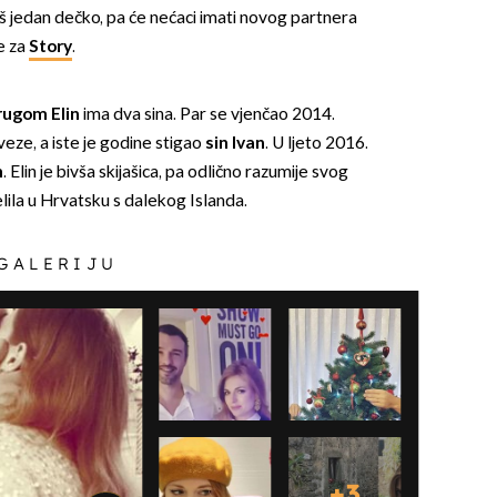
oš jedan dečko, pa će nećaci imati novog partnera
je za
Story
.
rugom Elin
ima dva sina. Par se vjenčao 2014.
ze, a iste je godine stigao
sin Ivan
. U ljeto 2016.
n
. Elin je bivša skijašica, pa odlično razumije svog
ila u Hrvatsku s dalekog Islanda.
 GALERIJU
+
3