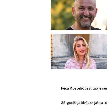
Ivica Kostelić
čestitao je se
36-godišnja bivša skijašica i