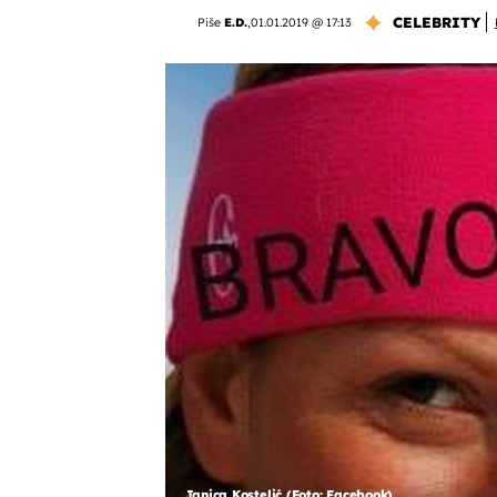
CELEBRITY
Piše
E.D.
,
01.01.2019 @ 17:13
Janica Kostelić (Foto: Facebook)