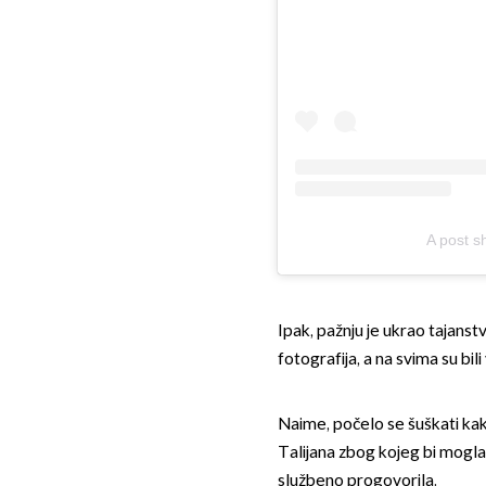
A post s
Ipak, pažnju je ukrao tajanst
fotografija, a na svima su bili 
Naime, počelo se šuškati kak
Talijana zbog kojeg bi mogla u
službeno progovorila.