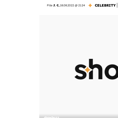
CELEBRITY
Piše
J. C.
,
18.08.2022 @ 21:24
showbuzz