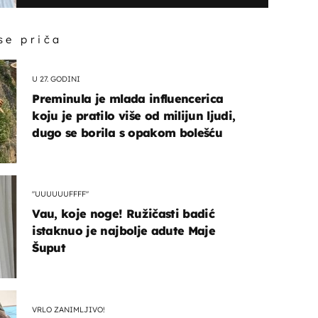
 se priča
U 27. GODINI
Preminula je mlada influencerica
koju je pratilo više od milijun ljudi,
dugo se borila s opakom bolešću
"UUUUUUFFFF"
Vau, koje noge! Ružičasti badić
istaknuo je najbolje adute Maje
Šuput
VRLO ZANIMLJIVO!