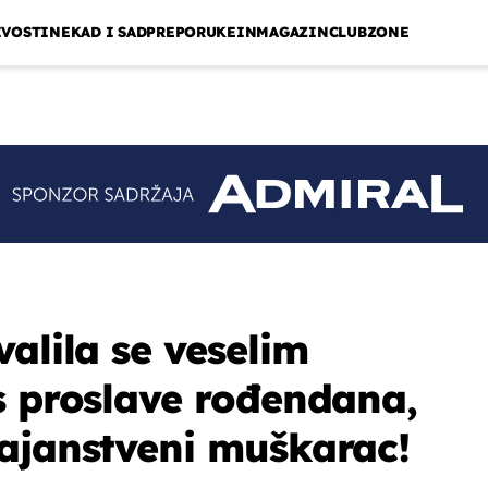
IVOSTI
NEKAD I SAD
PREPORUKE
INMAGAZIN
CLUBZONE
alila se veselim
s proslave rođendana,
ajanstveni muškarac!