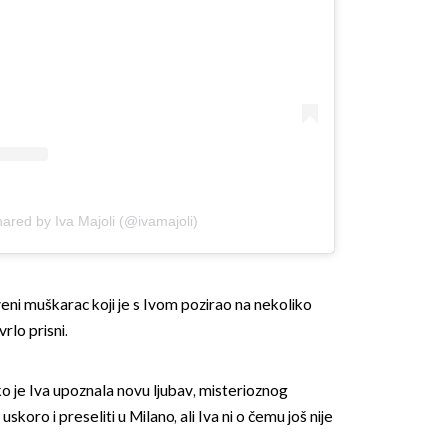
hared by Iva Majoli (@ivamajoli)
veni muškarac koji je s Ivom pozirao na nekoliko
vrlo prisni.
o je Iva upoznala novu ljubav, misterioznog
skoro i preseliti u Milano, ali Iva ni o čemu još nije