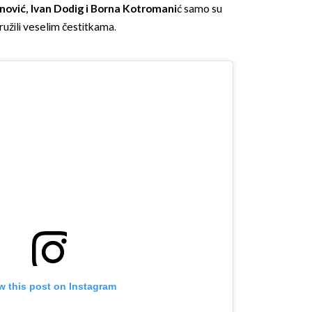
nović, Ivan Dodig i Borna Kotromani
ć samo su
družili veselim čestitkama.
OMOGUĆI OBAVIJESTI
w this post on Instagram