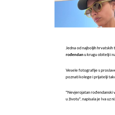
Jedna od najboljih hrvatskih 
rođendan
u krugu obitelji i n
Vesele fotografije s proslave
poznati kolege i prijatelji ta
''Nevjerojatan rođendanski 
u životu'', napisala je Iva uz 