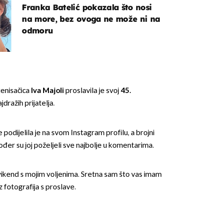
Franka Batelić pokazala što nosi
na more, bez ovoga ne može ni na
odmoru
tenisačica
Iva Majoli
proslavila je svoj
45.
ajdražih prijatelja.
 podijelila je na svom Instagram profilu, a brojni
kođer su joj poželjeli sve najbolje u komentarima.
vikend s mojim voljenima. Sretna sam što vas imam
niz fotografija s proslave.