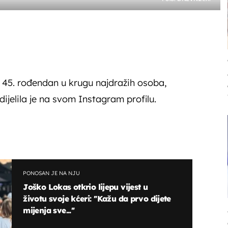
je 45. rođendan u krugu najdražih osoba,
dijelila je na svom Instagram profilu.
PONOSAN JE NA NJU
Joško Lokas otkrio lijepu vijest u
životu svoje kćeri: ''Kažu da prvo dijete
mijenja sve...''