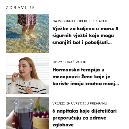
ZDRAVLJE
NAJSIGURNIJI OBLIK REKREACIJE
Vježbe za koljeno u moru: 5
sigurnih vježbi koje mogu
smanjiti bol i poboljšati
pokretljivost
NOVO ISTRAŽIVANJE
Hormonska terapija u
menopauzi: Žene koje je
koriste imaju znatno manji
rizik od ovoga
VRIJEDI IH UVRSTITI U PREHRANU
6 napitaka koje dijetetičari
preporučuju za zdrave
zglobove