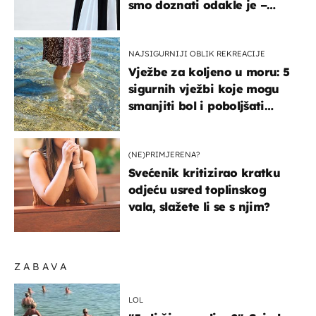
smo doznati odakle je –
košta samo 18 eura
NAJSIGURNIJI OBLIK REKREACIJE
Vježbe za koljeno u moru: 5
sigurnih vježbi koje mogu
smanjiti bol i poboljšati
pokretljivost
(NE)PRIMJERENA?
Svećenik kritizirao kratku
odjeću usred toplinskog
vala, slažete li se s njim?
ZABAVA
LOL