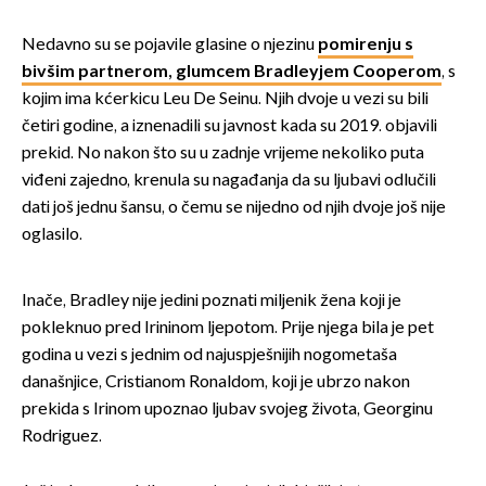
Nedavno su se pojavile glasine o njezinu
pomirenju s
bivšim partnerom, glumcem Bradleyjem Cooperom
, s
kojim ima kćerkicu Leu De Seinu. Njih dvoje u vezi su bili
četiri godine, a iznenadili su javnost kada su 2019. objavili
prekid. No nakon što su u zadnje vrijeme nekoliko puta
viđeni zajedno, krenula su nagađanja da su ljubavi odlučili
dati još jednu šansu, o čemu se nijedno od njih dvoje još nije
oglasilo.
Inače, Bradley nije jedini poznati miljenik žena koji je
pokleknuo pred Irininom ljepotom. Prije njega bila je pet
godina u vezi s jednim od najuspješnijih nogometaša
današnjice, Cristianom Ronaldom, koji je ubrzo nakon
prekida s Irinom upoznao ljubav svojeg života, Georginu
Rodriguez.