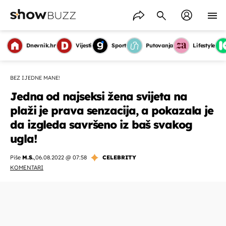
Dnevnik.hr
Vijesti
Sport
Putovanja
Lifestyle
BEZ IJEDNE MANE!
Jedna od najseksi žena svijeta na
plaži je prava senzacija, a pokazala je
da izgleda savršeno iz baš svakog
ugla!
Piše
M.S.
,
06.08.2022 @ 07:58
CELEBRITY
KOMENTARI
OMOGUĆI OBAVIJESTI