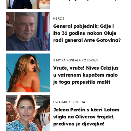
slavilo se uz Olivera i Rozgu
HEROJ
General pobjednik: Gdje i
što 31 godinu nakon Oluje
radi general Ante Gotovina?
S MORA POSLALA POZDRAVE
Vruće, vruće! Nives Celzijus
u vatrenom kupaćem malo
je toga prepustila mašti
EVO KAKO IZGLEDA
Jelena Perčin s kćeri Lotom
stigla na Oliverov trajekt,
predivna je djevojka!