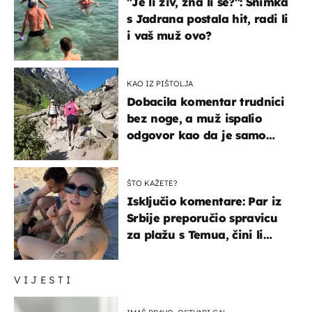
"Je li živ, zna li se?": Snimka
s Jadrana postala hit, radi li
i vaš muž ovo?
KAO IZ PIŠTOLJA
Dobacila komentar trudnici
bez noge, a muž ispalio
odgovor kao da je samo
čekao…
ŠTO KAŽETE?
Isključio komentare: Par iz
Srbije preporučio spravicu
za plažu s Temua, čini li
vam se ovo sigurnim?
VIJESTI