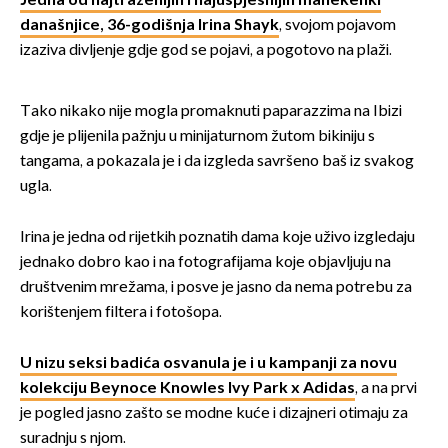
Jedna od najtraženijih i najuspješnijih manekenki
današnjice, 36-godišnja Irina Shayk
, svojom pojavom
izaziva divljenje gdje god se pojavi, a pogotovo na plaži.
Tako nikako nije mogla promaknuti paparazzima na Ibizi
gdje je plijenila pažnju u minijaturnom žutom bikiniju s
tangama, a pokazala je i da izgleda savršeno baš iz svakog
ugla.
Irina je jedna od rijetkih poznatih dama koje uživo izgledaju
jednako dobro kao i na fotografijama koje objavljuju na
društvenim mrežama, i posve je jasno da nema potrebu za
korištenjem filtera i fotošopa.
U nizu seksi badića osvanula je i u kampanji za novu
kolekciju Beynoce Knowles Ivy Park x Adidas
, a na prvi
je pogled jasno zašto se modne kuće i dizajneri otimaju za
suradnju s njom.