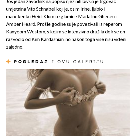
Još jedan zavodnik na popisu njezinih bivših je trgovac
umjetnina Vito Schnabel koji je, osim Irine, ljubio i
manekenku Heidi Klum te glumice Madalinu Gheneu i
Amber Heard. Prošle godine su je povezivali i s reperom
Kanyeom Westom, s kojim se intenzivno družila dok se on
razvodio od Kim Kardashian, no nakon toga više nisu viđeni
zajedno.
POGLEDAJ
I OVU GALERIJU