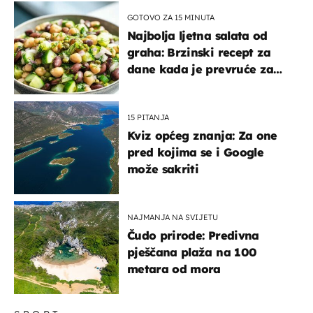
GOTOVO ZA 15 MINUTA
Najbolja ljetna salata od
graha: Brzinski recept za
dane kada je prevruće za
kuhanje
15 PITANJA
Kviz općeg znanja: Za one
pred kojima se i Google
može sakriti
NAJMANJA NA SVIJETU
Čudo prirode: Predivna
pješčana plaža na 100
metara od mora