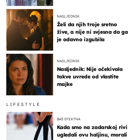
NASLJEDNIK
Želi da njih troje sretno
žive, a nije ni svjesna da ga
je odavno izgubila
NASLJEDNIK
Nasljednik: Nije očekivala
takve uvrede od vlastite
majke
LIFESTYLE
BAŠ EFEKTNA
Kada smo na zadarskoj rivi
ugledali ovu haljinu, morali