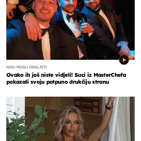
NISU MOGLI ODOLJETI
Ovako ih još niste vidjeli! Suci iz MasterChefa
pokazali svoju potpuno drukčiju stranu