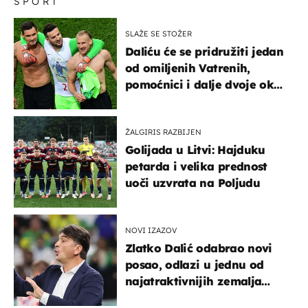
SPORT
SLAŽE SE STOŽER
Daliću će se pridružiti jedan
od omiljenih Vatrenih,
pomoćnici i dalje dvoje oko
ponude
ŽALGIRIS RAZBIJEN
Golijada u Litvi: Hajduku
petarda i velika prednost
uoči uzvrata na Poljudu
NOVI IZAZOV
Zlatko Dalić odabrao novi
posao, odlazi u jednu od
najatraktivnijih zemalja
svijeta