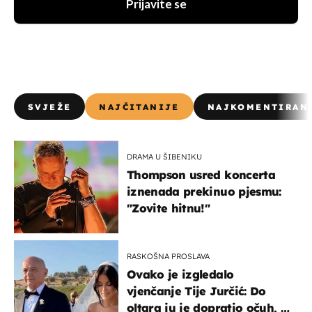
Prijavite se
SVJEŽE
NAJČITANIJE
NAJKOMENTIRAN
DRAMA U ŠIBENIKU
Thompson usred koncerta
iznenada prekinuo pjesmu:
"Zovite hitnu!"
RASKOŠNA PROSLAVA
Ovako je izgledalo
vjenčanje Tije Jurčić: Do
oltara ju je dopratio očuh, a