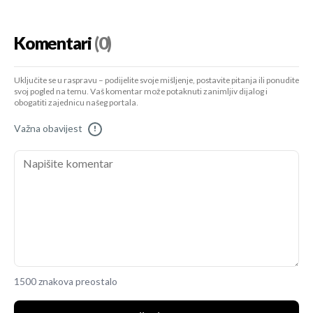
Komentari
(0)
Uključite se u raspravu – podijelite svoje mišljenje, postavite pitanja ili ponudite
svoj pogled na temu. Vaš komentar može potaknuti zanimljiv dijalog i
obogatiti zajednicu našeg portala.
Važna obavijest
!
1500 znakova preostalo