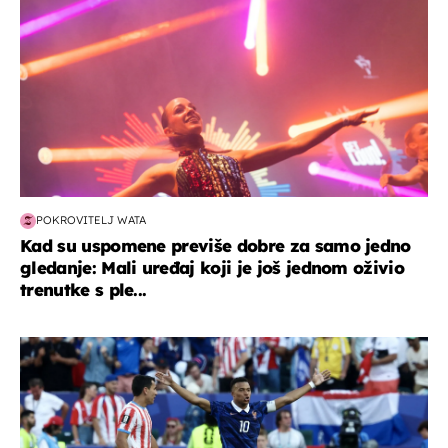
POKROVITELJ WATA
Kad su uspomene previše dobre za samo jedno
gledanje: Mali uređaj koji je još jednom oživio
trenutke s ple...
svjetsko prvenstvo 2026