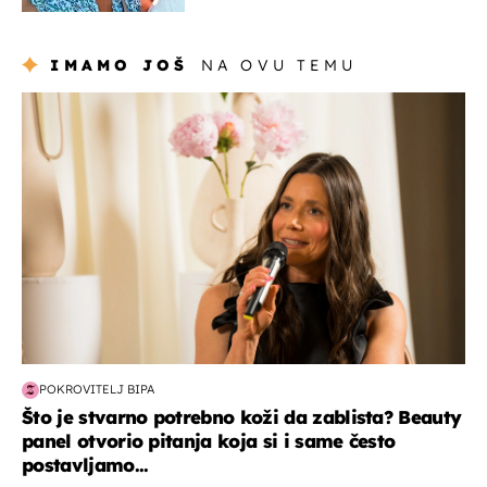
IMAMO JOŠ
NA OVU TEMU
moda & ljepota
POKROVITELJ BIPA
Što je stvarno potrebno koži da zablista? Beauty
panel otvorio pitanja koja si i same često
postavljamo...