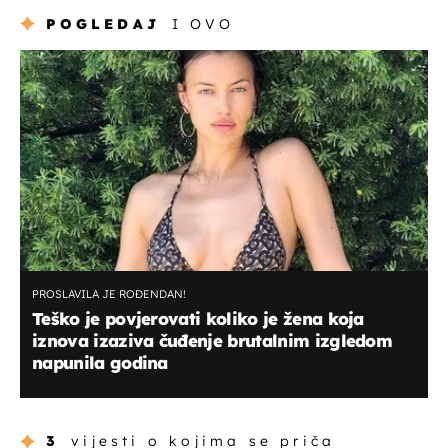
POGLEDAJ
I OVO
PROSLAVILA JE ROĐENDAN!
Teško je povjerovati koliko je žena koja
iznova izaziva čuđenje brutalnim izgledom
napunila godina
3
vijesti o kojima se priča