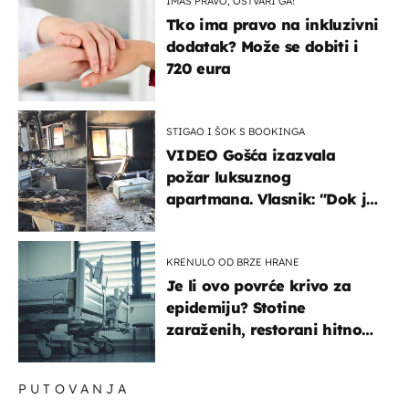
IMAŠ PRAVO, OSTVARI GA!
Tko ima pravo na inkluzivni
dodatak? Može se dobiti i
720 eura
STIGAO I ŠOK S BOOKINGA
VIDEO Gošća izazvala
požar luksuznog
apartmana. Vlasnik: "Dok je
gorjelo, smijali su se, pili i
pokazivali mi srednji prst"
KRENULO OD BRZE HRANE
Je li ovo povrće krivo za
epidemiju? Stotine
zaraženih, restorani hitno
povukli proizvod
PUTOVANJA