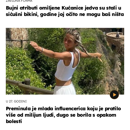
ZAVIDNA FORMA
Bujni atributi omiljene Kućanice jedva su stali u
sićušni bikini, godine joj očito ne mogu baš ništa
U 27. GODINI
Preminula je mlada influencerica koju je pratilo
više od milijun ljudi, dugo se borila s opakom
bolesti