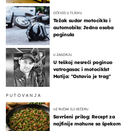
OČEVID U TIJEKU
Težak sudar motocikla i
automobila: Jedna osoba
poginula
U ZAGORJU
U teškoj nesreći poginuo
vatrogasac i motociklst
Matija: "Ostavio je trag"
PUTOVANJA
UZ RUČAK ILI VEČERU
Savršeni prilog: Recept za
najfinije mahune sa špekom