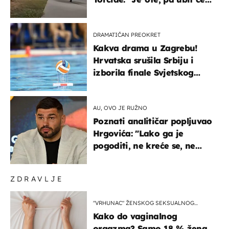
ga!"
DRAMATIČAN PREOKRET
Kakva drama u Zagrebu!
Hrvatska srušila Srbiju i
izborila finale Svjetskog
prvenstva
AU, OVO JE RUŽNO
Poznati analitičar popljuvao
Hrgovića: "Lako ga je
pogoditi, ne kreće se, ne
koristi noge..."
ZDRAVLJE
"VRHUNAC" ŽENSKOG SEKSUALNOG
ISKUSTVA
Kako do vaginalnog
orgazma? Samo 18 % žena