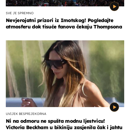
SVE JE SPREMNO
Nevjerojatni prizori iz Imotskog! Pogledajte
atmosferu dok tisuće fanova čekaju Thompsona
UVIJEK BESPRIJEKORNA
Ni na odmoru ne spušta modnu ljestvicu!
Victoria Beckham u bikiniju zasjenila čak i jahtu