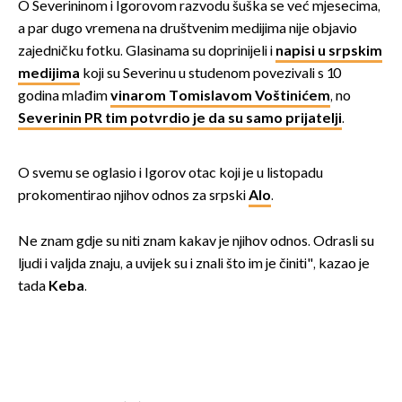
O Severininom i Igorovom razvodu šuška se već mjesecima,
a par dugo vremena na društvenim medijima nije objavio
zajedničku fotku. Glasinama su doprinijeli i
napisi u srpskim
medijima
koji su Severinu u studenom povezivali s 10
godina mlađim
vinarom Tomislavom Voštinićem
, no
Severinin PR tim potvrdio je da su samo prijatelji
.
O svemu se oglasio i Igorov otac koji je u listopadu
prokomentirao njihov odnos za srpski
Alo
.
Ne znam gdje su niti znam kakav je njihov odnos. Odrasli su
ljudi i valjda znaju, a uvijek su i znali što im je činiti", kazao je
tada
Keba
.