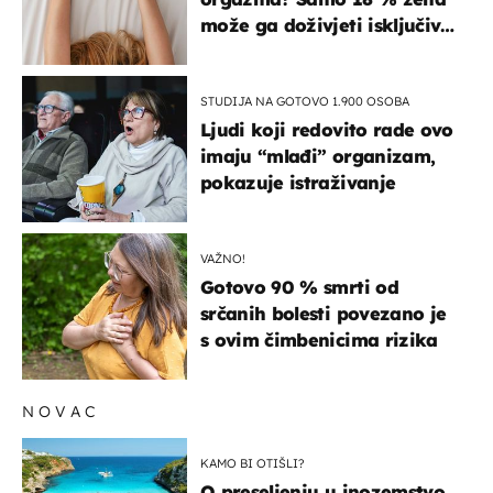
može ga doživjeti isključivo
na ovaj način
STUDIJA NA GOTOVO 1.900 OSOBA
Ljudi koji redovito rade ovo
imaju “mlađi” organizam,
pokazuje istraživanje
VAŽNO!
Gotovo 90 % smrti od
srčanih bolesti povezano je
s ovim čimbenicima rizika
NOVAC
KAMO BI OTIŠLI?
O preseljenju u inozemstvo