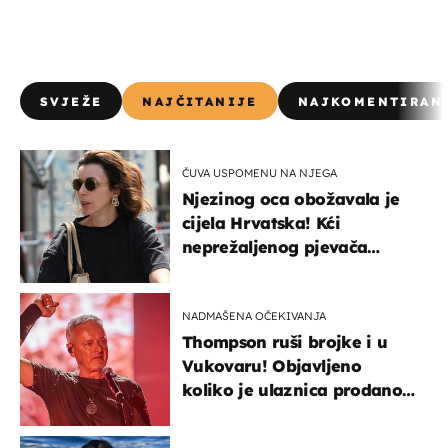
SVJEŽE
NAJČITANIJE
NAJKOMENTIRAN
ČUVA USPOMENU NA NJEGA
Njezinog oca obožavala je
cijela Hrvatska! Kći
neprežaljenog pjevača
projurila špicom na dva
kotača
NADMAŠENA OČEKIVANJA
Thompson ruši brojke i u
Vukovaru! Objavljeno
koliko je ulaznica prodano
u kratkom vremenu