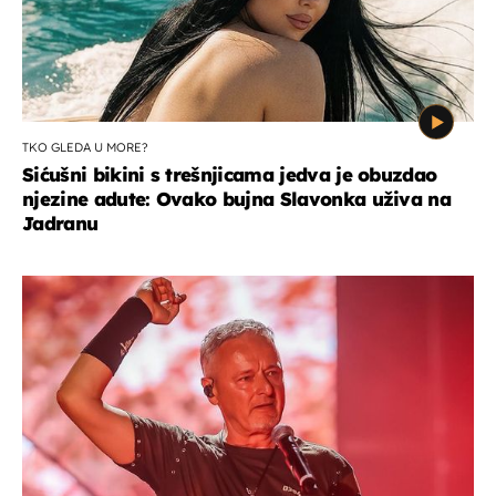
TKO GLEDA U MORE?
Sićušni bikini s trešnjicama jedva je obuzdao
njezine adute: Ovako bujna Slavonka uživa na
Jadranu