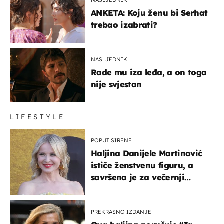
ANKETA: Koju ženu bi Serhat
trebao izabrati?
NASLJEDNIK
Rade mu iza leđa, a on toga
nije svjestan
LIFESTYLE
POPUT SIRENE
Haljina Danijele Martinović
ističe ženstvenu figuru, a
savršena je za večernji
izlazak na moru
PREKRASNO IZDANJE