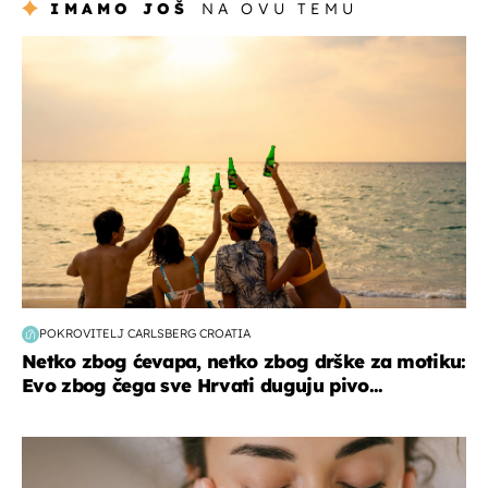
IMAMO JOŠ
NA OVU TEMU
zanimljivosti
POKROVITELJ CARLSBERG CROATIA
Netko zbog ćevapa, netko zbog drške za motiku:
Evo zbog čega sve Hrvati duguju pivo...
moda & ljepota