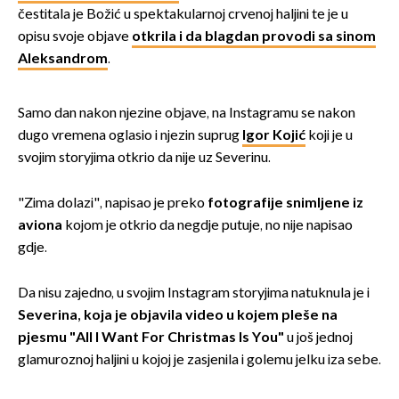
čestitala je Božić u spektakularnoj crvenoj haljini te je u
opisu svoje objave
otkrila i da blagdan provodi sa sinom
Aleksandrom
.
Samo dan nakon njezine objave, na Instagramu se nakon
dugo vremena oglasio i njezin suprug
Igor Kojić
koji je u
svojim storyjima otkrio da nije uz Severinu.
"Zima dolazi", napisao je preko
f
otografije snimljene iz
aviona
kojom je otkrio da negdje putuje, no nije napisao
gdje.
Da nisu zajedno, u svojim Instagram storyjima natuknula je i
Severina, koja je objavila video u kojem pleše na
pjesmu "All I Want For Christmas Is You"
u još jednoj
glamuroznoj haljini u kojoj je zasjenila i golemu jelku iza sebe.