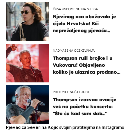
ČUVA USPOMENU NA NJEGA
Njezinog oca obožavala je
cijela Hrvatska! Kći
neprežaljenog pjevača
projurila špicom na dva
kotača
NADMAŠENA OČEKIVANJA
Thompson ruši brojke i u
Vukovaru! Objavljeno
koliko je ulaznica prodano
u kratkom vremenu
PRED 20 TISUĆA LJUDI
Thompson izazvao ovacije
već na početku koncerta:
"Što ću kad sam slab..."
Pjevačica Severina Kojić
svojim pratiteljima na Instagramu