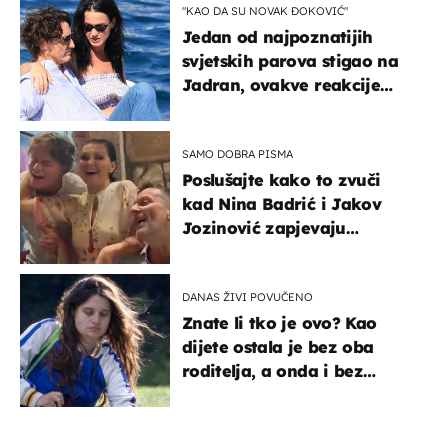
"KAO DA SU NOVAK ĐOKOVIĆ"
Jedan od najpoznatijih
svjetskih parova stigao na
Jadran, ovakve reakcije
vjerojatno nisu očekivali
SAMO DOBRA PISMA
Poslušajte kako to zvuči
kad Nina Badrić i Jakov
Jozinović zapjevaju
Oliverov hit!
DANAS ŽIVI POVUČENO
Znate li tko je ovo? Kao
dijete ostala je bez oba
roditelja, a onda i bez
milijuna koje je trebala
naslijediti