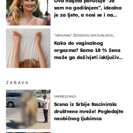
Ova haljina poručuje “Ja
sam na godišnjem”, idealna
je za ljeto, a nosi se i na
zagrebačkoj špici
"VRHUNAC" ŽENSKOG SEKSUALNOG
ISKUSTVA
Kako do vaginalnog
orgazma? Samo 18 % žena
može ga doživjeti isključivo
na ovaj način
ZABAVA
IMPRESIVNO!
Scena iz Srbije fascinirala
društvene mreže! Pogledajte
neobičnog ljubimca