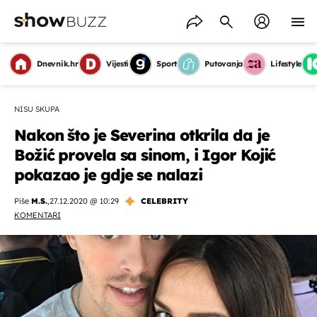
Dnevnik.hr
Vijesti
Sport
Putovanja
Lifestyle
NISU SKUPA
Nakon što je Severina otkrila da je
Božić provela sa sinom, i Igor Kojić
pokazao je gdje se nalazi
Piše
M.S.
,
27.12.2020 @ 10:29
CELEBRITY
KOMENTARI
OMOGUĆI OBAVIJESTI