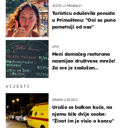
JESTE LI PROBALI?
Turisticu oduševila ponuda
u Primoštenu: "Oni su puno
pametniji od nas"
UPS!
Meni domaćeg restorana
nasmijao društvene mreže!
Za sve je zaslužan
urnebesan naziv jela
VIJESTI
DRAMA U RIJECI
Urušio se balkon kuće, na
njemu bile dvije osobe:
"Život im je visio o koncu"