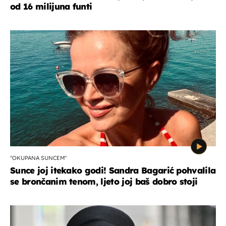
od 16 milijuna funti
"OKUPANA SUNCEM"
Sunce joj itekako godi! Sandra Bagarić pohvalila
se brončanim tenom, ljeto joj baš dobro stoji