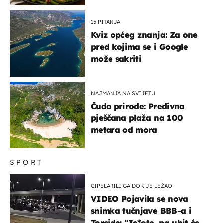
15 PITANJA
Kviz općeg znanja: Za one
pred kojima se i Google
može sakriti
NAJMANJA NA SVIJETU
Čudo prirode: Predivna
pješčana plaža na 100
metara od mora
SPORT
CIPELARILI GA DOK JE LEŽAO
VIDEO Pojavila se nova
snimka tučnjave BBB-a i
Torcide: "Je*ote, pa ubit će