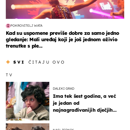
POKROVITELJ WATA
Kad su uspomene previše dobre za samo jedno
gledanje: Mali uređaj koji je još jednom oživio
trenutke s ple...
SVI
ČITAJU OVO
TV
DALEKI GRAD
Ima tek šest godina, a već
je jedan od
najnagrađivanijih dječjih
glumaca
NASLJEDNIK