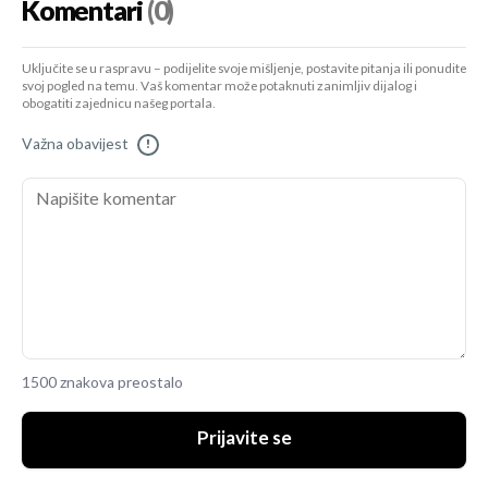
Komentari
(0)
Uključite se u raspravu – podijelite svoje mišljenje, postavite pitanja ili ponudite
svoj pogled na temu. Vaš komentar može potaknuti zanimljiv dijalog i
obogatiti zajednicu našeg portala.
Važna obavijest
!
1500 znakova preostalo
Prijavite se