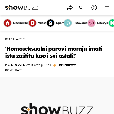
Dnevnik.hr
Vijesti
Sport
Putovanja
Lifestyle
BRAD U AKCIJI
'Homoseksualni parovi moraju imati
istu zaštitu kao i svi ostali!'
Piše
M.O./VLM
,
02.11.2012 @ 10:13
CELEBRITY
KOMENTARI
OMOGUĆI OBAVIJESTI