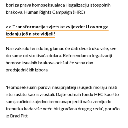
bori za prava homoseksualaca i legalizaciju istospolnih
brakova, Human Rights Campaign (HRC).
>> Transformacija svjetske zvijezde: U ovom ga
izdanju još niste vidjeli!
Na svaki uloženi dolar, glumac će dati dvostruko više, sve
do sume od sto tisuća dolara. Referendum o legalizaciji
homoseksualnih brakova održat će se na dan
predsjedničkih izbora.
'Homoseksualni parovi, naši prijatelji i susjedi, moraju imati
istu zaštitu kao i svi ostali. Dajte odmah fondu HRC kao što
sam ja učinio i zajedno ćemo unaprijediti našu zemlju do
trenutka kada više neće biti građana drugog reda', poručio
je Brad Pitt.