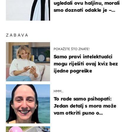
ugledali ovu haljinu, morali
smo doznati odakle je –
košta samo 18 eura
ZABAVA
POKAŽITE ŠTO ZNATE!
Samo pravi intelektualci
mogu riješiti ovaj kviz bez
ijedne pogreške
HMM…
To rade samo psihopati:
Jedan detalj s mora može
vam otkriti puno o
prijateljima