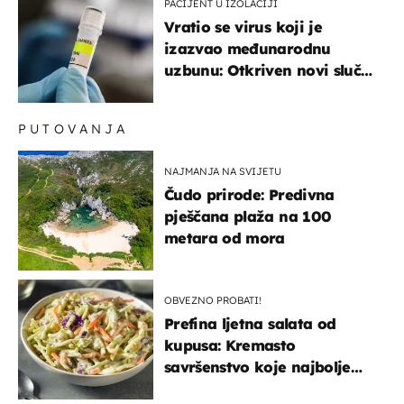
PACIJENT U IZOLACIJI
Vratio se virus koji je
izazvao međunarodnu
uzbunu: Otkriven novi slučaj
u Europi
PUTOVANJA
NAJMANJA NA SVIJETU
Čudo prirode: Predivna
pješčana plaža na 100
metara od mora
OBVEZNO PROBATI!
Prefina ljetna salata od
kupusa: Kremasto
savršenstvo koje najbolje
paše uz pečeno meso