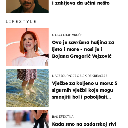
i zahtjeva da učini nešto
LIFESTYLE
U NOJ NIJE VRUĆE
Ovo je savršena haljina za
ljeto i more - nosi je i
Bojana Gregorić Vejzović
NAJSIGURNIJI OBLIK REKREACIJE
Vježbe za koljeno u moru: 5
sigurnih vježbi koje mogu
smanjiti bol i poboljšati
pokretljivost
BAŠ EFEKTNA
Kada smo na zadarskoj rivi