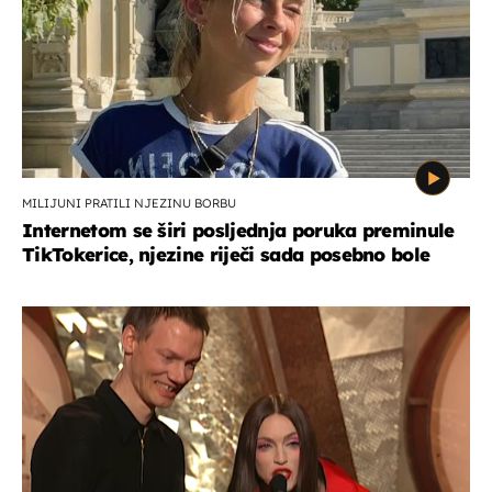
MILIJUNI PRATILI NJEZINU BORBU
Internetom se širi posljednja poruka preminule
TikTokerice, njezine riječi sada posebno bole