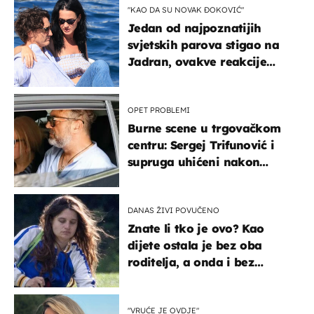
"KAO DA SU NOVAK ĐOKOVIĆ"
Jedan od najpoznatijih
svjetskih parova stigao na
Jadran, ovakve reakcije
vjerojatno nisu očekivali
OPET PROBLEMI
Burne scene u trgovačkom
centru: Sergej Trifunović i
supruga uhićeni nakon
svađe!
DANAS ŽIVI POVUČENO
Znate li tko je ovo? Kao
dijete ostala je bez oba
roditelja, a onda i bez
milijuna koje je trebala
naslijediti
"VRUĆE JE OVDJE"