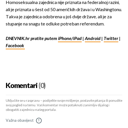
Homoseksualna zajednica nije priznata na federalnoj razini,
ali je priznata u šest od 50 američkih država i u Washingtonu.
Takva je zajednica odobrena u još dvije države, ali je za
stupanje na snagu te odluke potreban referendum.
DNEVNIK.hr pratite putem
iPhone/iPad
|
Android
|
Twitter
|
Facebook
Komentari
(0)
Uključite se u raspravu – podijelite svoje mišljenje, postavite pitanja ili ponudite
svoj pogled na temu. Vaš komentar može potaknuti zanimljiv dijalog i
obogatiti zajednicu našeg portala.
Važna obavijest
!