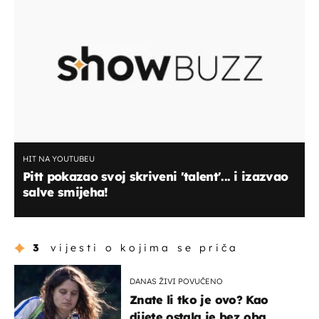
HIT NA YOUTUBEU
Pitt pokazao svoj skriveni 'talent'... i izazvao
salve smijeha!
3
vijesti o kojima se priča
DANAS ŽIVI POVUČENO
Znate li tko je ovo? Kao
dijete ostala je bez oba