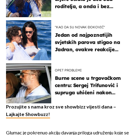
roditelja, a onda i bez
milijuna koje je trebala
naslijediti
"KAO DA SU NOVAK ĐOKOVIĆ"
Jedan od najpoznatijih
svjetskih parova stigao na
Jadran, ovakve reakcije
vjerojatno nisu očekivali
OPET PROBLEMI
Burne scene u trgovačkom
centru: Sergej Trifunović i
supruga uhićeni nakon
svađe!
Prozujite s nama kroz sve showbizz vijesti dana –
Lajkajte Showbuzz!
Glumac je pokrenuo akciju davanja priloga udruženju koje se