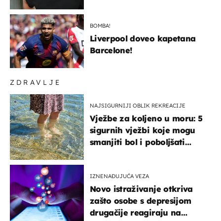
BOMBA!
Liverpool doveo kapetana
Barcelone!
ZDRAVLJE
NAJSIGURNIJI OBLIK REKREACIJE
Vježbe za koljeno u moru: 5
sigurnih vježbi koje mogu
smanjiti bol i poboljšati
pokretljivost
IZNENAĐUJUĆA VEZA
Novo istraživanje otkriva
zašto osobe s depresijom
drugačije reagiraju na