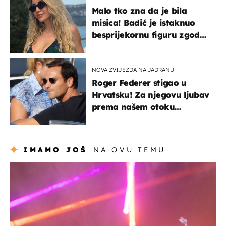
Malo tko zna da je bila
misica! Badić je istaknuo
besprijekornu figuru zgodne
voditeljice
NOVA ZVIJEZDA NA JADRANU
Roger Federer stigao u
Hrvatsku! Za njegovu ljubav
prema našem otoku
zaslužan je jedan poznati
Hrvat
IMAMO JOŠ
NA OVU TEMU
kultura & zabava