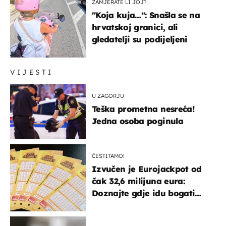
ZAMJERATE LI JOJ?
"Koja kuja…": Snašla se na
hrvatskoj granici, ali
gledatelji su podijeljeni
VIJESTI
U ZAGORJU
Teška prometna nesreća!
Jedna osoba poginula
ČESTITAMO!
Izvučen je Eurojackpot od
čak 32,6 milijuna eura:
Doznajte gdje idu bogati
dobitci u Hrvatskoj