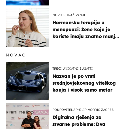
lajkove
NOVO ISTRAŽIVANJE
Hormonska terapija u
menopauzi: Žene koje je
koriste imaju znatno manji
rizik od ovoga
NOVAC
TREĆI UNIKATNI BUGATTI
Nazvan je po vrsti
srednjovjekovnog viteškog
konja i visok samo metar
POKROVITELJ PHILIP MORRIS ZAGREB
Digitalna rješenja za
stvarne probleme: Dva