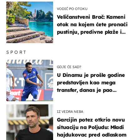
VODIČ PO OTOKU
Veličanstveni Brač: Kameni
otok na kojem ćete pronaći
pustinju, predivne plaže i
uzbudljivu hranu
SPORT
GDJE ĆE SAD?
U Dinamu je prošle godine
predstavljen kao mega
transfer, danas je pao
najniže u karijeri
IZ VEDRA NEBA
Garcijin potez otkrio novu
situaciju na Poljudu: Mladi
hajdukovac pred odlaskom