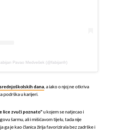
 Fabijan Pavao Medvešek (@fabijanfr)
d srednjoškolskih dana
, a iako o njoj ne otkriva
a podrška u karijeri.
e lice zvuči poznato"
u kojem se natjecao i
ovu šarmu, ali i mišićavom tijelu, tada nije
a ga je kao članica žirija favorizirala bez zadrške i