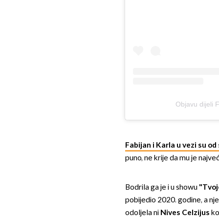
Objavu dijeli
Fabijan i Karla u vezi su o
puno, ne krije da mu je najveć
Bodrila ga je i u showu
"Tvoj
pobijedio 2020. godine, a njeg
odoljela ni
Nives Celzijus
koj