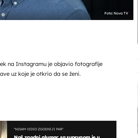
Foto: Nova TV
k na Instagramu je objavio fotografije
e uz koje je otkrio da se ženi.
"NISAM VIDIO ZGODNIJI PAR"
Naš zgodni glumac sa suprugom je u