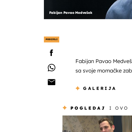
Fabijan Pavao Medvešek
PODIJELI
Fabijan Pavao Medveše
sa svoje momačke zabav
GALERIJA
POGLEDAJ
I OVO