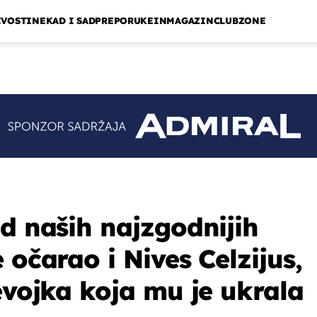
IVOSTI
NEKAD I SAD
PREPORUKE
INMAGAZIN
CLUBZONE
od naših najzgodnijih
 očarao i Nives Celzijus,
evojka koja mu je ukrala