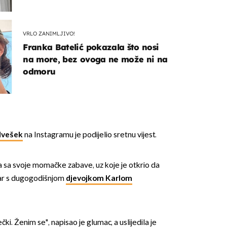
VRLO ZANIMLJIVO!
Franka Batelić pokazala što nosi
na more, bez ovoga ne može ni na
odmoru
dvešek
na Instagramu je podijelio sretnu vijest.
ja sa svoje momačke zabave, uz koje je otkrio da
tar s dugogodišnjom
djevojkom Karlom
čki. Ženim se", napisao je glumac, a uslijedila je