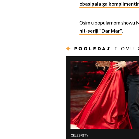
obasipala ga komplimentim
Osim u popularnom showu Nove
hit-seriji "Dar Mar"
.
POGLEDAJ
I OVU
CELEBRITY