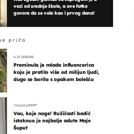
vezi od srednje škole, a ove fotke
govore da se vole kao i prvog dana!
 se priča
U 27. GODINI
Preminula je mlada influencerica
koju je pratilo više od milijun ljudi,
dugo se borila s opakom bolešću
"UUUUUUFFFF"
Vau, koje noge! Ružičasti badić
istaknuo je najbolje adute Maje
Šuput