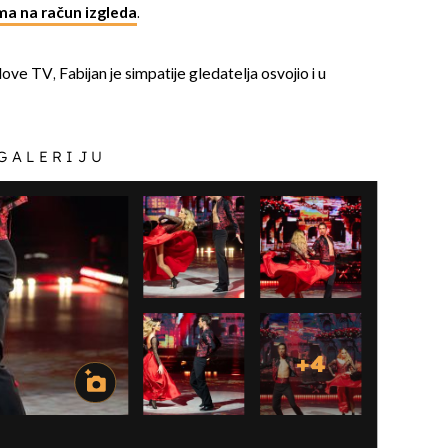
a na račun izgleda
.
 TV, Fabijan je simpatije gledatelja osvojio i u
 GALERIJU
+
4