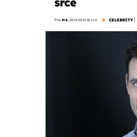
srce
CELEBRITY
Piše
M.S.
,
18.04.2022 @ 11:11