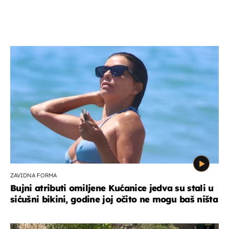
ZAVIDNA FORMA
Bujni atributi omiljene Kućanice jedva su stali u
sićušni bikini, godine joj očito ne mogu baš ništa