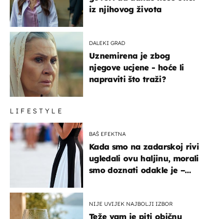
iz njihovog života
DALEKI GRAD
Uznemirena je zbog
njegove ucjene - hoće li
napraviti što traži?
LIFESTYLE
BAŠ EFEKTNA
Kada smo na zadarskoj rivi
ugledali ovu haljinu, morali
smo doznati odakle je –
košta samo 18 eura
NIJE UVIJEK NAJBOLJI IZBOR
Teže vam je piti običnu