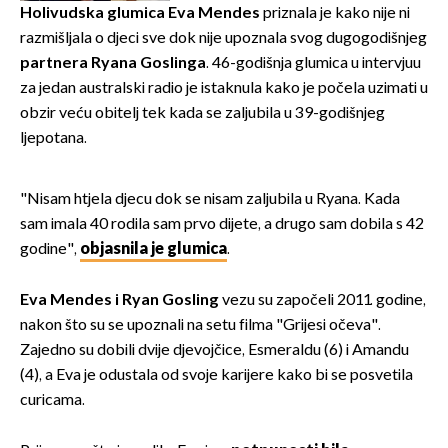
Holivudska glumica Eva Mendes
priznala je kako nije ni
razmišljala o djeci sve dok nije upoznala svog dugogodišnjeg
partnera Ryana Goslinga
. 46-godišnja glumica u intervjuu
za jedan australski radio je istaknula kako je počela uzimati u
obzir veću obitelj tek kada se zaljubila u 39-godišnjeg
ljepotana.
"Nisam htjela djecu dok se nisam zaljubila u Ryana. Kada
sam imala 40 rodila sam prvo dijete, a drugo sam dobila s 42
godine",
objasnila je glumica
.
Eva Mendes i Ryan Gosling
vezu su započeli 2011. godine,
nakon što su se upoznali na setu filma "Grijesi očeva".
Zajedno su dobili dvije djevojčice, Esmeraldu (6) i Amandu
(4), a Eva je odustala od svoje karijere kako bi se posvetila
curicama.