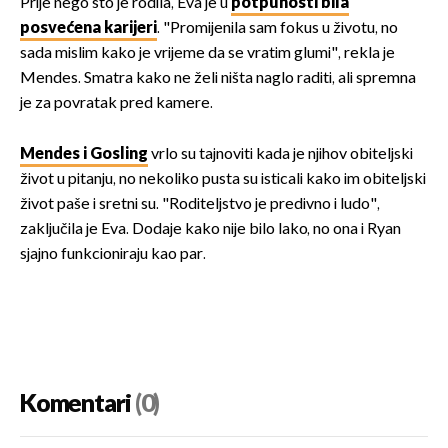
Prije nego što je rodila, Eva je u
potpunosti bila
posvećena karijeri
. "Promijenila sam fokus u životu, no
sada mislim kako je vrijeme da se vratim glumi", rekla je
Mendes. Smatra kako ne želi ništa naglo raditi, ali spremna
je za povratak pred kamere.
Mendes i Gosling
vrlo su tajnoviti kada je njihov obiteljski
život u pitanju, no nekoliko pusta su isticali kako im obiteljski
život paše i sretni su. "Roditeljstvo je predivno i ludo",
zaključila je Eva. Dodaje kako nije bilo lako, no ona i Ryan
sjajno funkcioniraju kao par.
Komentari
(0)