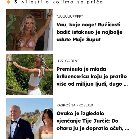
3
vijesti o kojima se priča
"UUUUUUFFFF"
Vau, koje noge! Ružičasti
badić istaknuo je najbolje
adute Maje Šuput
U 27. GODINI
Preminula je mlada
influencerica koju je pratilo
više od milijun ljudi, dugo se
borila s opakom bolesti
RASKOŠNA PROSLAVA
Ovako je izgledalo
vjenčanje Tije Jurčić: Do
oltara ju je dopratio očuh, a
slavilo se uz Olivera i Rozgu