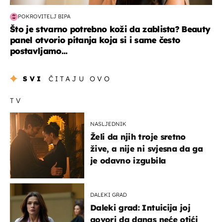
POKROVITELJ BIPA
Što je stvarno potrebno koži da zablista? Beauty
panel otvorio pitanja koja si i same često
postavljamo...
SVI
ČITAJU OVO
TV
NASLJEDNIK
Želi da njih troje sretno
žive, a nije ni svjesna da ga
je odavno izgubila
DALEKI GRAD
Daleki grad: Intuicija joj
govori da danas neće otići