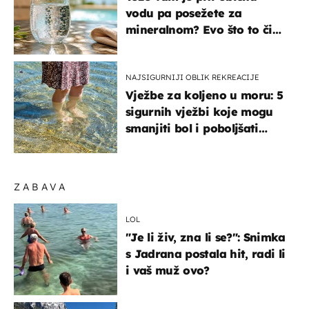
vodu pa posežete za
mineralnom? Evo što to čini
organizmu
NAJSIGURNIJI OBLIK REKREACIJE
Vježbe za koljeno u moru: 5
sigurnih vježbi koje mogu
smanjiti bol i poboljšati
pokretljivost
ZABAVA
LOL
"Je li živ, zna li se?": Snimka
s Jadrana postala hit, radi li
i vaš muž ovo?