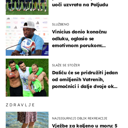
uoči uzvrata na Poljudu
SLUŽBENO
Vinicius donio konačnu
odluku, oglasio se
emotivnom porukom:
"Hvala vam svima"
SLAŽE SE STOŽER
Daliću će se pridružiti jedan
od omiljenih Vatrenih,
pomoćnici i dalje dvoje oko
ponude
ZDRAVLJE
NAJSIGURNIJI OBLIK REKREACIJE
Vježbe za koljeno u moru: 5