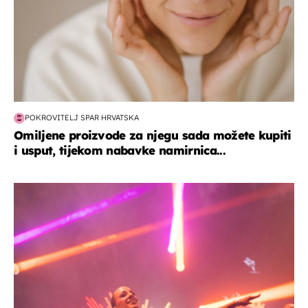
POKROVITELJ SPAR HRVATSKA
Omiljene proizvode za njegu sada možete kupiti
i usput, tijekom nabavke namirnica...
kultura & zabava