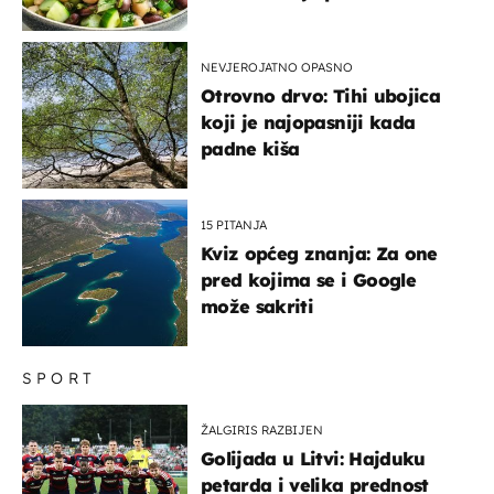
kuhanje
NEVJEROJATNO OPASNO
Otrovno drvo: Tihi ubojica
koji je najopasniji kada
padne kiša
15 PITANJA
Kviz općeg znanja: Za one
pred kojima se i Google
može sakriti
SPORT
ŽALGIRIS RAZBIJEN
Golijada u Litvi: Hajduku
petarda i velika prednost