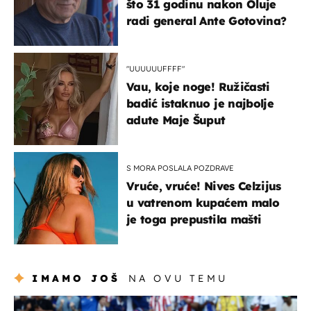
što 31 godinu nakon Oluje
radi general Ante Gotovina?
"UUUUUUFFFF"
Vau, koje noge! Ružičasti
badić istaknuo je najbolje
adute Maje Šuput
S MORA POSLALA POZDRAVE
Vruće, vruće! Nives Celzijus
u vatrenom kupaćem malo
je toga prepustila mašti
IMAMO JOŠ
NA OVU TEMU
svjetsko prvenstvo 2026