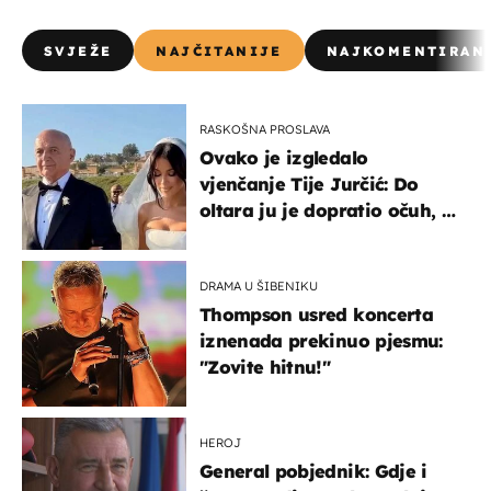
SVJEŽE
NAJČITANIJE
NAJKOMENTIRAN
RASKOŠNA PROSLAVA
Ovako je izgledalo
vjenčanje Tije Jurčić: Do
oltara ju je dopratio očuh, a
slavilo se uz Olivera i Rozgu
DRAMA U ŠIBENIKU
Thompson usred koncerta
iznenada prekinuo pjesmu:
"Zovite hitnu!"
HEROJ
General pobjednik: Gdje i