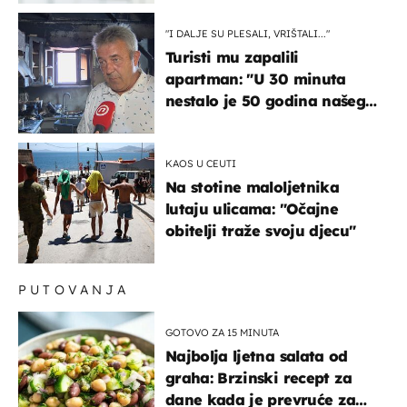
"I DALJE SU PLESALI, VRIŠTALI..."
Turisti mu zapalili
apartman: "U 30 minuta
nestalo je 50 godina našeg
života, supruga i ja ne
možemo oka sklopiti"
KAOS U CEUTI
Na stotine maloljetnika
lutaju ulicama: "Očajne
obitelji traže svoju djecu"
PUTOVANJA
GOTOVO ZA 15 MINUTA
Najbolja ljetna salata od
graha: Brzinski recept za
dane kada je prevruće za