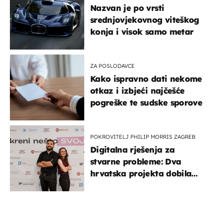
Nazvan je po vrsti
srednjovjekovnog viteškog
konja i visok samo metar
ZA POSLODAVCE
Kako ispravno dati nekome
otkaz i izbjeći najčešće
pogreške te sudske sporove
POKROVITELJ PHILIP MORRIS ZAGREB
Digitalna rješenja za
stvarne probleme: Dva
hrvatska projekta dobila
potporu za razvoj