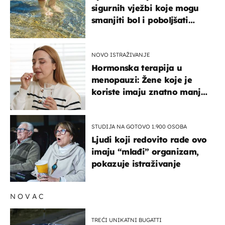
sigurnih vježbi koje mogu
smanjiti bol i poboljšati
pokretljivost
NOVO ISTRAŽIVANJE
Hormonska terapija u
menopauzi: Žene koje je
koriste imaju znatno manji
rizik od ovoga
STUDIJA NA GOTOVO 1.900 OSOBA
Ljudi koji redovito rade ovo
imaju “mlađi” organizam,
pokazuje istraživanje
NOVAC
TREĆI UNIKATNI BUGATTI