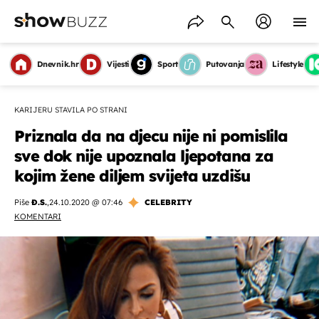
Dnevnik.hr
Vijesti
Sport
Putovanja
Lifestyle
KARIJERU STAVILA PO STRANI
Priznala da na djecu nije ni pomislila
sve dok nije upoznala ljepotana za
kojim žene diljem svijeta uzdišu
Piše
Đ.S.
,
24.10.2020 @ 07:46
CELEBRITY
KOMENTARI
OMOGUĆI OBAVIJESTI