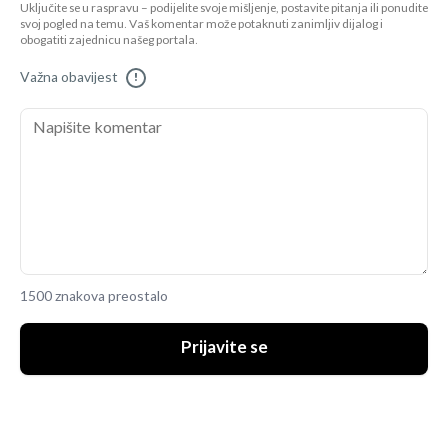
Uključite se u raspravu – podijelite svoje mišljenje, postavite pitanja ili ponudite
svoj pogled na temu. Vaš komentar može potaknuti zanimljiv dijalog i
obogatiti zajednicu našeg portala.
Važna obavijest
!
1500 znakova preostalo
Prijavite se