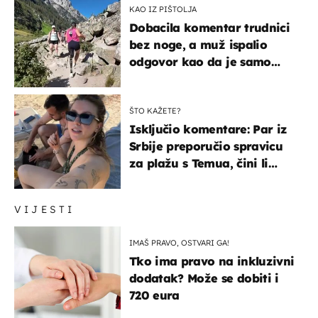
KAO IZ PIŠTOLJA
Dobacila komentar trudnici
bez noge, a muž ispalio
odgovor kao da je samo
čekao…
ŠTO KAŽETE?
Isključio komentare: Par iz
Srbije preporučio spravicu
za plažu s Temua, čini li
vam se ovo sigurnim?
VIJESTI
IMAŠ PRAVO, OSTVARI GA!
Tko ima pravo na inkluzivni
dodatak? Može se dobiti i
720 eura