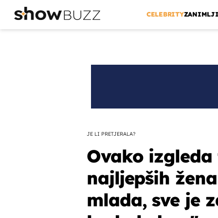
CELEBRITY
ZANIMLJ
JE LI PRETJERALA?
Ovako izgleda 
najljepših žena 
mlada, sve je z