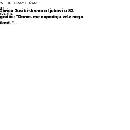
"NIKOME NISAM DUŽAN"
na
Ibrica Jusić iskreno o ljubavi u 82.
ivanja
godini: "Danas me napadaju više nego
ikad..."...
a