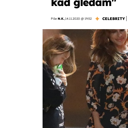
kad gledam"
CELEBRITY
Piše
N.K.
,
14.11.2020 @ 19:52