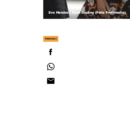
Eva Mendes i Ryan Gosling (Foto: Profimedia)
PODIJELI