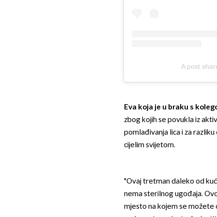
A post sha
Eva koja je u braku s kol
zbog kojih se povukla iz aktiv
pomlađivanja lica i za razliku 
cijelim svijetom.
"Ovaj tretman daleko od kuć
nema sterilnog ugođaja. Ovo j
mjesto na kojem se možete op