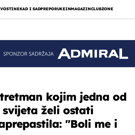
IVOSTI
NEKAD I SAD
PREPORUKE
INMAGAZIN
CLUBZONE
tretman kojim jedna od
svijeta želi ostati
aprepastila: "Boli me i