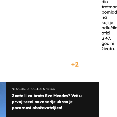
dio
tretma
pomlađ
na
koji je
odlučil
otići
u 47.
godini
života.
2
NE SKIDAJU POGLEDE S NJEGA
Znate li za brata Eve Mendes? Već u
prvoj sceni nove serije ukrao je
pozornost obožavateljica!