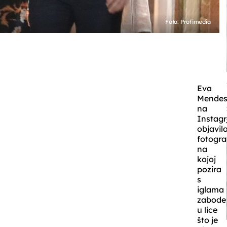
Foto: Profimedia
Eva
Mende
na
Instag
objavil
fotogra
na
kojoj
pozira
s
iglama
zabode
u lice
što je