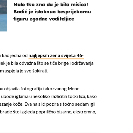
Malo tko zna da je bila misica!
Badić je istaknuo besprijekornu
figuru zgodne voditeljice
OMOGUĆI OBAVIJESTI
i kao jedna od
najljepših žena svijeta 46-
jek je bila odvažna što se tiče brige i održavanja
m uspjela je sve šokirati.
u objavila fotografiju takozvanog Mono
bode iglama u nekoliko različitih točki lica, kako
ezanje kože. Eva na slici pozira s točno sedam igli
brade što izgleda poprilično bizarno, ekstremno,