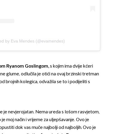
red by Eva Mendes (@evamendes)
egom Ryanom Goslingom
,
s kojim ima dvije kćeri
ne glume, odlučila je otići na ovaj brzinski tretman
od brojnih kolegica, odvažila se to i podijeliti s
e je nevjerojatan. Nema ureda s lošom rasvjetom,
e moj način i vrijeme za uljepšavanje. Ovo je
ustiti dok vas muče najbolji od najboljih. Ovo je