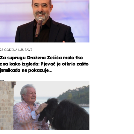
28 GODINA LJUBAVI
Za suprugu Dražena Zečića malo tko
s
zna kako izgleda: Pjevač je otkrio zašto
ramu
je nikada ne pokazuje...
a
fiju
nima