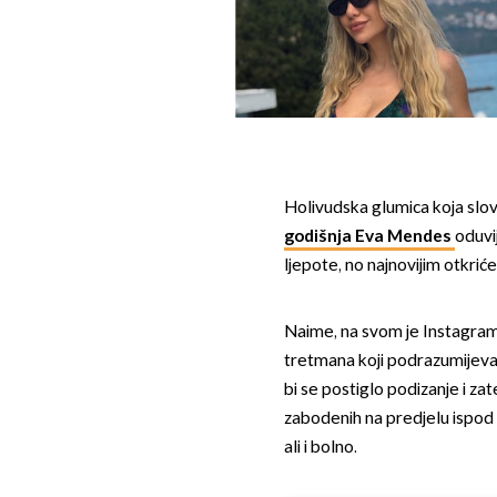
Holivudska glumica koja slov
godišnja Eva Mendes
oduvi
ljepote, no najnovijim otkriće
Naime, na svom je Instagram
tretmana koji podrazumijeva u
bi se postiglo podizanje i zat
zabodenih na predjelu ispod 
ali i bolno.