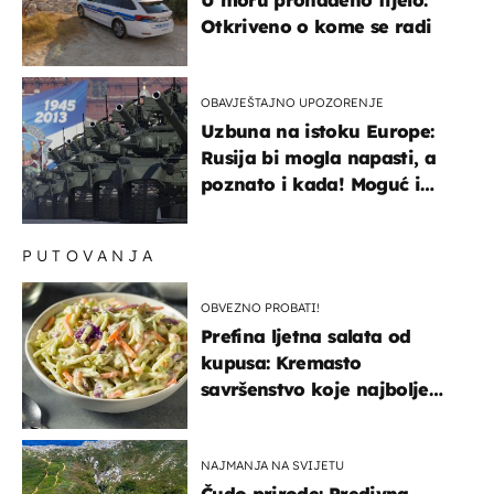
Otkriveno o kome se radi
OBAVJEŠTAJNO UPOZORENJE
Uzbuna na istoku Europe:
Rusija bi mogla napasti, a
poznato i kada! Moguć i
kopneni upad u članicu
NATO-a
PUTOVANJA
OBVEZNO PROBATI!
Prefina ljetna salata od
kupusa: Kremasto
savršenstvo koje najbolje
paše uz pečeno meso
NAJMANJA NA SVIJETU
Čudo prirode: Predivna