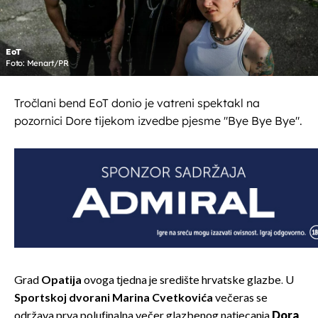
EoT
Foto: Menart/PR
Tročlani bend EoT donio je vatreni spektakl na
pozornici Dore tijekom izvedbe pjesme "Bye Bye Bye".
Grad
Opatija
ovoga tjedna je središte hrvatske glazbe. U
Sportskoj dvorani Marina Cvetkovića
večeras se
održava prva polufinalna večer glazbenog natjecanja
Dora