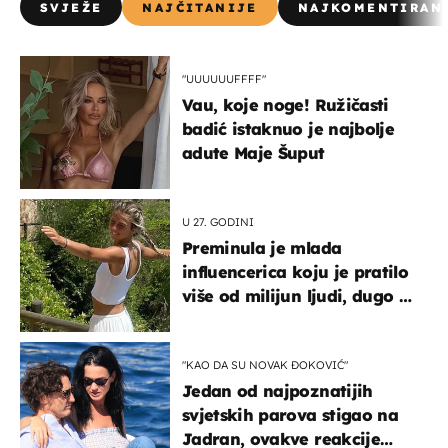
SVJEŽE
NAJČITANIJE
NAJKOMENTIRAN
"UUUUUUFFFF"
Vau, koje noge! Ružičasti
badić istaknuo je najbolje
adute Maje Šuput
U 27. GODINI
Preminula je mlada
influencerica koju je pratilo
više od milijun ljudi, dugo se
borila s opakom bolešću
"KAO DA SU NOVAK ĐOKOVIĆ"
Jedan od najpoznatijih
svjetskih parova stigao na
Jadran, ovakve reakcije