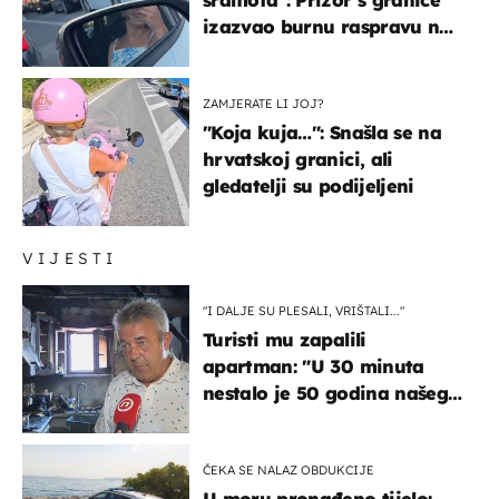
izazvao burnu raspravu na
društvenim mrežama
ZAMJERATE LI JOJ?
"Koja kuja…": Snašla se na
hrvatskoj granici, ali
gledatelji su podijeljeni
VIJESTI
"I DALJE SU PLESALI, VRIŠTALI..."
Turisti mu zapalili
apartman: "U 30 minuta
nestalo je 50 godina našeg
života, supruga i ja ne
možemo oka sklopiti"
ČEKA SE NALAZ OBDUKCIJE
U moru pronađeno tijelo: