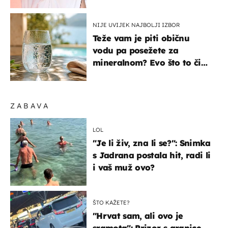
NIJE UVIJEK NAJBOLJI IZBOR
Teže vam je piti običnu
vodu pa posežete za
mineralnom? Evo što to čini
organizmu
ZABAVA
LOL
"Je li živ, zna li se?": Snimka
s Jadrana postala hit, radi li
i vaš muž ovo?
ŠTO KAŽETE?
"Hrvat sam, ali ovo je
sramota": Prizor s granice