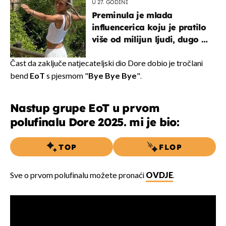
U 27. GODINI
Preminula je mlada
influencerica koju je pratilo
više od milijun ljudi, dugo se
borila s opakom bolešću
Čast da zaključe natjecateljski dio Dore dobio je tročlani
bend
EoT
s pjesmom "
Bye Bye Bye
".
Nastup grupe EoT u prvom
polufinalu Dore 2025. mi je bio:
TOP
FLOP
Sve o prvom polufinalu možete pronaći
OVDJE
.