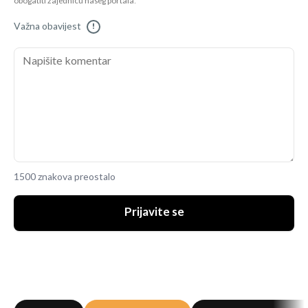
obogatiti zajednicu našeg portala.
Važna obavijest
!
1500 znakova preostalo
Prijavite se