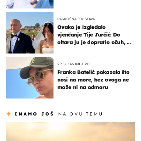
vjerojatno nisu očekivali
RASKOŠNA PROSLAVA
Ovako je izgledalo
vjenčanje Tije Jurčić: Do
oltara ju je dopratio očuh, a
slavilo se uz Olivera i Rozgu
VRLO ZANIMLJIVO!
Franka Batelić pokazala što
nosi na more, bez ovoga ne
može ni na odmoru
IMAMO JOŠ
NA OVU TEMU
zanimljivosti