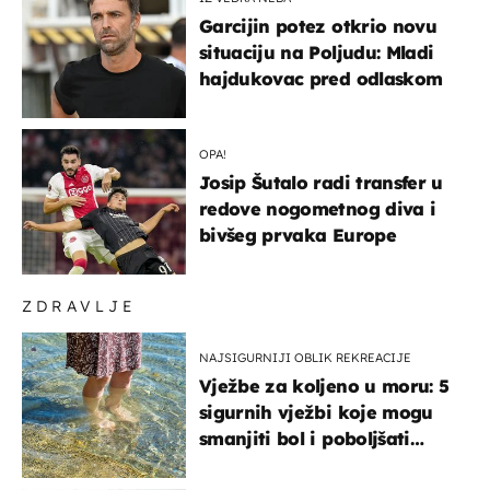
Garcijin potez otkrio novu
situaciju na Poljudu: Mladi
hajdukovac pred odlaskom
OPA!
Josip Šutalo radi transfer u
redove nogometnog diva i
bivšeg prvaka Europe
ZDRAVLJE
NAJSIGURNIJI OBLIK REKREACIJE
Vježbe za koljeno u moru: 5
sigurnih vježbi koje mogu
smanjiti bol i poboljšati
pokretljivost