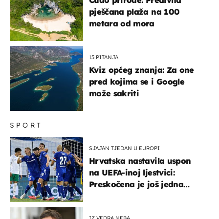
pješčana plaža na 100
metara od mora
15 PITANJA
Kviz općeg znanja: Za one
pred kojima se i Google
može sakriti
SPORT
SJAJAN TJEDAN U EUROPI
Hrvatska nastavila uspon
na UEFA-inoj ljestvici:
Preskočena je još jedna
država
IZ VEDRA NEBA