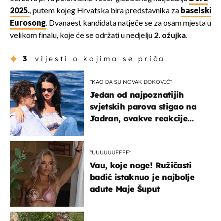
2025.
, putem kojeg Hrvatska bira predstavnika za
baselski
Eurosong
. Dvanaest kandidata natječe se za osam mjesta u
velikom finalu, koje će se održati u nedjelju
2. ožujka
.
3
vijesti o kojima se priča
"KAO DA SU NOVAK ĐOKOVIĆ"
Jedan od najpoznatijih
svjetskih parova stigao na
Jadran, ovakve reakcije
vjerojatno nisu očekivali
"UUUUUUFFFF"
Vau, koje noge! Ružičasti
badić istaknuo je najbolje
adute Maje Šuput