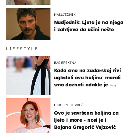
NASLJEDNIK
Nasljednik: Ljuta je na njega
i zahtjeva da učini nešto
LIFESTYLE
BAŠ EFEKTNA
Kada smo na zadarskoj rivi
ugledali ovu haljinu, morali
smo doznati odakle je –
košta samo 18 eura
U NOJ NIJE VRUĆE
Ovo je savršena haljina za
ljeto i more - nosi je i
Bojana Gregorić Vejzović