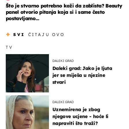
Što je stvarno potrebno koži da zablista? Beauty
panel otvorio pitanja koja si i same često
postavljamo...
SVI
ČITAJU OVO
TV
DALEKI GRAD
Daleki grad: Jako je ljuta
jer se miješa u njezine
stvari
DALEKI GRAD
Uznemirena je zbog
njegove ucjene - hoće li
napraviti što traži?