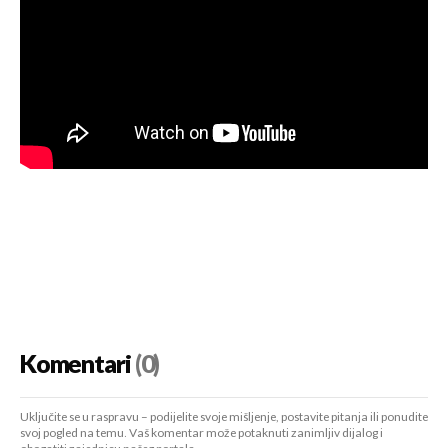
Komentari
(0)
Uključite se u raspravu – podijelite svoje mišljenje, postavite pitanja ili ponudite
svoj pogled na temu. Vaš komentar može potaknuti zanimljiv dijalog i