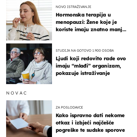
NOVO ISTRAŽIVANJE
Hormonska terapija u
menopauzi: Žene koje je
koriste imaju znatno manji
rizik od ovoga
STUDIJA NA GOTOVO 1.900 OSOBA
Ljudi koji redovito rade ovo
imaju “mlađi” organizam,
pokazuje istraživanje
NOVAC
ZA POSLODAVCE
Kako ispravno dati nekome
otkaz i izbjeći najčešće
pogreške te sudske sporove