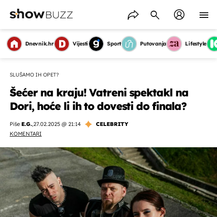
Dnevnik.hr
Vijesti
Sport
Putovanja
Lifestyle
SLUŠAMO IH OPET?
Šećer na kraju! Vatreni spektakl na
Dori, hoće li ih to dovesti do finala?
Piše
E.G.
,
27.02.2025 @ 21:14
CELEBRITY
KOMENTARI
OMOGUĆI OBAVIJESTI