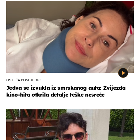
OSJEĆA POSLJEDICE
Jedva se izvukla iz smrskanog auta: Zvijezda
kino-hita otkrila detalje teške nesreće