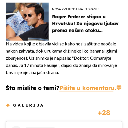
NOVA ZVIJEZDA NA JADRANU
Roger Federer stigao u
Hrvatsku! Za njegovu ljubav
prema našem otoku
zaslužan je jedan poznati
Hrvat
Na videu koji je objavila vidi se kako nosi zaštitne naočale
nakon zahvata, dok u rukama drži nekoliko banana i glumi
zbunjenost. Uz snimku je napisala: "Doktor: Odmarajte
danas. Ja 17 minuta kasnije", dajući do znanja da mirovanje
baš i nije njezina jača strana.
Što mislite o temi?
Pišite u komentaru.
GALERIJA
28