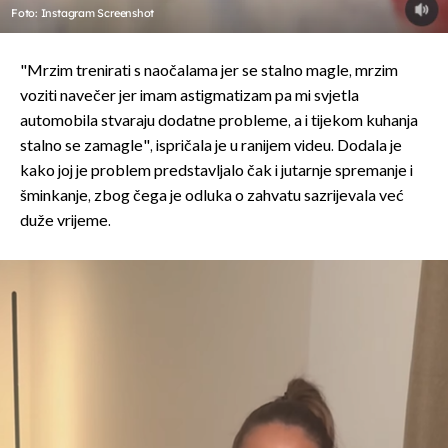
Foto: Instagram Screenshot
"Mrzim trenirati s naočalama jer se stalno magle, mrzim
voziti navečer jer imam astigmatizam pa mi svjetla
automobila stvaraju dodatne probleme, a i tijekom kuhanja
stalno se zamagle", ispričala je u ranijem videu. Dodala je
kako joj je problem predstavljalo čak i jutarnje spremanje i
šminkanje, zbog čega je odluka o zahvatu sazrijevala već
duže vrijeme.