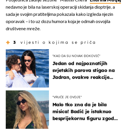
Pobjednica zadnje sezone "MasterChefa"
Endrina Muqaj
nedavno je bila na laserskoj operaciji skidanja dioptrije, a
sada je svojim pratiteljima pokazala kako izgleda njezin
oporavak – i to uz dozu humora koja je odmah osvojila
društvene mreže.
3
vijesti o kojima se priča
"KAO DA SU NOVAK ĐOKOVIĆ"
Jedan od najpoznatijih
svjetskih parova stigao na
Jadran, ovakve reakcije
vjerojatno nisu očekivali
"VRUĆE JE OVDJE"
Malo tko zna da je bila
misica! Badić je istaknuo
besprijekornu figuru zgodne
voditeljice