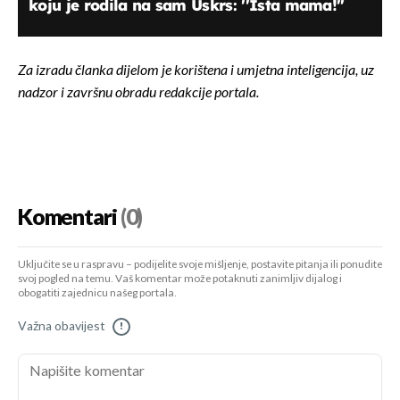
koju je rodila na sam Uskrs: ''Ista mama!''
Za izradu članka dijelom je korištena i umjetna inteligencija, uz
nadzor i završnu obradu redakcije portala.
Komentari
(0)
Uključite se u raspravu – podijelite svoje mišljenje, postavite pitanja ili ponudite
svoj pogled na temu. Vaš komentar može potaknuti zanimljiv dijalog i
obogatiti zajednicu našeg portala.
Važna obavijest
!