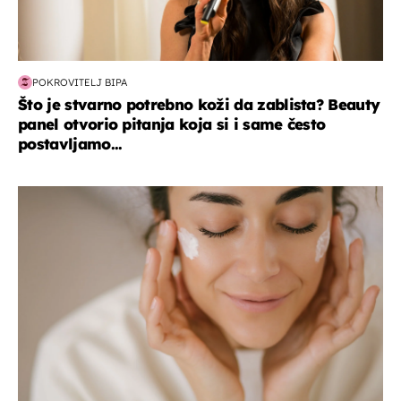
POKROVITELJ BIPA
Što je stvarno potrebno koži da zablista? Beauty
panel otvorio pitanja koja si i same često
postavljamo...
moda & ljepota