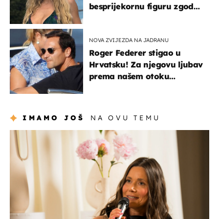
besprijekornu figuru zgodne
voditeljice
NOVA ZVIJEZDA NA JADRANU
Roger Federer stigao u
Hrvatsku! Za njegovu ljubav
prema našem otoku
zaslužan je jedan poznati
Hrvat
IMAMO JOŠ
NA OVU TEMU
moda & ljepota