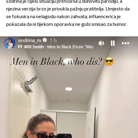
Endrina je cijelu situaciju pretvorila u duhovitu parodiju, a
njezina verzija brzo je privukla pažnju pratitelja. Umjesto da
se fokusira na nelagodu nakon zahvata, influencerica je
pokazala da ni tijekom oporavka ne gubi smisao za humor.