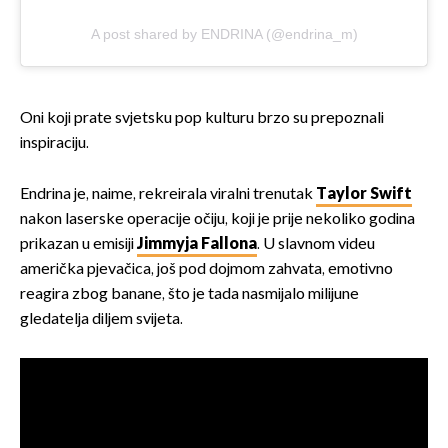
A post shared by ENDRINA (@endrina_m)
Oni koji prate svjetsku pop kulturu brzo su prepoznali
inspiraciju.
Endrina je, naime, rekreirala viralni trenutak
Taylor Swift
nakon laserske operacije očiju, koji je prije nekoliko godina
prikazan u emisiji
Jimmyja Fallona
. U slavnom videu
američka pjevačica, još pod dojmom zahvata, emotivno
reagira zbog banane, što je tada nasmijalo milijune
gledatelja diljem svijeta.