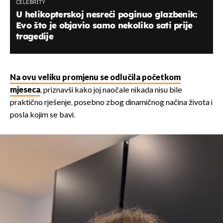
CELEBRITY
U helikopterskoj nesreći poginuo glazbenik:
Evo što je objavio samo nekoliko sati prije
tragedije
Na ovu veliku promjenu se odlučila početkom
mjeseca
, priznavši kako joj naočale nikada nisu bile
praktično rješenje, posebno zbog dinamičnog načina života i
posla kojim se bavi.