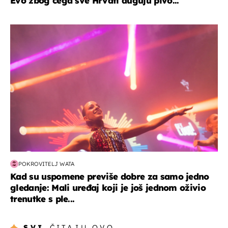
Evo zbog čega sve Hrvati duguju pivo...
kultura & zabava
POKROVITELJ WATA
Kad su uspomene previše dobre za samo jedno
gledanje: Mali uređaj koji je još jednom oživio
trenutke s ple...
SVI
ČITAJU OVO