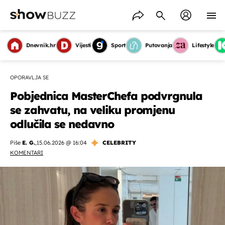
Dnevnik.hr
Vijesti
Sport
Putovanja
Lifestyle
OPORAVLJA SE
Pobjednica MasterChefa podvrgnula
se zahvatu, na veliku promjenu
odlučila se nedavno
Piše
E. G.
,
15.06.2026 @ 16:04
CELEBRITY
KOMENTARI
OMOGUĆI OBAVIJESTI