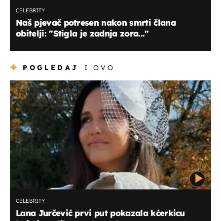
CELEBRITY
Naš pjevač potresen nakon smrti člana
obitelji: "Stigla je zadnja zora..."
POGLEDAJ
I OVO
CELEBRITY
Lana Jurčević prvi put pokazala kćerkicu