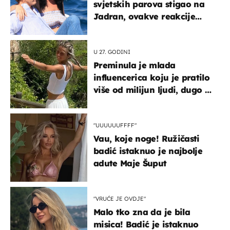
svjetskih parova stigao na
Jadran, ovakve reakcije
vjerojatno nisu očekivali
U 27. GODINI
Preminula je mlada
influencerica koju je pratilo
više od milijun ljudi, dugo se
borila s opakom bolešću
"UUUUUUFFFF"
Vau, koje noge! Ružičasti
badić istaknuo je najbolje
adute Maje Šuput
"VRUĆE JE OVDJE"
Malo tko zna da je bila
misica! Badić je istaknuo