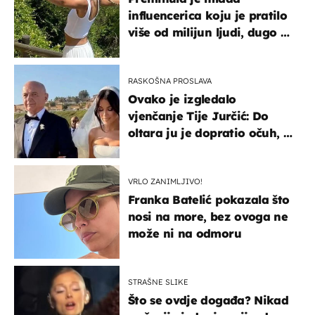
influencerica koju je pratilo
više od milijun ljudi, dugo se
borila s opakom bolešću
RASKOŠNA PROSLAVA
Ovako je izgledalo
vjenčanje Tije Jurčić: Do
oltara ju je dopratio očuh, a
slavilo se uz Olivera i Rozgu
VRLO ZANIMLJIVO!
Franka Batelić pokazala što
nosi na more, bez ovoga ne
može ni na odmoru
STRAŠNE SLIKE
Što se ovdje događa? Nikad