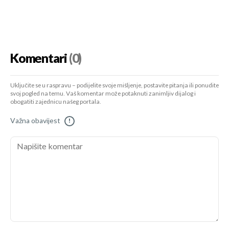
Komentari
(0)
Uključite se u raspravu – podijelite svoje mišljenje, postavite pitanja ili ponudite
svoj pogled na temu. Vaš komentar može potaknuti zanimljiv dijalog i
obogatiti zajednicu našeg portala.
Važna obavijest
!