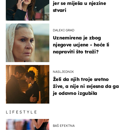
jer se miješa u njezine
stvari
DALEKI GRAD
Uznemirena je zbog
njegove ucjene - hoće li
napraviti što traži?
NASLJEDNIK
Želi da njih troje sretno
žive, a nije ni svjesna da ga
je odavno izgubila
LIFESTYLE
BAŠ EFEKTNA