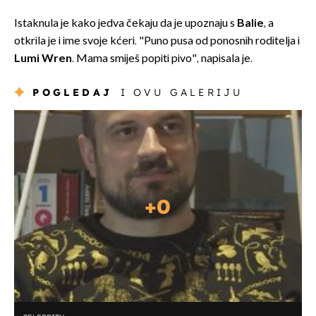
Istaknula je kako jedva čekaju da je upoznaju s
Balie
, a
otkrila je i ime svoje kćeri. "Puno pusa od ponosnih roditelja i
Lumi Wren
. Mama smiješ popiti pivo", napisala je.
POGLEDAJ
I OVU GALERIJU
+
0