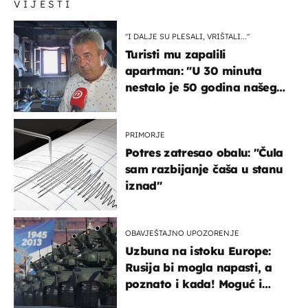
VIJESTI
"I DALJE SU PLESALI, VRIŠTALI..."
Turisti mu zapalili
apartman: "U 30 minuta
nestalo je 50 godina našeg
života, supruga i ja ne
možemo oka sklopiti"
PRIMORJE
Potres zatresao obalu: "Čula
sam razbijanje čaša u stanu
iznad"
OBAVJEŠTAJNO UPOZORENJE
Uzbuna na istoku Europe:
Rusija bi mogla napasti, a
poznato i kada! Moguć i
kopneni upad u članicu