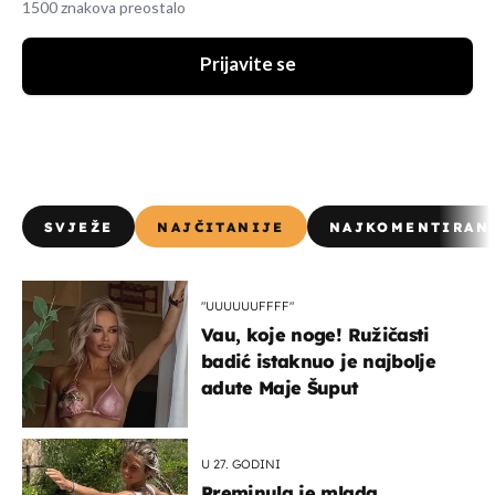
1500 znakova preostalo
Prijavite se
SVJEŽE
NAJČITANIJE
NAJKOMENTIRAN
"UUUUUUFFFF"
Vau, koje noge! Ružičasti
badić istaknuo je najbolje
adute Maje Šuput
U 27. GODINI
Preminula je mlada