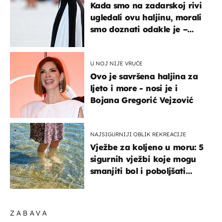
Kada smo na zadarskoj rivi
ugledali ovu haljinu, morali
smo doznati odakle je –
košta samo 18 eura
U NOJ NIJE VRUĆE
Ovo je savršena haljina za
ljeto i more - nosi je i
Bojana Gregorić Vejzović
NAJSIGURNIJI OBLIK REKREACIJE
Vježbe za koljeno u moru: 5
sigurnih vježbi koje mogu
smanjiti bol i poboljšati
pokretljivost
ZABAVA