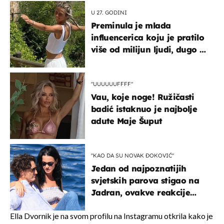
U 27. GODINI
Preminula je mlada
influencerica koju je pratilo
više od milijun ljudi, dugo se
borila s opakom bolešću
"UUUUUUFFFF"
Vau, koje noge! Ružičasti
badić istaknuo je najbolje
adute Maje Šuput
"KAO DA SU NOVAK ĐOKOVIĆ"
Jedan od najpoznatijih
svjetskih parova stigao na
Jadran, ovakve reakcije
vjerojatno nisu očekivali
Ella Dvornik je na svom profilu na Instagramu otkrila kako je