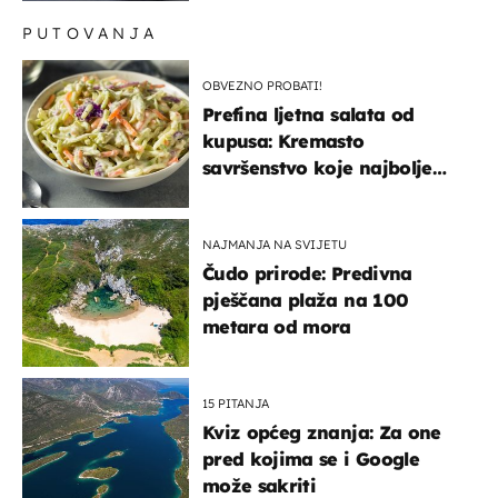
NATO-a
PUTOVANJA
OBVEZNO PROBATI!
Prefina ljetna salata od
kupusa: Kremasto
savršenstvo koje najbolje
paše uz pečeno meso
NAJMANJA NA SVIJETU
Čudo prirode: Predivna
pješčana plaža na 100
metara od mora
15 PITANJA
Kviz općeg znanja: Za one
pred kojima se i Google
može sakriti