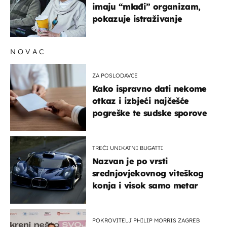
imaju “mlađi” organizam,
pokazuje istraživanje
NOVAC
ZA POSLODAVCE
Kako ispravno dati nekome
otkaz i izbjeći najčešće
pogreške te sudske sporove
TREĆI UNIKATNI BUGATTI
Nazvan je po vrsti
srednjovjekovnog viteškog
konja i visok samo metar
POKROVITELJ PHILIP MORRIS ZAGREB