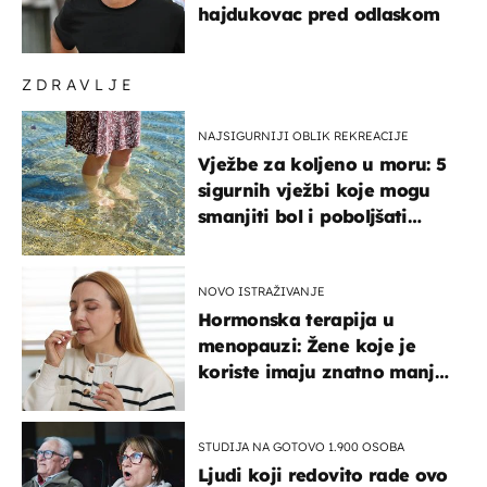
hajdukovac pred odlaskom
ZDRAVLJE
NAJSIGURNIJI OBLIK REKREACIJE
Vježbe za koljeno u moru: 5
sigurnih vježbi koje mogu
smanjiti bol i poboljšati
pokretljivost
NOVO ISTRAŽIVANJE
Hormonska terapija u
menopauzi: Žene koje je
koriste imaju znatno manji
rizik od ovoga
STUDIJA NA GOTOVO 1.900 OSOBA
Ljudi koji redovito rade ovo