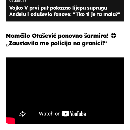
CELEBRITY
Vojko V prvi put pokazao lijepu suprugu
Anđelu i oduševio fanove: "Tko ti je ta mala?"
Momčilo Otašević ponovno šarmira! 😍
„Zaustavila me policija na granici!“