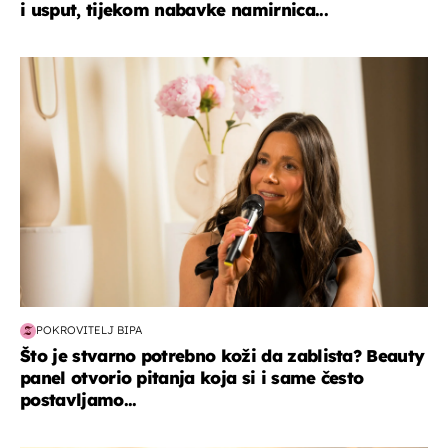
i usput, tijekom nabavke namirnica...
moda & ljepota
POKROVITELJ BIPA
Što je stvarno potrebno koži da zablista? Beauty
panel otvorio pitanja koja si i same često
postavljamo...