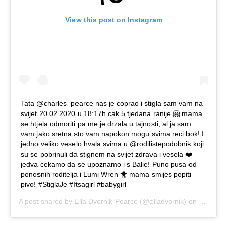
View this post on Instagram
Tata @charles_pearce nas je coprao i stigla sam vam na
svijet 20.02.2020 u 18:17h cak 5 tjedana ranije 🤗 mama
se htjela odmoriti pa me je drzala u tajnosti, al ja sam
vam jako sretna sto vam napokon mogu svima reci bok! I
jedno veliko veselo hvala svima u @rodilistepodobnik koji
su se pobrinuli da stignem na svijet zdrava i vesela ❤️
jedva cekamo da se upoznamo i s Balie! Puno pusa od
ponosnih roditelja i Lumi Wren 🐥 mama smijes popiti
pivo! #StiglaJe #Itsagirl #babygirl
A post shared by
Ella Dvornik-Pearce
(@elladvornik) on
Feb 24,