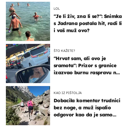
LOL
"Je li živ, zna li se?": Snimka
s Jadrana postala hit, radi li
i vaš muž ovo?
ŠTO KAŽETE?
"Hrvat sam, ali ovo je
sramota": Prizor s granice
izazvao burnu raspravu na
društvenim mrežama
KAO IZ PIŠTOLJA
Dobacila komentar trudnici
bez noge, a muž ispalio
odgovor kao da je samo
čekao…