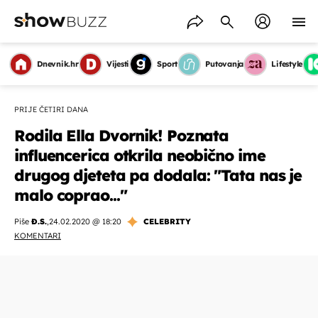
Dnevnik.hr
Vijesti
Sport
Putovanja
Lifestyle
PRIJE ČETIRI DANA
Rodila Ella Dvornik! Poznata
influencerica otkrila neobično ime
drugog djeteta pa dodala: "Tata nas je
malo coprao..."
Piše
Đ.S.
,
24.02.2020 @ 18:20
CELEBRITY
KOMENTARI
OMOGUĆI OBAVIJESTI