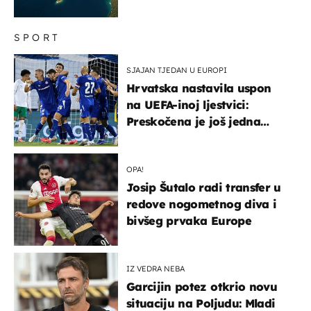
SPORT
SJAJAN TJEDAN U EUROPI
Hrvatska nastavila uspon
na UEFA-inoj ljestvici:
Preskočena je još jedna
država
OPA!
Josip Šutalo radi transfer u
redove nogometnog diva i
bivšeg prvaka Europe
IZ VEDRA NEBA
Garcijin potez otkrio novu
situaciju na Poljudu: Mladi