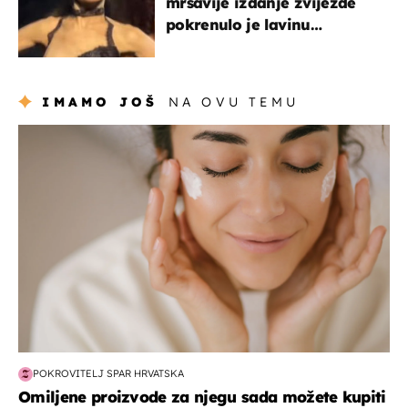
mršavije izdanje zvijezde
pokrenulo je lavinu
zabrinutih komentara
IMAMO JOŠ
NA OVU TEMU
moda & ljepota
POKROVITELJ SPAR HRVATSKA
Omiljene proizvode za njegu sada možete kupiti