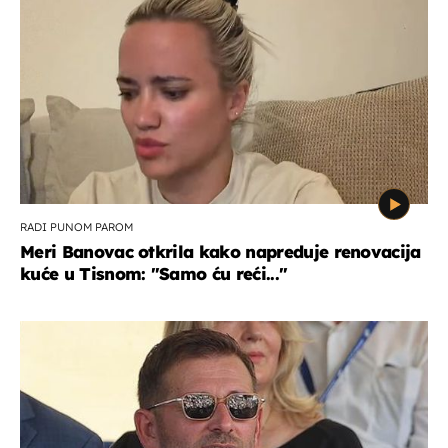
RADI PUNOM PAROM
Meri Banovac otkrila kako napreduje renovacija
kuće u Tisnom: "Samo ću reći..."