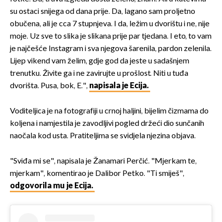
su ostaci snijega od dana prije. Da, lagano sam proljetno
obučena, ali je cca 7 stupnjeva. I da, ležim u dvorištu i ne, nije
moje. Uz sve to slika je slikana prije par tjedana. I eto, to vam
je najčešće Instagram i sva njegova šarenila, pardon zelenila.
Lijep vikend vam želim, gdje god da jeste u sadašnjem
trenutku. Živite ga i ne zavirujte u prošlost. Niti u tuđa
dvorišta. Pusa, bok, E.",
napisala je Ecija.
Voditeljica je na fotografiji u crnoj haljini, bijelim čizmama do
koljena i namjestila je zavodljivi pogled držeći dio sunčanih
naočala kod usta. Pratiteljima se svidjela njezina objava.
"Sviđa mi se", napisala je Žanamari Perčić. "Mjerkam te,
mjerkam", komentirao je Dalibor Petko. "Ti smiješ",
odgovorila mu je Ecija.