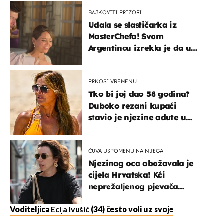
BAJKOVITI PRIZORI
Udala se slastičarka iz
MasterChefa! Svom
Argentincu izrekla je da u
rodnoj Hercegovini
PRKOSI VREMENU
Tko bi joj dao 58 godina?
Duboko rezani kupaći
stavio je njezine adute u
prvi plan
ČUVA USPOMENU NA NJEGA
Njezinog oca obožavala je
cijela Hrvatska! Kći
neprežaljenog pjevača
projurila špicom na dva
kotača
Voditeljica
Ecija Ivušić
(34) često voli uz svoje