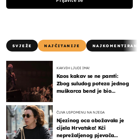
Prijavite se
SVJEŽE
NAJČITANIJE
NAJKOMENTIRAN
KAKVIH LJUDI IMA!
Kaos kakav se ne pamti:
Zbog suludog poteza jednog
muškarca bend je bio
prisiljen prekinuti nastup
ČUVA USPOMENU NA NJEGA
Njezinog oca obožavala je
cijela Hrvatska! Kći
neprežaljenog pjevača