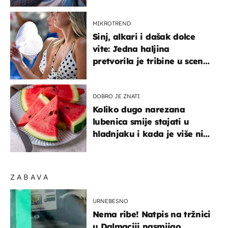
MIKROTREND
Sinj, alkari i dašak dolce
vite: Jedna haljina
pretvorila je tribine u scenu
iz talijanskog filma
DOBRO JE ZNATI
Koliko dugo narezana
lubenica smije stajati u
hladnjaku i kada je više nije
sigurno jesti?
ZABAVA
URNEBESNO
Nema ribe! Natpis na tržnici
u Dalmaciji nasmijao