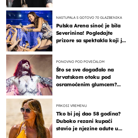
projurila špicom na dva
kotača
NASTUPALA S GOTOVO 70 GLAZBENIKA
Pulska Arena sinoć je bila
Severinina! Pogledajte
prizore sa spektakla koji je
rasprodan mjesec dana
ranije
PONOVNO POD POVEĆALOM
Što se sve događalo na
hrvatskom otoku pod
osramoćenim glumcem?
Bizarni prizori i danas
izazivaju nevjericu
PRKOSI VREMENU
Tko bi joj dao 58 godina?
Duboko rezani kupaći
stavio je njezine adute u
prvi plan