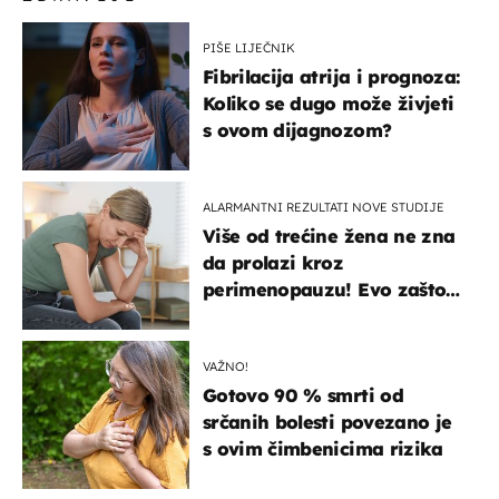
PIŠE LIJEČNIK
Fibrilacija atrija i prognoza:
Koliko se dugo može živjeti
s ovom dijagnozom?
ALARMANTNI REZULTATI NOVE STUDIJE
Više od trećine žena ne zna
da prolazi kroz
perimenopauzu! Evo zašto
su simptomi toliko
zbunjujući
VAŽNO!
Gotovo 90 % smrti od
srčanih bolesti povezano je
s ovim čimbenicima rizika