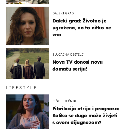
glumaca
DALEKI GRAD
Daleki grad: Životno je
ugrožena, no to nitko ne
zna
SLUČAJNA OBITELJ
Nova TV donosi novu
domaću seriju!
LIFESTYLE
PIŠE LIJEČNIK
Fibrilacija atrija i prognoza:
Koliko se dugo može živjeti
s ovom dijagnozom?