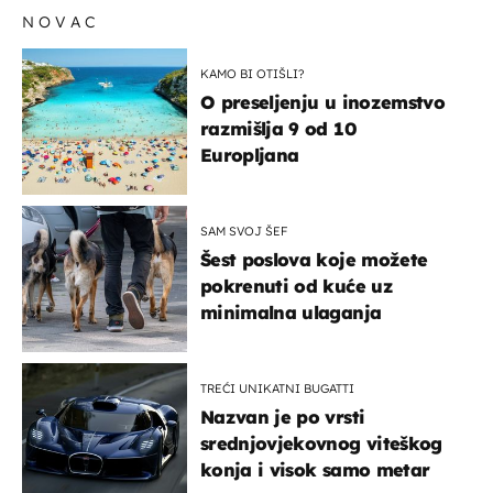
NOVAC
KAMO BI OTIŠLI?
O preseljenju u inozemstvo
razmišlja 9 od 10
Europljana
SAM SVOJ ŠEF
Šest poslova koje možete
pokrenuti od kuće uz
minimalna ulaganja
TREĆI UNIKATNI BUGATTI
Nazvan je po vrsti
srednjovjekovnog viteškog
konja i visok samo metar