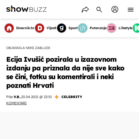
Dnevnik.hr
Vijesti
Sport
Putovanja
Lifestyle
OBJASNILA NEKE ZABLUDE
Ecija Ivušić pozirala u izazovnom
izdanju pa priznala da nije sve kako
se čini, fotku su komentirali i neki
poznati Hrvati
Piše
V.B.
,
23.04.2021 @ 22:51
CELEBRITY
KOMENTARI
OMOGUĆI OBAVIJESTI