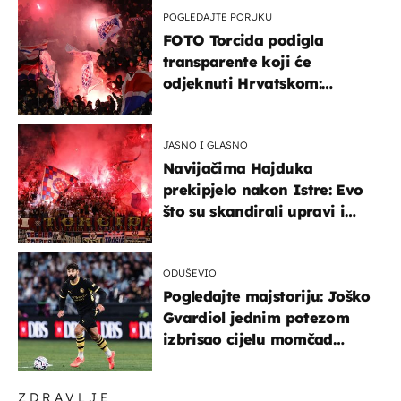
POGLEDAJTE PORUKU
FOTO Torcida podigla
transparente koji će
odjeknuti Hrvatskom:
Prozvali "moralne vertikale"
JASNO I GLASNO
Navijačima Hajduka
prekipjelo nakon Istre: Evo
što su skandirali upravi i
predsjedniku Biliću
ODUŠEVIO
Pogledajte majstoriju: Joško
Gvardiol jednim potezom
izbrisao cijelu momčad
Atletica
ZDRAVLJE