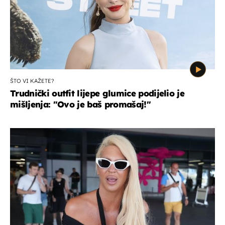
ŠTO VI KAŽETE?
Trudnički outfit lijepe glumice podijelio je
mišljenja: ''Ovo je baš promašaj!''