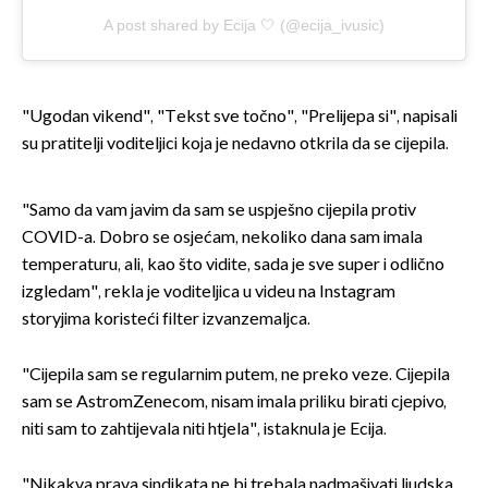
A post shared by Ecija 🤍 (@ecija_ivusic)
"Ugodan vikend", "Tekst sve točno", "Prelijepa si", napisali
su pratitelji voditeljici koja je nedavno otkrila da se cijepila.
"Samo da vam javim da sam se uspješno cijepila protiv
COVID-a. Dobro se osjećam, nekoliko dana sam imala
temperaturu, ali, kao što vidite, sada je sve super i odlično
izgledam", rekla je voditeljica u videu na Instagram
storyjima koristeći filter izvanzemaljca.
"Cijepila sam se regularnim putem, ne preko veze. Cijepila
sam se AstromZenecom, nisam imala priliku birati cjepivo,
niti sam to zahtijevala niti htjela", istaknula je Ecija.
"Nikakva prava sindikata ne bi trebala nadmašivati ljudska