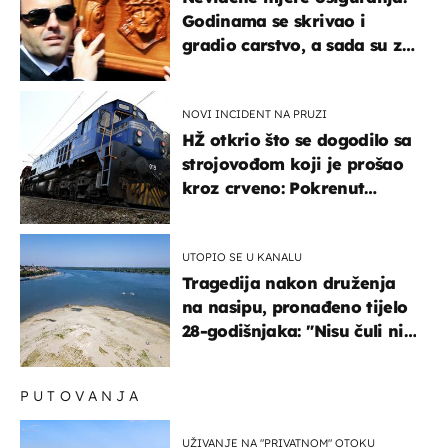
Godinama se skrivao i
gradio carstvo, a sada su za
njegovo izručenje naručili
posebno vozilo
NOVI INCIDENT NA PRUZI
HŽ otkrio što se dogodilo sa
strojovođom koji je prošao
kroz crveno: Pokrenut
inspekcijski nadzor
UTOPIO SE U KANALU
Tragedija nakon druženja
na nasipu, pronađeno tijelo
28-godišnjaka: "Nisu čuli ni
jauk ni poziv upomoć"
PUTOVANJA
UŽIVANJE NA "PRIVATNOM" OTOKU