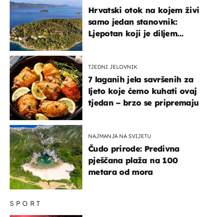
Hrvatski otok na kojem živi
samo jedan stanovnik:
Ljepotan koji je diljem
svijeta poznat po svojem
"bijelom zlatu"
TJEDNI JELOVNIK
7 laganih jela savršenih za
ljeto koje ćemo kuhati ovaj
tjedan – brzo se pripremaju
NAJMANJA NA SVIJETU
Čudo prirode: Predivna
pješčana plaža na 100
metara od mora
SPORT