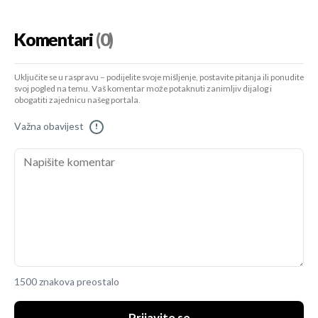
Komentari
(0)
Uključite se u raspravu – podijelite svoje mišljenje, postavite pitanja ili ponudite
svoj pogled na temu. Vaš komentar može potaknuti zanimljiv dijalog i
obogatiti zajednicu našeg portala.
Važna obavijest
!
1500 znakova preostalo