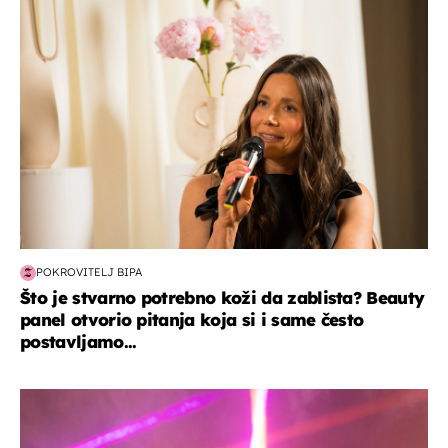
moda & ljepota
POKROVITELJ BIPA
Što je stvarno potrebno koži da zablista? Beauty
panel otvorio pitanja koja si i same često
postavljamo...
kultura & zabava