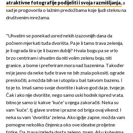
atraktivne fotografije podijeliti i svoja razmišljanja,
a
sad je progovorila o lažnim predožbama koje ljudi steknu na
društvenim mrežama.
"Uhvatim se ponekad usred nekih izazovnijih dana da
počnem mjerkati tuđa dvorišta. Pa je li tamo trava zelenija,
je li ograda šira i je li bazen dublji? Hvala bogu pa se vrlo
brzo centriram i shvatim da niti volim zelenu boju, niti
granice, a bome i preferiram mora nad bazenima. Također
mi je jasno da neke tuđe trave ne bih znala pokositi, ograde
preskočiti, a možda bih se i utopila u baš takvom bazenu. I
to je to. Imaš samo svoje dvorište i kakvo god da je, tvoje je.
Čak i ako nije dvorište, nego samo uski hodnik ispred vrata,
bitno je samo iz kakve 'kuće' u njega zakoračiš. Neka su
vam 'kuće', tj. glave sretne i prazne od briga ovaj vikend. I
neka su vam 'dvorišta' zelena. Ako igdje zapne, možda vam
pomogne nekoliko činjenica oko ove idealne proljetne
fotke. Da, trava izgleda dosta zeleno, znam. Ali u kutevima