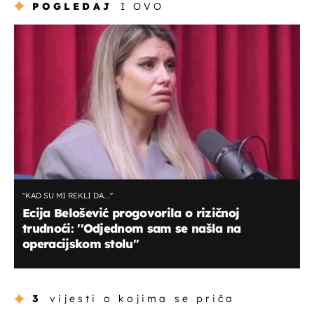
POGLEDAJ
I OVO
''KAD SU MI REKLI DA...''
Ecija Belošević progovorila o rizičnoj
trudnoći: ''Odjednom sam se našla na
operacijskom stolu''
3
vijesti o kojima se priča