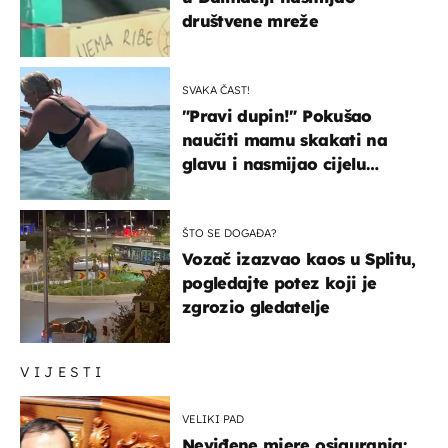
društvene mreže
SVAKA ČAST!
"Pravi dupin!" Pokušao
naučiti mamu skakati na
glavu i nasmijao cijelu
regiju
ŠTO SE DOGAĐA?
Vozač izazvao kaos u Splitu,
pogledajte potez koji je
zgrozio gledatelje
VIJESTI
VELIKI PAD
Neviđene mjere osiguranja: