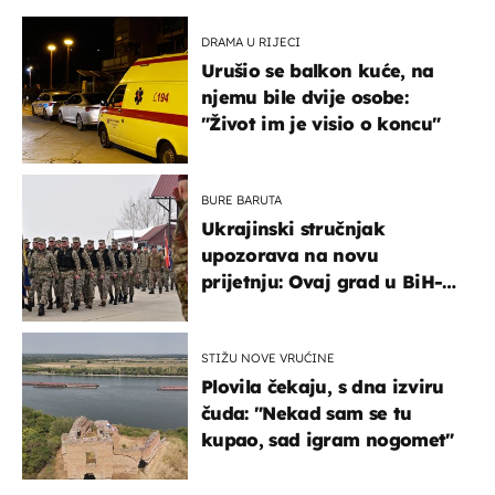
DRAMA U RIJECI
Urušio se balkon kuće, na
njemu bile dvije osobe:
"Život im je visio o koncu"
BURE BARUTA
Ukrajinski stručnjak
upozorava na novu
prijetnju: Ovaj grad u BiH-u
bi mogao biti žarište
STIŽU NOVE VRUĆINE
Plovila čekaju, s dna izviru
čuda: "Nekad sam se tu
kupao, sad igram nogomet"