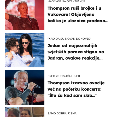
NADMAŠENA OČEKIVANJA
Thompson ruši brojke i u
Vukovaru! Objavljeno
koliko je ulaznica prodano
u kratkom vremenu
"KAO DA SU NOVAK ĐOKOVIĆ"
Jedan od najpoznatijih
svjetskih parova stigao na
Jadran, ovakve reakcije
vjerojatno nisu očekivali
PRED 20 TISUĆA LJUDI
Thompson izazvao ovacije
već na početku koncerta:
"Što ću kad sam slab..."
SAMO DOBRA PISMA