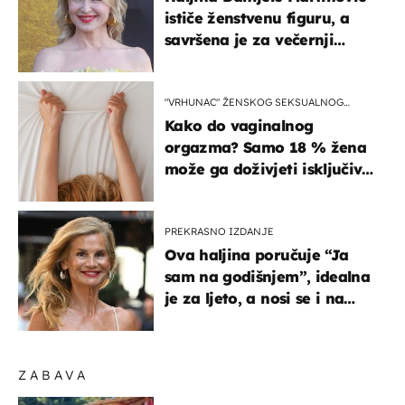
ističe ženstvenu figuru, a
savršena je za večernji
izlazak na moru
"VRHUNAC" ŽENSKOG SEKSUALNOG
ISKUSTVA
Kako do vaginalnog
orgazma? Samo 18 % žena
može ga doživjeti isključivo
na ovaj način
PREKRASNO IZDANJE
Ova haljina poručuje “Ja
sam na godišnjem”, idealna
je za ljeto, a nosi se i na
zagrebačkoj špici
ZABAVA