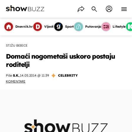
Dnevnik.hr
Vijesti
Sport
Putovanja
Lifestyle
STIŽU BEBICE
Domaći nogometaši uskoro postaju
roditelji
Piše
S.K.
,
14.05.2014 @ 11:39
CELEBRITY
KOMENTARI
OMOGUĆI OBAVIJESTI