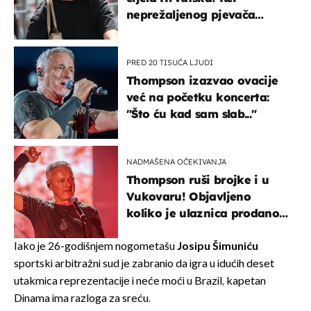
neprežaljenog pjevača
projurila špicom na dva
kotača
PRED 20 TISUĆA LJUDI
Thompson izazvao ovacije
već na početku koncerta:
"Što ću kad sam slab..."
NADMAŠENA OČEKIVANJA
Thompson ruši brojke i u
Vukovaru! Objavljeno
koliko je ulaznica prodano
u kratkom vremenu
Iako je 26-godišnjem nogometašu
Josipu Šimuniću
sportski arbitražni sud je zabranio da igra u idućih deset
utakmica reprezentacije i neće moći u Brazil, kapetan
Dinama ima razloga za sreću.