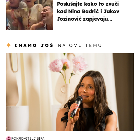
Poslušajte kako to zvuči
kad Nina Badrić i Jakov
Jozinović zapjevaju
Oliverov hit!
IMAMO JOŠ
NA OVU TEMU
moda & ljepota
POKROVITELJ BIPA