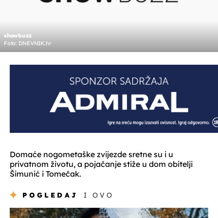
showbuzz
Foto: DNEVNIK.hr
Domaće nogometaške zvijezde sretne su i u
privatnom životu, a pojačanje stiže u dom obitelji
Šimunić i Tomečak.
POGLEDAJ
I OVO