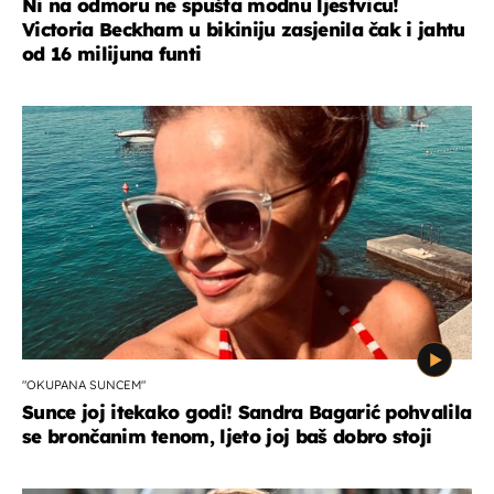
Ni na odmoru ne spušta modnu ljestvicu!
Victoria Beckham u bikiniju zasjenila čak i jahtu
od 16 milijuna funti
"OKUPANA SUNCEM"
Sunce joj itekako godi! Sandra Bagarić pohvalila
se brončanim tenom, ljeto joj baš dobro stoji