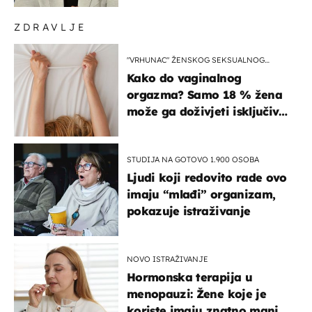
ZDRAVLJE
"VRHUNAC" ŽENSKOG SEKSUALNOG
ISKUSTVA
Kako do vaginalnog
orgazma? Samo 18 % žena
može ga doživjeti isključivo
na ovaj način
STUDIJA NA GOTOVO 1.900 OSOBA
Ljudi koji redovito rade ovo
imaju “mlađi” organizam,
pokazuje istraživanje
NOVO ISTRAŽIVANJE
Hormonska terapija u
menopauzi: Žene koje je
koriste imaju znatno manji