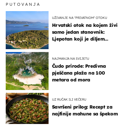
PUTOVANJA
UŽIVANJE NA "PRIVATNOM" OTOKU
Hrvatski otok na kojem živi
samo jedan stanovnik:
Ljepotan koji je diljem
svijeta poznat po svojem
"bijelom zlatu"
NAJMANJA NA SVIJETU
Čudo prirode: Predivna
pješčana plaža na 100
metara od mora
UZ RUČAK ILI VEČERU
Savršeni prilog: Recept za
najfinije mahune sa špekom