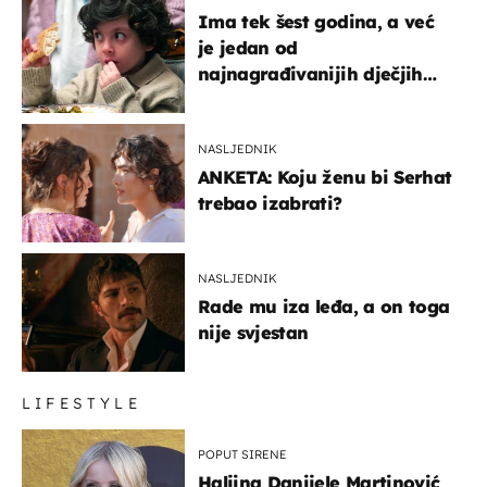
Ima tek šest godina, a već
je jedan od
najnagrađivanijih dječjih
glumaca
NASLJEDNIK
ANKETA: Koju ženu bi Serhat
trebao izabrati?
NASLJEDNIK
Rade mu iza leđa, a on toga
nije svjestan
LIFESTYLE
POPUT SIRENE
Haljina Danijele Martinović