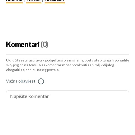
Komentari
(0)
Uključite se u raspravu – podijelite svoje mišljenje, postavite pitanja ili ponudite
svoj pogled na temu. Vaš komentar može potaknuti zanimljiv dijalog i
obogatiti zajednicu našeg portala.
Važna obavijest
!