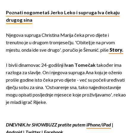
Poznati nogometaš Jerko Leko i supruga Iva čekaju
drugog sina
Njegova supruga Christina Marija čeka prvo dijete i
trenutno je u drugom tromjesečju. 'Obitelj je na prvom
mjestu, onda ide sve drugo', poručio je Šimunić, piše
Story.
I bivši dinamovac 24-godišnji
Ivan Tomečak
također ima
razloga za slavlje. On i njegova supruga Ana koju je oženio
prošle godine isto čeka prvo dijete - već su počeli uređivati
dječju sobu za sina. 'Ostvarenje sna, tako najjednostavnije
mogu opisati posljednje mjesece koje proživljavamo', rekao
je mladi igrač Rijeke.
DNEVNIK.hr SHOWBUZZ pratite putem
iPhone/iPad
|
Android
|
Twitter
|
Facebook