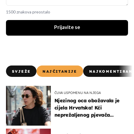
1500 znakova preostalo
Prijavite se
SVJEŽE
NAJČITANIJE
NAJKOMENTIRAN
ČUVA USPOMENU NA NJEGA
Njezinog oca obožavala je
cijela Hrvatska! Kći
neprežaljenog pjevača
projurila špicom na dva
kotača