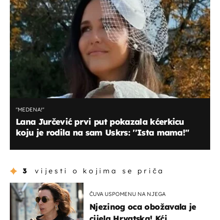
''MEDENA!''
Lana Jurčević prvi put pokazala kćerkicu
koju je rodila na sam Uskrs: ''Ista mama!''
3
vijesti o kojima se priča
ČUVA USPOMENU NA NJEGA
Njezinog oca obožavala je
cijela Hrvatska! Kći