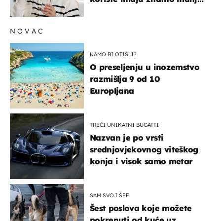
rizik od ovoga
NOVAC
KAMO BI OTIŠLI?
O preseljenju u inozemstvo
razmišlja 9 od 10
Europljana
TREĆI UNIKATNI BUGATTI
Nazvan je po vrsti
srednjovjekovnog viteškog
konja i visok samo metar
SAM SVOJ ŠEF
Šest poslova koje možete
pokrenuti od kuće uz