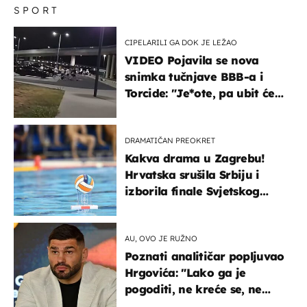
SPORT
CIPELARILI GA DOK JE LEŽAO
VIDEO Pojavila se nova
snimka tučnjave BBB-a i
Torcide: "Je*ote, pa ubit će
ga!"
DRAMATIČAN PREOKRET
Kakva drama u Zagrebu!
Hrvatska srušila Srbiju i
izborila finale Svjetskog
prvenstva
AU, OVO JE RUŽNO
Poznati analitičar popljuvao
Hrgovića: "Lako ga je
pogoditi, ne kreće se, ne
koristi noge..."