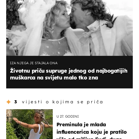
IZA NJEGA JE STAJALA ONA
Životnu priču supruge jednog od najbogatijih
muškarca na svijetu malo tko zna
3
vijesti o kojima se priča
U 27. GODINI
Preminula je mlada
influencerica koju je pratilo