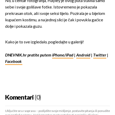
No, u centar fotografija, Hayley je ovog puta stavila samo
sebe i svoje golišave fotke. Istovremeno je pokazala
prekrasan otok, ali i svoje seksi tijelo. Pozirala je u bijelom
kupaćem kostimu, a na jednoj slici je čak i povukla gaćice
dolje i pokazala guzu.
Kako je to sve izgledalo, pogledajte u galeriji!
DNEVNIK.hr pratite putem
iPhone/iPad
|
Android
|
Twitter
|
Facebook
Komentari
(0)
Uključite se u raspravu – podijelite svoje mišljenje, postavite pitanja ili ponudite