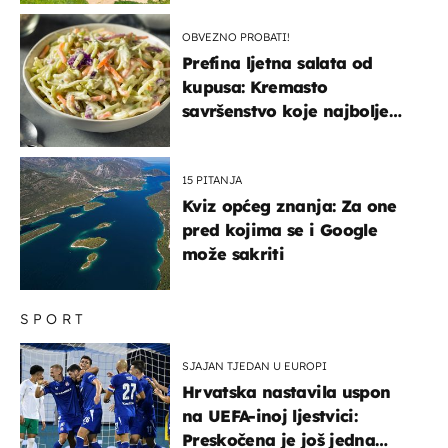
OBVEZNO PROBATI!
Prefina ljetna salata od
kupusa: Kremasto
savršenstvo koje najbolje
paše uz pečeno meso
15 PITANJA
Kviz općeg znanja: Za one
pred kojima se i Google
može sakriti
SPORT
SJAJAN TJEDAN U EUROPI
Hrvatska nastavila uspon
na UEFA-inoj ljestvici:
Preskočena je još jedna