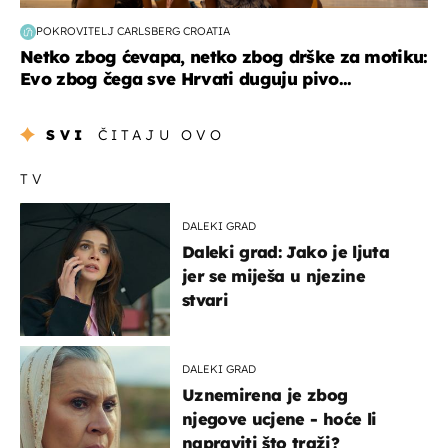
POKROVITELJ CARLSBERG CROATIA
Netko zbog ćevapa, netko zbog drške za motiku:
Evo zbog čega sve Hrvati duguju pivo...
SVI
ČITAJU OVO
TV
DALEKI GRAD
Daleki grad: Jako je ljuta
jer se miješa u njezine
stvari
DALEKI GRAD
Uznemirena je zbog
njegove ucjene - hoće li
napraviti što traži?