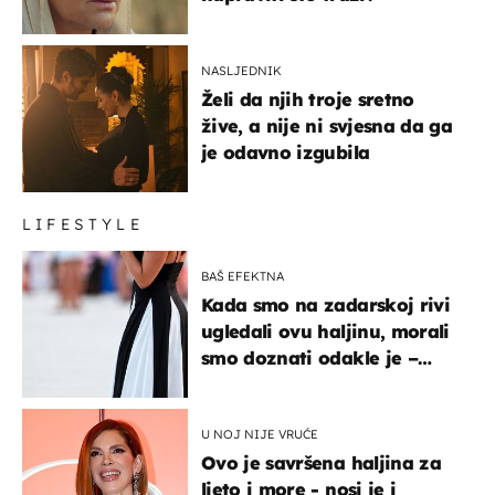
NASLJEDNIK
Želi da njih troje sretno
žive, a nije ni svjesna da ga
je odavno izgubila
LIFESTYLE
BAŠ EFEKTNA
Kada smo na zadarskoj rivi
ugledali ovu haljinu, morali
smo doznati odakle je –
košta samo 18 eura
U NOJ NIJE VRUĆE
Ovo je savršena haljina za
ljeto i more - nosi je i