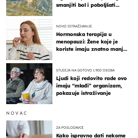
smanjiti bol i poboljšati
pokretljivost
NOVO ISTRAŽIVANJE
Hormonska terapija u
menopauzi: Žene koje je
koriste imaju znatno manji
rizik od ovoga
STUDIJA NA GOTOVO 1.900 OSOBA
Ljudi koji redovito rade ovo
imaju “mlađi” organizam,
pokazuje istraživanje
NOVAC
ZA POSLODAVCE
Kako ispravno dati nekome