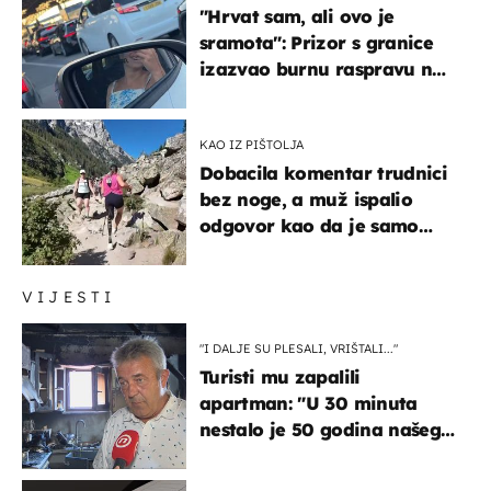
"Hrvat sam, ali ovo je
sramota": Prizor s granice
izazvao burnu raspravu na
društvenim mrežama
KAO IZ PIŠTOLJA
Dobacila komentar trudnici
bez noge, a muž ispalio
odgovor kao da je samo
čekao…
VIJESTI
"I DALJE SU PLESALI, VRIŠTALI..."
Turisti mu zapalili
apartman: "U 30 minuta
nestalo je 50 godina našeg
života, supruga i ja ne
možemo oka sklopiti"