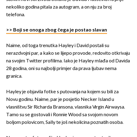
nekoliko godina pitala za autogram, a on nju za broj
telefona.
>> Boji se onoga zbog čega je postao slavan
Naime, od toga trenutka Hayley i David postali su
nerazdvojni par, a kako se lijepo provode, redovito otkrivaju
na svojim Twitter profilima. Iako je Hayley mlađa od Davida
28 godina, oni su najbolji primjer da prava ljubav nema
granica.
Hayley je objavila fotke s putovanja na kojem su bili za
Novu godinu. Naime, par je posjetio Necker Island u
vlasništvu Sir Richarda Bransona, vlasnika Virgin Airwaysa.
Tamo su se gostovali i Ronnie Wood sa svojom novom
boljom polovicom, Sally te još nekolicina poznatih osoba.