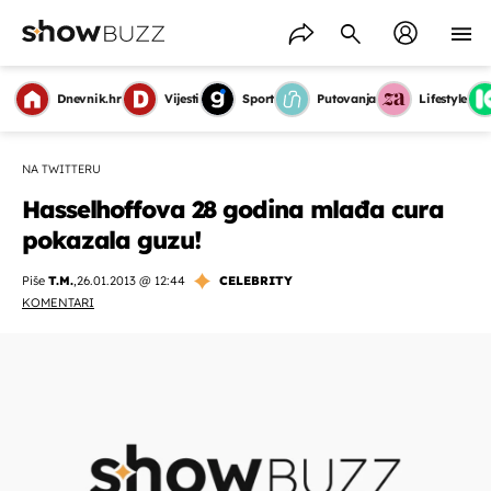
Dnevnik.hr
Vijesti
Sport
Putovanja
Lifestyle
NA TWITTERU
Hasselhoffova 28 godina mlađa cura
pokazala guzu!
Piše
T.M.
,
26.01.2013 @ 12:44
CELEBRITY
KOMENTARI
OMOGUĆI OBAVIJESTI