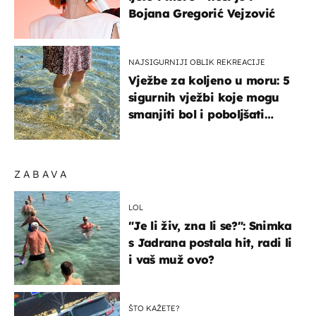
Bojana Gregorić Vejzović
NAJSIGURNIJI OBLIK REKREACIJE
Vježbe za koljeno u moru: 5
sigurnih vježbi koje mogu
smanjiti bol i poboljšati
pokretljivost
ZABAVA
LOL
"Je li živ, zna li se?": Snimka
s Jadrana postala hit, radi li
i vaš muž ovo?
ŠTO KAŽETE?