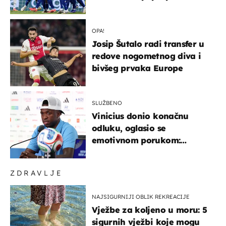
država
OPA!
Josip Šutalo radi transfer u
redove nogometnog diva i
bivšeg prvaka Europe
SLUŽBENO
Vinicius donio konačnu
odluku, oglasio se
emotivnom porukom:
"Hvala vam svima"
ZDRAVLJE
NAJSIGURNIJI OBLIK REKREACIJE
Vježbe za koljeno u moru: 5
sigurnih vježbi koje mogu