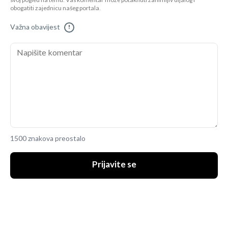
svoj pogled na temu. Vaš komentar može potaknuti zanimljiv dijalog i
obogatiti zajednicu našeg portala.
Važna obavijest
!
1500 znakova preostalo
Prijavite se