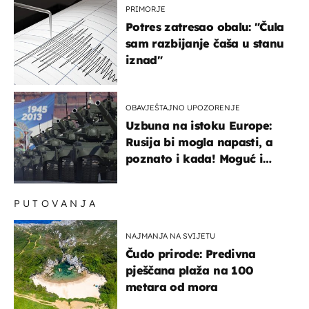
PRIMORJE
Potres zatresao obalu: "Čula
sam razbijanje čaša u stanu
iznad"
OBAVJEŠTAJNO UPOZORENJE
Uzbuna na istoku Europe:
Rusija bi mogla napasti, a
poznato i kada! Moguć i
kopneni upad u članicu
NATO-a
PUTOVANJA
NAJMANJA NA SVIJETU
Čudo prirode: Predivna
pješčana plaža na 100
metara od mora