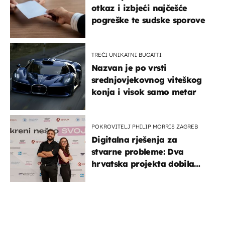
otkaz i izbjeći najčešće
pogreške te sudske sporove
TREĆI UNIKATNI BUGATTI
Nazvan je po vrsti
srednjovjekovnog viteškog
konja i visok samo metar
POKROVITELJ PHILIP MORRIS ZAGREB
Digitalna rješenja za
stvarne probleme: Dva
hrvatska projekta dobila
potporu za razvoj