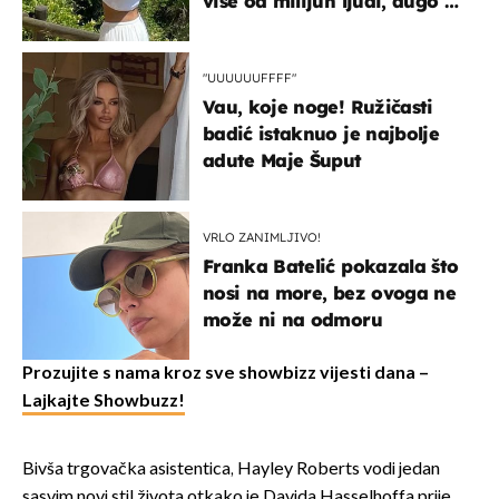
više od milijun ljudi, dugo se
borila s opakom bolešću
"UUUUUUFFFF"
Vau, koje noge! Ružičasti
badić istaknuo je najbolje
adute Maje Šuput
VRLO ZANIMLJIVO!
Franka Batelić pokazala što
nosi na more, bez ovoga ne
može ni na odmoru
Prozujite s nama kroz sve showbizz vijesti dana –
Lajkajte Showbuzz!
Bivša trgovačka asistentica, Hayley Roberts vodi jedan
sasvim novi stil života otkako je Davida Hasselhoffa prije