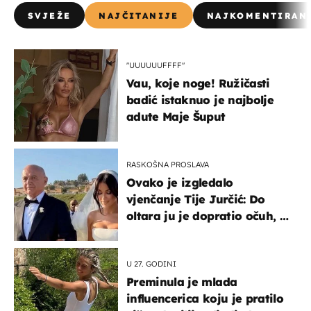
SVJEŽE
NAJČITANIJE
NAJKOMENTIRAN
"UUUUUUFFFF"
Vau, koje noge! Ružičasti
badić istaknuo je najbolje
adute Maje Šuput
RASKOŠNA PROSLAVA
Ovako je izgledalo
vjenčanje Tije Jurčić: Do
oltara ju je dopratio očuh, a
slavilo se uz Olivera i Rozgu
U 27. GODINI
Preminula je mlada
influencerica koju je pratilo