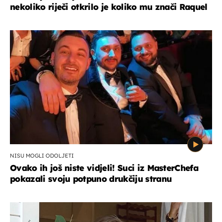
nekoliko riječi otkrilo je koliko mu znači Raquel
NISU MOGLI ODOLJETI
Ovako ih još niste vidjeli! Suci iz MasterChefa
pokazali svoju potpuno drukčiju stranu