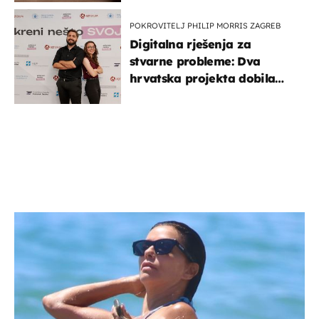
POKROVITELJ PHILIP MORRIS ZAGREB
Digitalna rješenja za
stvarne probleme: Dva
hrvatska projekta dobila
potporu za razvoj