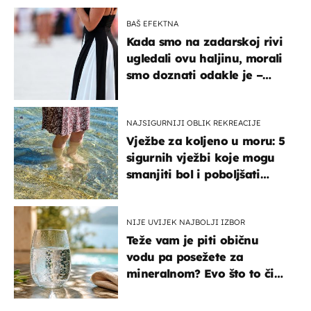
BAŠ EFEKTNA
Kada smo na zadarskoj rivi
ugledali ovu haljinu, morali
smo doznati odakle je –
košta samo 18 eura
NAJSIGURNIJI OBLIK REKREACIJE
Vježbe za koljeno u moru: 5
sigurnih vježbi koje mogu
smanjiti bol i poboljšati
pokretljivost
NIJE UVIJEK NAJBOLJI IZBOR
Teže vam je piti običnu
vodu pa posežete za
mineralnom? Evo što to čini
organizmu