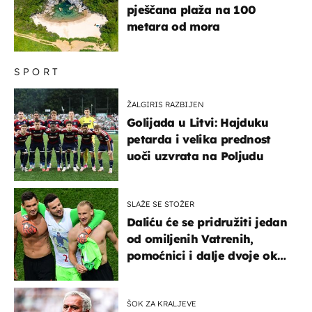
pješčana plaža na 100
metara od mora
SPORT
ŽALGIRIS RAZBIJEN
Golijada u Litvi: Hajduku
petarda i velika prednost
uoči uzvrata na Poljudu
SLAŽE SE STOŽER
Daliću će se pridružiti jedan
od omiljenih Vatrenih,
pomoćnici i dalje dvoje oko
ponude
ŠOK ZA KRALJEVE