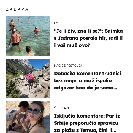
ZABAVA
LOL
"Je li živ, zna li se?": Snimka
s Jadrana postala hit, radi li
i vaš muž ovo?
KAO IZ PIŠTOLJA
Dobacila komentar trudnici
bez noge, a muž ispalio
odgovor kao da je samo
čekao…
ŠTO KAŽETE?
Isključio komentare: Par iz
Srbije preporučio spravicu
za plažu s Temua, čini li