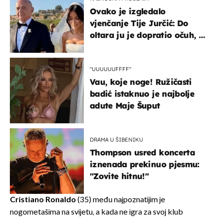
Ovako je izgledalo
vjenčanje Tije Jurčić: Do
oltara ju je dopratio očuh, a
slavilo se uz Olivera i Rozgu
"UUUUUUFFFF"
Vau, koje noge! Ružičasti
badić istaknuo je najbolje
adute Maje Šuput
DRAMA U ŠIBENIKU
Thompson usred koncerta
iznenada prekinuo pjesmu:
"Zovite hitnu!"
Cristiano Ronaldo
(35) među najpoznatijim je
nogometašima na svijetu, a kada ne igra za svoj klub