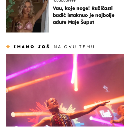
"UUUUUUFFFF"
Vau, koje noge! Ružičasti
badić istaknuo je najbolje
adute Maje Šuput
IMAMO JOŠ
NA OVU TEMU
kultura & zabava