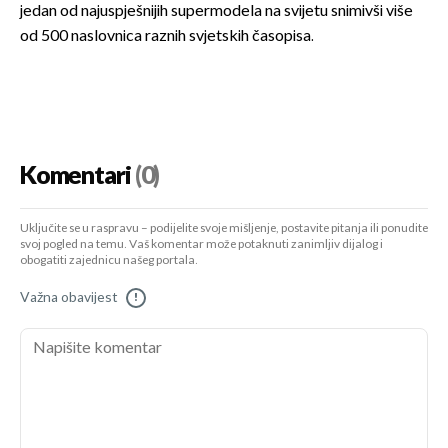
jedan od najuspješnijih supermodela na svijetu snimivši više
od 500 naslovnica raznih svjetskih časopisa.
Komentari
(0)
Uključite se u raspravu – podijelite svoje mišljenje, postavite pitanja ili ponudite
svoj pogled na temu. Vaš komentar može potaknuti zanimljiv dijalog i
obogatiti zajednicu našeg portala.
Važna obavijest
!