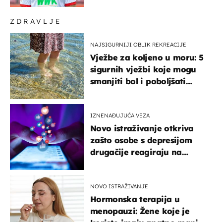
ZDRAVLJE
NAJSIGURNIJI OBLIK REKREACIJE
Vježbe za koljeno u moru: 5
sigurnih vježbi koje mogu
smanjiti bol i poboljšati
pokretljivost
IZNENAĐUJUĆA VEZA
Novo istraživanje otkriva
zašto osobe s depresijom
drugačije reagiraju na
lajkove
NOVO ISTRAŽIVANJE
Hormonska terapija u
menopauzi: Žene koje je