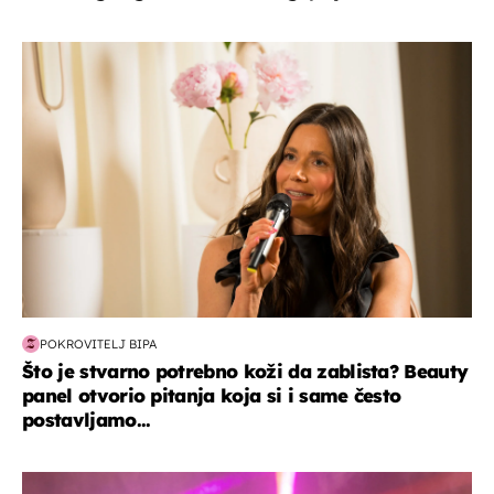
moda & ljepota
POKROVITELJ BIPA
Što je stvarno potrebno koži da zablista? Beauty
panel otvorio pitanja koja si i same često
postavljamo...
kultura & zabava