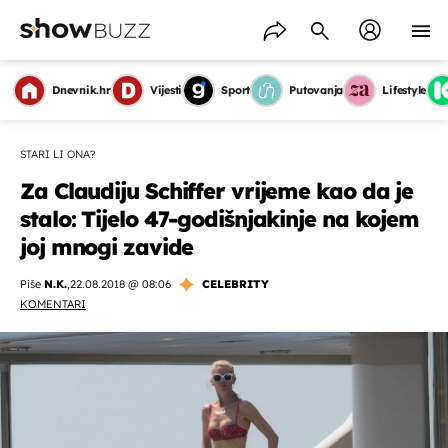
Dnevnik.hr
Vijesti
Sport
Putovanja
Lifestyle
STARI LI ONA?
Za Claudiju Schiffer vrijeme kao da je
stalo: Tijelo 47-godišnjakinje na kojem
joj mnogi zavide
Piše
N.K.
,
22.08.2018 @ 08:06
CELEBRITY
KOMENTARI
OMOGUĆI OBAVIJESTI