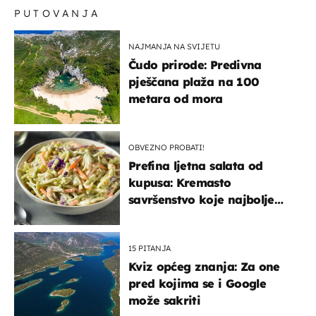
PUTOVANJA
NAJMANJA NA SVIJETU
Čudo prirode: Predivna
pješčana plaža na 100
metara od mora
OBVEZNO PROBATI!
Prefina ljetna salata od
kupusa: Kremasto
savršenstvo koje najbolje
paše uz pečeno meso
15 PITANJA
Kviz općeg znanja: Za one
pred kojima se i Google
može sakriti