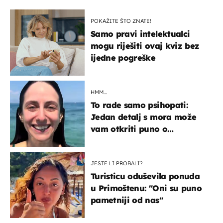
POKAŽITE ŠTO ZNATE!
Samo pravi intelektualci
mogu riješiti ovaj kviz bez
ijedne pogreške
HMM…
To rade samo psihopati:
Jedan detalj s mora može
vam otkriti puno o
prijateljima
JESTE LI PROBALI?
Turisticu oduševila ponuda
u Primoštenu: "Oni su puno
pametniji od nas"