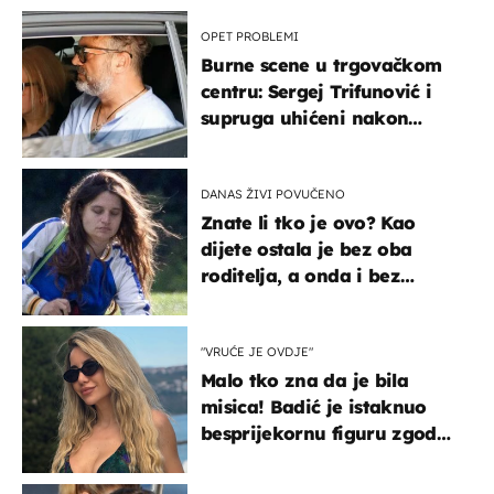
OPET PROBLEMI
Burne scene u trgovačkom
centru: Sergej Trifunović i
supruga uhićeni nakon
svađe!
DANAS ŽIVI POVUČENO
Znate li tko je ovo? Kao
dijete ostala je bez oba
roditelja, a onda i bez
milijuna koje je trebala
naslijediti
"VRUĆE JE OVDJE"
Malo tko zna da je bila
misica! Badić je istaknuo
besprijekornu figuru zgodne
voditeljice