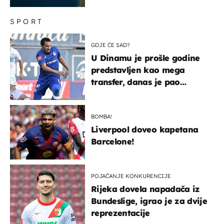
SPORT
GDJE ĆE SAD?
U Dinamu je prošle godine
predstavljen kao mega
transfer, danas je pao
najniže u karijeri
BOMBA!
Liverpool doveo kapetana
Barcelone!
POJAČANJE KONKURENCIJE
Rijeka dovela napadača iz
Bundeslige, igrao je za dvije
reprezentacije