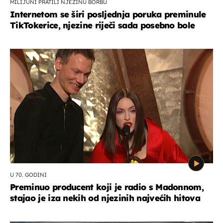
MILIJUNI PRATILI NJEZINU BORBU
Internetom se širi posljednja poruka preminule
TikTokerice, njezine riječi sada posebno bole
U 70. GODINI
Preminuo producent koji je radio s Madonnom,
stajao je iza nekih od njezinih najvećih hitova