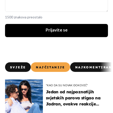
1500 znakova preostalo
Prijavite se
SVJEŽE
NAJČITANIJE
NAJKOMENTIRAN
"KAO DA SU NOVAK ĐOKOVIĆ"
Jedan od najpoznatijih
svjetskih parova stigao na
Jadran, ovakve reakcije
vjerojatno nisu očekivali