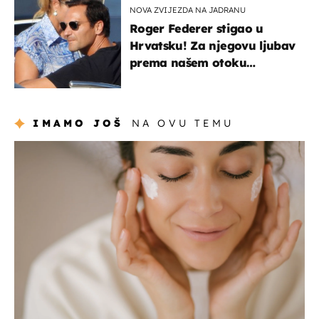
NOVA ZVIJEZDA NA JADRANU
Roger Federer stigao u
Hrvatsku! Za njegovu ljubav
prema našem otoku
zaslužan je jedan poznati
Hrvat
IMAMO JOŠ
NA OVU TEMU
moda & ljepota