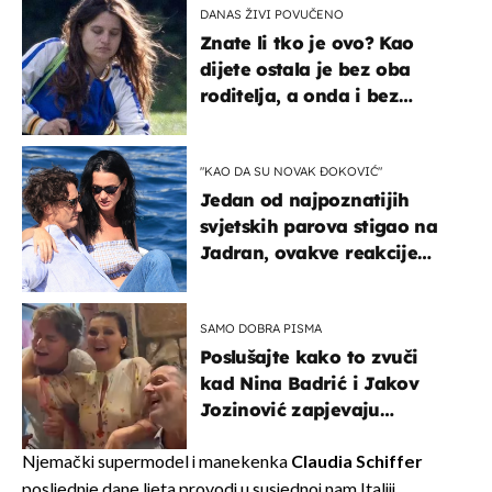
DANAS ŽIVI POVUČENO
Znate li tko je ovo? Kao
dijete ostala je bez oba
roditelja, a onda i bez
milijuna koje je trebala
naslijediti
"KAO DA SU NOVAK ĐOKOVIĆ"
Jedan od najpoznatijih
svjetskih parova stigao na
Jadran, ovakve reakcije
vjerojatno nisu očekivali
SAMO DOBRA PISMA
Poslušajte kako to zvuči
kad Nina Badrić i Jakov
Jozinović zapjevaju
Oliverov hit!
Njemački supermodel i manekenka
Claudia Schiffer
posljednje dane ljeta provodi u susjednoj nam Italiji.