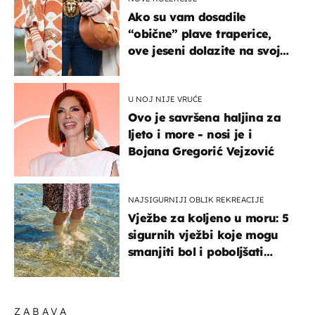
Ako su vam dosadile
“obične” plave traperice,
ove jeseni dolazite na svoje
- izdvajamo 15 hit modela
U NOJ NIJE VRUĆE
Ovo je savršena haljina za
ljeto i more - nosi je i
Bojana Gregorić Vejzović
NAJSIGURNIJI OBLIK REKREACIJE
Vježbe za koljeno u moru: 5
sigurnih vježbi koje mogu
smanjiti bol i poboljšati
pokretljivost
ZABAVA