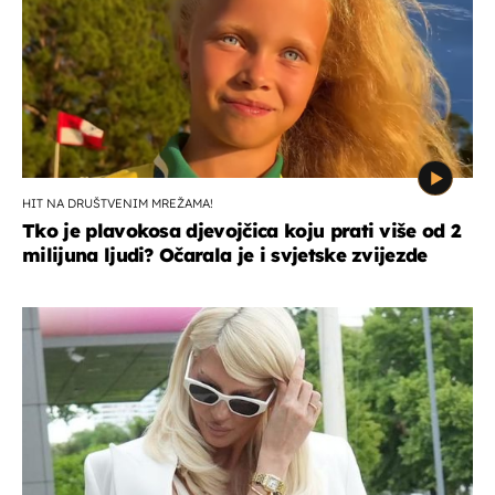
HIT NA DRUŠTVENIM MREŽAMA!
Tko je plavokosa djevojčica koju prati više od 2
milijuna ljudi? Očarala je i svjetske zvijezde