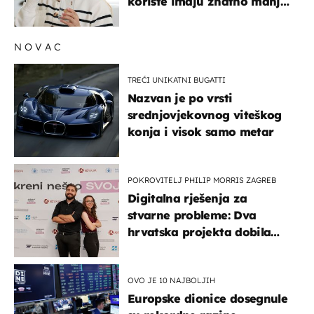
koriste imaju znatno manji
rizik od ovoga
NOVAC
TREĆI UNIKATNI BUGATTI
Nazvan je po vrsti
srednjovjekovnog viteškog
konja i visok samo metar
POKROVITELJ PHILIP MORRIS ZAGREB
Digitalna rješenja za
stvarne probleme: Dva
hrvatska projekta dobila
potporu za razvoj
OVO JE 10 NAJBOLJIH
Europske dionice dosegnule