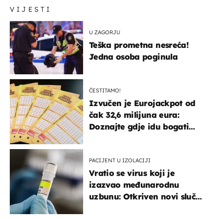
VIJESTI
U ZAGORJU
Teška prometna nesreća!
Jedna osoba poginula
ČESTITAMO!
Izvučen je Eurojackpot od
čak 32,6 milijuna eura:
Doznajte gdje idu bogati
dobitci u Hrvatskoj
PACIJENT U IZOLACIJI
Vratio se virus koji je
izazvao međunarodnu
uzbunu: Otkriven novi slučaj
u Europi