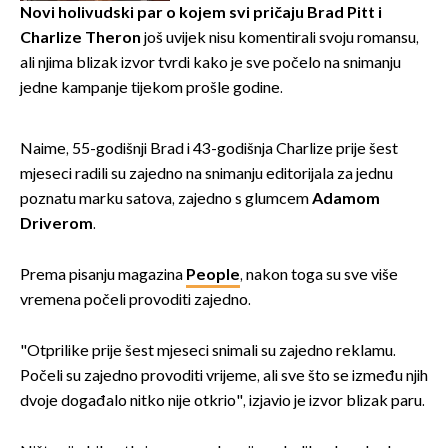
Novi holivudski par o kojem svi pričaju Brad Pitt i
Charlize Theron
još uvijek nisu komentirali svoju romansu,
ali njima blizak izvor tvrdi kako je sve počelo na snimanju
jedne kampanje tijekom prošle godine.
Naime, 55-godišnji Brad i 43-godišnja Charlize prije šest
mjeseci radili su zajedno na snimanju editorijala za jednu
poznatu marku satova, zajedno s glumcem
Adamom
Driverom
.
Prema pisanju magazina
People
, nakon toga su sve više
vremena počeli provoditi zajedno.
"Otprilike prije šest mjeseci snimali su zajedno reklamu.
Počeli su zajedno provoditi vrijeme, ali sve što se između njih
dvoje događalo nitko nije otkrio", izjavio je izvor blizak paru.