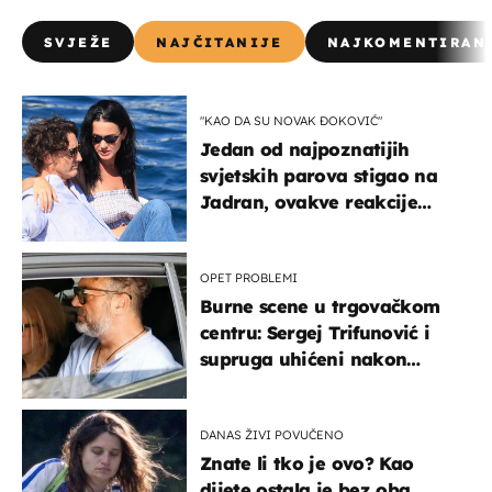
SVJEŽE
NAJČITANIJE
NAJKOMENTIRAN
"KAO DA SU NOVAK ĐOKOVIĆ"
Jedan od najpoznatijih
svjetskih parova stigao na
Jadran, ovakve reakcije
vjerojatno nisu očekivali
OPET PROBLEMI
Burne scene u trgovačkom
centru: Sergej Trifunović i
supruga uhićeni nakon
svađe!
DANAS ŽIVI POVUČENO
Znate li tko je ovo? Kao
dijete ostala je bez oba