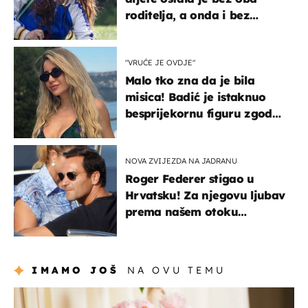
roditelja, a onda i bez
milijuna koje je trebala
naslijediti
"VRUĆE JE OVDJE"
Malo tko zna da je bila
misica! Badić je istaknuo
besprijekornu figuru zgodne
voditeljice
NOVA ZVIJEZDA NA JADRANU
Roger Federer stigao u
Hrvatsku! Za njegovu ljubav
prema našem otoku
zaslužan je jedan poznati
Hrvat
IMAMO JOŠ
NA OVU TEMU
moda & ljepota