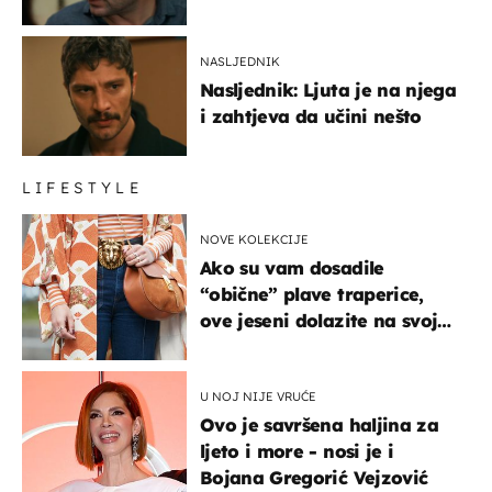
NASLJEDNIK
Nasljednik: Ljuta je na njega
i zahtjeva da učini nešto
LIFESTYLE
NOVE KOLEKCIJE
Ako su vam dosadile
“obične” plave traperice,
ove jeseni dolazite na svoje
- izdvajamo 15 hit modela
U NOJ NIJE VRUĆE
Ovo je savršena haljina za
ljeto i more - nosi je i
Bojana Gregorić Vejzović