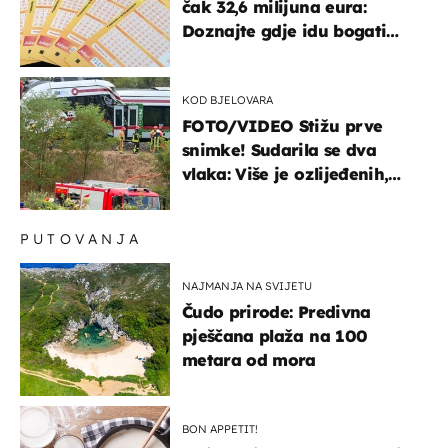
čak 32,6 milijuna eura:
Doznajte gdje idu bogati
dobitci u Hrvatskoj
KOD BJELOVARA
FOTO/VIDEO Stižu prve
snimke! Sudarila se dva
vlaka: Više je ozlijeđenih,
hitne službe na terenu
PUTOVANJA
NAJMANJA NA SVIJETU
Čudo prirode: Predivna
pješčana plaža na 100
metara od mora
BON APPETIT!