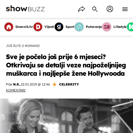
Dnevnik.hr
Vijesti
Sport
Putovanja
Lifestyle
JOŠ ŠUTE O ROMANSI
Sve je počelo još prije 6 mjeseci?
Otkrivaju se detalji veze najpoželjnijeg
muškarca i najljepše žene Hollywooda
Piše
N.K.
,
22.01.2019 @ 12:46
CELEBRITY
KOMENTARI
OMOGUĆI OBAVIJESTI