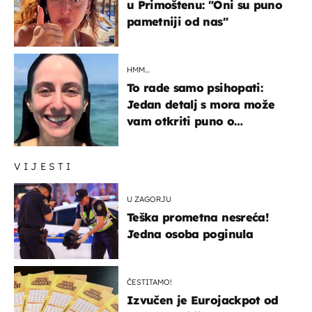
u Primoštenu: "Oni su puno
pametniji od nas"
HMM…
To rade samo psihopati:
Jedan detalj s mora može
vam otkriti puno o
prijateljima
VIJESTI
U ZAGORJU
Teška prometna nesreća!
Jedna osoba poginula
ČESTITAMO!
Izvučen je Eurojackpot od