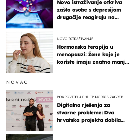
Novo istraživanje otkriva
zašto osobe s depresijom
drugačije reagiraju na
lajkove
NOVO ISTRAŽIVANJE
Hormonska terapija u
menopauzi: Žene koje je
koriste imaju znatno manji
rizik od ovoga
NOVAC
POKROVITELJ PHILIP MORRIS ZAGREB
Digitalna rješenja za
stvarne probleme: Dva
hrvatska projekta dobila
potporu za razvoj