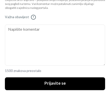
Uključite se u raspravu – podijelite svoje mišljenje, postavite pitanja ili ponudite
svoj pogled na temu. Vaš komentar može potaknuti zanimljiv dijalog i
obogatiti zajednicu našeg portala.
Važna obavijest
!
1500 znakova preostalo
Prijavite se