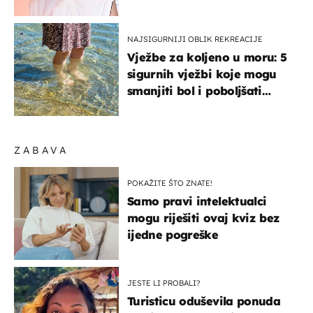
NAJSIGURNIJI OBLIK REKREACIJE
Vježbe za koljeno u moru: 5
sigurnih vježbi koje mogu
smanjiti bol i poboljšati
pokretljivost
ZABAVA
POKAŽITE ŠTO ZNATE!
Samo pravi intelektualci
mogu riješiti ovaj kviz bez
ijedne pogreške
JESTE LI PROBALI?
Turisticu oduševila ponuda