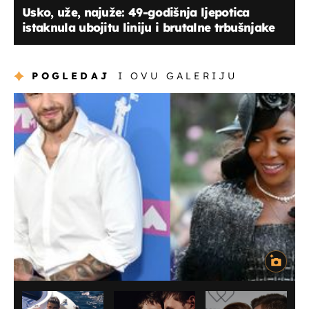
Usko, uže, najuže: 49-godišnja ljepotica
istaknula ubojitu liniju i brutalne trbušnjake
POGLEDAJ
I OVU GALERIJU