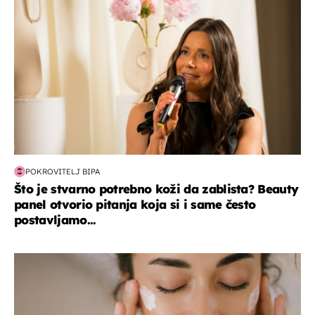
POKROVITELJ BIPA
Što je stvarno potrebno koži da zablista? Beauty
panel otvorio pitanja koja si i same često
postavljamo...
moda & ljepota