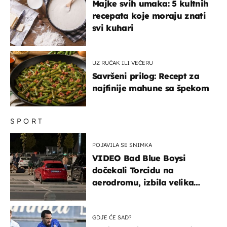
Majke svih umaka: 5 kultnih
recepata koje moraju znati
svi kuhari
UZ RUČAK ILI VEČERU
Savršeni prilog: Recept za
najfinije mahune sa špekom
SPORT
POJAVILA SE SNIMKA
VIDEO Bad Blue Boysi
dočekali Torcidu na
aerodromu, izbila velika
masovna tučnjava
GDJE ĆE SAD?