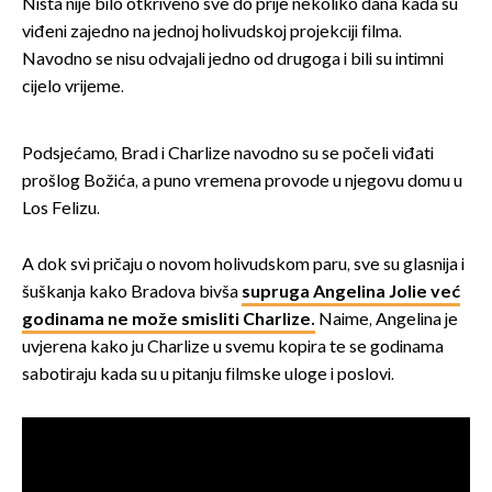
Ništa nije bilo otkriveno sve do prije nekoliko dana kada su
viđeni zajedno na jednoj holivudskoj projekciji filma.
Navodno se nisu odvajali jedno od drugoga i bili su intimni
cijelo vrijeme.
Podsjećamo, Brad i Charlize navodno su se počeli viđati
prošlog Božića, a puno vremena provode u njegovu domu u
Los Felizu.
A dok svi pričaju o novom holivudskom paru, sve su glasnija i
šuškanja kako Bradova bivša
supruga Angelina Jolie već
godinama ne može smisliti Charlize.
Naime, Angelina je
uvjerena kako ju Charlize u svemu kopira te se godinama
sabotiraju kada su u pitanju filmske uloge i poslovi.