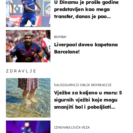
U Dinamu je prošle godine
predstavljen kao mega
transfer, danas je pao
najniže u karijeri
BOMBA!
Liverpool doveo kapetana
Barcelone!
ZDRAVLJE
NAJSIGURNIJI OBLIK REKREACIJE
Vježbe za koljeno u moru: 5
sigurnih vježbi koje mogu
smanjiti bol i poboljšati
pokretljivost
IZNENAĐUJUĆA VEZA