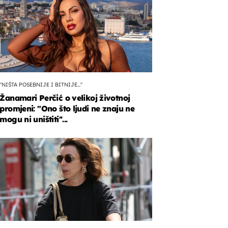
''NIŠTA POSEBNIJE I BITNIJE...''
Žanamari Perčić o velikoj životnoj
promjeni: "Ono što ljudi ne znaju ne
mogu ni uništiti''...