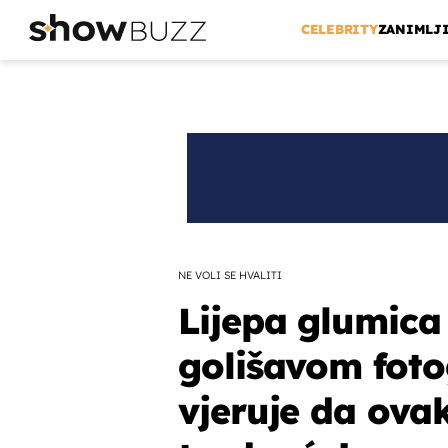
CELEBRITY
ZANIMLJ
NE VOLI SE HVALITI
Lijepa glumica
golišavom foto
vjeruje da ova