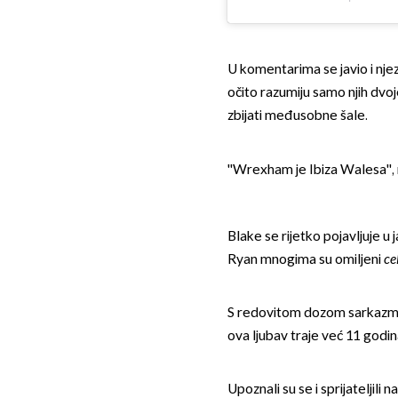
U komentarima se javio i nje
očito razumiju samo njih dvoj
zbijati međusobne šale.
''Wrexham je Ibiza Walesa'', 
Blake se rijetko pojavljuje u j
Ryan mnogima su omiljeni
ce
S redovitom dozom sarkazma 
ova ljubav traje već 11 godin
Upoznali su se i sprijateljili