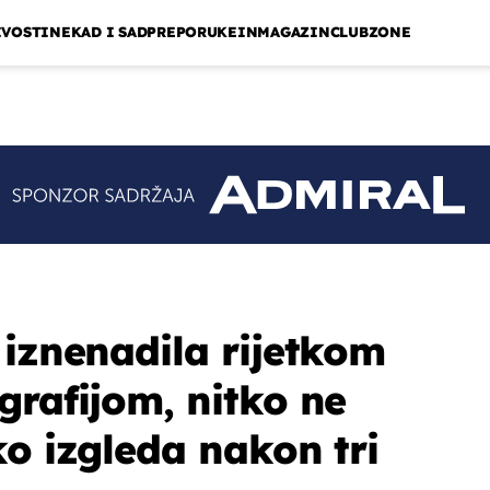
IVOSTI
NEKAD I SAD
PREPORUKE
INMAGAZIN
CLUBZONE
 iznenadila rijetkom
grafijom, nitko ne
ko izgleda nakon tri