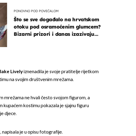
PONOVNO POD POVEĆALOM
Što se sve događalo na hrvatskom
otoku pod osramoćenim glumcem?
Bizarni prizori i danas izazivaju
nevjericu
lake Lively
iznenadila je svoje pratitelje rijetkom
timu na svojim društvenim mrežama.
im mrežama ne hvali često svojom figurom, a
m kupaćem kostimu pokazala je sjajnu figuru
je djece.
 napisala je u opisu fotografije.