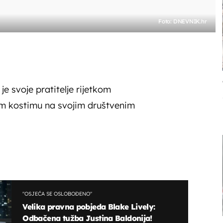
Foto: DNEVNIK.hr
je svoje pratitelje rijetkom
m kostimu na svojim društvenim
"OSJEĆA SE OSLOBOĐENO"
Velika pravna pobjeda Blake Lively:
Odbačena tužba Justina Baldonija!