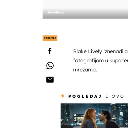
showbuzz
PODIJELI
Blake Lively iznenadila 
fotografijom u kupaće
mrežama.
POGLEDAJ
I OVO