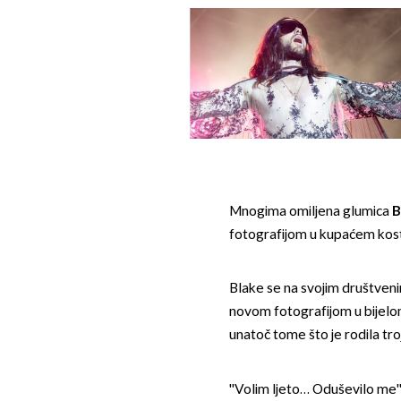
Mnogima omiljena glumica
B
fotografijom u kupaćem kos
Blake se na svojim društven
novom fotografijom u bijelo
unatoč tome što je rodila tro
''Volim ljeto… Oduševilo me'',