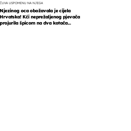
ČUVA USPOMENU NA NJEGA
Njezinog oca obožavala je cijela
Hrvatska! Kći neprežaljenog pjevača
projurila špicom na dva kotača...