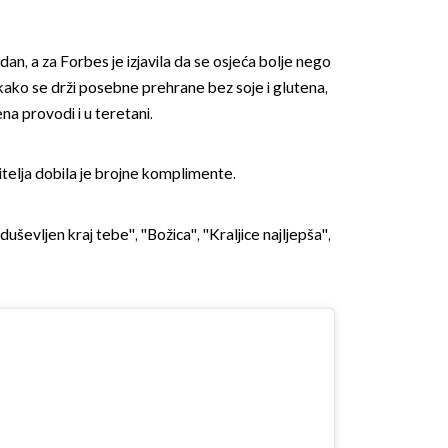
dan, a za Forbes je izjavila da se osjeća bolje nego
 i kako se drži posebne prehrane bez soje i glutena,
na provodi i u teretani.
titelja dobila je brojne komplimente.
OMOGUĆI OBAVIJESTI
duševljen kraj tebe'', ''Božica'', ''Kraljice najljepša'',