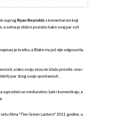
zin suprug
Ryan Reynolds
s komentarom koji
e, a svima je dobro poznato kako ovaj par voli
napisao je kratko, a Blake mu još nije odgovorila.
avnosti, a iako svoju vezu ne izlažu previše, ona i
lebrity
par zbog svoje spontanosti.
supružnici se međusobno šale i komentiraju, a
a.
 na setu filma "The Green Lantern" 2011. godine, u