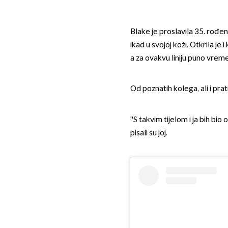
Blake je proslavila 35. rođen
ikad u svojoj koži. Otkrila je
a za ovakvu liniju puno vreme
Od poznatih kolega, ali i pra
''S takvim tijelom i ja bih bio o
pisali su joj.