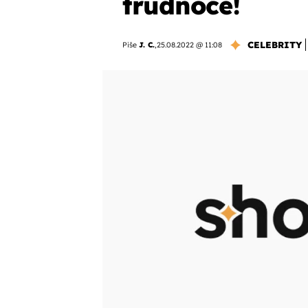
trudnoće!
CELEBRITY
Piše
J. C.
,
25.08.2022 @ 11:08