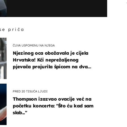
 se priča
ČUVA USPOMENU NA NJEGA
Njezinog oca obožavala je cijela
Hrvatska! Kći neprežaljenog
pjevača projurila špicom na dva
kotača
PRED 20 TISUĆA LJUDI
Thompson izazvao ovacije već na
početku koncerta: "Što ću kad sam
slab..."