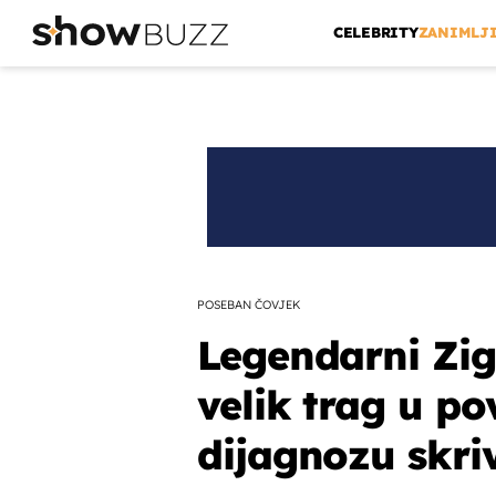
CELEBRITY
ZANIMLJ
POSEBAN ČOVJEK
Legendarni Zig
velik trag u po
dijagnozu skriv