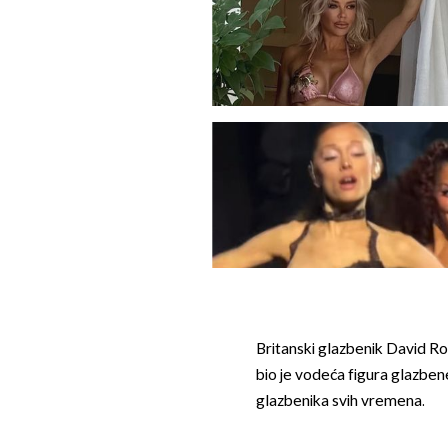
Britanski glazbenik David R
bio je vodeća figura glazbene 
glazbenika svih vremena.