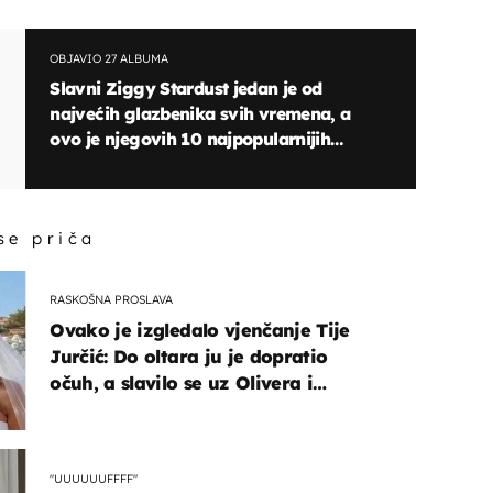
OBJAVIO 27 ALBUMA
Slavni Ziggy Stardust jedan je od
najvećih glazbenika svih vremena, a
ovo je njegovih 10 najpopularnijih
hitova
 se priča
RASKOŠNA PROSLAVA
Ovako je izgledalo vjenčanje Tije
Jurčić: Do oltara ju je dopratio
očuh, a slavilo se uz Olivera i
Rozgu
"UUUUUUFFFF"