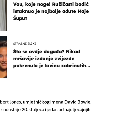
Vau, koje noge! Ružičasti badić
istaknuo je najbolje adute Maje
Šuput
STRAŠNE SLIKE
Što se ovdje događa? Nikad
OMOGUĆI OBAVIJESTI
mršavije izdanje zvijezde
pokrenulo je lavinu zabrinutih
komentara
obert Jones,
umjetničkog imena David Bowie
,
industrije 20. stoljeća i jedan od najutjecajnijih