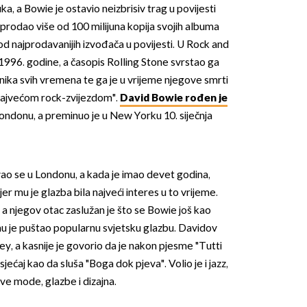
ka, a Bowie je ostavio neizbrisiv trag u povijesti
 prodao više od 100 milijuna kopija svojih albuma
n od najprodavanijih izvođača u povijesti. U Rock and
 1996. godine, a časopis Rolling Stone svrstao ga
nika svih vremena te ga je u vrijeme njegove smrti
najvećom rock-zvijezdom".
David Bowie rođen je
ondonu, a preminuo je u New Yorku 10. siječnja
ao se u Londonu, a kada je imao devet godina,
er mu je glazba bila najveći interes u to vrijeme.
, a njegov otac zaslužan je što se Bowie još kao
 mu je puštao popularnu svjetsku glazbu. Davidov
ley, a kasnije je govorio da je nakon pjesme "Tutti
sjećaj kao da sluša "Boga dok pjeva". Volio je i jazz,
ve mode, glazbe i dizajna.