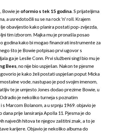
s
, Bowie je
oformio s tek 15 godina
. S prijateljima
, a usredotočili su se na rock 'n' roll. Krajem
lje obavijestio kako planira postati pop-zvijezda,
oljni tim izborom. Majka mu je pronašla posao
iko godina kako bi mogao financirati instrumente za
 nego što je Bowie potpisao prvi ugovor s
a ga je Leslie Conn. Prvi službeni singl bio mu je
ng Bees
, no nije bio uspješan. Nakon te pjesme
 govorio je kako želi postati uspješan poput Micka
amostalne vode, nastupao je pod svojim imenom,
čatljiv te je umjesto Jones dodao prezime Bowie, u
dradio je nekoliko turneja s poznatim
 i s Marcom Bolanom, a u srpnju 1969. objavio je
o dana prije lansiranja Apolla 11. Pjesma je do
h najvećih hitova te njegov zaštitni znak, a to je
tave karijere. Objavio je nekoliko albuma do