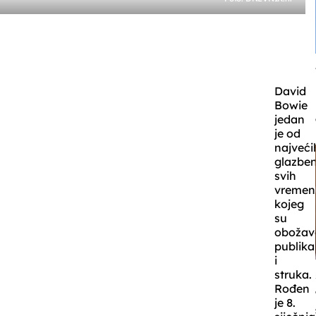
David
Bowie
jedan
je od
najveći
glazbe
svih
vremen
kojeg
su
obožava
publika
i
struka.
Rođen
je 8.