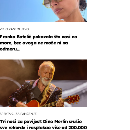
VRLO ZANIMLJIVO!
Franka Batelić pokazala što nosi na
more, bez ovoga ne može ni na
odmoru...
h
nika
a
li
SPEKTAKL ZA PAMĆENJE
Tri noći za povijest: Dino Merlin srušio
sve rekorde i rasplakao više od 200.000