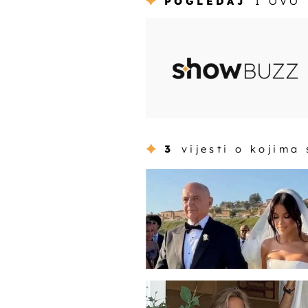
POGLEDAJ
I OVO
3
vijesti o kojima