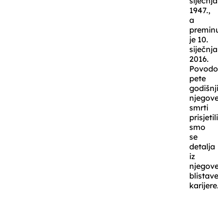
siječnja
1947.,
a
premin
je 10.
siječnja
2016.
Povod
pete
godišnj
njegov
smrti
prisjetil
smo
se
detalja
iz
njegov
blistav
karijere