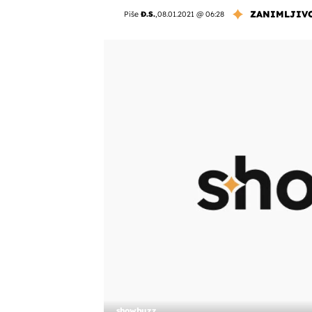
ZANIMLJIV
Piše
Đ.S.
,
08.01.2021 @ 06:28
showbuzz