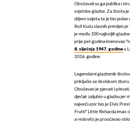
Obožavali su ga publika i stru
svjetske glazbe. Za života je
diljem svijeta te je bio jeda
Roll Kuću slavnih primljen je
je među 100 najboljih glazbe
prije pet godina imenovao "
8. siječnja 1947. godine
u L
2016. godine.
Legendarni glazbenik školov
priključio se školskom zboru j
Obožavao je pjevati i plesati
dječak zaljubio u glazbu jer
najveći uzor bio je Elvis Pres
Frutti" Little Richarda imao o
a redovito je proučavao stilo