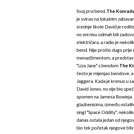
Svoj prvi bend,
The Konrad
je svirao na lokalnim zabavama
srednje škole David je rodite
no oni nisu odmah bili zadov
električara, a radio je nekol
bend. Nije prošlo dugo prije
menadžmentom, a predstavljal
"Liza Jane" s bendom
The Ki
često je mijenjao bendove, a
Jaggera. Kada je krenuo u s
David Jones, no nije bio upe
spomen na Jamesa Bowieja. O
glazbenicima, između ostalih
singl "Space Oddity", nekolik
danas ostala jedan od njegovi
bio tek početak njegove blis