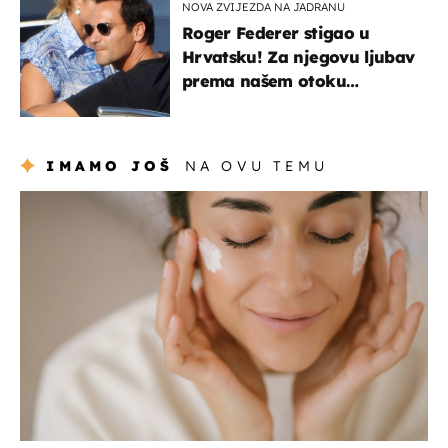
NOVA ZVIJEZDA NA JADRANU
Roger Federer stigao u
Hrvatsku! Za njegovu ljubav
prema našem otoku
zaslužan je jedan poznati
Hrvat
IMAMO JOŠ
NA OVU TEMU
moda & ljepota