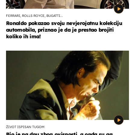
FERRARI, ROLLS ROYCE, BUGATTI...
Ronaldo pokazao svoju nevjerojatnu kolekciju
automobila, priznao je da je prestao brojiti
koliko ih ima!
ŽIVOT ISPISAN TUGOM
Bio je na dnu zbog ovisnosti, a onda su ga