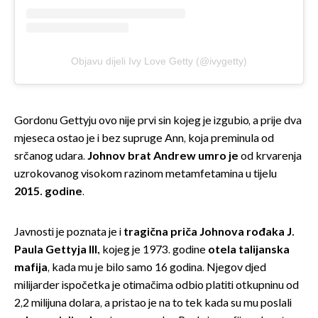
Objavu dijeli Ivy Love Getty (@ivygetty)
Gordonu Gettyju ovo nije prvi sin kojeg je izgubio, a prije dva
mjeseca ostao je i bez supruge Ann, koja preminula od
srčanog udara.
Johnov brat Andrew
umro je
od krvarenja
uzrokovanog visokom razinom metamfetamina u tijelu
2015. godine
.
Javnosti je poznata je i
tragična priča Johnova rođaka J.
Paula Gettyja III
., kojeg je 1973. godine
otela talijanska
mafija
, kada mu je bilo samo 16 godina. Njegov djed
milijarder ispočetka je otimačima odbio platiti otkupninu od
2,2 milijuna dolara, a pristao je na to tek kada su mu poslali