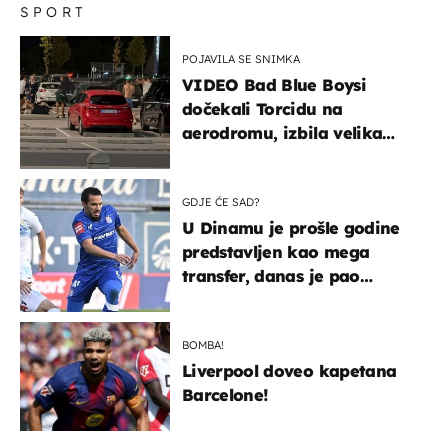
SPORT
POJAVILA SE SNIMKA
VIDEO Bad Blue Boysi
dočekali Torcidu na
aerodromu, izbila velika
masovna tučnjava
GDJE ĆE SAD?
U Dinamu je prošle godine
predstavljen kao mega
transfer, danas je pao
najniže u karijeri
BOMBA!
Liverpool doveo kapetana
Barcelone!