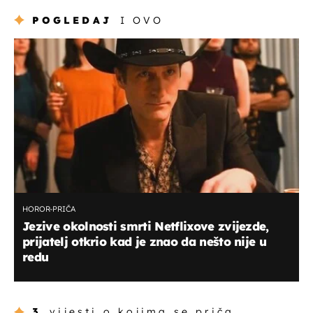
POGLEDAJ
I OVO
HOROR-PRIČA
Jezive okolnosti smrti Netflixove zvijezde,
prijatelj otkrio kad je znao da nešto nije u
redu
3
vijesti o kojima se priča