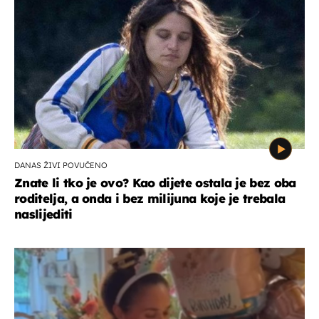
DANAS ŽIVI POVUČENO
Znate li tko je ovo? Kao dijete ostala je bez oba
roditelja, a onda i bez milijuna koje je trebala
naslijediti