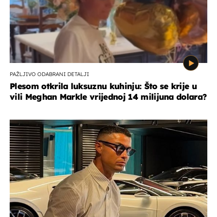
PAŽLJIVO ODABRANI DETALJI
Plesom otkrila luksuznu kuhinju: Što se krije u
vili Meghan Markle vrijednoj 14 milijuna dolara?