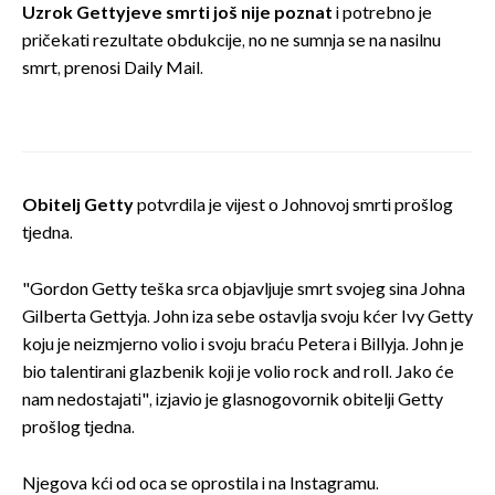
Uzrok Gettyjeve smrti još nije poznat
i potrebno je
pričekati rezultate obdukcije, no ne sumnja se na nasilnu
smrt, prenosi Daily Mail.
Obitelj Getty
potvrdila je vijest o Johnovoj smrti prošlog
tjedna.
"Gordon Getty teška srca objavljuje smrt svojeg sina Johna
Gilberta Gettyja. John iza sebe ostavlja svoju kćer Ivy Getty
koju je neizmjerno volio i svoju braću Petera i Billyja. John je
bio talentirani glazbenik koji je volio rock and roll. Jako će
nam nedostajati", izjavio je glasnogovornik obitelji Getty
prošlog tjedna.
Njegova kći od oca se oprostila i na Instagramu.