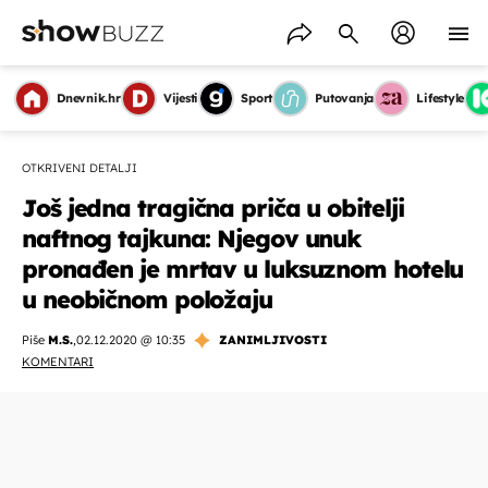
Dnevnik.hr
Vijesti
Sport
Putovanja
Lifestyle
OTKRIVENI DETALJI
Još jedna tragična priča u obitelji
naftnog tajkuna: Njegov unuk
pronađen je mrtav u luksuznom hotelu
u neobičnom položaju
Piše
M.S.
,
02.12.2020 @ 10:35
ZANIMLJIVOSTI
KOMENTARI
OMOGUĆI OBAVIJESTI