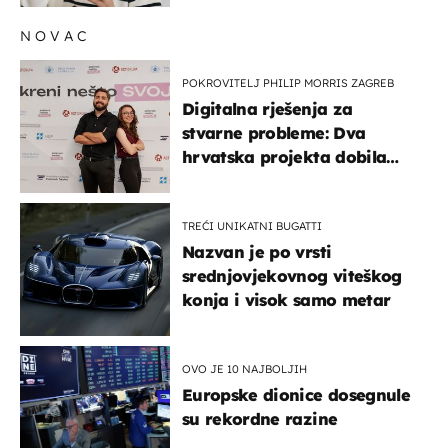
NOVAC
POKROVITELJ PHILIP MORRIS ZAGREB
Digitalna rješenja za
stvarne probleme: Dva
hrvatska projekta dobila
potporu za razvoj
TREĆI UNIKATNI BUGATTI
Nazvan je po vrsti
srednjovjekovnog viteškog
konja i visok samo metar
OVO JE 10 NAJBOLJIH
Europske dionice dosegnule
su rekordne razine