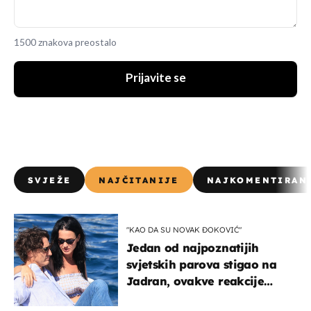
1500 znakova preostalo
Prijavite se
SVJEŽE
NAJČITANIJE
NAJKOMENTIRAN
"KAO DA SU NOVAK ĐOKOVIĆ"
Jedan od najpoznatijih
svjetskih parova stigao na
Jadran, ovakve reakcije
vjerojatno nisu očekivali