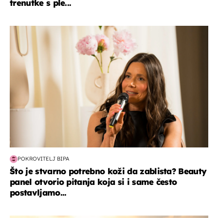
trenutke s ple...
moda & ljepota
POKROVITELJ BIPA
Što je stvarno potrebno koži da zablista? Beauty
panel otvorio pitanja koja si i same često
postavljamo...