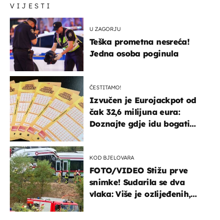
VIJESTI
U ZAGORJU
Teška prometna nesreća!
Jedna osoba poginula
ČESTITAMO!
Izvučen je Eurojackpot od
čak 32,6 milijuna eura:
Doznajte gdje idu bogati
dobitci u Hrvatskoj
KOD BJELOVARA
FOTO/VIDEO Stižu prve
snimke! Sudarila se dva
vlaka: Više je ozlijeđenih,
hitne službe na terenu