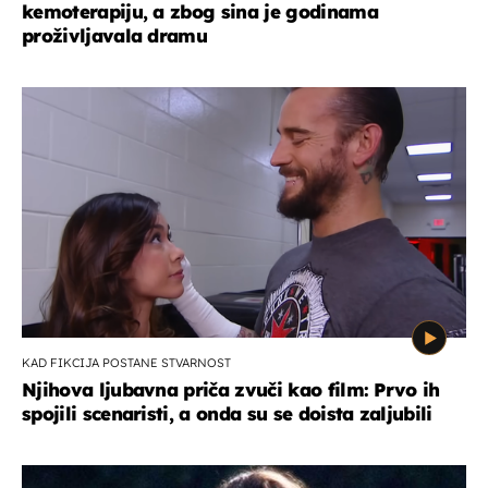
kemoterapiju, a zbog sina je godinama
proživljavala dramu
KAD FIKCIJA POSTANE STVARNOST
Njihova ljubavna priča zvuči kao film: Prvo ih
spojili scenaristi, a onda su se doista zaljubili