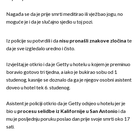
Nagađa se da je prije smrti meditirao ili vježbao jogu, no
moguće je i da je slučajno sjedio u toj pozi.
Iz policije su potvrdili i da
nisu pronašli znakove zločina
te
da je sve izgledalo uredno i čisto.
Izvještaj je otkrio i da je Getty u hotelu u kojem je preminuo
boravio gotovo tri tjedna, a iako je bukirao sobu od 1.
studenog, kasnije se doznalo da ga je njegov osobni asistent
doveo u hotel tek 6. studenog.
Asistent je policiji otkrio da je Getty odsjeo u hotelu jer je
bio u
procesu selidbe iz Kalifornije u San Antonio
i da
mu je posljednju poruku poslao dan prije svoje smrti oko 17
sati.