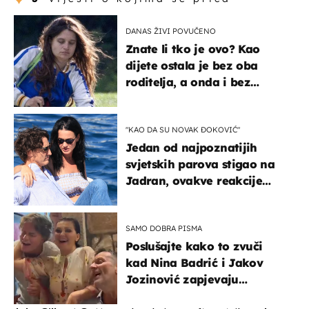
DANAS ŽIVI POVUČENO
Znate li tko je ovo? Kao
dijete ostala je bez oba
roditelja, a onda i bez
milijuna koje je trebala
naslijediti
"KAO DA SU NOVAK ĐOKOVIĆ"
Jedan od najpoznatijih
svjetskih parova stigao na
Jadran, ovakve reakcije
vjerojatno nisu očekivali
SAMO DOBRA PISMA
Poslušajte kako to zvuči
kad Nina Badrić i Jakov
Jozinović zapjevaju
Oliverov hit!