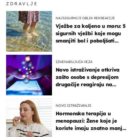
ZDRAVLJE
NAJSIGURNIJI OBLIK REKREACIJE
Vježbe za koljeno u moru: 5
sigurnih vježbi koje mogu
smanjiti bol i poboljšati
pokretljivost
IZNENAĐUJUĆA VEZA
Novo istraživanje otkriva
zašto osobe s depresijom
drugačije reagiraju na
lajkove
NOVO ISTRAŽIVANJE
Hormonska terapija u
menopauzi: Žene koje je
koriste imaju znatno manji
rizik od ovoga