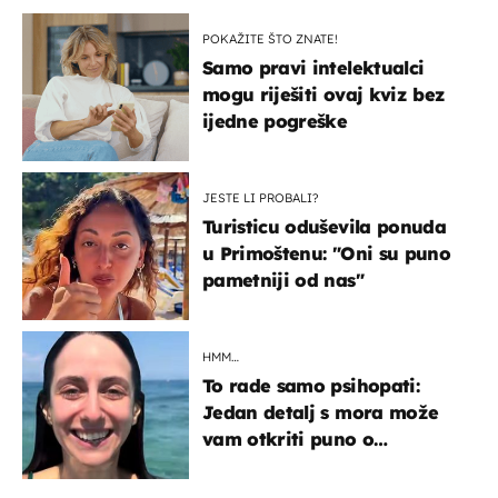
POKAŽITE ŠTO ZNATE!
Samo pravi intelektualci
mogu riješiti ovaj kviz bez
ijedne pogreške
JESTE LI PROBALI?
Turisticu oduševila ponuda
u Primoštenu: "Oni su puno
pametniji od nas"
HMM…
To rade samo psihopati:
Jedan detalj s mora može
vam otkriti puno o
prijateljima