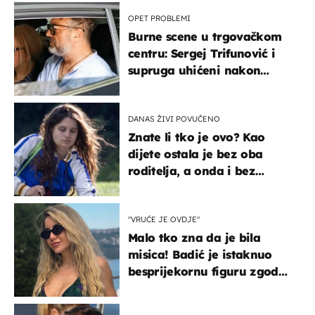
OPET PROBLEMI
Burne scene u trgovačkom
centru: Sergej Trifunović i
supruga uhićeni nakon
svađe!
DANAS ŽIVI POVUČENO
Znate li tko je ovo? Kao
dijete ostala je bez oba
roditelja, a onda i bez
milijuna koje je trebala
naslijediti
"VRUĆE JE OVDJE"
Malo tko zna da je bila
misica! Badić je istaknuo
besprijekornu figuru zgodne
voditeljice