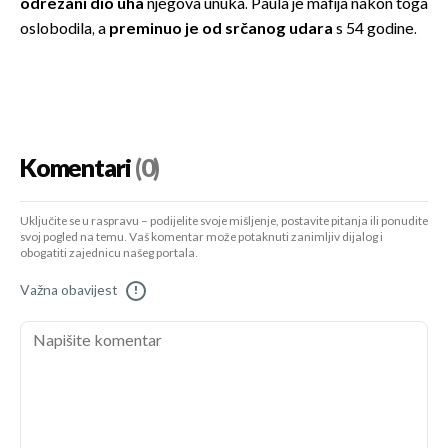
odrezani dio uha
njegova unuka. Paula je mafija nakon toga
oslobodila, a
preminuo je od srčanog udara
s 54 godine.
Komentari
(0)
Uključite se u raspravu – podijelite svoje mišljenje, postavite pitanja ili ponudite
svoj pogled na temu. Vaš komentar može potaknuti zanimljiv dijalog i
obogatiti zajednicu našeg portala.
Važna obavijest
!