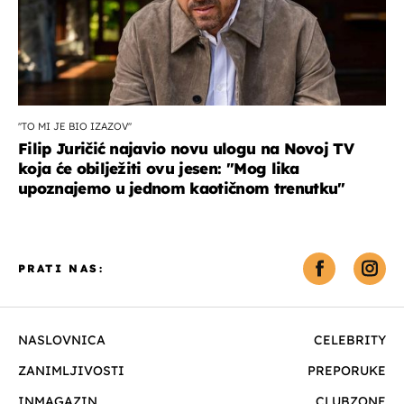
''TO MI JE BIO IZAZOV''
Filip Juričić najavio novu ulogu na Novoj TV
koja će obilježiti ovu jesen: ''Mog lika
upoznajemo u jednom kaotičnom trenutku''
PRATI NAS:
NASLOVNICA
CELEBRITY
ZANIMLJIVOSTI
PREPORUKE
INMAGAZIN
CLUBZONE