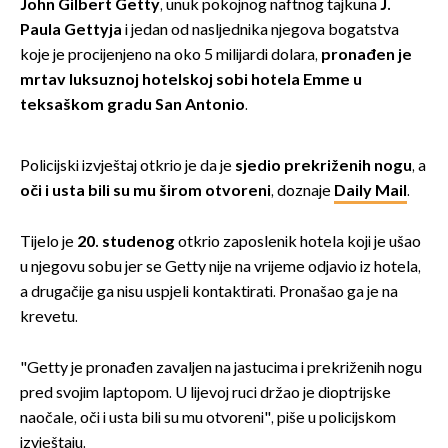
John Gilbert Getty
, unuk pokojnog naftnog tajkuna
J.
Paula Gettyja
i jedan od nasljednika njegova bogatstva
koje je procijenjeno na oko 5 milijardi dolara,
pronađen je
mrtav luksuznoj hotelskoj sobi hotela Emme u
teksaškom gradu San Antonio
.
Policijski izvještaj otkrio je da je
sjedio prekriženih nogu
, a
oči i usta bili su mu širom otvoreni
, doznaje
Daily Mail
.
Tijelo je
20. studenog
otkrio zaposlenik hotela koji je ušao
u njegovu sobu jer se Getty nije na vrijeme odjavio iz hotela,
a drugačije ga nisu uspjeli kontaktirati. Pronašao ga je na
krevetu.
"Getty je pronađen zavaljen na jastucima i prekriženih nogu
pred svojim laptopom. U lijevoj ruci držao je dioptrijske
naočale, oči i usta bili su mu otvoreni", piše u policijskom
izvještaju.