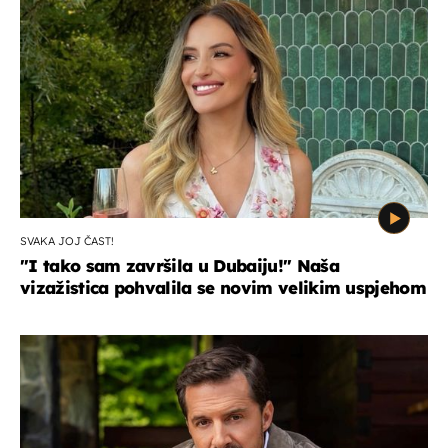
SVAKA JOJ ČAST!
"I tako sam završila u Dubaiju!" Naša
vizažistica pohvalila se novim velikim uspjehom