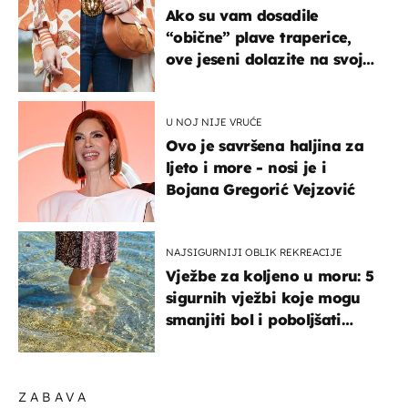
Ako su vam dosadile
“obične” plave traperice,
ove jeseni dolazite na svoje
- izdvajamo 15 hit modela
U NOJ NIJE VRUĆE
Ovo je savršena haljina za
ljeto i more - nosi je i
Bojana Gregorić Vejzović
NAJSIGURNIJI OBLIK REKREACIJE
Vježbe za koljeno u moru: 5
sigurnih vježbi koje mogu
smanjiti bol i poboljšati
pokretljivost
ZABAVA