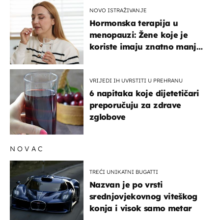
NOVO ISTRAŽIVANJE
Hormonska terapija u
menopauzi: Žene koje je
koriste imaju znatno manji
rizik od ovoga
VRIJEDI IH UVRSTITI U PREHRANU
6 napitaka koje dijetetičari
preporučuju za zdrave
zglobove
NOVAC
TREĆI UNIKATNI BUGATTI
Nazvan je po vrsti
srednjovjekovnog viteškog
konja i visok samo metar