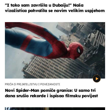
"I tako sam završila u Dubaiju!" Naša
vizažistica pohvalila se novim velikim uspjehom
PRIČA O PRIJATELJSTVU I POVEZANOSTI
Novi Spider-Man pomiče granice: U samo tri
dana srušio rekorde i ispisao filmsku povijest