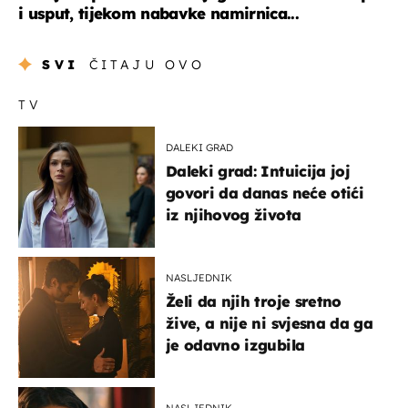
i usput, tijekom nabavke namirnica...
SVI
ČITAJU OVO
TV
DALEKI GRAD
Daleki grad: Intuicija joj
govori da danas neće otići
iz njihovog života
NASLJEDNIK
Želi da njih troje sretno
žive, a nije ni svjesna da ga
je odavno izgubila
NASLJEDNIK