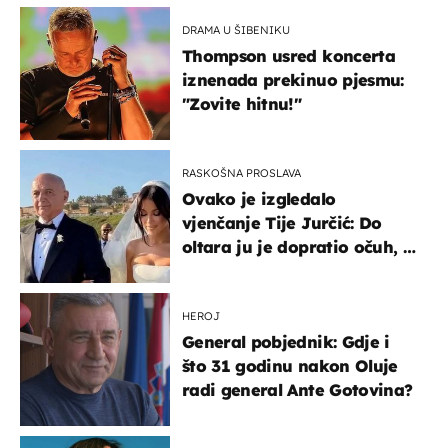
DRAMA U ŠIBENIKU
Thompson usred koncerta
iznenada prekinuo pjesmu:
"Zovite hitnu!"
RASKOŠNA PROSLAVA
Ovako je izgledalo
vjenčanje Tije Jurčić: Do
oltara ju je dopratio očuh, a
slavilo se uz Olivera i Rozgu
HEROJ
General pobjednik: Gdje i
što 31 godinu nakon Oluje
radi general Ante Gotovina?