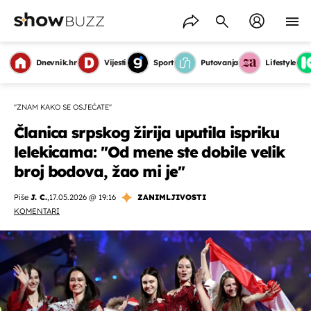
Dnevnik.hr
Vijesti
Sport
Putovanja
Lifestyle
''ZNAM KAKO SE OSJEĆATE''
Članica srpskog žirija uputila ispriku
lelekicama: ''Od mene ste dobile velik
broj bodova, žao mi je''
Piše
J. C.
,
17.05.2026 @ 19:16
ZANIMLJIVOSTI
KOMENTARI
OMOGUĆI OBAVIJESTI