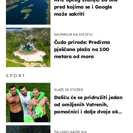
pred kojima se i Google
može sakriti
NAJMANJA NA SVIJETU
Čudo prirode: Predivna
pješčana plaža na 100
metara od mora
SPORT
SLAŽE SE STOŽER
Daliću će se pridružiti jedan
od omiljenih Vatrenih,
pomoćnici i dalje dvoje oko
ponude
ŽALGIRIS RAZBIJEN