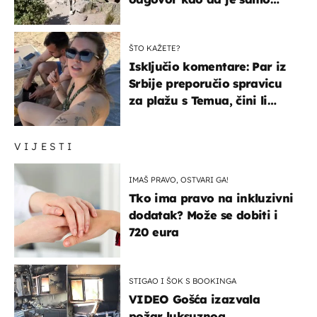
čekao…
ŠTO KAŽETE?
Isključio komentare: Par iz
Srbije preporučio spravicu
za plažu s Temua, čini li
vam se ovo sigurnim?
VIJESTI
IMAŠ PRAVO, OSTVARI GA!
Tko ima pravo na inkluzivni
dodatak? Može se dobiti i
720 eura
STIGAO I ŠOK S BOOKINGA
VIDEO Gošća izazvala
požar luksuznog