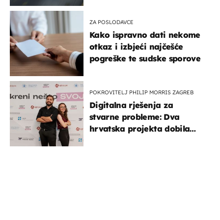
ZA POSLODAVCE
Kako ispravno dati nekome
otkaz i izbjeći najčešće
pogreške te sudske sporove
POKROVITELJ PHILIP MORRIS ZAGREB
Digitalna rješenja za
stvarne probleme: Dva
hrvatska projekta dobila
potporu za razvoj