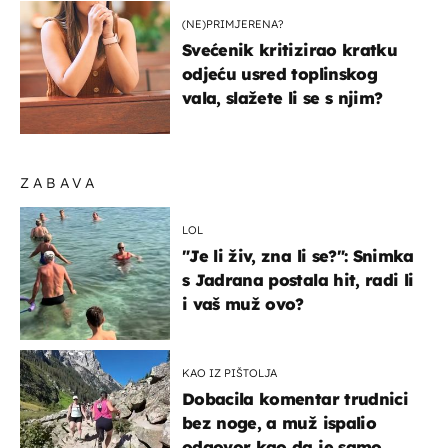
(NE)PRIMJERENA?
Svećenik kritizirao kratku
odjeću usred toplinskog
vala, slažete li se s njim?
ZABAVA
LOL
"Je li živ, zna li se?": Snimka
s Jadrana postala hit, radi li
i vaš muž ovo?
KAO IZ PIŠTOLJA
Dobacila komentar trudnici
bez noge, a muž ispalio
odgovor kao da je samo