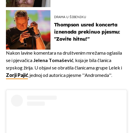
DRAMA U ŠIBENIKU
Thompson usred koncerta
iznenada prekinuo pjesmu:
"Zovite hitnu!"
Nakon lavine komentara na društvenim mrežama oglasila
se i pjevačica
Jelena Tomašević
, koja je bila članica
srpskog žirija. U objavi se obratila članicama grupe Lelek i
Zorji Pajić
, jednoj od autorica pjesme ''Andromeda''.