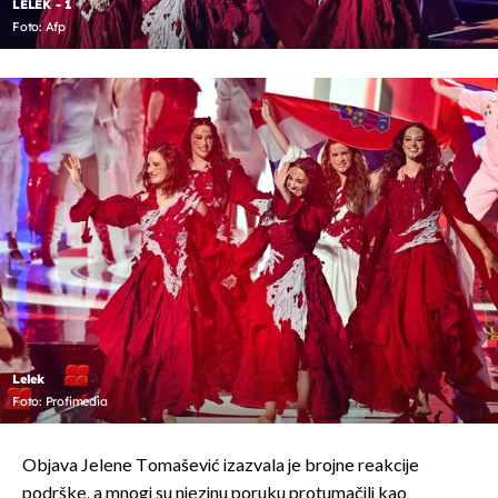
LELEK - 1
Foto: Afp
Lelek
Foto: Profimedia
Objava Jelene Tomašević izazvala je brojne reakcije
podrške, a mnogi su njezinu poruku protumačili kao