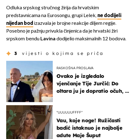
Odluka srpskog stručnog žirija da hrvatskim
predstavnicama na Eurosongu, grupi Lelek,
ne dodijeli
nijedan bod
izazvala je brojne reakcije diljem regije.
Posebno je pažnju privukla činjenica da je hrvatski žiri
srpskom bendu
Lavina
dodijelio maksimalnih 12 bodova.
3
vijesti o kojima se priča
RASKOŠNA PROSLAVA
Ovako je izgledalo
vjenčanje Tije Jurčić: Do
oltara ju je dopratio očuh, a
slavilo se uz Olivera i Rozgu
"UUUUUUFFFF"
Vau, koje noge! Ružičasti
badić istaknuo je najbolje
adute Maje Šuput