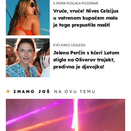
S MORA POSLALA POZDRAVE
Vruće, vruće! Nives Celzijus
u vatrenom kupaćem malo
je toga prepustila mašti
EVO KAKO IZGLEDA
Jelena Perčin s kćeri Lotom
stigla na Oliverov trajekt,
predivna je djevojka!
IMAMO JOŠ
NA OVU TEMU
kultura & zabava