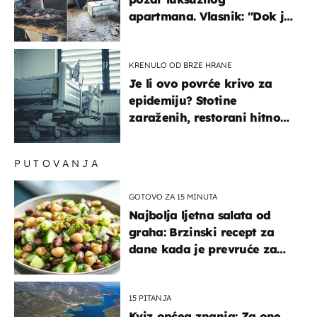
apartmana. Vlasnik: "Dok je
gorjelo, smijali su se, pili i
pokazivali mi srednji prst"
KRENULO OD BRZE HRANE
Je li ovo povrće krivo za
epidemiju? Stotine
zaraženih, restorani hitno
povukli proizvod
PUTOVANJA
GOTOVO ZA 15 MINUTA
Najbolja ljetna salata od
graha: Brzinski recept za
dane kada je prevruće za
kuhanje
15 PITANJA
Kviz općeg znanja: Za one