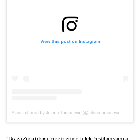
View this post on Instagram
A post shared by Jelena Tomasevic (@jelenatomasevic_official)
"Draga Zorja i drage cure iz grupe Lelek, čestitam vam na