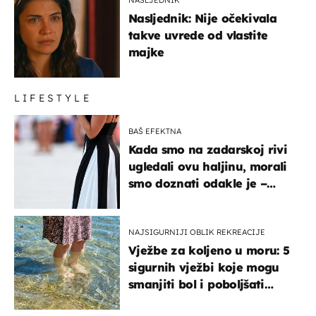
Nasljednik: Nije očekivala
takve uvrede od vlastite
majke
LIFESTYLE
BAŠ EFEKTNA
Kada smo na zadarskoj rivi
ugledali ovu haljinu, morali
smo doznati odakle je –
košta samo 18 eura
NAJSIGURNIJI OBLIK REKREACIJE
Vježbe za koljeno u moru: 5
sigurnih vježbi koje mogu
smanjiti bol i poboljšati
pokretljivost