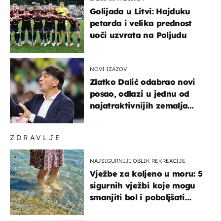
Golijada u Litvi: Hajduku
petarda i velika prednost
uoči uzvrata na Poljudu
NOVI IZAZOV
Zlatko Dalić odabrao novi
posao, odlazi u jednu od
najatraktivnijih zemalja
svijeta
ZDRAVLJE
NAJSIGURNIJI OBLIK REKREACIJE
Vježbe za koljeno u moru: 5
sigurnih vježbi koje mogu
smanjiti bol i poboljšati
pokretljivost