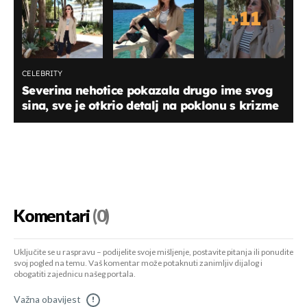
+
11
CELEBRITY
Severina nehotice pokazala drugo ime svog
sina, sve je otkrio detalj na poklonu s krizme
Komentari
(0)
Uključite se u raspravu – podijelite svoje mišljenje, postavite pitanja ili ponudite
svoj pogled na temu. Vaš komentar može potaknuti zanimljiv dijalog i
obogatiti zajednicu našeg portala.
Važna obavijest
!