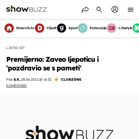
Dnevnik.hr
Vijesti
Sport
Putovanja
Lifestyle
LJETNI HIT
Premijerno: Zaveo ljepoticu i
'pozdravio se s pameti'
Piše
S.K.
,
28.06.2012 @ 16:32
CLUBZONE
KOMENTARI
OMOGUĆI OBAVIJESTI