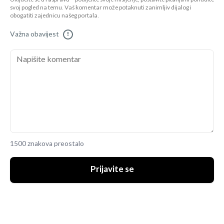
svoj pogled na temu. Vaš komentar može potaknuti zanimljiv dijalog i
obogatiti zajednicu našeg portala.
Važna obavijest
!
1500 znakova preostalo
Prijavite se