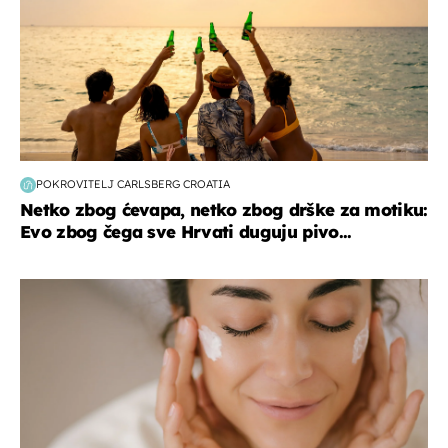
POKROVITELJ CARLSBERG CROATIA
Netko zbog ćevapa, netko zbog drške za motiku:
Evo zbog čega sve Hrvati duguju pivo...
moda & ljepota