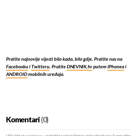
Pratite najnovije vijesti bilo kada, bilo gdje. Pratite nas na
Facebooku
i
Twitteru
. Pratite
DNEVNIK.hr
putem
iPhonea
i
ANDROID
mobilnih uređaja.
Komentari
(0)
Uključite se u raspravu – podijelite svoje mišljenje, postavite pitanja ili ponudite