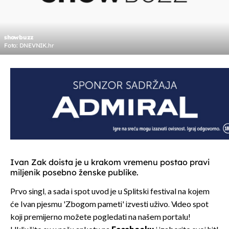
showbuzz
Foto: DNEVNIK.hr
Ivan Zak doista je u krakom vremenu postao pravi
miljenik posebno ženske publike.
Prvo singl, a sada i spot uvod je u Splitski festival na kojem
će Ivan pjesmu 'Zbogom pameti' izvesti uživo. Video spot
koji premijerno možete pogledati na našem portalu!