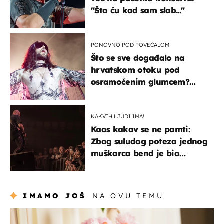
"Što ću kad sam slab..."
PONOVNO POD POVEĆALOM
Što se sve događalo na
hrvatskom otoku pod
osramoćenim glumcem?
Bizarni prizori i danas
izazivaju nevjericu
KAKVIH LJUDI IMA!
Kaos kakav se ne pamti:
Zbog suludog poteza jednog
muškarca bend je bio
prisiljen prekinuti nastup
IMAMO JOŠ
NA OVU TEMU
moda & ljepota