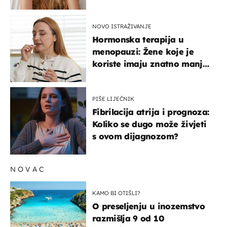
na ovaj način
NOVO ISTRAŽIVANJE
Hormonska terapija u
menopauzi: Žene koje je
koriste imaju znatno manji
rizik od ovoga
PIŠE LIJEČNIK
Fibrilacija atrija i prognoza:
Koliko se dugo može živjeti
s ovom dijagnozom?
NOVAC
KAMO BI OTIŠLI?
O preseljenju u inozemstvo
razmišlja 9 od 10