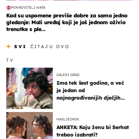
POKROVITELJ WATA
Kad su uspomene previše dobre za samo jedno
gledanje: Mali uređaj koji je još jednom oživio
trenutke s ple...
SVI
ČITAJU OVO
TV
DALEKI GRAD
Ima tek šest godina, a već
je jedan od
najnagrađivanijih dječjih
glumaca
NASLJEDNIK
ANKETA: Koju ženu bi Serhat
trebao izabrati?