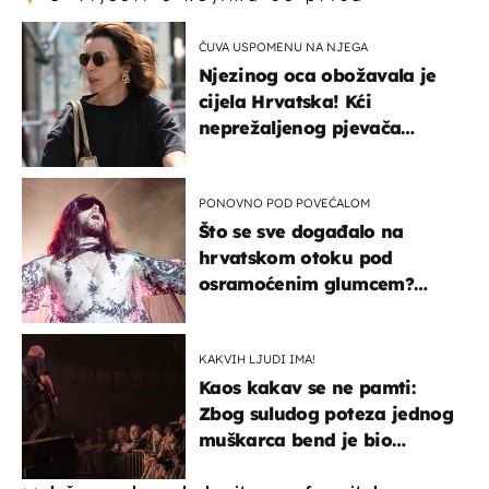
ČUVA USPOMENU NA NJEGA
Njezinog oca obožavala je
cijela Hrvatska! Kći
neprežaljenog pjevača
projurila špicom na dva
kotača
PONOVNO POD POVEĆALOM
Što se sve događalo na
hrvatskom otoku pod
osramoćenim glumcem?
Bizarni prizori i danas
izazivaju nevjericu
KAKVIH LJUDI IMA!
Kaos kakav se ne pamti:
Zbog suludog poteza jednog
muškarca bend je bio
prisiljen prekinuti nastup