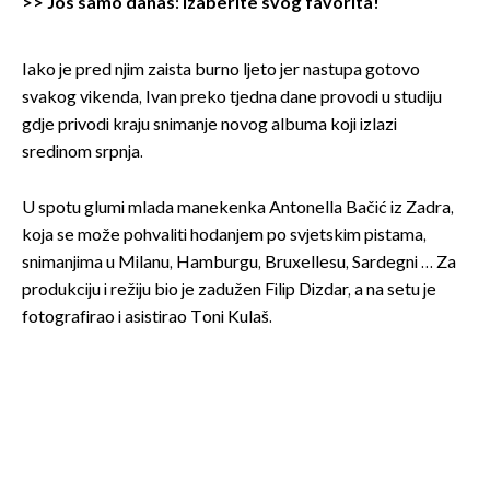
>>
Još samo danas: Izaberite svog favorita!
Iako je pred njim zaista burno ljeto jer nastupa gotovo
svakog vikenda, Ivan preko tjedna dane provodi u studiju
gdje privodi kraju snimanje novog albuma koji izlazi
sredinom srpnja.
U spotu glumi mlada manekenka Antonella Bačić iz Zadra,
koja se može pohvaliti hodanjem po svjetskim pistama,
snimanjima u Milanu, Hamburgu, Bruxellesu, Sardegni … Za
produkciju i režiju bio je zadužen Filip Dizdar, a na setu je
fotografirao i asistirao Toni Kulaš.