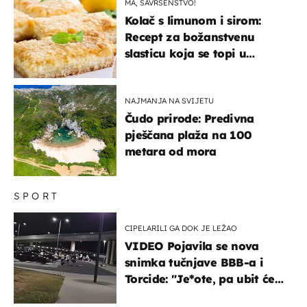
MA, SAVRŠENSTVO!
Kolač s limunom i sirom:
Recept za božanstvenu
slasticu koja se topi u
ustima
NAJMANJA NA SVIJETU
Čudo prirode: Predivna
pješčana plaža na 100
metara od mora
SPORT
CIPELARILI GA DOK JE LEŽAO
VIDEO Pojavila se nova
snimka tučnjave BBB-a i
Torcide: "Je*ote, pa ubit će
ga!"