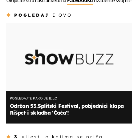
Uključite su u našu anketu na
Facebooku
i izaberite svoj hit!
POGLEDAJ
I OVO
POGLEDAJTE KAKO JE BILO
Održan 53.Splitski Festival, pobjednici klapa
Rišpet i skladba 'Ćaća'!
3
vijesti o kojima se priča