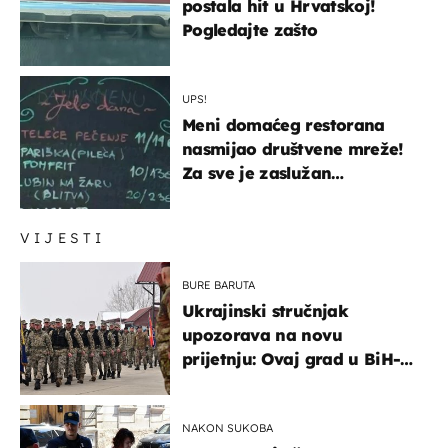
postala hit u Hrvatskoj!
Pogledajte zašto
UPS!
Meni domaćeg restorana
nasmijao društvene mreže!
Za sve je zaslužan
urnebesan naziv jela
VIJESTI
BURE BARUTA
Ukrajinski stručnjak
upozorava na novu
prijetnju: Ovaj grad u BiH-u
bi mogao biti žarište
NAKON SUKOBA