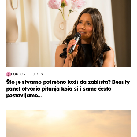
POKROVITELJ BIPA
Što je stvarno potrebno koži da zablista? Beauty
panel otvorio pitanja koja si i same često
postavljamo...
zanimljivosti