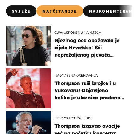
SVJEŽE
NAJČITANIJE
NAJKOMENTIRAN
ČUVA USPOMENU NA NJEGA
Njezinog oca obožavala je
cijela Hrvatska! Kći
neprežaljenog pjevača
projurila špicom na dva
kotača
NADMAŠENA OČEKIVANJA
Thompson ruši brojke i u
Vukovaru! Objavljeno
koliko je ulaznica prodano
u kratkom vremenu
PRED 20 TISUĆA LJUDI
Thompson izazvao ovacije
već na početku koncerta: