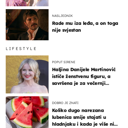
NASLJEDNIK
Rade mu iza leđa, a on toga
nije svjestan
LIFESTYLE
POPUT SIRENE
Haljina Danijele Martinović
ističe ženstvenu figuru, a
savršena je za večernji
izlazak na moru
DOBRO JE ZNATI
Koliko dugo narezana
lubenica smije stajati u
hladnjaku i kada je više nije