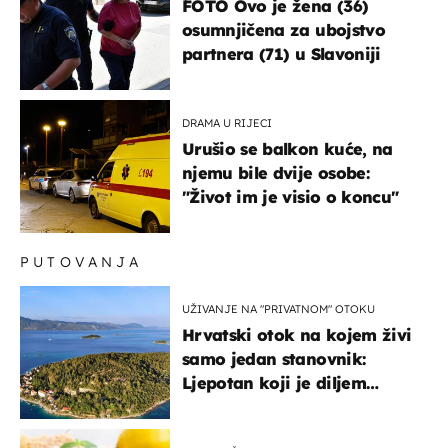
FOTO Ovo je žena (36)
osumnjičena za ubojstvo
partnera (71) u Slavoniji
DRAMA U RIJECI
Urušio se balkon kuće, na
njemu bile dvije osobe:
"Život im je visio o koncu"
PUTOVANJA
UŽIVANJE NA "PRIVATNOM" OTOKU
Hrvatski otok na kojem živi
samo jedan stanovnik:
Ljepotan koji je diljem
svijeta poznat po svojem
"bijelom zlatu"