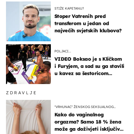
STIŽE KAPETANU?
Stoper Vatrenih pred
transferom u jedan od
najvećih svjetskih klubova?
POLJACI...
VIDEO Boksao je s Kličkom
i Furyjem, a sad su ga stavili
u kavez sa šestoricom
Roma! Pogledajte kako je
završilo
ZDRAVLJE
"VRHUNAC" ŽENSKOG SEKSUALNOG
ISKUSTVA
Kako do vaginalnog
orgazma? Samo 18 % žena
može ga doživjeti isključivo