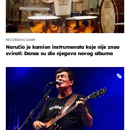
RECORDING DIARY
Naručio je kamion instrumenata koje nije znao
svirati: Danas su dio njegova novog albuma