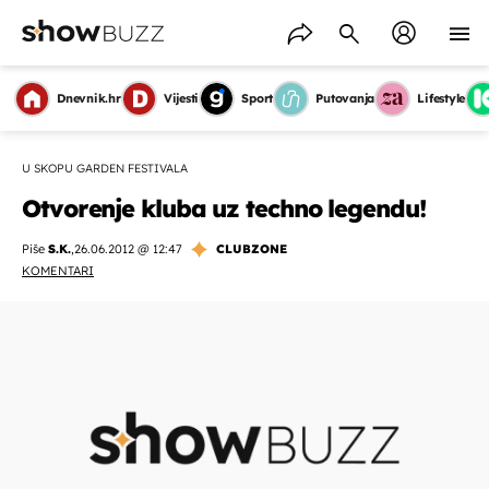
Dnevnik.hr
Vijesti
Sport
Putovanja
Lifestyle
U SKOPU GARDEN FESTIVALA
Otvorenje kluba uz techno legendu!
Piše
S.K.
,
26.06.2012 @ 12:47
CLUBZONE
KOMENTARI
OMOGUĆI OBAVIJESTI