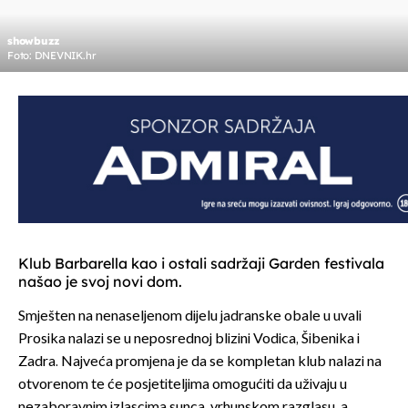
showbuzz
Foto: DNEVNIK.hr
Klub Barbarella kao i ostali sadržaji Garden festivala
našao je svoj novi dom.
Smješten na nenaseljenom dijelu jadranske obale u uvali
Prosika nalazi se u neposrednoj blizini Vodica, Šibenika i
Zadra. Najveća promjena je da se kompletan klub nalazi na
otvorenom te će posjetiteljima omogućiti da uživaju u
nezaboravnim izlascima sunca, vrhunskom razglasu, a