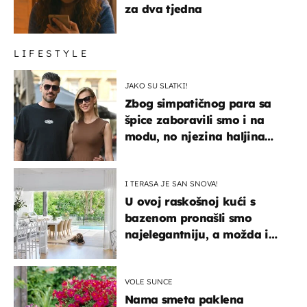
za dva tjedna
LIFESTYLE
JAKO SU SLATKI!
Zbog simpatičnog para sa
špice zaboravili smo i na
modu, no njezina haljina
itekako nas se dojmila
I TERASA JE SAN SNOVA!
U ovoj raskošnoj kući s
bazenom pronašli smo
najelegantniju, a možda i
najljepšu bijelu kuhinju
VOLE SUNCE
Nama smeta paklena