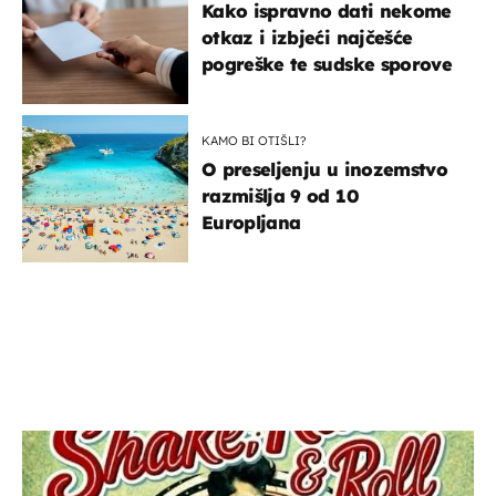
Kako ispravno dati nekome
otkaz i izbjeći najčešće
pogreške te sudske sporove
KAMO BI OTIŠLI?
O preseljenju u inozemstvo
razmišlja 9 od 10
Europljana