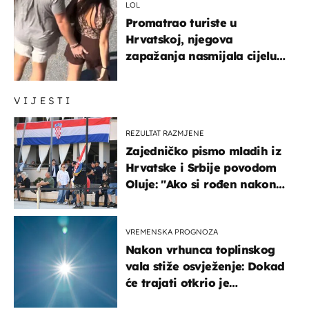
LOL
Promatrao turiste u
Hrvatskoj, njegova
zapažanja nasmijala cijelu
regiju
VIJESTI
REZULTAT RAZMJENE
Zajedničko pismo mladih iz
Hrvatske i Srbije povodom
Oluje: "Ako si rođen nakon
'95..."
VREMENSKA PROGNOZA
Nakon vrhunca toplinskog
vala stiže osvježenje: Dokad
će trajati otkrio je
meteorolog