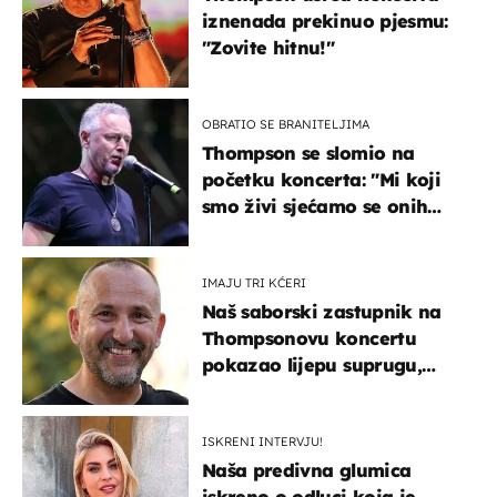
iznenada prekinuo pjesmu:
"Zovite hitnu!"
OBRATIO SE BRANITELJIMA
Thompson se slomio na
početku koncerta: "Mi koji
smo živi sjećamo se onih
koji nisu..."
IMAJU TRI KĆERI
Naš saborski zastupnik na
Thompsonovu koncertu
pokazao lijepu suprugu,
koja godinama izbjegava
javnost
ISKRENI INTERVJU!
Naša predivna glumica
iskreno o odluci koja je