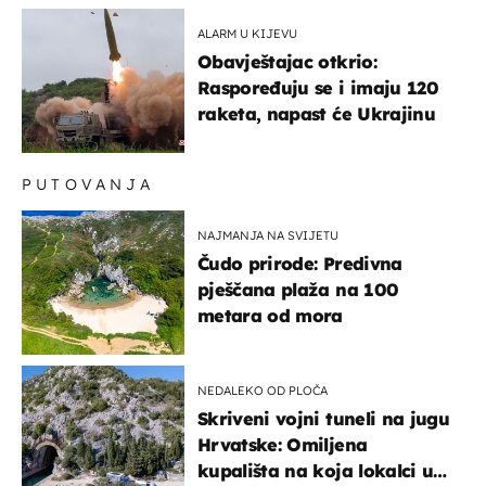
ALARM U KIJEVU
Obavještajac otkrio:
Raspoređuju se i imaju 120
raketa, napast će Ukrajinu
PUTOVANJA
NAJMANJA NA SVIJETU
Čudo prirode: Predivna
pješčana plaža na 100
metara od mora
NEDALEKO OD PLOČA
Skriveni vojni tuneli na jugu
Hrvatske: Omiljena
kupališta na koja lokalci u