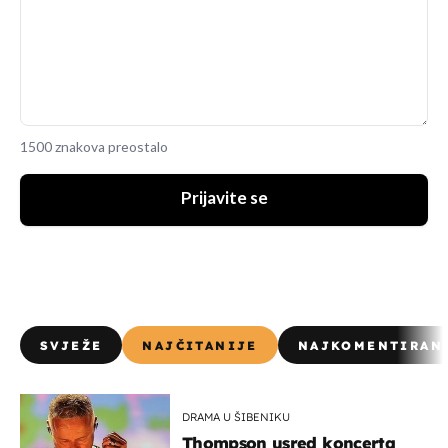
1500 znakova preostalo
Prijavite se
SVJEŽE
NAJČITANIJE
NAJKOMENTIRAN
DRAMA U ŠIBENIKU
Thompson usred koncerta