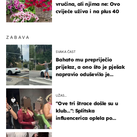
vrućina, ali njima ne: Ovo
cvijeće uživa i na plus 40
ZABAVA
SVAKA ČAST
Bahato mu prepriječio
prijelaz, a ono što je pješak
napravio oduševilo je
društvene mreže
UŽAS…
"Ove tri štrace došle su u
klub…": Splitska
influencerica oplela po
ženama zbog užasnog
ponašanja