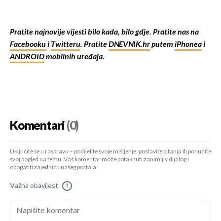
Pratite najnovije vijesti bilo kada, bilo gdje. Pratite nas na
Facebooku
i
Twitteru
. Pratite
DNEVNIK.hr
putem
iPhonea
i
ANDROID
mobilnih uređaja.
Komentari
(0)
Uključite se u raspravu – podijelite svoje mišljenje, postavite pitanja ili ponudite
svoj pogled na temu. Vaš komentar može potaknuti zanimljiv dijalog i
obogatiti zajednicu našeg portala.
Važna obavijest
!