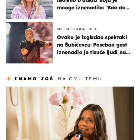
mnoge iznenadila: ''Kao da
mi je veliki teret pao s leđa''
VELIKA FOTOGALERIJA
Ovako je izgledao spektakl
na Šubićevcu: Poseban gost
iznenadio je tisuće ljudi na
Thompsonovu koncertu
IMAMO JOŠ
NA OVU TEMU
moda & ljepota