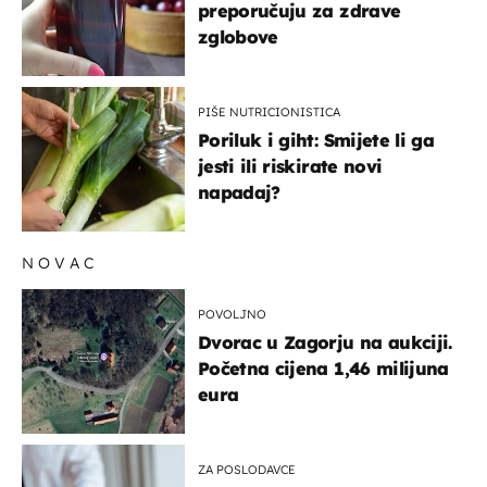
preporučuju za zdrave
zglobove
PIŠE NUTRICIONISTICA
Poriluk i giht: Smijete li ga
jesti ili riskirate novi
napadaj?
NOVAC
POVOLJNO
Dvorac u Zagorju na aukciji.
Početna cijena 1,46 milijuna
eura
ZA POSLODAVCE