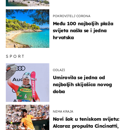
miru dolaze roniti i skakati
u more
POKROVITELJ CORONA
Među 100 najboljih plaža
svijeta našla se i jedna
hrvatska
SPORT
ODLAZI
Umirovila se jedna od
najboljih skijašica novog
doba
NEMA KRAJA
Novi šok u teniskom svijetu:
Alcaraz propušta Cincinatti,