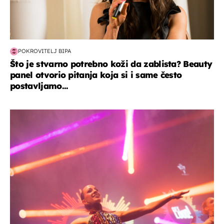
POKROVITELJ BIPA
Što je stvarno potrebno koži da zablista? Beauty
panel otvorio pitanja koja si i same često
postavljamo...
kultura & zabava