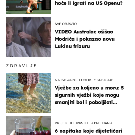
hoće li igrati na US Openu?
SVE OBJAVIO
VIDEO Australac ošišao
Modrića i pokazao novu
Lukinu frizuru
ZDRAVLJE
NAJSIGURNIJI OBLIK REKREACIJE
Vježbe za koljeno u moru: 5
sigurnih vježbi koje mogu
smanjiti bol i poboljšati
pokretljivost
VRIJEDI IH UVRSTITI U PREHRANU
6 napitaka koje dijetetičari