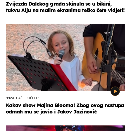
Zvijezda Dalekog grada skinula se u bikini,
takvu Alju na malim ekranima teško ćete vidjeti!
"PRVE GAŽE POČELE"
Kakav show Majina Blooma! Zbog ovog nastupa
odmah mu se javio i Jakov Jozinović