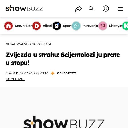
Dnevnik.hr
Vijesti
Sport
Putovanja
Lifestyle
NEGATIVNA STRANA RAZVODA
Zvijezda u strahu: Scijentolozi ju prate
u stopu!
Piše
K.Z.
,
02.07.2012 @ 09:10
CELEBRITY
KOMENTARI
OMOGUĆI OBAVIJESTI