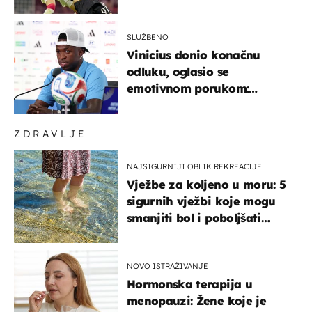
SLUŽBENO
Vinicius donio konačnu
odluku, oglasio se
emotivnom porukom:
"Hvala vam svima"
ZDRAVLJE
NAJSIGURNIJI OBLIK REKREACIJE
Vježbe za koljeno u moru: 5
sigurnih vježbi koje mogu
smanjiti bol i poboljšati
pokretljivost
NOVO ISTRAŽIVANJE
Hormonska terapija u
menopauzi: Žene koje je