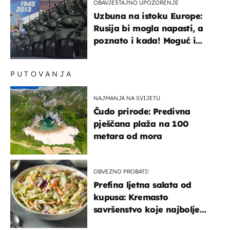
OBAVJEŠTAJNO UPOZORENJE
Uzbuna na istoku Europe:
Rusija bi mogla napasti, a
poznato i kada! Moguć i
kopneni upad u članicu
NATO-a
PUTOVANJA
NAJMANJA NA SVIJETU
Čudo prirode: Predivna
pješčana plaža na 100
metara od mora
OBVEZNO PROBATI!
Prefina ljetna salata od
kupusa: Kremasto
savršenstvo koje najbolje
paše uz pečeno meso