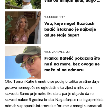
više od milijun ljudi, dugo se
borila s opakom bolešću
"UUUUUUFFFF"
Vau, koje noge! Ružičasti
badić istaknuo je najbolje
adute Maje Šuput
VRLO ZANIMLJIVO!
Franka Batelić pokazala što
nosi na more, bez ovoga ne
može ni na odmoru
Oko Toma i Katie trenutno se podiglo toliko prašine da je
gotovo nemoguće ne ugledati neku vijest o njihovom
razvodu. Samo prije nekoliko dana par je objavio da se
razvodi nakon 5 godina braka. Nagađanja o razlogu prekida
odmah su popunila internetske forume, a mnogi su smatrali