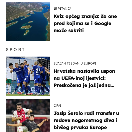
15 PITANJA
Kviz općeg znanja: Za one
pred kojima se i Google
može sakriti
SPORT
SJAJAN TJEDAN U EUROPI
Hrvatska nastavila uspon
na UEFA-inoj ljestvici:
Preskočena je još jedna
država
OPA!
Josip Šutalo radi transfer u
redove nogometnog diva i
bivšeg prvaka Europe