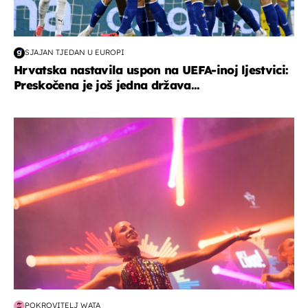
SJAJAN TJEDAN U EUROPI
Hrvatska nastavila uspon na UEFA-inoj ljestvici:
Preskočena je još jedna država...
kultura & zabava
POKROVITELJ WATA