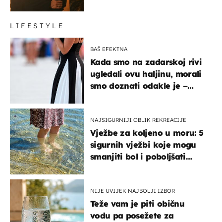
LIFESTYLE
BAŠ EFEKTNA
Kada smo na zadarskoj rivi
ugledali ovu haljinu, morali
smo doznati odakle je –
košta samo 18 eura
NAJSIGURNIJI OBLIK REKREACIJE
Vježbe za koljeno u moru: 5
sigurnih vježbi koje mogu
smanjiti bol i poboljšati
pokretljivost
NIJE UVIJEK NAJBOLJI IZBOR
Teže vam je piti običnu
vodu pa posežete za