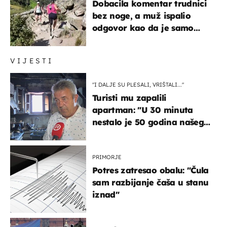
Dobacila komentar trudnici
bez noge, a muž ispalio
odgovor kao da je samo
čekao…
VIJESTI
"I DALJE SU PLESALI, VRIŠTALI..."
Turisti mu zapalili
apartman: "U 30 minuta
nestalo je 50 godina našeg
života, supruga i ja ne
možemo oka sklopiti"
PRIMORJE
Potres zatresao obalu: "Čula
sam razbijanje čaša u stanu
iznad"