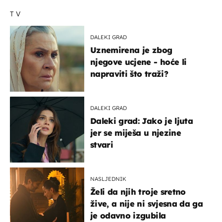
TV
DALEKI GRAD
Uznemirena je zbog
njegove ucjene - hoće li
napraviti što traži?
DALEKI GRAD
Daleki grad: Jako je ljuta
jer se miješa u njezine
stvari
NASLJEDNIK
Želi da njih troje sretno
žive, a nije ni svjesna da ga
je odavno izgubila