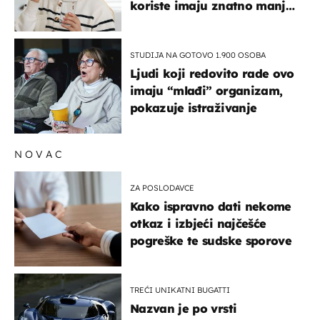
koriste imaju znatno manji
rizik od ovoga
STUDIJA NA GOTOVO 1.900 OSOBA
Ljudi koji redovito rade ovo
imaju “mlađi” organizam,
pokazuje istraživanje
NOVAC
ZA POSLODAVCE
Kako ispravno dati nekome
otkaz i izbjeći najčešće
pogreške te sudske sporove
TREĆI UNIKATNI BUGATTI
Nazvan je po vrsti