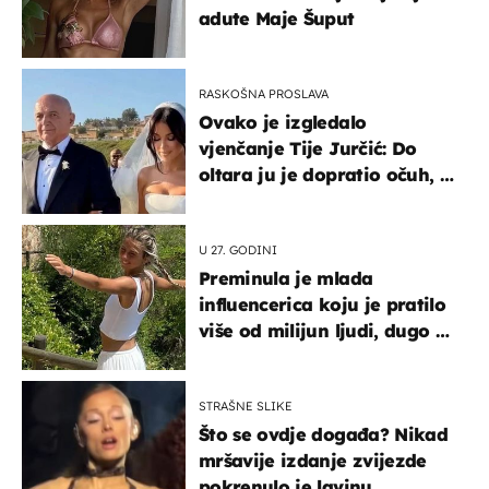
adute Maje Šuput
RASKOŠNA PROSLAVA
Ovako je izgledalo
vjenčanje Tije Jurčić: Do
oltara ju je dopratio očuh, a
slavilo se uz Olivera i Rozgu
U 27. GODINI
Preminula je mlada
influencerica koju je pratilo
više od milijun ljudi, dugo se
borila s opakom bolešću
STRAŠNE SLIKE
Što se ovdje događa? Nikad
mršavije izdanje zvijezde
pokrenulo je lavinu