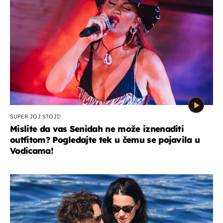
SUPER JOJ STOJI!
Mislite da vas Senidah ne može iznenaditi
outfitom? Pogledajte tek u čemu se pojavila u
Vodicama!