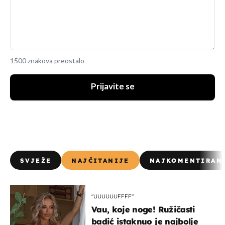
1500 znakova preostalo
Prijavite se
SVJEŽE
NAJČITANIJE
NAJKOMENTIRAN
"UUUUUUFFFF"
Vau, koje noge! Ružičasti
badić istaknuo je najbolje