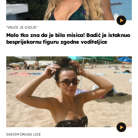
"VRUĆE JE OVDJE"
Malo tko zna da je bila misica! Badić je istaknuo
besprijekornu figuru zgodne voditeljice
SASVIM DRUGO LICE