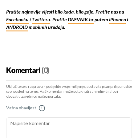
Pratite najnovije vijesti bilo kada, bilo gdje. Pratite nas na
Facebooku
i
Twitteru
. Pratite
DNEVNIK.hr
putem
iPhonea
i
ANDROID
mobilnih uređaja.
Komentari
(0)
Uključite se u raspravu – podijelite svoje mišljenje, postavite pitanja ili ponudite
svoj pogled na temu. Vaš komentar može potaknuti zanimljiv dijalog i
obogatiti zajednicu našeg portala.
Važna obavijest
!