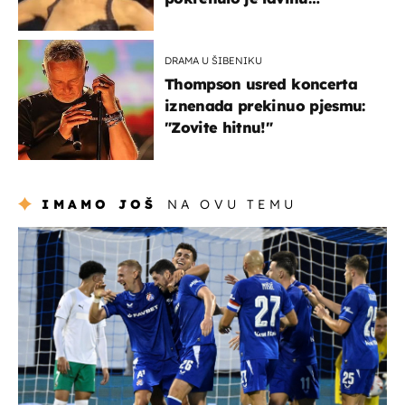
zabrinutih komentara
DRAMA U ŠIBENIKU
Thompson usred koncerta
iznenada prekinuo pjesmu:
"Zovite hitnu!"
IMAMO JOŠ
NA OVU TEMU
nogomet