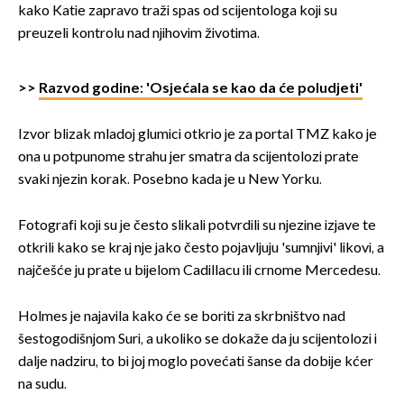
kako Katie zapravo traži spas od scijentologa koji su
preuzeli kontrolu nad njihovim životima.
>>
Razvod godine: 'Osjećala se kao da će poludjeti'
Izvor blizak mladoj glumici otkrio je za portal TMZ kako je
ona u potpunome strahu jer smatra da scijentolozi prate
svaki njezin korak. Posebno kada je u New Yorku.
Fotografi koji su je često slikali potvrdili su njezine izjave te
otkrili kako se kraj nje jako često pojavljuju 'sumnjivi' likovi, a
najčešće ju prate u bijelom Cadillacu ili crnome Mercedesu.
Holmes je najavila kako će se boriti za skrbništvo nad
šestogodišnjom Suri, a ukoliko se dokaže da ju scijentolozi i
dalje nadziru, to bi joj moglo povećati šanse da dobije kćer
na sudu.