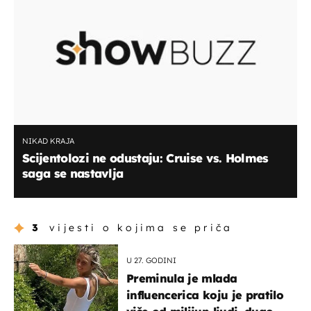
NIKAD KRAJA
Scijentolozi ne odustaju: Cruise vs. Holmes
saga se nastavlja
3
vijesti o kojima se priča
U 27. GODINI
Preminula je mlada
influencerica koju je pratilo