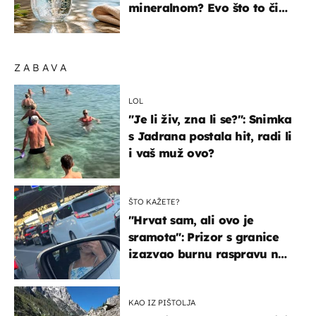
mineralnom? Evo što to čini
organizmu
ZABAVA
LOL
"Je li živ, zna li se?": Snimka
s Jadrana postala hit, radi li
i vaš muž ovo?
ŠTO KAŽETE?
"Hrvat sam, ali ovo je
sramota": Prizor s granice
izazvao burnu raspravu na
društvenim mrežama
KAO IZ PIŠTOLJA