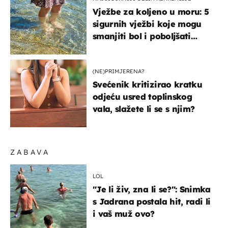
Vježbe za koljeno u moru: 5
sigurnih vježbi koje mogu
smanjiti bol i poboljšati
pokretljivost
(NE)PRIMJERENA?
Svećenik kritizirao kratku
odjeću usred toplinskog
vala, slažete li se s njim?
ZABAVA
LOL
"Je li živ, zna li se?": Snimka
s Jadrana postala hit, radi li
i vaš muž ovo?