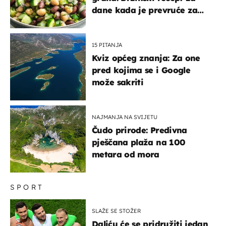
dane kada je prevruće za
kuhanje
15 PITANJA
Kviz općeg znanja: Za one
pred kojima se i Google
može sakriti
NAJMANJA NA SVIJETU
Čudo prirode: Predivna
pješčana plaža na 100
metara od mora
SPORT
SLAŽE SE STOŽER
Daliću će se pridružiti jedan