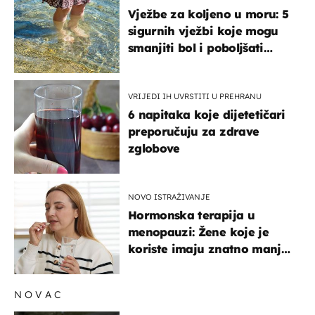
Vježbe za koljeno u moru: 5
sigurnih vježbi koje mogu
smanjiti bol i poboljšati
pokretljivost
VRIJEDI IH UVRSTITI U PREHRANU
6 napitaka koje dijetetičari
preporučuju za zdrave
zglobove
NOVO ISTRAŽIVANJE
Hormonska terapija u
menopauzi: Žene koje je
koriste imaju znatno manji
rizik od ovoga
NOVAC