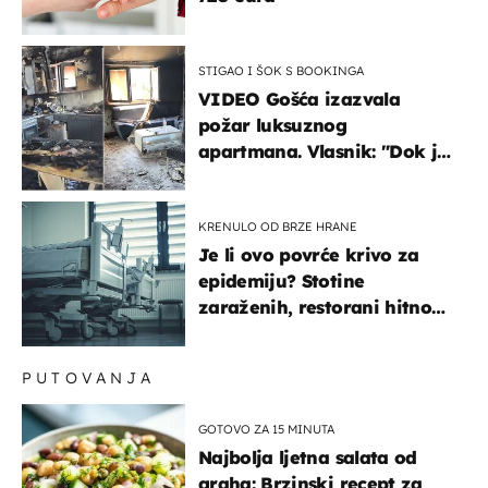
STIGAO I ŠOK S BOOKINGA
VIDEO Gošća izazvala
požar luksuznog
apartmana. Vlasnik: "Dok je
gorjelo, smijali su se, pili i
pokazivali mi srednji prst"
KRENULO OD BRZE HRANE
Je li ovo povrće krivo za
epidemiju? Stotine
zaraženih, restorani hitno
povukli proizvod
PUTOVANJA
GOTOVO ZA 15 MINUTA
Najbolja ljetna salata od
graha: Brzinski recept za