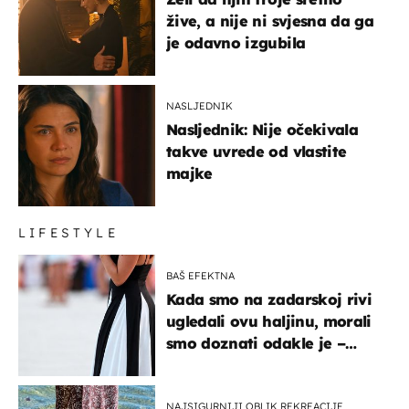
žive, a nije ni svjesna da ga
je odavno izgubila
NASLJEDNIK
Nasljednik: Nije očekivala
takve uvrede od vlastite
majke
LIFESTYLE
BAŠ EFEKTNA
Kada smo na zadarskoj rivi
ugledali ovu haljinu, morali
smo doznati odakle je –
košta samo 18 eura
NAJSIGURNIJI OBLIK REKREACIJE