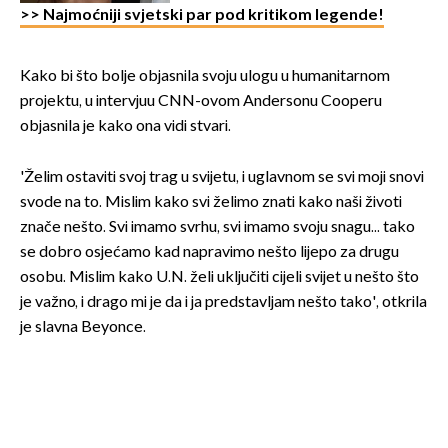
>> Najmoćniji svjetski par pod kritikom legende!
Kako bi što bolje objasnila svoju ulogu u humanitarnom
projektu, u intervjuu CNN-ovom Andersonu Cooperu
objasnila je kako ona vidi stvari.
'Želim ostaviti svoj trag u svijetu, i uglavnom se svi moji snovi
svode na to. Mislim kako svi želimo znati kako naši životi
znače nešto. Svi imamo svrhu, svi imamo svoju snagu... tako
se dobro osjećamo kad napravimo nešto lijepo za drugu
osobu. Mislim kako U.N. želi uključiti cijeli svijet u nešto što
je važno, i drago mi je da i ja predstavljam nešto tako', otkrila
je slavna Beyonce.