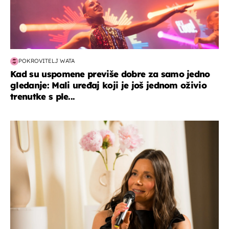
POKROVITELJ WATA
Kad su uspomene previše dobre za samo jedno
gledanje: Mali uređaj koji je još jednom oživio
trenutke s ple...
moda & ljepota