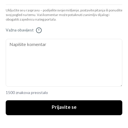
Uključite se u raspravu – podijelite svoje mišljenje, postavite pitanja ili ponudite
svoj pogled na temu. Vaš komentar može potaknuti zanimljiv dijalog i
obogatiti zajednicu našeg portala.
Važna obavijest
!
1500 znakova preostalo
Prijavite se