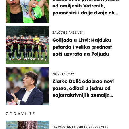
od omiljenih Vatrenih,
pomoćnici i dalje dvoje oko
ponude
ŽALGIRIS RAZBIJEN
Golijada u Litvi: Hajduku
petarda i velika prednost
uoči uzvrata na Poljudu
NOVI IZAZOV
Zlatko Dalić odabrao novi
posao, odlazi u jednu od
najatraktivnijih zemalja
svijeta
ZDRAVLJE
NAJSIGURNIJI OBLIK REKREACIJE