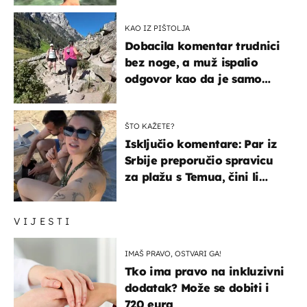
KAO IZ PIŠTOLJA
Dobacila komentar trudnici
bez noge, a muž ispalio
odgovor kao da je samo
čekao…
ŠTO KAŽETE?
Isključio komentare: Par iz
Srbije preporučio spravicu
za plažu s Temua, čini li
vam se ovo sigurnim?
VIJESTI
IMAŠ PRAVO, OSTVARI GA!
Tko ima pravo na inkluzivni
dodatak? Može se dobiti i
720 eura