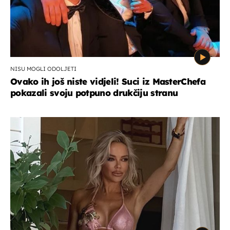
NISU MOGLI ODOLJETI
Ovako ih još niste vidjeli! Suci iz MasterChefa
pokazali svoju potpuno drukčiju stranu