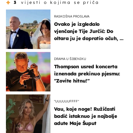
3
vijesti o kojima se priča
RASKOŠNA PROSLAVA
Ovako je izgledalo
vjenčanje Tije Jurčić: Do
oltara ju je dopratio očuh, a
slavilo se uz Olivera i Rozgu
DRAMA U ŠIBENIKU
Thompson usred koncerta
iznenada prekinuo pjesmu:
"Zovite hitnu!"
"UUUUUUFFFF"
Vau, koje noge! Ružičasti
badić istaknuo je najbolje
adute Maje Šuput