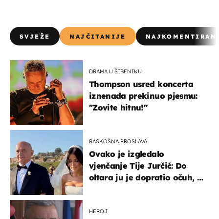
SVJEŽE
NAJČITANIJE
NAJKOMENTIRAN
DRAMA U ŠIBENIKU
Thompson usred koncerta
iznenada prekinuo pjesmu:
"Zovite hitnu!"
RASKOŠNA PROSLAVA
Ovako je izgledalo
vjenčanje Tije Jurčić: Do
oltara ju je dopratio očuh, a
slavilo se uz Olivera i Rozgu
HEROJ