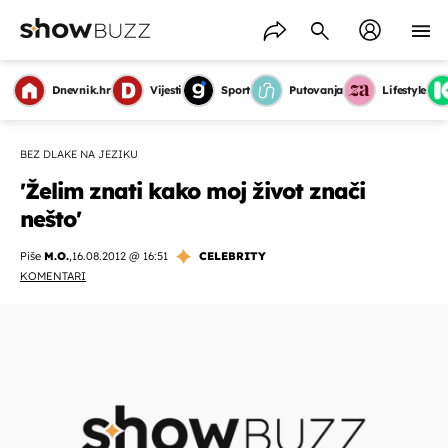
Dnevnik.hr
Vijesti
Sport
Putovanja
Lifestyle
BEZ DLAKE NA JEZIKU
'Želim znati kako moj život znači
nešto'
Piše
M.O.
,
16.08.2012 @ 16:51
CELEBRITY
KOMENTARI
OMOGUĆI OBAVIJESTI