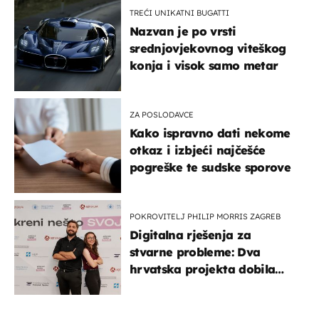
TREĆI UNIKATNI BUGATTI
Nazvan je po vrsti
srednjovjekovnog viteškog
konja i visok samo metar
ZA POSLODAVCE
Kako ispravno dati nekome
otkaz i izbjeći najčešće
pogreške te sudske sporove
POKROVITELJ PHILIP MORRIS ZAGREB
Digitalna rješenja za
stvarne probleme: Dva
hrvatska projekta dobila
potporu za razvoj