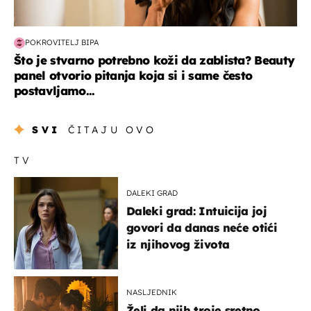
POKROVITELJ BIPA
Što je stvarno potrebno koži da zablista? Beauty
panel otvorio pitanja koja si i same često
postavljamo...
SVI
ČITAJU OVO
TV
DALEKI GRAD
Daleki grad: Intuicija joj
govori da danas neće otići
iz njihovog života
NASLJEDNIK
Želi da njih troje sretno