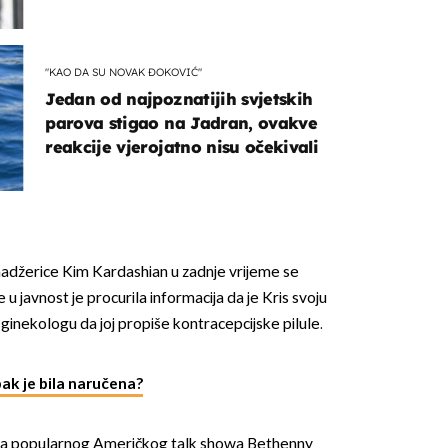
kotača
"KAO DA SU NOVAK ĐOKOVIĆ"
Jedan od najpoznatijih svjetskih
parova stigao na Jadran, ovakve
reakcije vjerojatno nisu očekivali
nadžerice Kim Kardashian u zadnje vrijeme se
u javnost je procurila informacija da je Kris svoju
ginekologu da joj propiše kontracepcijske pilule.
ak je bila naručena?
ća popularnog Američkog talk showa Bethenny