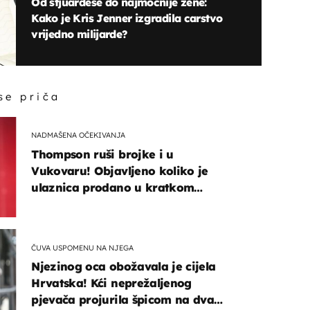
Od stjuardese do najmoćnije žene:
Kako je Kris Jenner izgradila carstvo
vrijedno milijarde?
 se priča
NADMAŠENA OČEKIVANJA
Thompson ruši brojke i u
Vukovaru! Objavljeno koliko je
ulaznica prodano u kratkom
vremenu
ČUVA USPOMENU NA NJEGA
Njezinog oca obožavala je cijela
Hrvatska! Kći neprežaljenog
pjevača projurila špicom na dva