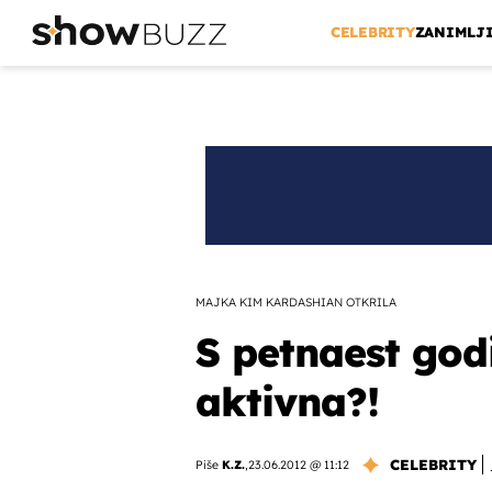
CELEBRITY
ZANIMLJ
MAJKA KIM KARDASHIAN OTKRILA
S petnaest god
aktivna?!
CELEBRITY
Piše
K.Z.
,
23.06.2012 @ 11:12