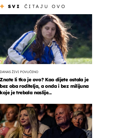
SVI
ČITAJU OVO
DANAS ŽIVI POVUČENO
Znate li tko je ovo? Kao dijete ostala je
bez oba roditelja, a onda i bez milijuna
koje je trebala naslije...