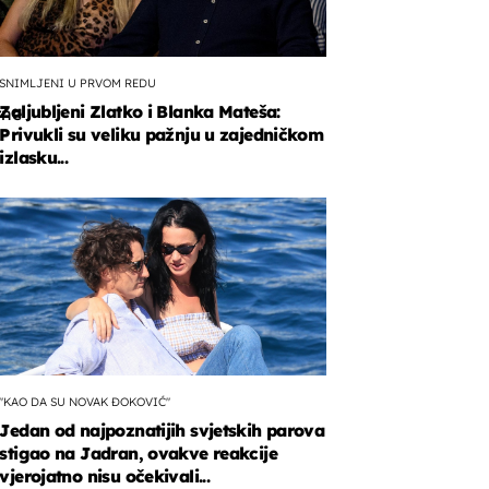
SNIMLJENI U PRVOM REDU
Zaljubljeni Zlatko i Blanka Mateša:
rne
Privukli su veliku pažnju u zajedničkom
izlasku...
g
og
"KAO DA SU NOVAK ĐOKOVIĆ"
Jedan od najpoznatijih svjetskih parova
stigao na Jadran, ovakve reakcije
vjerojatno nisu očekivali...