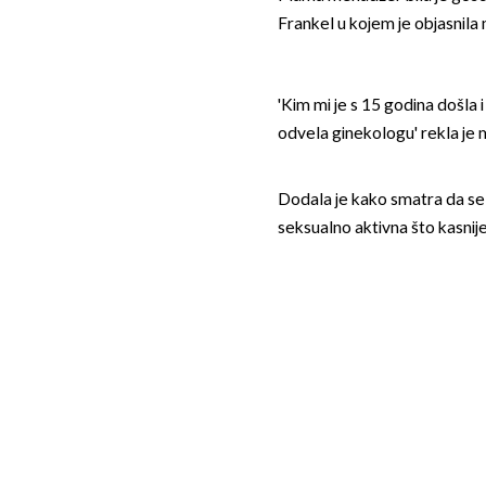
Frankel u kojem je objasnila
'Kim mi je s 15 godina došla 
odvela ginekologu' rekla je 
Dodala je kako smatra da se s
seksualno aktivna što kasnije