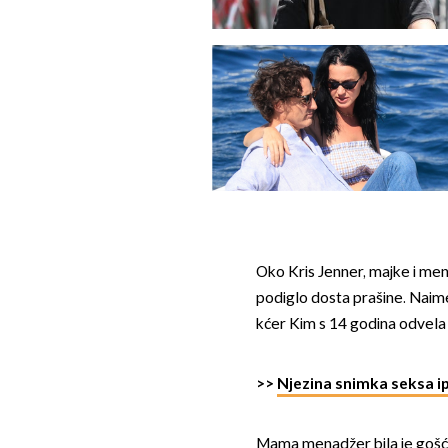
Oko Kris Jenner, majke i me
podiglo dosta prašine. Naime 
kćer Kim s 14 godina odvela 
>>
Njezina snimka seksa ip
Mama menadžer bila je goš