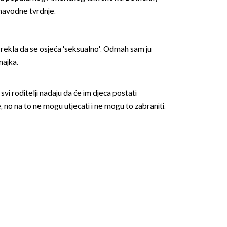
 navodne tvrdnje.
i rekla da se osjeća 'seksualno'. Odmah sam ju
majka.
OMOGUĆI OBAVIJESTI
vi roditelji nadaju da će im djeca postati
, no na to ne mogu utjecati i ne mogu to zabraniti.