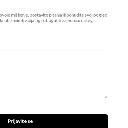
 svoje mišljenje, postavite pitanja ili ponudite svoj pogled
ti zanimljiv dijalog i obogatiti zajednicu našeg
Prijavite se