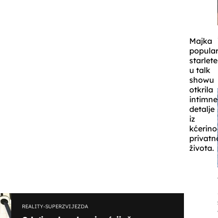
Majka
popula
starlete
u talk
showu
otkrila
intimne
detalje
iz
kćerino
privatn
života.
REALITY-SUPERZVIJEZDA