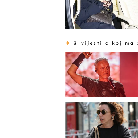
3
vijesti o kojima