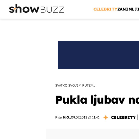
CELEBRITY
ZANIMLJ
SVATKO SVOJIM PUTEM...
Pukla ljubav n
CELEBRITY
Piše
M.O.
,
09.07.2012 @ 11:41