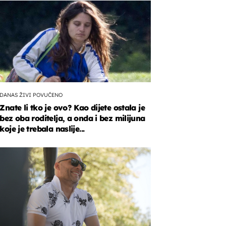
DANAS ŽIVI POVUČENO
Znate li tko je ovo? Kao dijete ostala je
bez oba roditelja, a onda i bez milijuna
koje je trebala naslije...