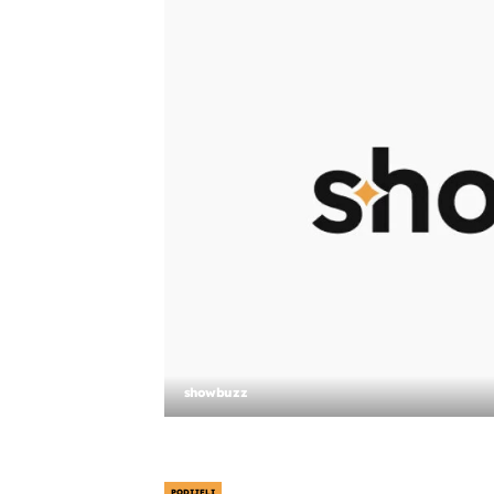
showbuzz
PODIJELI