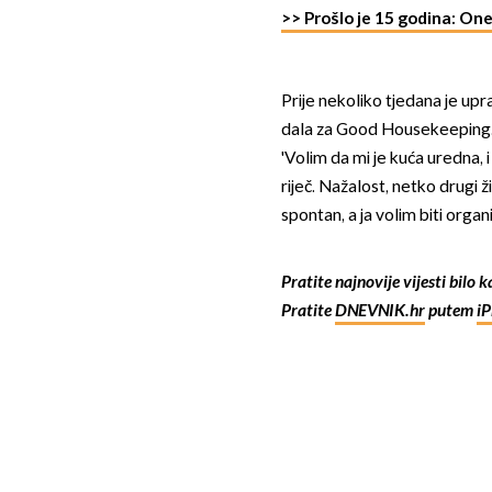
>> Prošlo je 15 godina: On
Prije nekoliko tjedana je upr
dala za Good Housekeeping
'Volim da mi je kuća uredna, i
riječ. Nažalost, netko drugi ž
spontan, a ja volim biti organ
Pratite najnovije vijesti bilo 
Pratite
DNEVNIK.hr
putem
i