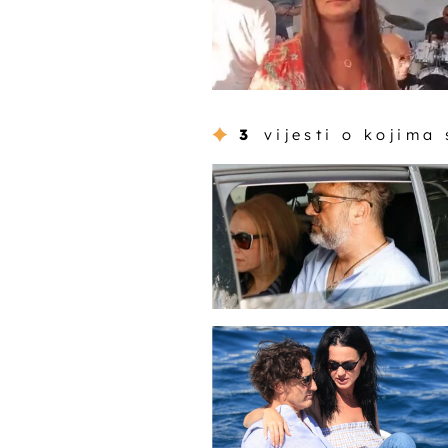
3
vijesti o kojima