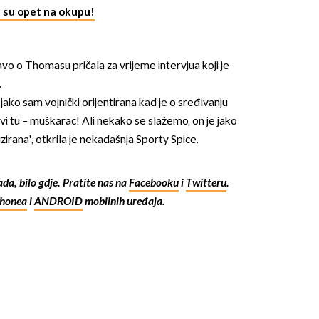
e su opet na okupu!
avo o Thomasu pričala za vrijeme intervjua koji je
.
 jako sam vojnički orijentirana kad je o sređivanju
ivi tu – muškarac! Ali nekako se slažemo, on je jako
OMOGUĆI OBAVIJESTI
izirana', otkrila je nekadašnja Sporty Spice.
kada, bilo gdje. Pratite nas na
Facebooku
i
Twitteru
.
Phonea
i
ANDROID
mobilnih uređaja.