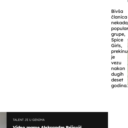
Bivša
članica
nekada
popula
grupe,
Spice
Girls,
prekinu
je
vezu
nakon
dugih
deset
godina.
TALENT JE U GENIMA
Video mame Aleksandre Prijović