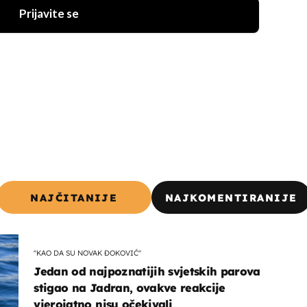
Prijavite se
NAJČITANIJE
NAJKOMENTIRANIJE
"KAO DA SU NOVAK ĐOKOVIĆ"
Jedan od najpoznatijih svjetskih parova
stigao na Jadran, ovakve reakcije
vjerojatno nisu očekivali