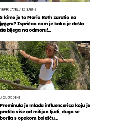
NEPRIJATELJ IZ SJENE
S kime je to Mario Roth zaratio na
jezeru? Ispričao nam je kako je došlo
šnje
rne
do bijega na odmoru!...
la
U 27. GODINI
Preminula je mlada influencerica koju je
pratilo više od milijun ljudi, dugo se
borila s opakom bolešću...