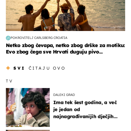
POKROVITELJ CARLSBERG CROATIA
Netko zbog ćevapa, netko zbog drške za motiku:
Evo zbog čega sve Hrvati duguju pivo...
SVI
ČITAJU OVO
TV
DALEKI GRAD
Ima tek šest godina, a već
je jedan od
najnagrađivanijih dječjih
glumaca