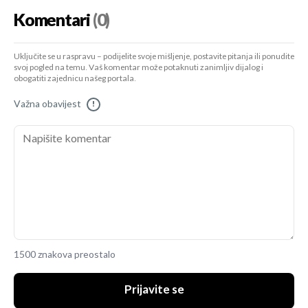
Komentari
(0)
Uključite se u raspravu – podijelite svoje mišljenje, postavite pitanja ili ponudite
svoj pogled na temu. Vaš komentar može potaknuti zanimljiv dijalog i
obogatiti zajednicu našeg portala.
Važna obavijest
!
1500 znakova preostalo
Prijavite se