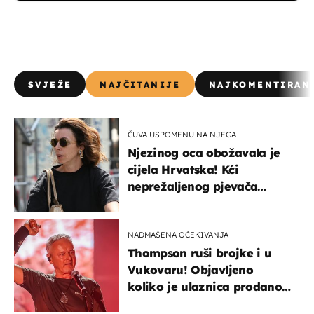
SVJEŽE
NAJČITANIJE
NAJKOMENTIRAN
ČUVA USPOMENU NA NJEGA
Njezinog oca obožavala je
cijela Hrvatska! Kći
neprežaljenog pjevača
projurila špicom na dva
kotača
NADMAŠENA OČEKIVANJA
Thompson ruši brojke i u
Vukovaru! Objavljeno
koliko je ulaznica prodano
u kratkom vremenu