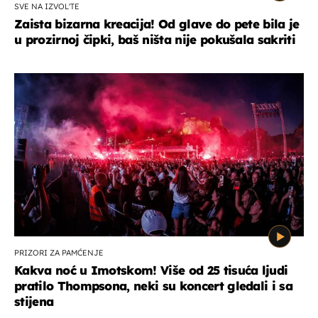
SVE NA IZVOL'TE
Zaista bizarna kreacija! Od glave do pete bila je
u prozirnoj čipki, baš ništa nije pokušala sakriti
PRIZORI ZA PAMĆENJE
Kakva noć u Imotskom! Više od 25 tisuća ljudi
pratilo Thompsona, neki su koncert gledali i sa
stijena