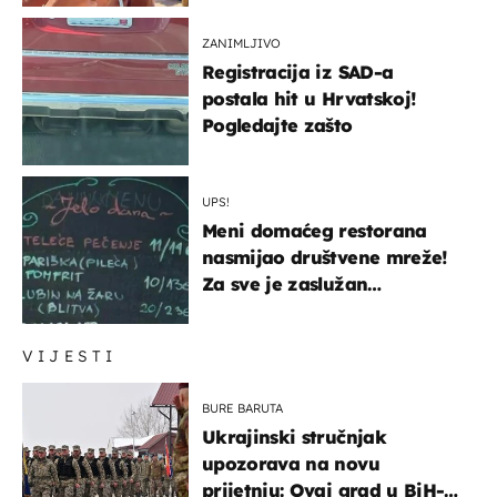
ZANIMLJIVO
Registracija iz SAD-a
postala hit u Hrvatskoj!
Pogledajte zašto
UPS!
Meni domaćeg restorana
nasmijao društvene mreže!
Za sve je zaslužan
urnebesan naziv jela
VIJESTI
BURE BARUTA
Ukrajinski stručnjak
upozorava na novu
prijetnju: Ovaj grad u BiH-u