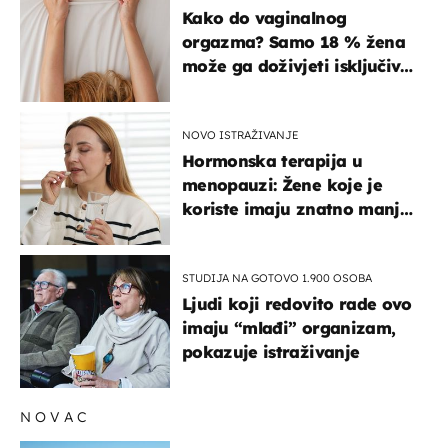
ISKUSTVA
Kako do vaginalnog
orgazma? Samo 18 % žena
može ga doživjeti isključivo
na ovaj način
NOVO ISTRAŽIVANJE
Hormonska terapija u
menopauzi: Žene koje je
koriste imaju znatno manji
rizik od ovoga
STUDIJA NA GOTOVO 1.900 OSOBA
Ljudi koji redovito rade ovo
imaju “mlađi” organizam,
pokazuje istraživanje
NOVAC