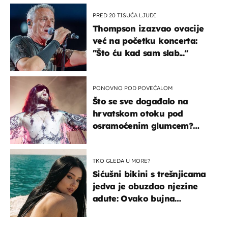
PRED 20 TISUĆA LJUDI
Thompson izazvao ovacije
već na početku koncerta:
"Što ću kad sam slab..."
PONOVNO POD POVEĆALOM
Što se sve događalo na
hrvatskom otoku pod
osramoćenim glumcem?
Bizarni prizori i danas
izazivaju nevjericu
TKO GLEDA U MORE?
Sićušni bikini s trešnjicama
jedva je obuzdao njezine
adute: Ovako bujna
Slavonka uživa na Jadranu