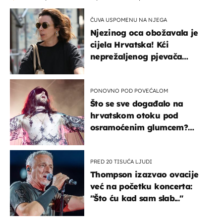
ČUVA USPOMENU NA NJEGA
Njezinog oca obožavala je
cijela Hrvatska! Kći
neprežaljenog pjevača
projurila špicom na dva
kotača
PONOVNO POD POVEĆALOM
Što se sve događalo na
hrvatskom otoku pod
osramoćenim glumcem?
Bizarni prizori i danas
izazivaju nevjericu
PRED 20 TISUĆA LJUDI
Thompson izazvao ovacije
već na početku koncerta:
"Što ću kad sam slab..."