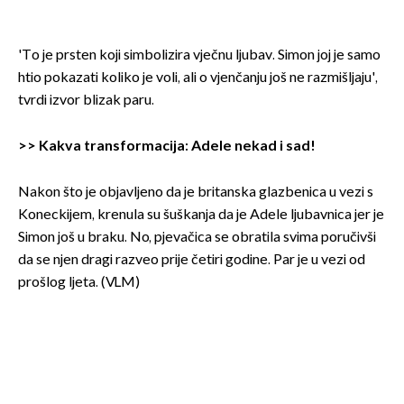
'To je prsten koji simbolizira vječnu ljubav. Simon joj je samo
htio pokazati koliko je voli, ali o vjenčanju još ne razmišljaju',
tvrdi izvor blizak paru.
>>
Kakva transformacija: Adele nekad i sad!
Nakon što je objavljeno da je britanska glazbenica u vezi s
Koneckijem, krenula su šuškanja da je Adele ljubavnica jer je
Simon još u braku. No, pjevačica se obratila svima poručivši
da se njen dragi razveo prije četiri godine. Par je u vezi od
prošlog ljeta. (VLM)