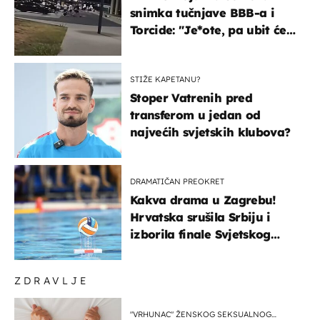
snimka tučnjave BBB-a i
Torcide: "Je*ote, pa ubit će
ga!"
STIŽE KAPETANU?
Stoper Vatrenih pred
transferom u jedan od
najvećih svjetskih klubova?
DRAMATIČAN PREOKRET
Kakva drama u Zagrebu!
Hrvatska srušila Srbiju i
izborila finale Svjetskog
prvenstva
ZDRAVLJE
"VRHUNAC" ŽENSKOG SEKSUALNOG