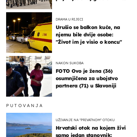
bi mogao biti žarište
DRAMA U RIJECI
Urušio se balkon kuće, na
njemu bile dvije osobe:
"Život im je visio o koncu"
NAKON SUKOBA
FOTO Ovo je žena (36)
osumnjičena za ubojstvo
partnera (71) u Slavoniji
PUTOVANJA
UŽIVANJE NA "PRIVATNOM" OTOKU
Hrvatski otok na kojem živi
samo jedan stanovnik: