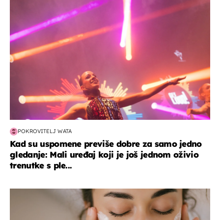
kultura & zabava
POKROVITELJ WATA
Kad su uspomene previše dobre za samo jedno
gledanje: Mali uređaj koji je još jednom oživio
trenutke s ple...
moda & ljepota