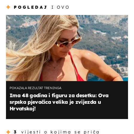
POGLEDAJ
I OVO
POKAZALA REZULTAT TRENINGA
Ima 48 godina i figuru za desetku: Ova
srpska pjevačica velika je zvijezda u
Hrvatskoj!
3
vijesti o kojima se priča