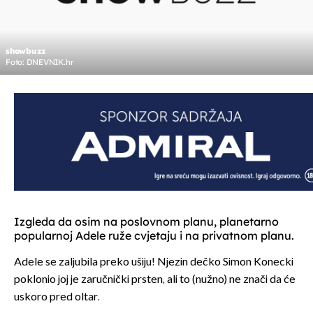
showbuzz
Foto: DNEVNIK.hr
Izgleda da osim na poslovnom planu, planetarno
popularnoj Adele ruže cvjetaju i na privatnom planu.
Adele se zaljubila preko ušiju! Njezin dečko Simon Konecki
poklonio joj je zaručnički prsten, ali to (nužno) ne znači da će
uskoro pred oltar.