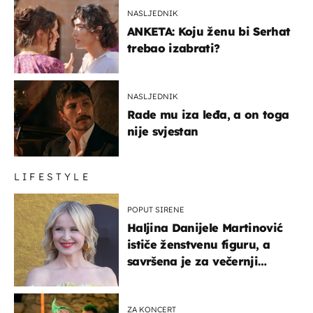
NASLJEDNIK
ANKETA: Koju ženu bi Serhat
trebao izabrati?
NASLJEDNIK
Rade mu iza leđa, a on toga
nije svjestan
LIFESTYLE
POPUT SIRENE
Haljina Danijele Martinović
ističe ženstvenu figuru, a
savršena je za večernji
izlazak na moru
ZA KONCERT