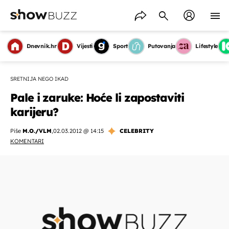
Dnevnik.hr
Vijesti
Sport
Putovanja
Lifestyle
SRETNIJA NEGO IKAD
Pale i zaruke: Hoće li zapostaviti
karijeru?
Piše
M.O./VLM
,
02.03.2012 @ 14:15
CELEBRITY
KOMENTARI
OMOGUĆI OBAVIJESTI