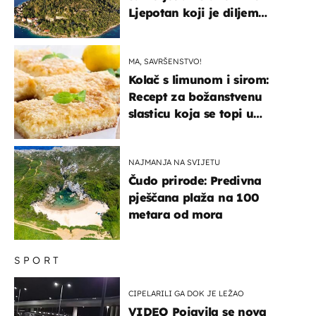
Ljepotan koji je diljem
svijeta poznat po svojem
"bijelom zlatu"
MA, SAVRŠENSTVO!
Kolač s limunom i sirom:
Recept za božanstvenu
slasticu koja se topi u
ustima
NAJMANJA NA SVIJETU
Čudo prirode: Predivna
pješčana plaža na 100
metara od mora
SPORT
CIPELARILI GA DOK JE LEŽAO
VIDEO Pojavila se nova