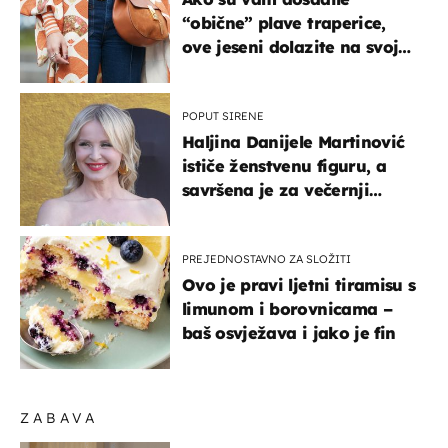
“obične” plave traperice,
ove jeseni dolazite na svoje
- izdvajamo 15 hit modela
POPUT SIRENE
Haljina Danijele Martinović
ističe ženstvenu figuru, a
savršena je za večernji
izlazak na moru
PREJEDNOSTAVNO ZA SLOŽITI
Ovo je pravi ljetni tiramisu s
limunom i borovnicama –
baš osvježava i jako je fin
ZABAVA