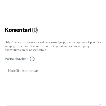
Komentari
(0)
Uključite se u raspravu – podijelite svoje mišljenje, postavite pitanja ili ponudite
svoj pogled na temu. Vaš komentar može potaknuti zanimljiv dijalog i
obogatiti zajednicu našeg portala.
Važna obavijest
!