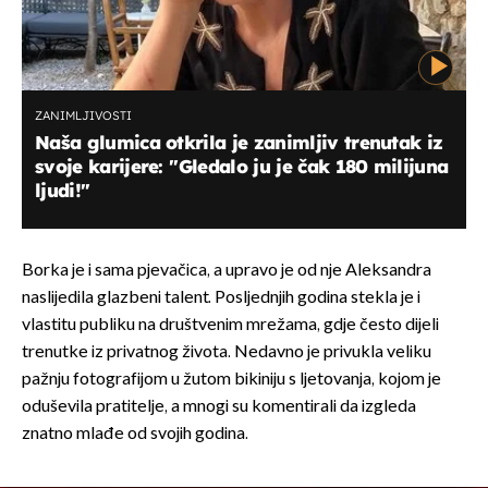
ZANIMLJIVOSTI
Naša glumica otkrila je zanimljiv trenutak iz
svoje karijere: ''Gledalo ju je čak 180 milijuna
ljudi!"
Borka je i sama pjevačica, a upravo je od nje Aleksandra
naslijedila glazbeni talent. Posljednjih godina stekla je i
vlastitu publiku na društvenim mrežama, gdje često dijeli
trenutke iz privatnog života. Nedavno je privukla veliku
pažnju fotografijom u žutom bikiniju s ljetovanja, kojom je
oduševila pratitelje, a mnogi su komentirali da izgleda
znatno mlađe od svojih godina.