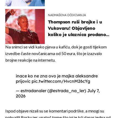
vjerojatno nisu očekivali
NADMAŠENA OČEKIVANJA
Thompson ruši brojke i u
Vukovaru! Objavljeno
koliko je ulaznica prodano
u kratkom vremenu
Na snimci se vidi kako pjeva u kafiću, dok je gosti tijekom
izvedbe časte novčanicama od 50 eura, što je izazvalo
brojne reakcije na internetu.
inace ko ne zna ovo je majka aleksandre
prijovic
pic.twitter.com/HvcnM26cYg
— estradanaler (@estrada_na_ler)
July 7,
2026
Ispod objave nizali su se komentari podrške, a mnogi su
pohvalili Borku jer, unatoč tome što joj je kći danas jedna od