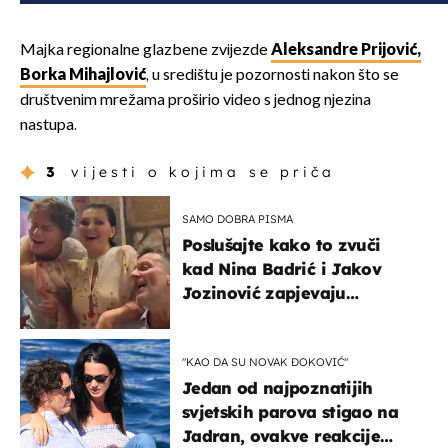
Majka regionalne glazbene zvijezde
Aleksandre Prijović,
Borka Mihajlović
, u središtu je pozornosti nakon što se
društvenim mrežama proširio video s jednog njezina
nastupa.
3
vijesti o kojima se priča
SAMO DOBRA PISMA
Poslušajte kako to zvuči
kad Nina Badrić i Jakov
Jozinović zapjevaju
Oliverov hit!
"KAO DA SU NOVAK ĐOKOVIĆ"
Jedan od najpoznatijih
svjetskih parova stigao na
Jadran, ovakve reakcije