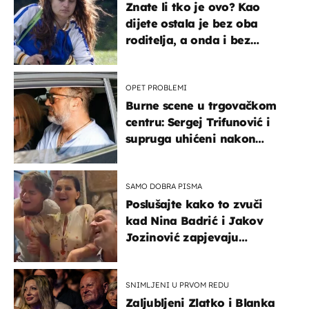
Znate li tko je ovo? Kao
dijete ostala je bez oba
roditelja, a onda i bez
milijuna koje je trebala
naslijediti
OPET PROBLEMI
Burne scene u trgovačkom
centru: Sergej Trifunović i
supruga uhićeni nakon
svađe!
SAMO DOBRA PISMA
Poslušajte kako to zvuči
kad Nina Badrić i Jakov
Jozinović zapjevaju
Oliverov hit!
SNIMLJENI U PRVOM REDU
Zaljubljeni Zlatko i Blanka