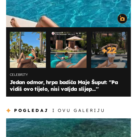
+
22
CELEBRITY
Jedan odmor, hrpa badića Maje Šuput: ''Pa
vidiš ovo tijelo, nisi valjda slijep...''
POGLEDAJ
I OVU GALERIJU