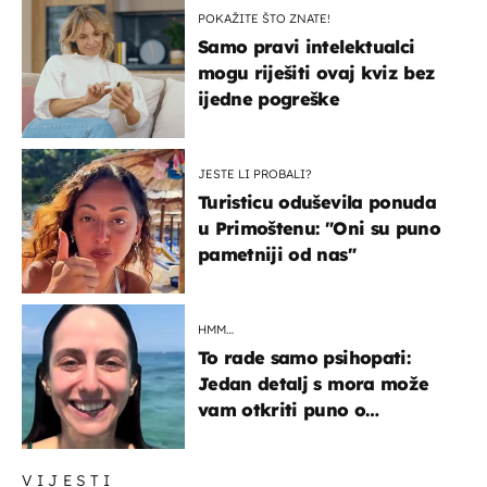
POKAŽITE ŠTO ZNATE!
Samo pravi intelektualci
mogu riješiti ovaj kviz bez
ijedne pogreške
JESTE LI PROBALI?
Turisticu oduševila ponuda
u Primoštenu: "Oni su puno
pametniji od nas"
HMM…
To rade samo psihopati:
Jedan detalj s mora može
vam otkriti puno o
prijateljima
VIJESTI