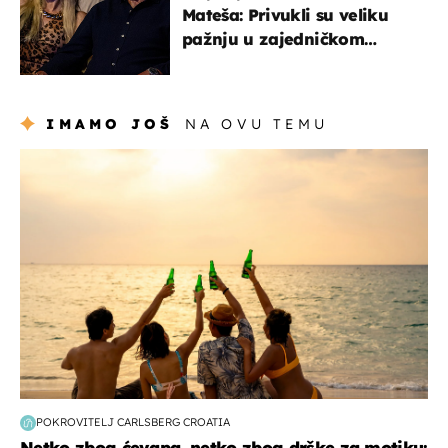
Mateša: Privukli su veliku
pažnju u zajedničkom
izlasku
IMAMO JOŠ
NA OVU TEMU
zanimljivosti
POKROVITELJ CARLSBERG CROATIA
Netko zbog ćevapa, netko zbog drške za motiku: