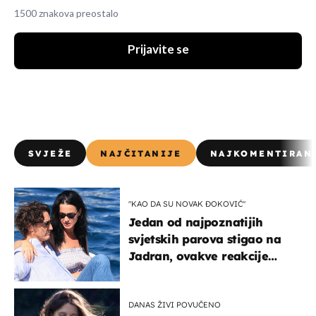
1500 znakova preostalo
Prijavite se
SVJEŽE
NAJČITANIJE
NAJKOMENTIRAN
"KAO DA SU NOVAK ĐOKOVIĆ"
Jedan od najpoznatijih
svjetskih parova stigao na
Jadran, ovakve reakcije
vjerojatno nisu očekivali
DANAS ŽIVI POVUČENO