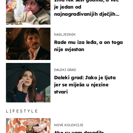
je jedan od
najnagrađivanijih dječjih
glumaca
NASLJEDNIK
Rade mu iza leđa, a on toga
nije svjestan
DALEKI GRAD
Daleki grad: Jako je ljuta
jer se miješa u njezine
stvari
LIFESTYLE
NOVE KOLEKCIJE
Ako su vam dosadile