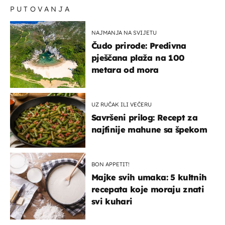
PUTOVANJA
NAJMANJA NA SVIJETU
Čudo prirode: Predivna
pješčana plaža na 100
metara od mora
UZ RUČAK ILI VEČERU
Savršeni prilog: Recept za
najfinije mahune sa špekom
BON APPETIT!
Majke svih umaka: 5 kultnih
recepata koje moraju znati
svi kuhari