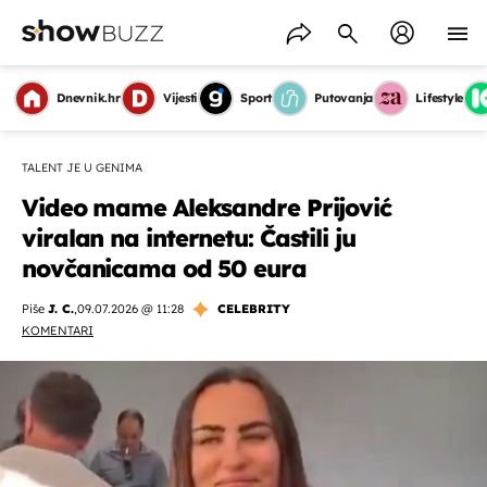
Dnevnik.hr
Vijesti
Sport
Putovanja
Lifestyle
TALENT JE U GENIMA
Video mame Aleksandre Prijović
viralan na internetu: Častili ju
novčanicama od 50 eura
Piše
J. C.
,
09.07.2026 @ 11:28
CELEBRITY
KOMENTARI
OMOGUĆI OBAVIJESTI