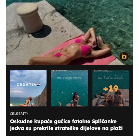
+
19
CELEBRITY
Oskudne kupaće gaćice fatalne Splićanke
jedva su prekrile strateške dijelove na plaži