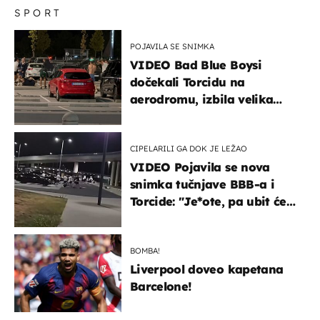
SPORT
POJAVILA SE SNIMKA
VIDEO Bad Blue Boysi
dočekali Torcidu na
aerodromu, izbila velika
masovna tučnjava
CIPELARILI GA DOK JE LEŽAO
VIDEO Pojavila se nova
snimka tučnjave BBB-a i
Torcide: "Je*ote, pa ubit će
ga!"
BOMBA!
Liverpool doveo kapetana
Barcelone!