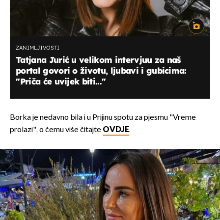
ZANIMLJIVOSTI
Tatjana Jurić u velikom intervjuu za naš
portal govori o životu, ljubavi i gubicima:
''Priča će uvijek biti...''
Borka je nedavno bila i u Prijinu spotu za pjesmu "Vreme
prolazi", o čemu više čitajte
OVDJE
.