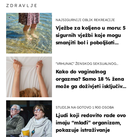
ZDRAVLJE
NAJSIGURNIJI OBLIK REKREACIJE
Vježbe za koljeno u moru: 5
sigurnih vježbi koje mogu
smanjiti bol i poboljšati
pokretljivost
"VRHUNAC" ŽENSKOG SEKSUALNOG
ISKUSTVA
Kako do vaginalnog
orgazma? Samo 18 % žena
može ga doživjeti isključivo
na ovaj način
STUDIJA NA GOTOVO 1.900 OSOBA
Ljudi koji redovito rade ovo
imaju “mlađi” organizam,
pokazuje istraživanje