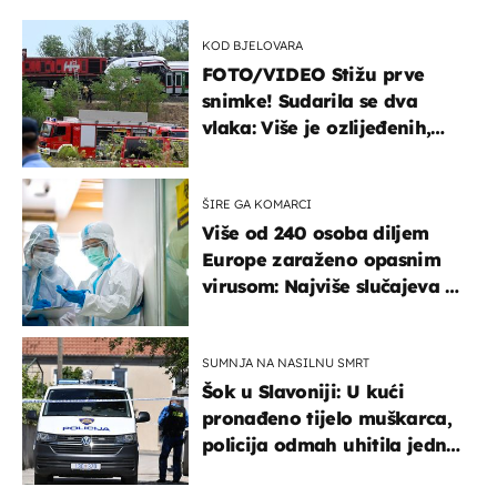
KOD BJELOVARA
FOTO/VIDEO Stižu prve
snimke! Sudarila se dva
vlaka: Više je ozlijeđenih,
hitne službe na terenu
ŠIRE GA KOMARCI
Više od 240 osoba diljem
Europe zaraženo opasnim
virusom: Najviše slučajeva u
našem susjedstvu
SUMNJA NA NASILNU SMRT
Šok u Slavoniji: U kući
pronađeno tijelo muškarca,
policija odmah uhitila jednu
osobu