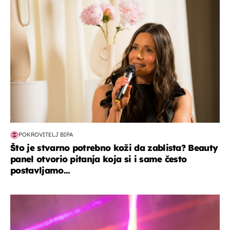
POKROVITELJ BIPA
Što je stvarno potrebno koži da zablista? Beauty
panel otvorio pitanja koja si i same često
postavljamo...
kultura & zabava