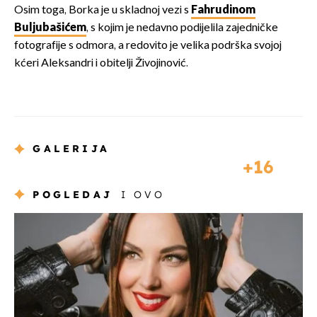
Osim toga, Borka je u skladnoj vezi s
Fahrudinom
Buljubašićem
, s kojim je nedavno podijelila zajedničke
fotografije s odmora, a redovito je velika podrška svojoj
kćeri Aleksandri i obitelji Živojinović.
GALERIJA
16
POGLEDAJ
I OVO