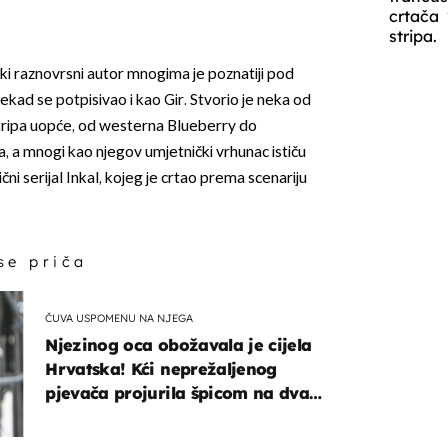
crtača
stripa.
ski raznovrsni autor mnogima je poznatiji pod
d se potpisivao i kao Gir. Stvorio je neka od
 stripa uopće, od westerna Blueberry do
 a mnogi kao njegov umjetnički vrhunac ističu
ni serijal Inkal, kojeg je crtao prema scenariju
 se priča
ČUVA USPOMENU NA NJEGA
Njezinog oca obožavala je cijela
Hrvatska! Kći neprežaljenog
pjevača projurila špicom na dva
kotača