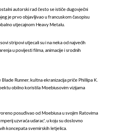
stalni autorski rad često se ističe dugovječni
ojeg je prvo objavljivao u francuskom časopisu
obalno utjecajnom Heavy Metalu.
ovi stripovi utjecali su i na neka od najvećih
enja u povijesti filma, animacije i srodnih
OMOGUĆI OBAVIJESTI
Blade Runner, kultna ekranizacija priče Phillipa K.
pektu obilno koristila Moebiusovim vizijama
voreno posuđivao od Moebiusa u svojim Ratovima
Imperij uzvraća udarac', u koju su doslovno
ih koncepata svemirskih letjelica.