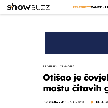
CELEBRITY
ZANIMLJ
PREMINUO U 73. GODINI
Otišao je čovjek
maštu čitavih 
CELEB
Piše
D.D.N./VLM
,
11.03.2012 @ 18:18