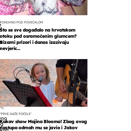
PONOVNO POD POVEĆALOM
e
Što se sve događalo na hrvatskom
otoku pod osramoćenim glumcem?
a
Bizarni prizori i danas izazivaju
nevjeric...
a
h
h,
"PRVE GAŽE POČELE"
ivno
Kakav show Majina Blooma! Zbog ovog
eg
nastupa odmah mu se javio i Jakov
skog