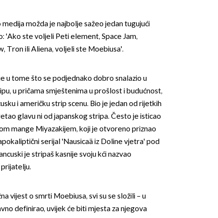
o medija možda je najbolje sažeo jedan tugujući
ao: 'Ako ste voljeli Peti element, Space Jam,
Tron ili Aliena, voljeli ste Moebiusa'.
e u tome što se podjednako dobro snalazio u
pu, u pričama smještenima u prošlost i budućnost,
sku i američku strip scenu. Bio je jedan od rijetkih
retao glavu ni od japanskog stripa. Često je isticao
orom mange Miyazakijem, koji je otvoreno priznao
pokaliptični serijal 'Nausicaä iz Doline vjetra' pod
cuski je stripaš kasnije svoju kći nazvao
rijatelju.
a vijest o smrti Moebiusa, svi su se složili – u
davno definirao, uvijek će biti mjesta za njegova