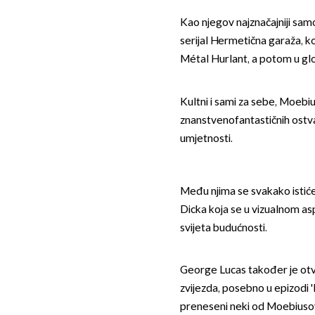
Kao njegov najznačajniji samo
serijal Hermetična garaža, k
Métal Hurlant, a potom u gl
Kultni i sami za sebe, Moebius
znanstvenofantastičnih ostvar
umjetnosti.
Među njima se svakako istiće 
Dicka koja se u vizualnom as
svijeta budućnosti.
George Lucas također je ot
zvijezda, posebno u epizodi '
preneseni neki od Moebiusov