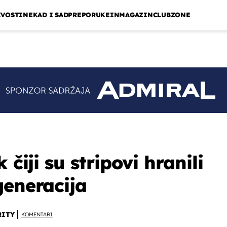
IVOSTI
NEKAD I SAD
PREPORUKE
INMAGAZIN
CLUBZONE
 čiji su stripovi hranili
generacija
RITY
KOMENTARI