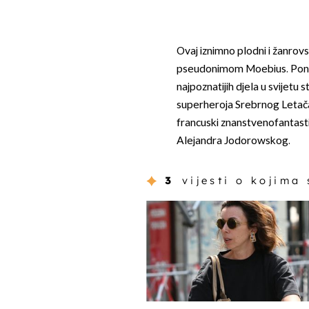
Ovaj iznimno plodni i žanrov
pseudonimom Moebius. Poneka
najpoznatijih djela u svijetu
superheroja Srebrnog Letača,
francuski znanstvenofantastič
Alejandra Jodorowskog.
3
vijesti o kojima