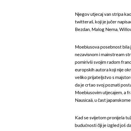
Njegov utjecaj van stripa ka
twitteraš, koji je jučer napis
Bezdan, Malog Nema, Willow, 
Moebiusova posebnost bila j
nezavisnom i mainstream stri
pomirivši svojim radom francu
europskih autora koji nije ok
veliko prijateljstvo s majst
da je crtao svoj poznati posta
Moebiusovim utjecajem, a fran
Nausicaä, u čast japanskome p
Kad se svijetom pronijela tužn
budućnosti čiji je izgled još 