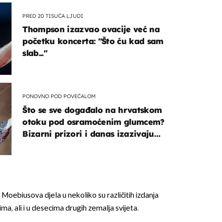
PRED 20 TISUĆA LJUDI
Thompson izazvao ovacije već na
početku koncerta: "Što ću kad sam
slab..."
PONOVNO POD POVEĆALOM
Što se sve događalo na hrvatskom
otoku pod osramoćenim glumcem?
Bizarni prizori i danas izazivaju
nevjericu
Moebiusova djela u nekoliko su različitih izdanja
a, ali i u desecima drugih zemalja svijeta.