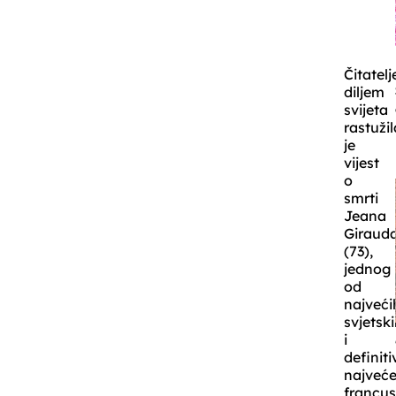
Čitatelj
diljem
svijeta
rastužil
je
vijest
o
smrti
Jeana
Giraud
(73),
jednog
od
najveći
svjetski
i
definit
najveć
francu