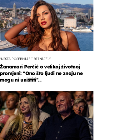
''NIŠTA POSEBNIJE I BITNIJE...''
Žanamari Perčić o velikoj životnoj
promjeni: "Ono što ljudi ne znaju ne
mogu ni uništiti''...