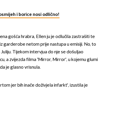
osmijeh i borice nosi odlično!
ena gošća hrabra, Ellen ju je odlučila zastrašiti te
la iz garderobe netom prije nastupa u emisiji. No, to
 Juliju. Tijekom intervjua do nje se došuljao
OMOGUĆI OBAVIJESTI
u, a zvijezda filma 'Mirror, Mirror', u kojemu glumi
 da je glasno vrisnula.
m jer bih inače doživjela infarkt', izustila je