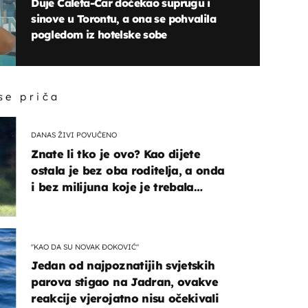
Duje Ćaleta-Car dočekao suprugu i
sinove u Torontu, a ona se pohvalila
pogledom iz hotelske sobe
 se priča
DANAS ŽIVI POVUČENO
Znate li tko je ovo? Kao dijete
ostala je bez oba roditelja, a onda
i bez milijuna koje je trebala
naslijediti
"KAO DA SU NOVAK ĐOKOVIĆ"
Jedan od najpoznatijih svjetskih
parova stigao na Jadran, ovakve
reakcije vjerojatno nisu očekivali