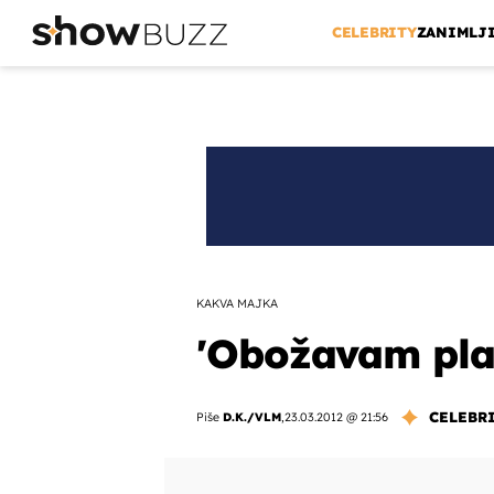
CELEBRITY
ZANIMLJ
KAKVA MAJKA
'Obožavam plaš
CELEBR
Piše
D.K./VLM
,
23.03.2012 @ 21:56