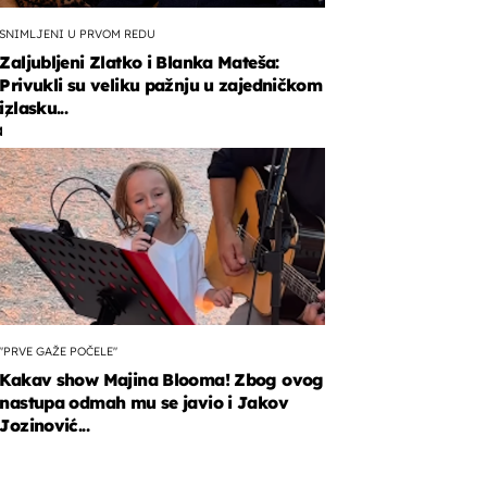
SNIMLJENI U PRVOM REDU
Zaljubljeni Zlatko i Blanka Mateša:
Privukli su veliku pažnju u zajedničkom
a,
izlasku...
a
s
a
a
"PRVE GAŽE POČELE"
Kakav show Majina Blooma! Zbog ovog
nastupa odmah mu se javio i Jakov
Jozinović...