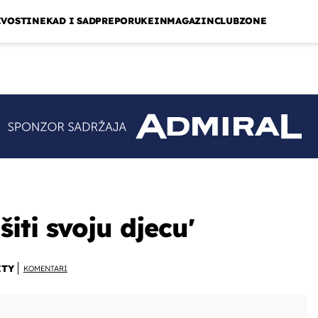
IVOSTI
NEKAD I SAD
PREPORUKE
INMAGAZIN
CLUBZONE
iti svoju djecu'
ITY
KOMENTARI