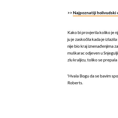
>>
Najpoznatiji holivudski 
Kako bi provjerila koliko je nj
ju je zaskočila kada je izlazi
nije bio kraj iznenađenjima za
muškarac odjeven u Snjeguljic
zlu kraljicu, toliko se prepala
'Hvala Bogu da se bavim sporto
Roberts.