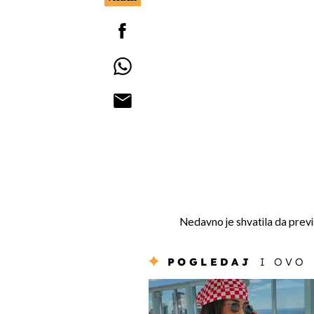
Nedavno je shvatila da previš
POGLEDAJ
I OVO