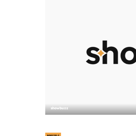
showbuzz
PODIJELI