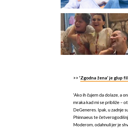
>> '
Zgodna žena' je glup fi
'Ako ih čujem da dolaze, a oni
mraka kad mi se približe – ot
DeGeneres. Ipak, u zadnje su
Phinnaeus te četverogodišn
Moderom, odahnuli jer je shva