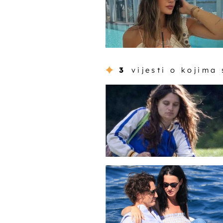
3
vijesti o kojima