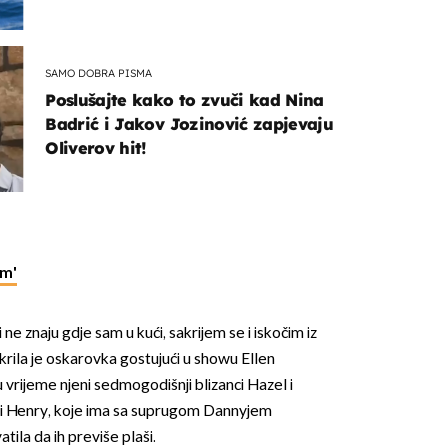
SAMO DOBRA PISMA
Poslušajte kako to zvuči kad Nina
Badrić i Jakov Jozinović zapjevaju
Oliverov hit!
lm'
 ne znaju gdje sam u kući, sakrijem se i iskočim iz
krila je oskarovka gostujući u showu Ellen
 vrijeme njeni sedmogodišnji blizanci Hazel i
ji Henry, koje ima sa suprugom Dannyjem
tila da ih previše plaši.