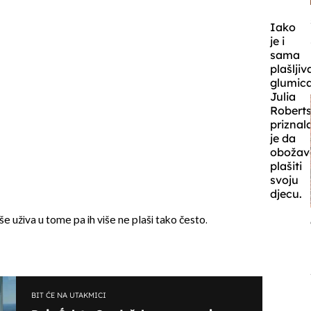
Iako
je i
sama
plašljiv
glumic
Julia
Robert
priznal
je da
obožav
plašiti
svoju
djecu.
e uživa u tome pa ih više ne plaši tako često.
BIT ĆE NA UTAKMICI