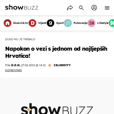
Dnevnik.hr
Vijesti
Sport
Putovanja
Lifestyle
DUGO MU JE TREBALO
Napokon o vezi s jednom od najljepših
Hrvatica!
Piše
D.D.N.
,
27.06.2012 @ 14:21
CELEBRITY
KOMENTARI
OMOGUĆI OBAVIJESTI