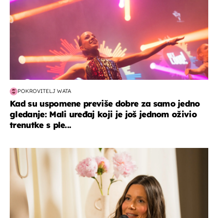
POKROVITELJ WATA
Kad su uspomene previše dobre za samo jedno
gledanje: Mali uređaj koji je još jednom oživio
trenutke s ple...
moda & ljepota