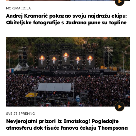
MORSKA IDILA
Andrej Kramarić pokazao svoju najdražu ekipu:
Obiteljske fotografije s Jadrana pune su topline
SVE JE SPREMNO
Nevjerojatni prizori iz Imotskog! Pogledajte
atmosferu dok tisuće fanova čekaju Thompsona