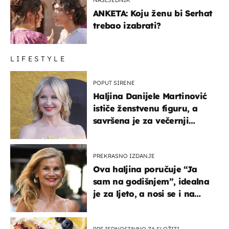
ANKETA: Koju ženu bi Serhat
trebao izabrati?
LIFESTYLE
POPUT SIRENE
Haljina Danijele Martinović
ističe ženstvenu figuru, a
savršena je za večernji
izlazak na moru
PREKRASNO IZDANJE
Ova haljina poručuje “Ja
sam na godišnjem”, idealna
je za ljeto, a nosi se i na
zagrebačkoj špici
PREJEDNOSTAVNO ZA SLOŽITI