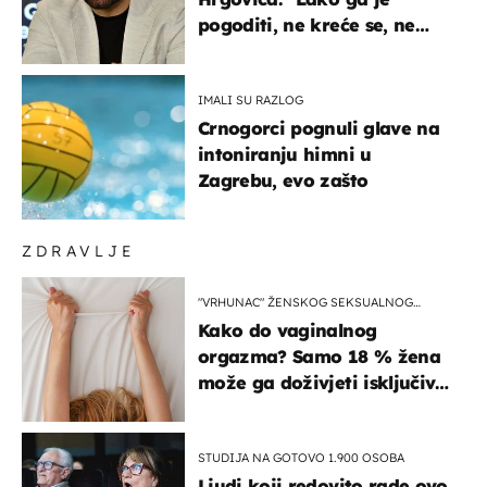
pogoditi, ne kreće se, ne
koristi noge..."
IMALI SU RAZLOG
Crnogorci pognuli glave na
intoniranju himni u
Zagrebu, evo zašto
ZDRAVLJE
"VRHUNAC" ŽENSKOG SEKSUALNOG
ISKUSTVA
Kako do vaginalnog
orgazma? Samo 18 % žena
može ga doživjeti isključivo
na ovaj način
STUDIJA NA GOTOVO 1.900 OSOBA
Ljudi koji redovito rade ovo