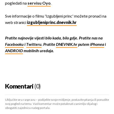
pogledati na
servisu Oyo
.
Sve informacije o filmu 'Izgubljeni princ' možete pronaći na
web stranici
izgubljeniprinc.dnevnik.hr
Pratite najnovije vijesti bilo kada, bilo gdje. Pratite nas na
Facebooku
i
Twitteru
. Pratite
DNEVNIK.hr
putem
iPhonea
i
ANDROID
mobilnih uređaja.
Komentari
(0)
Uključite se u raspravu – podijelite svoje mišljenje, postavite pitanja ili ponudite
svoj pogled na temu. Vaš komentar može potaknuti zanimljiv dijalog i
obogatiti zajednicu našeg portala.