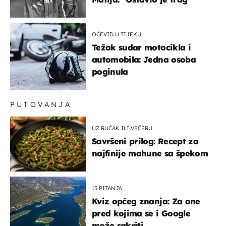
OČEVID U TIJEKU
Težak sudar motocikla i
automobila: Jedna osoba
poginula
PUTOVANJA
UZ RUČAK ILI VEČERU
Savršeni prilog: Recept za
najfinije mahune sa špekom
15 PITANJA
Kviz općeg znanja: Za one
pred kojima se i Google
može sakriti