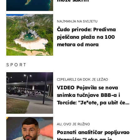
NAJMANJA NA SVIJETU
Čudo prirode: Predivna
pješčana plaža na 100
metara od mora
SPORT
CIPELARILI GA DOK JE LEŽAO
VIDEO Pojavila se nova
snimka tučnjave BBB-a i
Torcide: "Je*ote, pa ubit će
ga!"
AU, OVO JE RUŽNO
Poznati analitičar popljuvao
Hrgovića: "Lako ga je