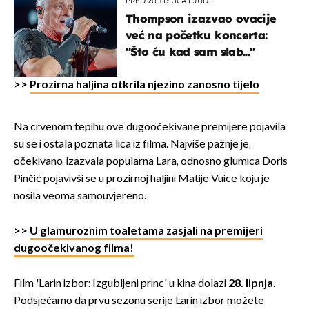
PRED 20 TISUĆA LJUDI
Thompson izazvao ovacije
već na početku koncerta:
"Što ću kad sam slab..."
>>
Prozirna haljina otkrila njezino zanosno tijelo
Na crvenom tepihu ove dugoočekivane premijere pojavila
su se i ostala poznata lica iz filma. Najviše pažnje je,
očekivano, izazvala popularna Lara, odnosno glumica Doris
Pinčić pojavivši se u prozirnoj haljini Matije Vuice koju je
nosila veoma samouvjereno.
>>
U glamuroznim toaletama zasjali na premijeri
dugoočekivanog filma!
Film 'Larin izbor: Izgubljeni princ' u kina dolazi
28. lipnja
.
Podsjećamo da prvu sezonu serije Larin izbor možete