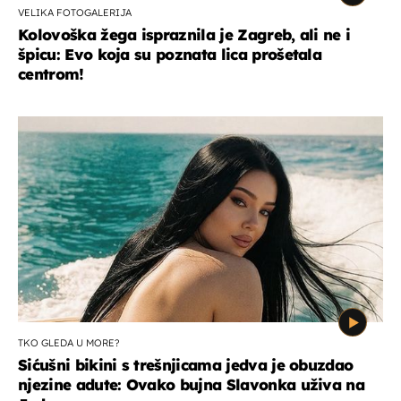
VELIKA FOTOGALERIJA
Kolovoška žega ispraznila je Zagreb, ali ne i
špicu: Evo koja su poznata lica prošetala
centrom!
TKO GLEDA U MORE?
Sićušni bikini s trešnjicama jedva je obuzdao
njezine adute: Ovako bujna Slavonka uživa na