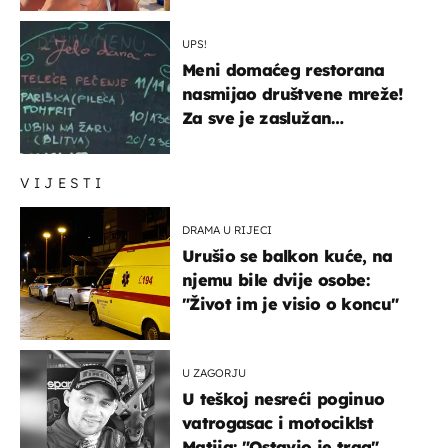
UPS!
Meni domaćeg restorana
nasmijao društvene mreže!
Za sve je zaslužan
urnebesan naziv jela
VIJESTI
DRAMA U RIJECI
Urušio se balkon kuće, na
njemu bile dvije osobe:
"Život im je visio o koncu"
U ZAGORJU
U teškoj nesreći poginuo
vatrogasac i motociklst
Matija: "Ostavio je trag"