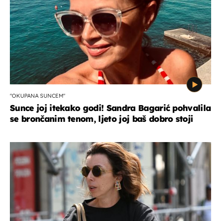
"OKUPANA SUNCEM"
Sunce joj itekako godi! Sandra Bagarić pohvalila
se brončanim tenom, ljeto joj baš dobro stoji