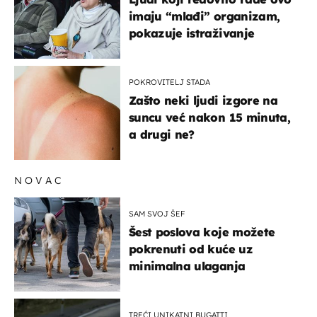
imaju “mlađi” organizam,
pokazuje istraživanje
POKROVITELJ STADA
Zašto neki ljudi izgore na
suncu već nakon 15 minuta,
a drugi ne?
NOVAC
SAM SVOJ ŠEF
Šest poslova koje možete
pokrenuti od kuće uz
minimalna ulaganja
TREĆI UNIKATNI BUGATTI