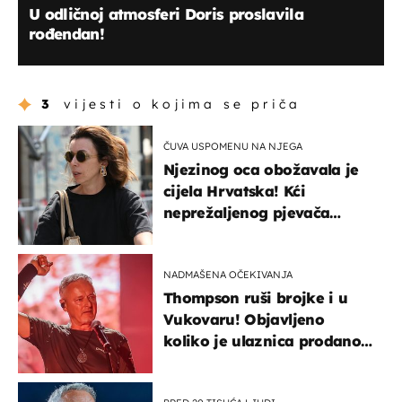
U odličnoj atmosferi Doris proslavila
rođendan!
3
vijesti o kojima se priča
ČUVA USPOMENU NA NJEGA
Njezinog oca obožavala je
cijela Hrvatska! Kći
neprežaljenog pjevača
projurila špicom na dva
kotača
NADMAŠENA OČEKIVANJA
Thompson ruši brojke i u
Vukovaru! Objavljeno
koliko je ulaznica prodano
u kratkom vremenu