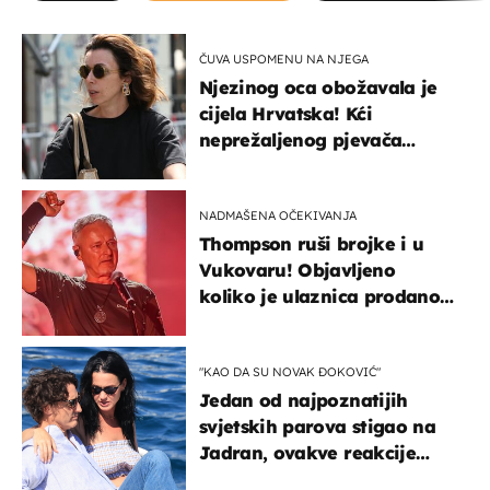
ČUVA USPOMENU NA NJEGA
Njezinog oca obožavala je
cijela Hrvatska! Kći
neprežaljenog pjevača
projurila špicom na dva
kotača
NADMAŠENA OČEKIVANJA
Thompson ruši brojke i u
Vukovaru! Objavljeno
koliko je ulaznica prodano
u kratkom vremenu
"KAO DA SU NOVAK ĐOKOVIĆ"
Jedan od najpoznatijih
svjetskih parova stigao na
Jadran, ovakve reakcije
vjerojatno nisu očekivali