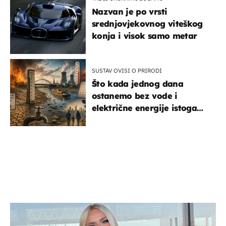
Nazvan je po vrsti
srednjovjekovnog viteškog
konja i visok samo metar
SUSTAV OVISI O PRIRODI
Što kada jednog dana
ostanemo bez vode i
električne energije istoga
dana?