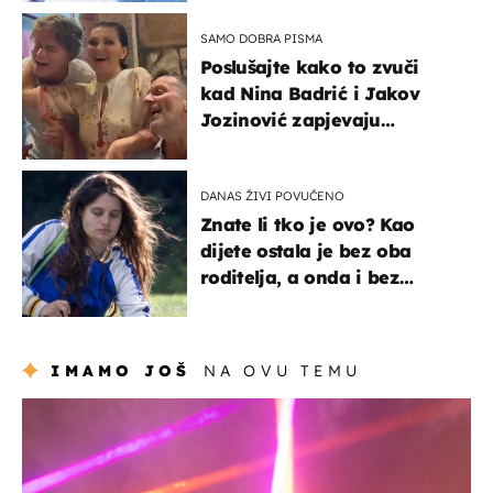
SAMO DOBRA PISMA
Poslušajte kako to zvuči
kad Nina Badrić i Jakov
Jozinović zapjevaju
Oliverov hit!
DANAS ŽIVI POVUČENO
Znate li tko je ovo? Kao
dijete ostala je bez oba
roditelja, a onda i bez
milijuna koje je trebala
naslijediti
IMAMO JOŠ
NA OVU TEMU
kultura & zabava