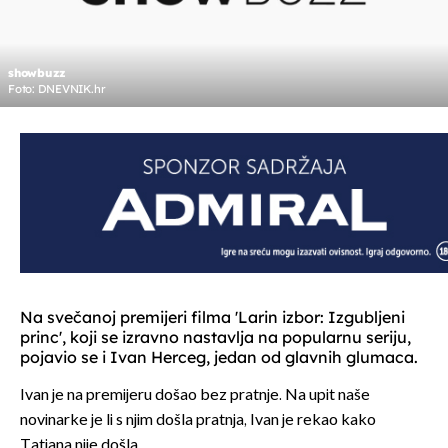
showbuzz
Foto: DNEVNIK.hr
Na svečanoj premijeri filma 'Larin izbor: Izgubljeni
princ', koji se izravno nastavlja na popularnu seriju,
pojavio se i Ivan Herceg, jedan od glavnih glumaca.
Ivan je na premijeru došao bez pratnje. Na upit naše
novinarke je li s njim došla pratnja, Ivan je rekao kako
Tatjana nije došla.