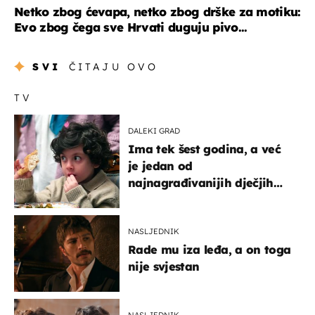
Netko zbog ćevapa, netko zbog drške za motiku:
Evo zbog čega sve Hrvati duguju pivo...
SVI
ČITAJU OVO
TV
DALEKI GRAD
Ima tek šest godina, a već
je jedan od
najnagrađivanijih dječjih
glumaca
NASLJEDNIK
Rade mu iza leđa, a on toga
nije svjestan
NASLJEDNIK